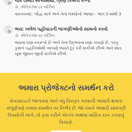
ચાર ઉમદા સત્યમાંથી, ત્રણ કિંમતી રત્નો
ડૉ. એલેક્ઝાન્ડર બર્ઝિન
વાસ્તવવાદ: બૌદ્ધ માર્ગ અને તેના લક્ષ્યોનો આધાર - ભાગ 3 માંથી 3
ભય: ખલેલ પહોંચાડતી લાગણીઓનો સામનો કરવો
ડૉ. એલેક્ઝાન્ડર બર્ઝિન
ભયના ઘણા સ્વરૂપો છે અને તેના ઉદ્ભવના ઘણા કારણો છે, પરંતુ
કુશળ પદ્ધતિઓથી આપણે ભયને દૂર કરી શકીએ છીએ અને શાંત,
ખુશ જીવન જીવી શકીએ છીએ.
અમારા પ્રોજેક્ટનો સમર્થન કરો
વેબસાઇટને જાળવવા અને વધુ વિસ્તૃત કરવાની અમારી ક્ષમતા
સંપૂર્ણપણે તમારા સમર્થન પર નિર્ભર છે. જો તમને અમારી સામગ્રી
ઉપયોગી લાગે, તો કૃપા કરીને એકલ અથવા માસિક દાન કરવાનું
વિચારો.