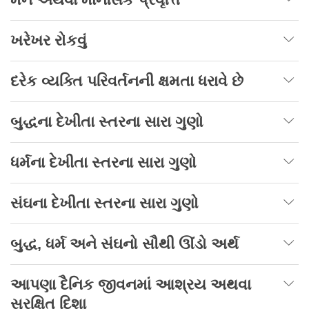
ખરેખર રોકવું
દરેક વ્યક્તિ પરિવર્તનની ક્ષમતા ધરાવે છે
બુદ્ધના દેખીતા સ્તરના સારા ગુણો
ધર્મના દેખીતા સ્તરના સારા ગુણો
સંઘના દેખીતા સ્તરના સારા ગુણો
બુદ્ધ
,
ધર્મ અને સંઘનો સૌથી ઊંડો અર્થ
આપણા દૈનિક જીવનમાં આશ્રય અથવા
સુરક્ષિત દિશા