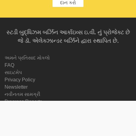
દાન કરો
સ્ટડી બુદ્ધિઝમ બર્ઝિન આર્કાઇવ્સ ઇ.વી. નું પ્રોજેક્ટ છે
જે ડૉ. એલેક્ઝાન્ડર બર્ઝિને દ્વારા સ્થાપિત છે.
અમને પ્રતિસાદ મોકલો
FAQ
સાઇટમેપ
Privacy Policy
Newsletter
નવીનતમ સામગ્રી
Progress Reports
Courses
ભાષા બદલો