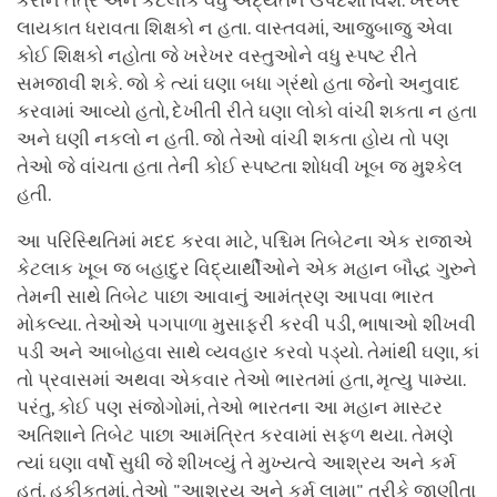
કરીને તંત્ર અને કેટલીક વધુ અદ્યતન ઉપદેશો વિશે. ખરેખર
લાયકાત ધરાવતા શિક્ષકો ન હતા. વાસ્તવમાં, આજુબાજુ એવા
કોઈ શિક્ષકો નહોતા જે ખરેખર વસ્તુઓને વધુ સ્પષ્ટ રીતે
સમજાવી શકે. જો કે ત્યાં ઘણા બધા ગ્રંથો હતા જેનો અનુવાદ
કરવામાં આવ્યો હતો, દેખીતી રીતે ઘણા લોકો વાંચી શકતા ન હતા
અને ઘણી નકલો ન હતી. જો તેઓ વાંચી શકતા હોય તો પણ
તેઓ જે વાંચતા હતા તેની કોઈ સ્પષ્ટતા શોધવી ખૂબ જ મુશ્કેલ
હતી.
આ પરિસ્થિતિમાં મદદ કરવા માટે, પશ્ચિમ તિબેટના એક રાજાએ
કેટલાક ખૂબ જ બહાદુર વિદ્યાર્થીઓને એક મહાન બૌદ્ધ ગુરુને
તેમની સાથે તિબેટ પાછા આવાનું આમંત્રણ આપવા ભારત
મોકલ્યા. તેઓએ પગપાળા મુસાફરી કરવી પડી, ભાષાઓ શીખવી
પડી અને આબોહવા સાથે વ્યવહાર કરવો પડ્યો. તેમાંથી ઘણા, કાં
તો પ્રવાસમાં અથવા એકવાર તેઓ ભારતમાં હતા, મૃત્યુ પામ્યા.
પરંતુ, કોઈ પણ સંજોગોમાં, તેઓ ભારતના આ મહાન માસ્ટર
અતિશાને તિબેટ પાછા આમંત્રિત કરવામાં સફળ થયા. તેમણે
ત્યાં ઘણા વર્ષો સુધી જે શીખવ્યું તે મુખ્યત્વે આશ્રય અને કર્મ
હતું. હકીકતમાં, તેઓ "આશ્રય અને કર્મ લામા" તરીકે જાણીતા