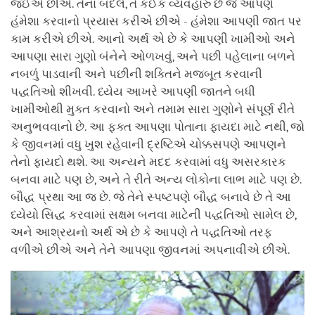
જઈએ છીએ. તેના બદલે, તે કંઈક વ્યવહારુ છે જે આપણે
હંમેશા કરવાનો પ્રયાસ કરીએ છીએ - હંમેશા આપણી જાત પર
કામ કરીએ છીએ. આનો અર્થ એ છે કે આપણી ખામીઓ અને
આપણા સારા ગુણો બંનેને ઓળખવું, અને પછી પહેલાના બળને
નબળું પાડવાની અને પછીની શક્તિને મજબૂત કરવાની
પદ્ધતિઓ શીખવી. ધ્યેય આખરે આપણી જાતને બધી
ખામીઓથી મુક્ત કરવાનો અને તમામ સારા ગુણોને સંપૂર્ણ રીતે
અનુભવવાનો છે. આ ફક્ત આપણા પોતાના ફાયદા માટે નથી, જો
કે જીવનમાં વધુ ખુશ રહેવાની દ્રષ્ટિએ ચોક્કસપણે આપણને
તેનો ફાયદો થશે. આ અન્યને મદદ કરવામાં વધુ અસરકારક
બનવા માટે પણ છે, અને તે રીતે અન્ય લોકોના લાભ માટે પણ છે.
બૌદ્ધ પ્રથા આ જ છે. જે તેને સ્પષ્ટપણે બૌદ્ધ બનાવે છે તે આ
ધ્યેયો સિદ્ધ કરવામાં સક્ષમ બનવા માટેની પદ્ધતિઓ સામેલ છે,
અને આશ્રયનો અર્થ એ છે કે આપણે તે પદ્ધતિઓ તરફ
વળીએ છીએ અને તેને આપણા જીવનમાં અપનાવીએ છીએ.