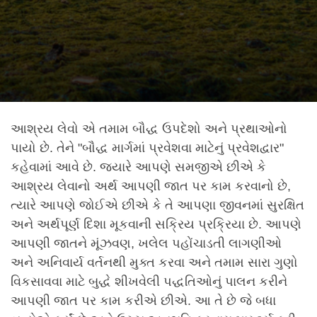
આશ્રય લેવો એ તમામ બૌદ્ધ ઉપદેશો અને પ્રથાઓનો
પાયો છે. તેને "બૌદ્ધ માર્ગમાં પ્રવેશવા માટેનું પ્રવેશદ્વાર"
કહેવામાં આવે છે. જ્યારે આપણે સમજીએ છીએ કે
આશ્રય લેવાનો અર્થ આપણી જાત પર કામ કરવાનો છે,
ત્યારે આપણે જોઈએ છીએ કે તે આપણા જીવનમાં સુરક્ષિત
અને અર્થપૂર્ણ દિશા મૂકવાની સક્રિય પ્રક્રિયા છે. આપણે
આપણી જાતને મૂંઝવણ, ખલેલ પહોંચાડતી લાગણીઓ
અને અનિવાર્ય વર્તનથી મુક્ત કરવા અને તમામ સારા ગુણો
વિકસાવવા માટે બુદ્ધે શીખવેલી પદ્ધતિઓનું પાલન કરીને
આપણી જાત પર કામ કરીએ છીએ. આ તે છે જે બધા