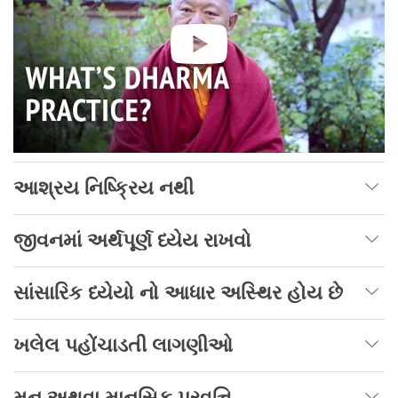
આશ્રય નિષ્ક્રિય નથી
જીવનમાં અર્થપૂર્ણ ધ્યેય રાખવો
સાંસારિક ધ્યેયો નો આધાર અસ્થિર હોય છે
ખલેલ પહોંચાડતી લાગણીઓ
મન અથવા માનસિક પ્રવૃત્તિ