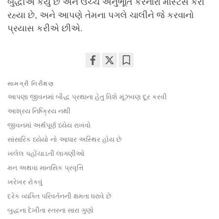
બુદ્ધોએ કર્યું છે અને ઉચ્ચ અનુભૂતિ કરનારા માસ્ટર્સ કરી
રહ્યા છે, અને આપણે તેમના પગલે ચાલીને જે કરવાનો
પ્રયાસ કરીએ છીએ.
Share
Bookmark
સામગ્રી નિરીક્ષણ
on
facebook
આપણા જીવનમાં બૌદ્ધ પ્રથાના હેતુ વિશે મૂંઝવણ દૂર કરવી
આશ્રય નિષ્ક્રિય નથી
જીવનમાં અર્થપૂર્ણ ધ્યેય રાખવો
સાંસારિક ધ્યેયો નો આધાર અસ્થિર હોય છે
ખલેલ પહોંચાડતી લાગણીઓ
મન અથવા માનસિક પ્રવૃત્તિ
ખરેખર રોકવું
દરેક વ્યક્તિ પરિવર્તનની ક્ષમતા ધરાવે છે
બુદ્ધના દેખીતા સ્તરના સારા ગુણો