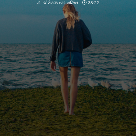
ડૉ. એલેક્ઝાન્ડર બર્ઝિન
38:22