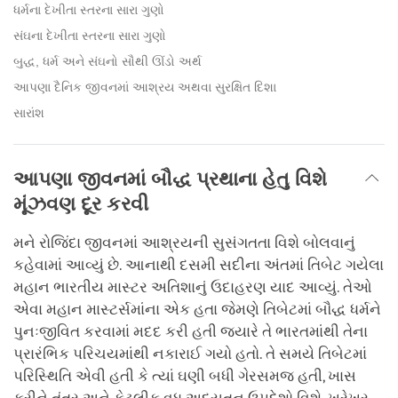
ધર્મના દેખીતા સ્તરના સારા ગુણો
સંઘના દેખીતા સ્તરના સારા ગુણો
બુદ્ધ, ધર્મ અને સંઘનો સૌથી ઊંડો અર્થ
આપણા દૈનિક જીવનમાં આશ્રય અથવા સુરક્ષિત દિશા
સારાંશ
આપણા જીવનમાં બૌદ્ધ પ્રથાના હેતુ વિશે
મૂંઝવણ દૂર કરવી
મને રોજિંદા જીવનમાં આશ્રયની સુસંગતતા વિશે બોલવાનું
કહેવામાં આવ્યું છે. આનાથી દસમી સદીના અંતમાં તિબેટ ગયેલા
મહાન ભારતીય માસ્ટર અતિશાનું ઉદાહરણ યાદ આવ્યું. તેઓ
એવા મહાન માસ્ટર્સમાંના એક હતા જેમણે તિબેટમાં બૌદ્ધ ધર્મને
પુનઃજીવિત કરવામાં મદદ કરી હતી જ્યારે તે ભારતમાંથી તેના
પ્રારંભિક પરિચયમાંથી નકારાઈ ગયો હતો. તે સમયે તિબેટમાં
પરિસ્થિતિ એવી હતી કે ત્યાં ઘણી બધી ગેરસમજ હતી, ખાસ