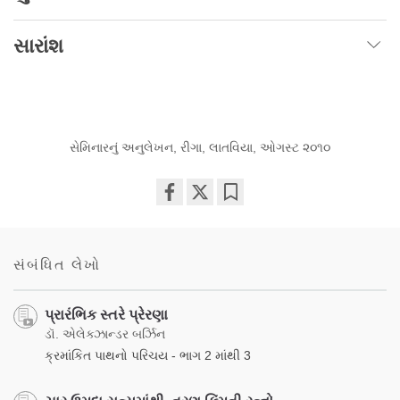
સારાંશ
સેમિનારનું અનુલેખન, રીગા, લાતવિયા, ઓગસ્ટ ૨૦૧૦
Share
Bookmark
on
facebook
સંબંધિત લેખો
પ્રારંભિક સ્તરે પ્રેરણા
ડૉ. એલેક્ઝાન્ડર બર્ઝિન
ક્રમાંકિત પાથનો પરિચય - ભાગ 2 માંથી 3