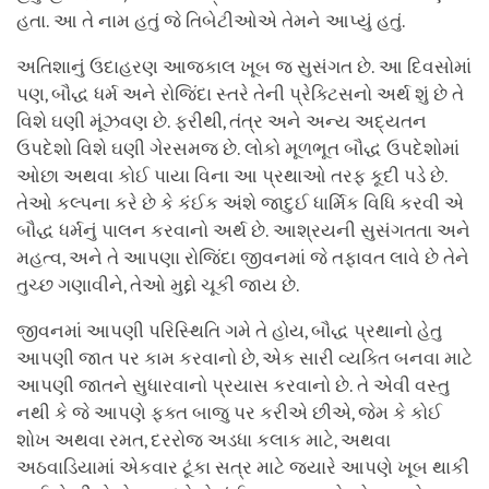
હતા. આ તે નામ હતું જે તિબેટીઓએ તેમને આપ્યું હતું.
અતિશાનું ઉદાહરણ આજકાલ ખૂબ જ સુસંગત છે. આ દિવસોમાં
પણ, બૌદ્ધ ધર્મ અને રોજિંદા સ્તરે તેની પ્રેક્ટિસનો અર્થ શું છે તે
વિશે ઘણી મૂંઝવણ છે. ફરીથી, તંત્ર અને અન્ય અદ્યતન
ઉપદેશો વિશે ઘણી ગેરસમજ છે. લોકો મૂળભૂત બૌદ્ધ ઉપદેશોમાં
ઓછા અથવા કોઈ પાયા વિના આ પ્રથાઓ તરફ કૂદી પડે છે.
તેઓ કલ્પના કરે છે કે કંઈક અંશે જાદુઈ ધાર્મિક વિધિ કરવી એ
બૌદ્ધ ધર્મનું પાલન કરવાનો અર્થ છે. આશ્રયની સુસંગતતા અને
મહત્વ, અને તે આપણા રોજિંદા જીવનમાં જે તફાવત લાવે છે તેને
તુચ્છ ગણાવીને, તેઓ મુદ્દો ચૂકી જાય છે.
જીવનમાં આપણી પરિસ્થિતિ ગમે તે હોય, બૌદ્ધ પ્રથાનો હેતુ
આપણી જાત પર કામ કરવાનો છે, એક સારી વ્યક્તિ બનવા માટે
આપણી જાતને સુધારવાનો પ્રયાસ કરવાનો છે. તે એવી વસ્તુ
નથી કે જે આપણે ફક્ત બાજુ પર કરીએ છીએ, જેમ કે કોઈ
શોખ અથવા રમત, દરરોજ અડધા કલાક માટે, અથવા
અઠવાડિયામાં એકવાર ટૂંકા સત્ર માટે જ્યારે આપણે ખૂબ થાકી