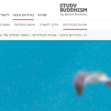
Study
Clos
Buddhism
יסודות
בודהיזם טיבטי
לימוד
Home
אודות הבודהיזם
הדרך להארה
אימון התודעה
טנטרה
›
בודהיזם טיבטי
›
אודות הבודהיזם
›
המסר הבסיסי של הב