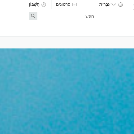
סרטונים
חֶשְׁבּוֹן
Enter
Search
search
term