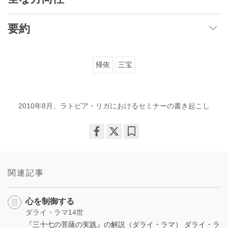
要約
帰依
三宝
2010年8月、ラトビア・リガにおけるセミナーの書き起こし
Share
Bookmark
on
facebook
関連記事
心を制御する
ダライ・ラマ14世
『三十七の菩薩の実践』の解説（ダライ・ラマ） ダライ・ラ