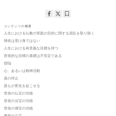
Share
Bookmark
コンテンツの概要
on
facebook
人生における仏教の実践の目的に関する混乱を取り除く
帰依は受け身ではない
人生における有意義な目標を持つ
世俗的な目標の基礎は不安定である
煩悩
心、あるいは精神活動
真の停止
誰もが変化を起こせる
世俗の仏宝の功徳
世俗の法宝の功徳
世俗の僧宝の功徳
勝義の三宝