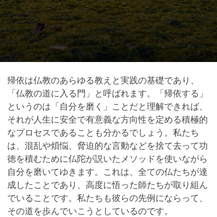
帰依は仏教のあらゆる教えと実践の基礎であり、
「仏教の道に入る門」と呼ばれます。「帰依する」
というのは「自分を磨く」ことだと理解できれば、
それが人生に安全で有意義な方向性を定める積極的
なプロセスであることも分かるでしょう。私たち
は、混乱や煩悩、脅迫的な言動などを捨て去って功
徳を積むために仏陀が説いたメソッドを使いながら
自分を磨いてゆきます。これは、全ての仏たちが達
成したことであり、高度に悟った師たちが取り組ん
でいることです。私たちも彼らの先例にならって、
その道を歩んでいこうとしているのです。