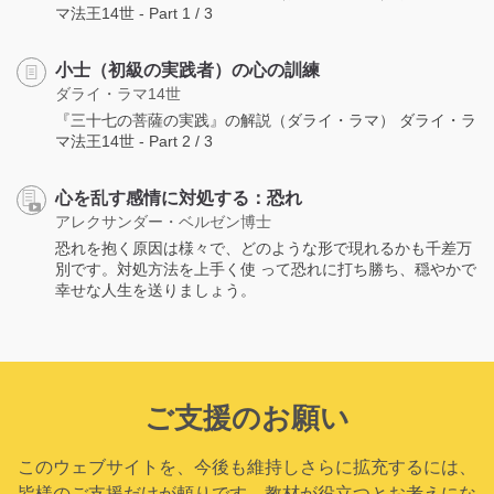
マ法王14世 - Part 1 / 3
小士（初級の実践者）の心の訓練
ダライ・ラマ14世
『三十七の菩薩の実践』の解説（ダライ・ラマ） ダライ・ラ
マ法王14世 - Part 2 / 3
心を乱す感情に対処する：恐れ
アレクサンダー・ベルゼン博士
恐れを抱く原因は様々で、どのような形で現れるかも千差万
別です。対処方法を上手く使 って恐れに打ち勝ち、穏やかで
幸せな人生を送りましょう。
ご支援のお願い
このウェブサイトを、今後も維持しさらに拡充するには、
皆様のご支援だけが頼りです。教材が役立つとお考えにな