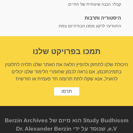
קבל/י הבנה שיטתית של החיים.
היסטוריה ותרבות
התוודע/י לרקע ממנו הבודהיזם צמח.
תמכו בפרויקט שלנו
היכולת שלנו לתחזק ולהפיץ הלאה את האתר שלנו תלויה לחלוטין
בתמיכתכם/ן. אם נראה לכם/ן שחומרי הלימוד שלנו יכולים
להועיל, אנא שקלו לתת תרומה חד פעמית או חודשית
תרמו
Study Budhissm הוא מיזם של Berzin Archives
e.V, שנוסד על ידי Dr. Alexander Berzin