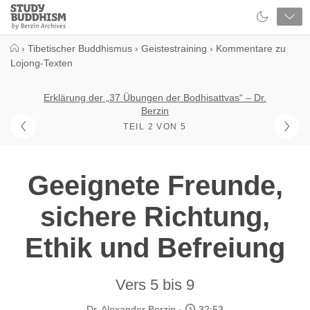
Close
Study
Buddhism
Home
›
Tibetischer Buddhismus
›
Geistestraining
›
Kommentare zu
Lojong-Texten
Erklärung der „37 Übungen der Bodhisattvas“ – Dr.
Berzin
TEIL 2 VON 5
Geeignete Freunde,
sichere Richtung,
Ethik und Befreiung
Vers 5 bis 9
Dr. Alexander Berzin
32:53