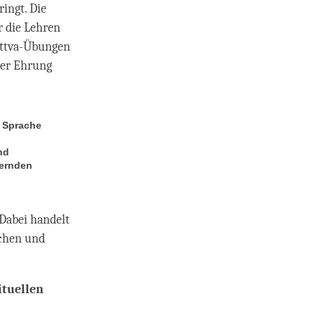
ingt. Die
r die Lehren
sattva-Übungen
Der Ehrung
, Sprache
nd
dernden
 Dabei handelt
echen und
ituellen