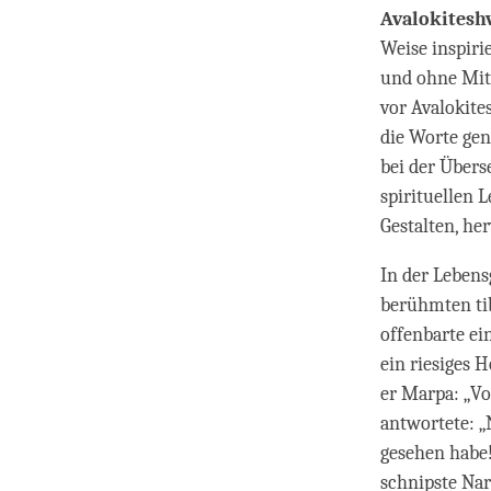
Avalokitesh
Weise inspiri
und ohne Mitg
vor Avalokite
die Worte ge
bei der Übers
spirituellen 
Gestalten, he
In der Lebens
berühmten tib
offenbarte ei
ein riesiges 
er Marpa: „Vo
antwortete: „N
gesehen habe!
schnipste Nar