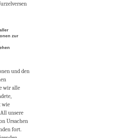
Wurzelversen
ller
ionen zur
e
Gehen
onen und den
nen
 wir alle
ndete,
t wie
 All unsere
von Ursachen
den fort.
törenden