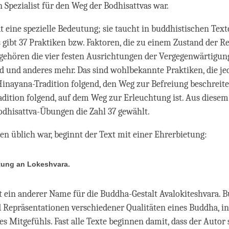
n Spezialist für den Weg der Bodhisattvas war.
at eine spezielle Bedeutung; sie taucht in buddhistischen Te
s gibt 37 Praktiken bzw. Faktoren, die zu einem Zustand der R
gehören die vier festen Ausrichtungen der Vergegenwärtigung
d und anderes mehr. Das sind wohlbekannte Praktiken, die je
Hinayana-Tradition folgend, den Weg zur Befreiung beschreitet
dition folgend, auf dem Weg zur Erleuchtung ist. Aus diese
Bodhisattva-Übungen die Zahl 37 gewählt.
ien üblich war, beginnt der Text mit einer Ehrerbietung:
tung an
Lokeshvara
.
t ein anderer Name für die Buddha-Gestalt Avalokiteshvara. 
d Repräsentationen verschiedener Qualitäten eines Buddha, in
es Mitgefühls. Fast alle Texte beginnen damit, dass der Autor 