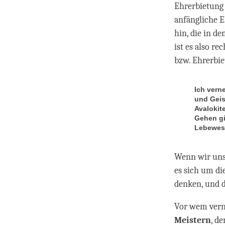
Ehrerbietung 
anfängliche E
hin, die in d
ist es also r
bzw. Ehrerbie
Ich vern
und Geis
Avalokit
Gehen gi
Lebewese
Wenn wir uns
es sich um di
denken, und d
Vor wem vern
Meistern
, d