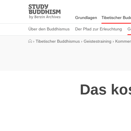
Close
Study
Buddhism
Grundlagen
Tibetischer Bu
Home
Über den Buddhismus
Der Pfad zur Erleuchtung
G
›
Tibetischer Buddhismus
›
Geistestraining
›
Komment
Das ko