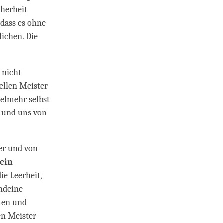
cherheit
 dass es ohne
lichen. Die
 nicht
ellen Meister
ielmehr selbst
n und uns von
er und von
kein
ie Leerheit,
endeine
men und
en Meister