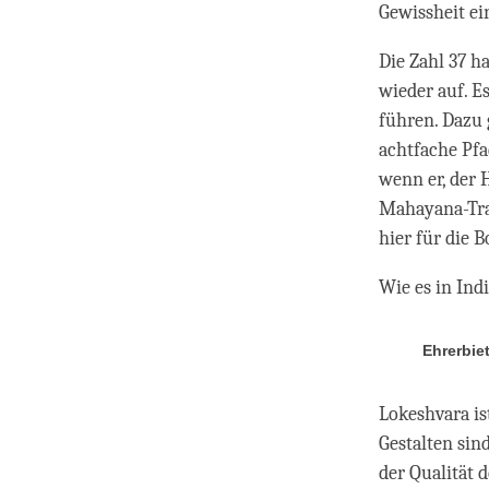
Gewissheit ei
Die Zahl 37 h
wieder auf. E
führen. Dazu 
achtfache Pfa
wenn er, der 
Mahayana-Tra
hier für die 
Wie es in Ind
Ehrerbie
Lokeshvara is
Gestalten sin
der Qualität d