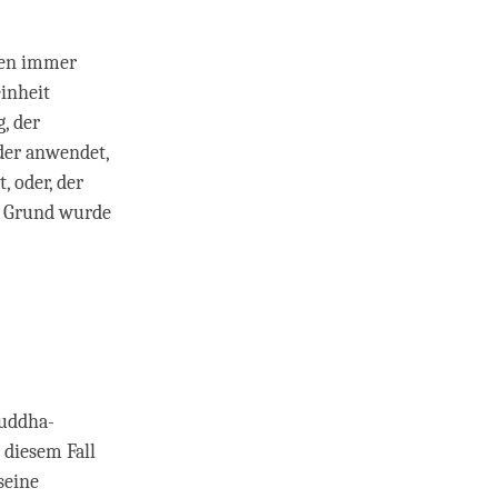
xten immer
einheit
, der
der anwendet,
, oder, der
m Grund wurde
Buddha-
 diesem Fall
seine