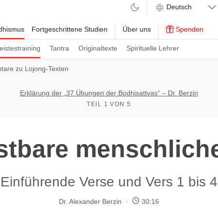
ddhismus
Fortgeschrittene Studien
Über uns
Spenden
eistestraining
Tantra
Originaltexte
Spirituelle Lehrer
are zu Lojong-Texten
Erklärung der „37 Übungen der Bodhisattvas“ – Dr. Berzin
TEIL 1 VON 5
stbare menschlich
Einführende Verse und Vers 1 bis 4
Dr. Alexander Berzin
30:16