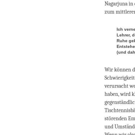
Nagarjuna in
zum mittleren
Ich vern
Lehrer, 
Ruhe gek
Entstehe
(und dah
Wir können d
Schwierigkei
verursacht we
haben, wird kl
gegenständlic
Tischtennisbä
störenden Em
und Umstände
Wenn wir also