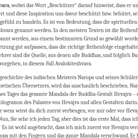
vara
, wobei das Wort „Beschützer“ darauf hinweist, dass er un
ert und diese Inspiration uns davor beschützt bzw. behütet, se
efühl zu handeln. Es ist von Bedeutung, dass die spirituelle
shvara genannt werden. In den meisten Texten ist die Reihenfo
nannt werden, aus einem bestimmten Grund so gewählt word
etzung gut aufpassen, dass die richtige Reihenfolge eingehalte
Lehrer sind die Quelle, aus denen alle Buddhas, und folglich B
rvorgehen, in diesem Fall Avalokiteshvara.
geschichte des indischen Meisters Naropa und seines Schüler
etischen Übersetzers, wird das anschaulich beschrieben. Na
nes Tages das gesamte Mandala der Buddha-Gestalt Hevajra – 
Hologramm des Palastes von Hevajra und allen Gestalten darin
r wem wirst du dich zuerst verbeugen, vor mir oder vor Hev
un, Sie sehe ich jeden Tag, aber dies ist das erste Mal, dass ic
 Es ist wohl angebracht, dass ich mich zuerst vor Hevajra ver
opa mit den Fingern und das ganze Mandala verschwand. Er b