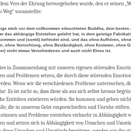
 dem Vers der Ehrung hervorgehoben wurde, den er seinen „
 Weg“ voranstellte:
eige mich vor dem vollkommen erleuchteten Buddha, dem besten a
der das abhängige Entstehen gelehrt hat, in dem geistige Fabrikat
ommen und (somit) befriedet sind, und das ohne Aufhören, ohn
n, ohne Vernichtung, ohne Beständigkeit, ohne Kommen, ohne 
er) nicht etwas Verschiedenes und auch nicht Eines ist.
ies in Zusammenhang mit unseren eigenen störenden Emoti
ten und Problemen setzen, die durch diese störenden Emotio
rden. Wenn wir die verschiedenen Probleme untersuchen, die
ar: Es ist nicht so, dass diese als aus sich selbst heraus begrü
he Entitäten existieren würden. Sie kommen und gehen nich
lle, die in unserem Geist emporschießen und Unruhe stiften.
otionen und Probleme entstehen vielmehr in Abhängigkeit 
n und setzen sich in Abhängigkeit von Ursachen und Umstän
 diese Ursachen und Umstände beseitigen, werden wir die s