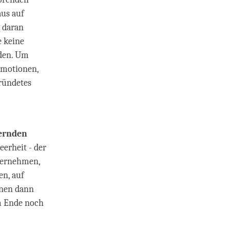
aus auf
 daran
 keine
rden. Um
Emotionen,
ründetes
ernden
eerheit - der
ternehmen,
en, auf
hnen dann
m Ende noch