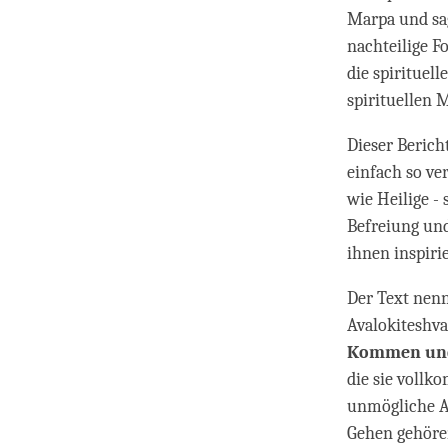
Marpa und sag
nachteilige F
die spirituel
spirituellen M
Dieser Berich
einfach so ve
wie Heilige -
Befreiung und
ihnen inspiri
Der Text nenn
Avalokiteshva
Kommen und
die sie vollk
unmögliche A
Gehen gehöre