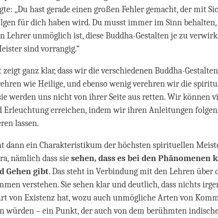
te: „Du hast gerade einen großen Fehler gemacht, der mit Si
olgen für dich haben wird. Du musst immer im Sinn behalten,
len Lehrer unmöglich ist, diese Buddha-Gestalten je zu verwirk
eister sind vorrangig.“
t zeigt ganz klar, dass wir die verschiedenen Buddha-Gestalten
rehren wie Heilige, und ebenso wenig verehren wir die spiritu
 sie werden uns nicht von ihrer Seite aus retten. Wir können v
 Erleuchtung erreichen, indem wir ihren Anleitungen folge
eren lassen.
t dann ein Charakteristikum der höchsten spirituellen Meist
ra, nämlich dass sie
sehen, dass es bei den Phänomenen 
 Gehen gibt
. Das steht in Verbindung mit den Lehren über d
ommen verstehen. Sie sehen klar und deutlich, dass nichts irg
rt von Existenz hat, wozu auch unmögliche Arten von Kom
n würden – ein Punkt, der auch von dem berühmten indisch