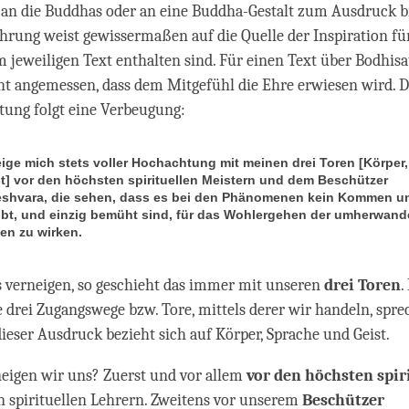
an die Buddhas oder an eine Buddha-Gestalt zum Ausdruck br
hrung weist gewissermaßen auf die Quelle der Inspiration fü
em jeweiligen Text enthalten sind. Für einen Text über Bodhi
echt angemessen, dass dem Mitgefühl die Ehre erwiesen wird. 
tung folgt eine Verbeugung:
eige mich stets voller Hochachtung mit meinen drei Toren [Körper
t] vor den höchsten spirituellen Meistern und dem Beschützer
eshvara, die sehen, dass es bei den Phänomenen kein Kommen u
bt, und einzig bemüht sind, für das Wohlergehen der umherwan
n zu wirken.
 verneigen, so geschieht das immer mit unseren
drei Toren
.
e drei Zugangswege bzw. Tore, mittels derer wir handeln, spr
ieser Ausdruck bezieht sich auf Körper, Sprache und Geist.
eigen wir uns? Zuerst und vor allem
vor den höchsten spir
en spirituellen Lehrern. Zweitens vor unserem
Beschützer