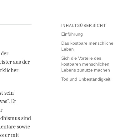
INHALTSÜBERSICHT
Einführung
Das kostbare menschliche
Leben
 der
Sich die Vorteile des
ister aus der
kostbaren menschlichen
rklicher
Lebens zunutze machen
Tod und Unbeständigkeit
t sein
as“. Er
er
ddhismus sind
mentare sowie
ss er mit