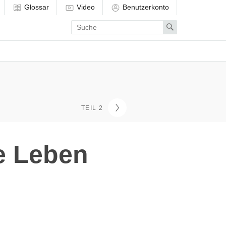
Glossar
Video
Benutzerkonto
Enter
Search
search
term
TEIL 2
e Leben