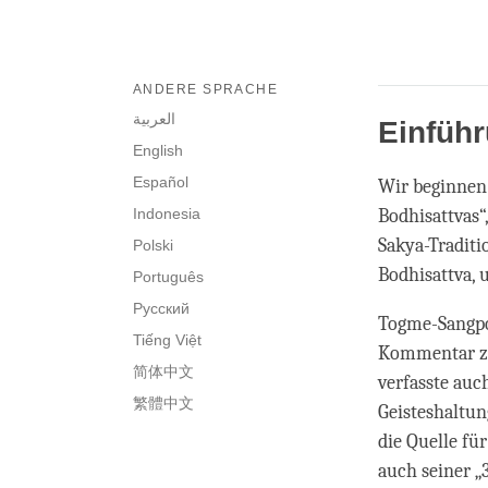
ANDERE SPRACHE
العربية
Einfüh
English
Español
Wir beginnen
Indonesia
Bodhisattvas“
Sakya-Traditi
Polski
Bodhisattva, u
Português
Русский
Togme-Sangpo 
Tiếng Việt
Kommentar zu 
简体中文
verfasste au
繁體中文
Geisteshaltu
die Quelle fü
auch seiner „