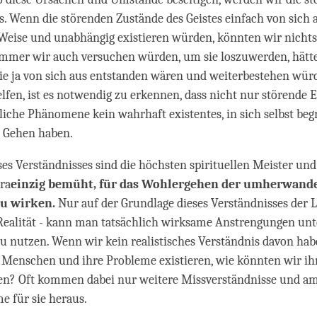
. Wenn die störenden Zustände des Geistes einfach von sich 
Weise und unabhängig existieren würden, könnten wir nichts
immer wir auch versuchen würden, um sie loszuwerden, hätte
ie ja von sich aus entstanden wären und weiterbestehen wü
lfen, ist es notwendig zu erkennen, dass nicht nur störende 
iche Phänomene kein wahrhaft existentes, in sich selbst beg
Gehen haben.
es Verständnisses sind die höchsten spirituellen Meister und
ra
einzig bemüht, für das Wohlergehen der umherwand
u wirken.
Nur auf der Grundlage dieses Verständnisses der L
 Realität - kann man tatsächlich wirksame Anstrengungen un
 nutzen. Wenn wir kein realistisches Verständnis davon hab
 Menschen und ihre Probleme existieren, wie könnten wir i
en? Oft kommen dabei nur weitere Missverständnisse und a
 für sie heraus.