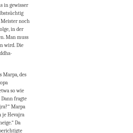
s in gewisser
lbstsüchtig
n Meister noch
lge, in der
en. Man muss
n wird. Die
uddha-
s Marpa, des
ropa
etwa so wie
. Dann fragte
ajra?“ Marpa
h je Hevajra
neige.“ Da
erichtigte