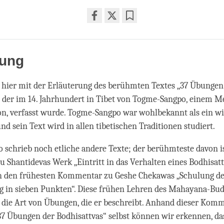
Share
Bookmark
on
facebook
rung
 hier mit der Erläuterung des berühmten Textes „37 Übungen
, der im 14. Jahrhundert in Tibet von Togme-Sangpo, einem Me
on, verfasst wurde. Togme-Sangpo war wohlbekannt als ein wi
nd sein Text wird in allen tibetischen Traditionen studiert.
schrieb noch etliche andere Texte; der berühmteste davon is
Shantidevas Werk „Eintritt in das Verhalten eines Bodhisattv
ch den frühesten Kommentar zu Geshe Chekawas „Schulung d
ng in sieben Punkten“. Diese frühen Lehren des Mahayana-Bu
r die Art von Übungen, die er beschreibt. Anhand dieser Kom
37 Übungen der Bodhisattvas“ selbst können wir erkennen, da