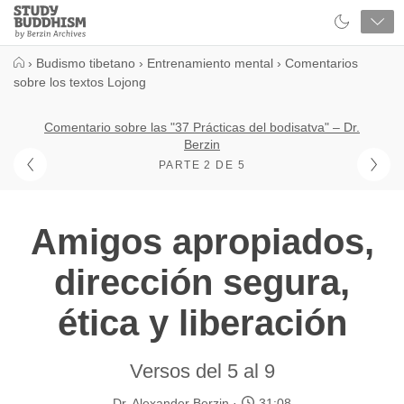
Close
Study
Buddhism
Home
›
Budismo tibetano
›
Entrenamiento mental
›
Comentarios
sobre los textos Lojong
Comentario sobre las "37 Prácticas del bodisatva" – Dr.
Berzin
PARTE 2 DE 5
Amigos apropiados,
dirección segura,
ética y liberación
Versos del 5 al 9
Dr. Alexander Berzin
31:08