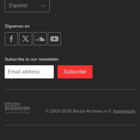
Síguenos en
on
on
on
on
facebook
X
soundcloud
youtube
Subscribe to our newsletter
Enter
Subscribe
your
email
Study
© 2003-2026 Berzin Archives e.V.
Impressum
Buddhism
Home