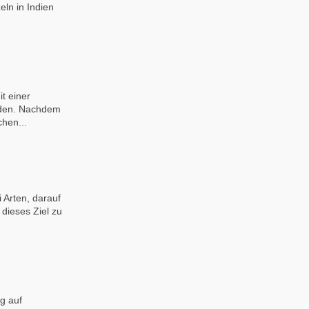
eln in Indien
t einer
inden. Nachdem
hen...
i Arten, darauf
 dieses Ziel zu
g auf