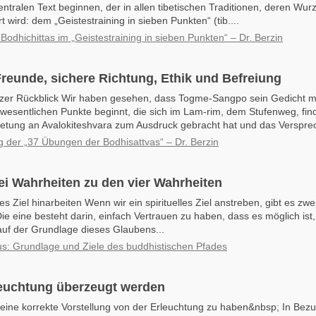
ntralen Text beginnen, der in allen tibetischen Traditionen, deren Wurz
ert wird: dem „Geistestraining in sieben Punkten“ (tib....
 Bodhichittas im „Geistestraining in sieben Punkten“ – Dr. Berzin
reunde, sichere Richtung, Ethik und Befreiung
rzer Rückblick Wir haben gesehen, dass Togme-Sangpo sein Gedicht mi
 wesentlichen Punkte beginnt, die sich im Lam-rim, dem Stufenweg, f
ietung an Avalokiteshvara zum Ausdruck gebracht hat und das Versprec
g der „37 Übungen der Bodhisattvas“ – Dr. Berzin
i Wahrheiten zu den vier Wahrheiten
lles Ziel hinarbeiten Wenn wir ein spirituelles Ziel anstreben, gibt es zwe
ie eine besteht darin, einfach Vertrauen zu haben, dass es möglich ist,
auf der Grundlage dieses Glaubens...
s: Grundlage und Ziele des buddhistischen Pfades
leuchtung überzeugt werden
, eine korrekte Vorstellung von der Erleuchtung zu haben&nbsp; In Bezu