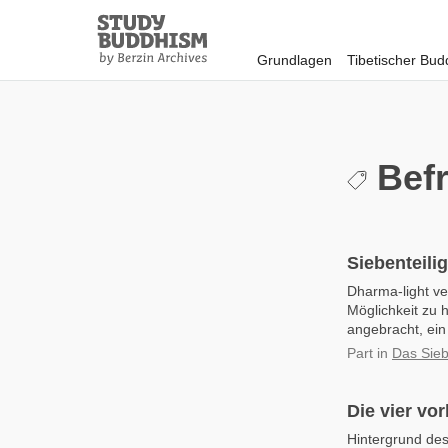
Close
Study
Buddhism
Grundlagen
Tibetischer Bu
Home
Befr
Siebenteili
Dharma-light ve
Möglichkeit zu 
angebracht, ein
Part
in
Das Sieb
Die vier v
Hintergrund des