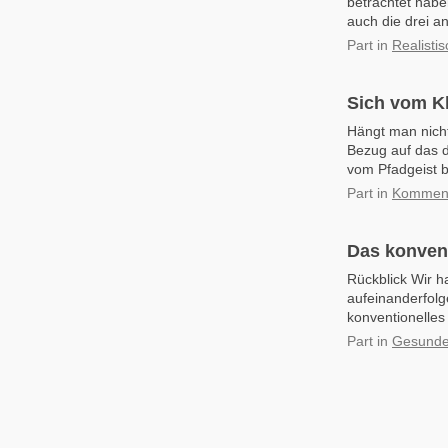
betrachtet hab
auch die drei a
Part
in
Realisti
Sich vom Kl
Hängt man nicht
Bezug auf das d
vom Pfadgeist b
Part
in
Kommenta
Das konvent
Rückblick Wir 
aufeinanderfolg
konventionelles
Part
in
Gesunde 