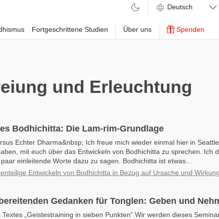
ddhismus
Fortgeschrittene Studien
Über uns
Spenden
eiung und Erleuchtung
ges Bodhichitta: Die Lam-rim-Grundlage
rsus Echter Dharma&nbsp; Ich freue mich wieder einmal hier in Seattle
haben, mit euch über das Entwickeln von Bodhichitta zu sprechen. Ich
 paar einleitende Worte dazu zu sagen. Bodhichitta ist etwas...
enteilige Entwickeln von Bodhichitta in Bezug auf Ursache und Wirkun
orbereitenden Gedanken für Tonglen: Geben und Neh
 Textes „Geistestraining in sieben Punkten” Wir werden dieses Semina