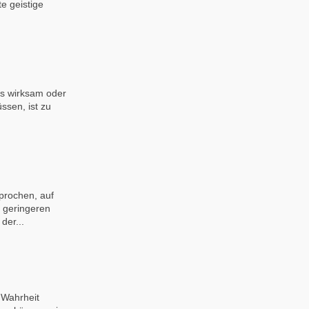
te geistige
is wirksam oder
ssen, ist zu
prochen, auf
 geringeren
der...
 Wahrheit