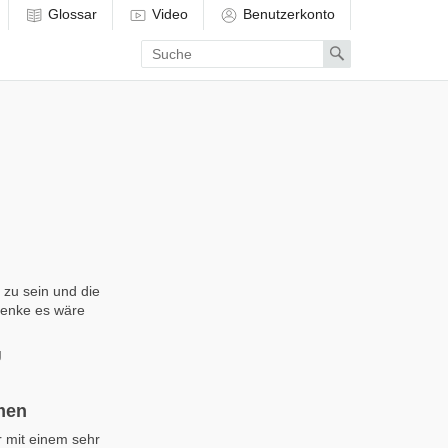
Glossar
Video
Benutzerkonto
Enter
Search
search
term
 zu sein und die
 denke es wäre
g
men
r mit einem sehr