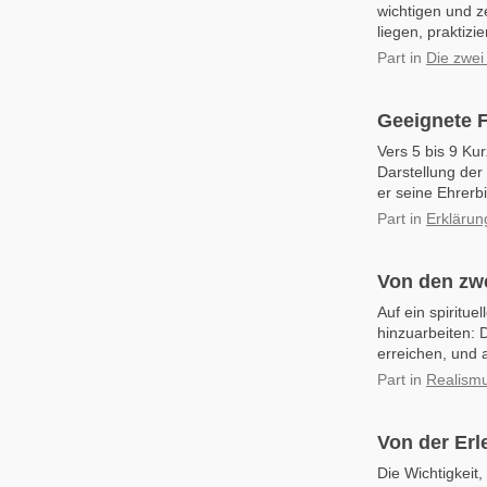
wichtigen und ze
liegen, praktizi
Part
in
Die zwei
Geeignete F
Vers 5 bis 9 Ku
Darstellung der
er seine Ehrerb
Part
in
Erklärun
Von den zwe
Auf ein spiritue
hinzuarbeiten: D
erreichen, und 
Part
in
Realismu
Von der Er
Die Wichtigkeit