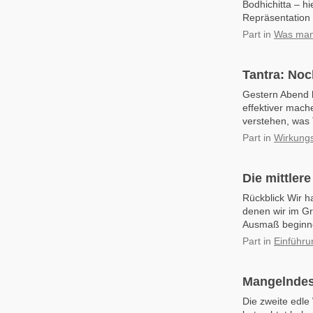
Bodhichitta – hi
Repräsentation 
Part
in
Was man 
Tantra: Noc
Gestern Abend h
effektiver mach
verstehen, was T
Part
in
Wirkungs
Die mittler
Rückblick Wir h
denen wir im G
Ausmaß beginnen
Part
in
Einführu
Mangelndes
Die zweite edle