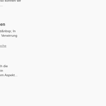
 so können wir
..
sen
gt&nbsp; In
e Verwirrung
oche
h die
ein
em Aspekt...