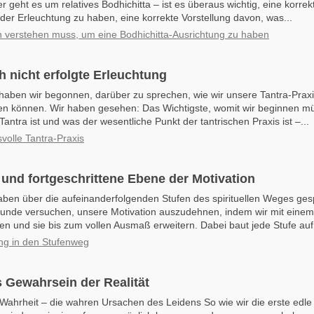
er geht es um relatives Bodhichitta – ist es überaus wichtig, eine korrek
der Erleuchtung zu haben, eine korrekte Vorstellung davon, was...
verstehen muss, um eine Bodhichitta-Ausrichtung zu haben
h nicht erfolgte Erleuchtung
aben wir begonnen, darüber zu sprechen, wie wir unsere Tantra-Prax
en können. Wir haben gesehen: Das Wichtigste, womit wir beginnen mü
antra ist und was der wesentliche Punkt der tantrischen Praxis ist –...
volle Tantra-Praxis
e und fortgeschrittene Ebene der Motivation
aben über die aufeinanderfolgenden Stufen des spirituellen Weges ges
runde versuchen, unsere Motivation auszudehnen, indem wir mit einem
 und sie bis zum vollen Ausmaß erweitern. Dabei baut jede Stufe auf 
ng in den Stufenweg
 Gewahrsein der Realität
 Wahrheit – die wahren Ursachen des Leidens So wie wir die erste edle