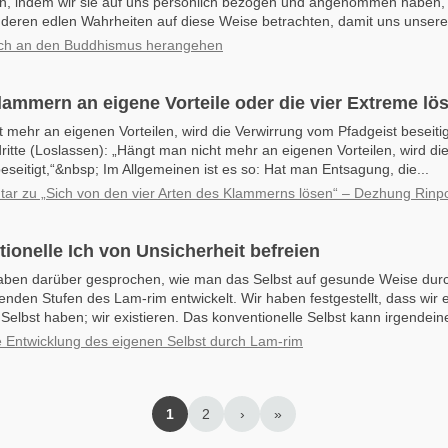
en, indem wir sie auf uns persönlich bezogen und angenommen haben,
nderen edlen Wahrheiten auf diese Weise betrachten, damit uns unsere.
sch an den Buddhismus herangehen
ammern an eigene Vorteile oder die vier Extreme lö
 mehr an eigenen Vorteilen, wird die Verwirrung vom Pfadgeist beseiti
ritte (Loslassen): „Hängt man nicht mehr an eigenen Vorteilen, wird di
eseitigt,“&nbsp; Im Allgemeinen ist es so: Hat man Entsagung, die...
r zu „Sich von den vier Arten des Klammerns lösen“ – Dezhung Rinp
ionelle Ich von Unsicherheit befreien
haben darüber gesprochen, wie man das Selbst auf gesunde Weise durc
enden Stufen des Lam-rim entwickelt. Wir haben festgestellt, dass wir 
 Selbst haben; wir existieren. Das konventionelle Selbst kann irgendein
Entwicklung des eigenen Selbst durch Lam-rim
1
2
›
»