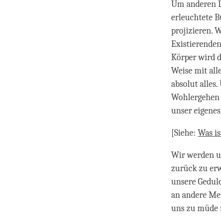
Um anderen Le
erleuchtete 
projizieren. 
Existierende
Körper wird d
Weise mit al
absolut alles
Wohlergehen j
unser eigenes
[Siehe:
Was is
Wir werden un
zurück zu erw
unsere Geduld
an andere Men
uns zu müde 