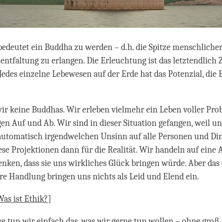
edeutet ein Buddha zu werden – d.h. die Spitze menschliche
entfaltung zu erlangen. Die Erleuchtung ist das letztendlich Z
edes einzelne Lebewesen auf der Erde hat das Potenzial, die
wir keine Buddhas. Wir erleben vielmehr ein Leben voller Pr
en Auf und Ab. Wir sind in dieser Situation gefangen, weil un
utomatisch irgendwelchen Unsinn auf alle Personen und Ding
ese Projektionen dann für die Realität. Wir handeln auf eine 
enken, dass sie uns wirkliches Glück bringen würde. Aber das 
ere Handlung bringen uns nichts als Leid und Elend ein.
Was ist Ethik?
]
 tun wir einfach das, was wir gerne tun wollen – ohne groß