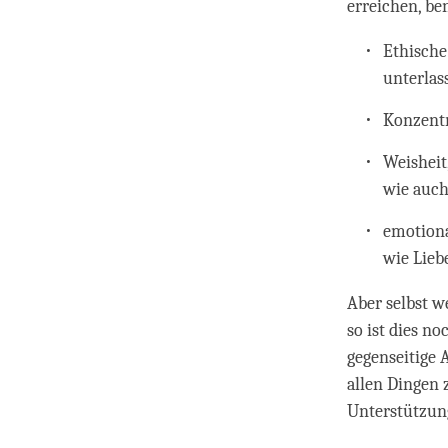
erreichen, be
Ethische
unterlas
Konzent
Weisheit
wie auch
emotiona
wie Lieb
Aber selbst w
so ist dies n
gegenseitige 
allen Dingen 
Unterstützung