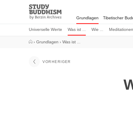
Close
Study
Buddhism
Grundlagen
Tibetischer Bu
Home
Universelle Werte
Was ist ...
Wie ...
Meditatione
›
Grundlagen
›
Was ist ...
VORHERIGER
W