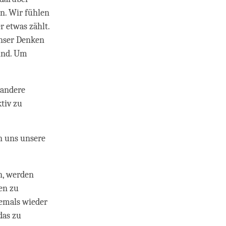
n. Wir fühlen
r etwas zählt.
Unser Denken
sind. Um
 andere
tiv zu
n uns unsere
n, werden
en zu
iemals wieder
das zu