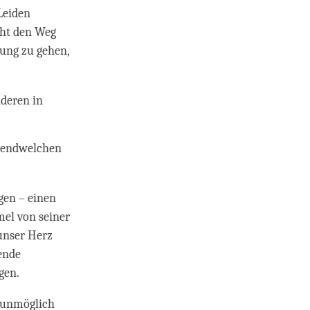
Leiden
cht den Weg
tung zu gehen,
nderen in
rgendwelchen
gen – einen
mel von seiner
 unser Herz
ende
gen.
t unmöglich