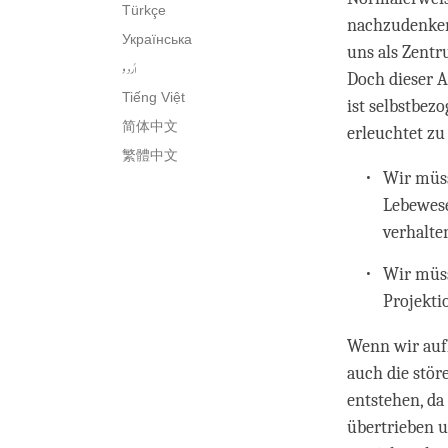
Türkçe
nachzudenken
Українська
uns als Zentr
اُردو
Doch dieser A
Tiếng Việt
ist selbstbez
简体中文
erleuchtet z
繁體中文
Wir müss
Lebewese
verhalte
Wir müss
Projekti
Wenn wir auf
auch die stör
entstehen, da
übertrieben u