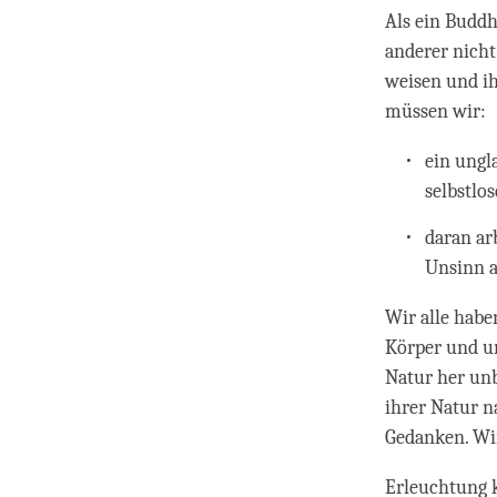
Als ein Buddh
anderer nicht
weisen und ih
müssen wir:
ein ungl
selbstlo
daran ar
Unsinn a
Wir alle habe
Körper und un
Natur her unb
ihrer Natur 
Gedanken. Wir
Erleuchtung k