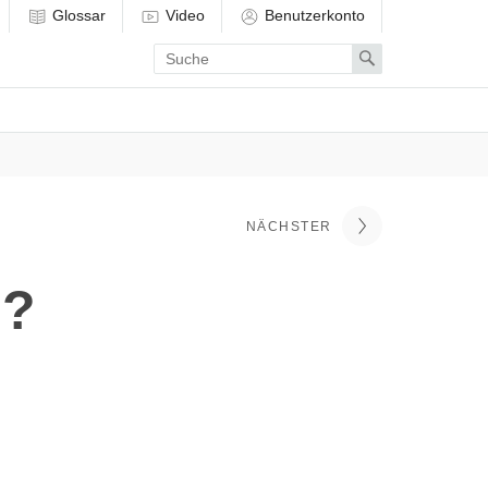
Glossar
Video
Benutzerkonto
Enter
Search
search
term
NÄCHSTER
g?