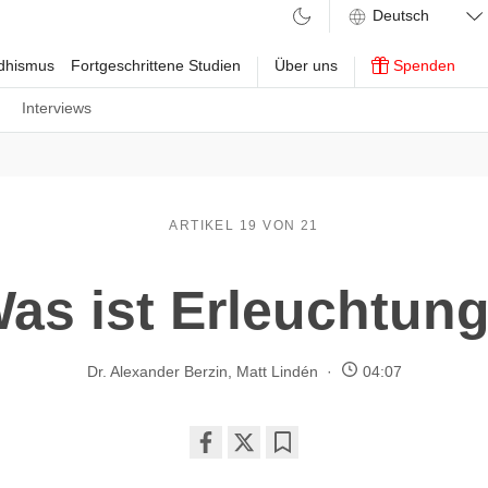
ddhismus
Fortgeschrittene Studien
Über uns
Spenden
n
Interviews
ARTIKEL 19 VON 21
as ist Erleuchtun
Dr. Alexander Berzin
,
Matt Lindén
04:07
Share
Bookmark