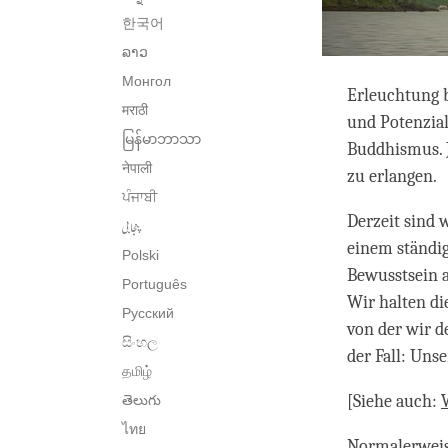
한국어
ລາວ
Монгол
Erleuchtung b
मराठी
und Potenzial
မြန်မာဘာသာ
Buddhismus. J
नेपाली
zu erlangen.
ਪੰਜਾਬੀ
Derzeit sind 
پنجابی
einem ständig
Polski
Bewusstsein a
Português
Wir halten di
Русский
von der wir d
සිංහල
der Fall: Uns
தமிழ்
[Siehe auch:
తెలుగు
ไทย
Normalerweise