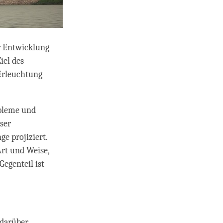
r Entwicklung
iel des
 Erleuchtung
obleme und
ser
e projiziert.
Art und Weise,
Gegenteil ist
 darüber