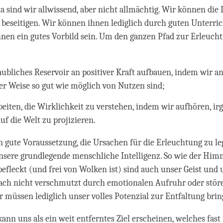
a sind wir allwissend, aber nicht allmächtig. Wir können die 
 beseitigen. Wir können ihnen lediglich durch guten Unterri
nen ein gutes Vorbild sein. Um den ganzen Pfad zur Erleuch
aubliches Reservoir an positiver Kraft aufbauen, indem wir a
ser Weise so gut wie möglich von Nutzen sind;
beiten, die Wirklichkeit zu verstehen, indem wir aufhören, i
uf die Welt zu projizieren.
n gute Voraussetzung, die Ursachen für die Erleuchtung zu le
sere grundlegende menschliche Intelligenz. So wie der Him
efleckt (und frei von Wolken ist) sind auch unser Geist und
nach nicht verschmutzt durch emotionalen Aufruhr oder stör
 müssen lediglich unser volles Potenzial zur Entfaltung brin
ann uns als ein weit entferntes Ziel erscheinen, welches fas