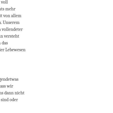
 voll
hts mehr
it von allem
n. Unserem
 vollendeter
n versteht
m das
 der Lebewesen
rgendetwas
dass wir
ns dann nicht
 sind oder