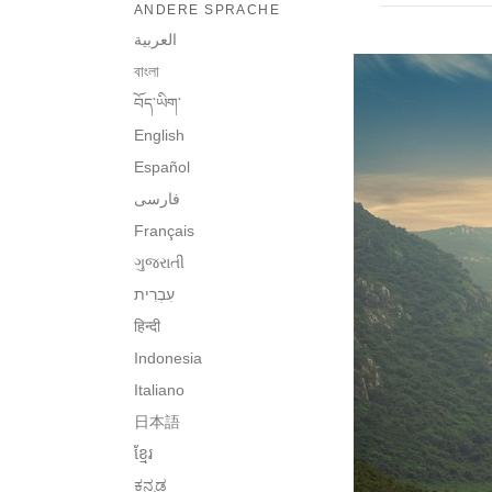
ANDERE SPRACHE
العربية
বাংলা
བོད་ཡིག་
English
Español
فارسی
Français
ગુજરાતી
हिन्दी
Indonesia
Italiano
日本語
ខ្មែរ
ಕನ್ನಡ