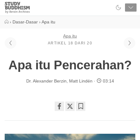
Close
Study
Buddhism
Home
›
Dasar-Dasar
›
Apa itu
Apa itu
ARTIKEL 18 DARI 20
Apa itu Pencerahan?
Dr. Alexander Berzin
,
Matt Lindén
03:14
Share
Bookmark
on
facebook