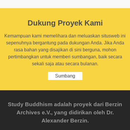
Dukung Proyek Kami
Kemampuan kami memelihara dan meluaskan situsweb ini
sepenuhnya bergantung pada dukungan Anda. Jika Anda
rasa bahan yang disajikan di sini berguna, mohon
pertimbangkan untuk memberi sumbangan, baik secara
sekali saja atau secara bulanan.
Sumbang
Study Buddhism adalah proyek dari Berzin
Archives e.V., yang didirikan oleh Dr.
Alexander Berzin.