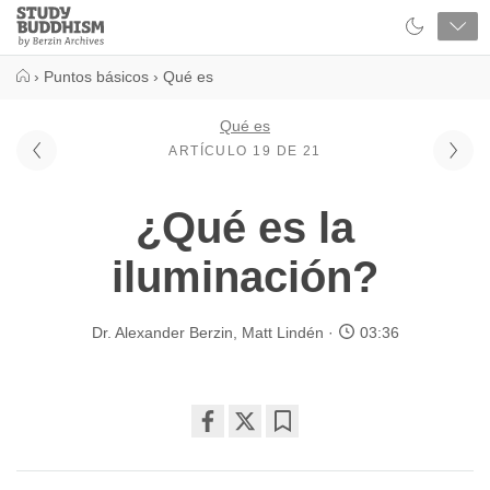
Close
Study
Buddhism
Home
›
Puntos básicos
›
Qué es
Qué es
ARTÍCULO 19 DE 21
¿Qué es la
iluminación?
Dr. Alexander Berzin
,
Matt Lindén
03:36
Share
Bookmark
on