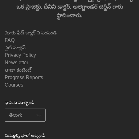
ఒక ప్రాజెక్టు. దీనిని డాక్టర్. అలెగ్జాండర్ బెర్జిన్ గారు
స్థాపించారు.
మాకు ఫీడ్ బ్యాక్ ని పంపండి
FAQ
సైట్ మ్యాప్
Privacy Policy
Newsletter
తాజా కంటెంట్
Progress Reports
Courses
భాషను మార్చండి
మమ్మల్ని ఫాలో అవ్వండి