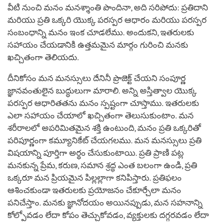
వీటి నుంచి మనం మనశ్శాంతి పొందినా, అది సరిపోదు: ప్రతిదాని
మరియు ప్రతి ఒక్కరి యొక్క పరస్పర ఆధారం మరియు పరస్పర
సంబంధాన్ని మనం ఇంక చూడలేము. అందుకని, ఇతరులకు
సహాయం చేయడానికి ఉత్తమమైన మార్గం గురించి మనకు
ఖచ్చితంగా తెలియదు.
దీనికోసం మన మనస్సులు దేనినీ ప్రొజెక్ట్ చేయని సంపూర్ణ
జ్ఞానవంతులైన బుద్ధులుగా మారాలి. అన్ని అస్తిత్వాల యొక్క
పరస్పర ఆధారితతను మనం స్పష్టంగా చూస్తాము. ఇతరులకు
ఎలా సహాయం చేయాలో ఖచ్చితంగా తెలుసుకుంటాం. మన
శరీరాలలో అపరిమితమైన శక్తి ఉంటుంది, మనం ప్రతి ఒక్కరితో
పరిపూర్ణంగా కమ్యూనికేట్ చేయగలము. మన మనస్సులు ప్రతి
విషయాన్ని పూర్తిగా అర్థం చేసుకుంటాయి. ప్రతి ప్రాణి పట్ల
మనకున్న ప్రేమ, కరుణ, సమాన శ్రద్ధ ఎంత బలంగా ఉండి, ప్రతి
ఒక్కరూ మన ప్రియమైన పిల్లల్లాగా కనిపిస్తారు. ప్రతిఫలం
ఆశించకుండా ఇతరులకు ప్రయోజనం చేకూర్చేలా మనం
పనిచేస్తాం. మనకు జ్ఞానోదయం అయినప్పుడు, మన సహనాన్ని
కోల్పోవడం లేదా కోపం తెచ్చుకోవడం, వ్యక్తులకు దగ్గరవడం లేదా