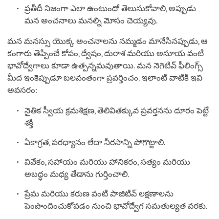
ప్రతీదీ నిజంగా ఎలా ఉంటుందో తెలుసుకోవాలి, అప్పుడు
మన అంచనాలు మనల్ని మోసం చెయ్యవు.
మన మనస్సు యొక్క అంచనాలను నమ్మడం మానేసినప్పుడు, ఆ
కంగారు తెప్పించే కోపం, ద్వేషం, దురాశ మరియు అసూయ వంటి
భావోద్వేగాలు కూడా ఉత్పన్నమవుతాయి. మన నెగెటివ్ ఫీలింగ్స్
మీద ఇంకెప్పుడూ బలవంతంగా ప్రవర్తించం. ఇలాంటి వాటికి ఇవి
అవసరం:
నైతిక స్వీయ క్రమశిక్షణ, తెలివితక్కువ ప్రవర్తనను దూరం పెట్టే
శక్తి
ఏకాగ్రత, పరధ్యానం లేదా నీరసాన్ని పోగొట్టాలి.
వివేకం, సహాయం మరియు హానికరం, సత్యం మరియు
అబద్ధం మధ్య తేడాను గుర్తించాలి.
ప్రేమ మరియు కరుణ వంటి పాజిటివ్ లక్షణాలను
పెంపొందించుకోవడం నుంచి భావోద్వేగ సమతుల్యత వరకు.