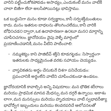
వారిని పట్టించుకోకపోవడం అసాధ్యం, ఎందుకంటే మనం వాటికి
చాలా బిజీగా లేదా అలసిపోయినట్లు భావిస్తాము.
ఒక బుద్ధునిగా మనం కూడా సర్వజ్ఞులం, కానీ సర్వశక్తిమంతులం
కాదు. మనం ఇతరుల బాధలను తొలగించలేము, కానీ వారికి
బోధి౦చడ౦ ద్వారా, ఒక ఉదాహరణగా ఉ౦టూ మన౦ మార్గాన్ని
చూపి౦చగలం. జ్ఞానోదయం వైపు వెళ్ళే మార్గంలో
ప్రయాణించడానికి, మనం వీటిని పాటించాలి:
నమ్మశక్యం కాని పాజిటివ్ శక్తిని కూడగట్టడం: నిస్వార్థంగా
ఇతరులకు సాధ్యమైనంత వరకు సహాయం చెయ్యడం.
వాస్తవికతను అర్థం చేసుకునే దిశగా పనిచేయడం:
ప్రపంచానికి అర్థంలేని వాటిని చూపించకుండా ఉండటం.
జ్ఞానోదయానికి కావాల్సిన అన్ని విషయాలు: మన భౌతిక శరీరాలు
మరియు ప్రాథమిక మానవ మేధస్సు మన దగ్గరే ఉన్నాయి. ఆకాశం
లాగా, మన మనస్సులు మరియు హృదయాలు వాటి స్వభావరీత్యా
భావోద్వేగ ఇబ్బందులు మరియు కలవరపరిచే ఆలోచనలతో