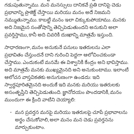
గడుపుతున్నాము. మన మనస్సులు దానికవే ప్రతి దానిపై చెడు
ప్రభావాన్ని ప్రొజెక్ట్ చేస్తాయి మరియు మనం అదే నిజమని
నమ్ముతున్నాము. కాబట్టి మనం ఇలా చిక్కుకుపోయాము. మనకు
అది నిజమైన సంతోషాన్ని తెచ్చిపెడుతుందని అనుకుని అలా
ప్రవర్తిస్తాము, కానీ అది చివరికి దుఃఖాన్ని మాత్రమే ఇస్తుంది.
సాధారణంగా, మనం అనుకునే పనులు ఇతరులను ఎలా
ప్రభావితం చేస్తుందనే దాని గురించి పెద్దగా ఆలోచించకుండా
చేస్తాము. ఎందుకంటే మనమే ఈ విశ్వానికి కేంద్రం అని భావిస్తాము.
అది మాత్రమే మనకు ముఖ్యమైనది అని అనుకుంటాము. ఇలాంటి
ఆలోచన వాస్తవికతకు అనుగుణంగా ఉండదు: ఇది
స్వార్ధపూరితమైనది అందుకే ఇది మనకు మరియు ఇతరులకు
అసంతృప్తిని తెచ్చిపెడుతుంది. జ్ఞానోదయం పొందడానికి, మనం
ముందుగా ఈ క్రింది వాటిని చెయ్యాలి:
మన ప్రవర్తన మనపై మరియు ఇతరులపై చూపే ప్రభావాలను
అర్థం చేసుకోవాలి, అలా మనం మన చెడు ప్రవర్తనను
మార్చుకుంటాం.