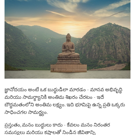
జ్ఞానోదయం అంటే ఒక బుద్ధుడిలా మారడం - మానవ అభివృద్ధి
మరియు సామర్థ్యానికి అంతిమ శిఖరం చేరటం - ఇదే
బౌద్ధమతంలోని అంతిమ లక్ష్యం. ఇది భూమిపై ఉన్న ప్రతి ఒక్కరు
సాధించగల సామర్థ్యం.
ప్రస్తుతం, మనం బుద్ధులు కాదు - కేవలం మనం నిరంతర
సమస్యలు మరియు కష్టాలతో నిండిన జీవితాన్ని