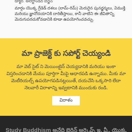
డాక్టర్. అలెగ్జాండర్ బెర్జిన్
మార్గం యొక్క గ్రేడెడ్ దశలు (లామ్-రిమ్) మెరుగైన పునర్జన్మలు, విముక్తి
మరియు జ్ఞానోదయానికి దారితీస్తాయి, కానీ వాటిని ఈ జీవితాన్ని
మెరుగుపరచుకోవడానికి కూడా ఉపయోగించవచ్చు.
మా ప్రాజెక్ట్ కు సపోర్ట్ చెయ్యండి
మా వెబ్ సైట్ ని మెయింటైన్ చెయ్యడానికి మరియు ఇంకా
విస్తరించడానికి మేము పూర్తిగా మీపై ఆధారపడి ఉన్నాము. మీకు మా
మెటీరియల్స్ ఉపయోగపడినట్లయితే, దయచేసి ఒక్కసారి లేదా
నెలవారీ విరాళాన్ని ఇవ్వటానికి ముందుకు రండి.
విరాళం
Study Buddhism అనేది బెర్జిన్ ఆర్కైవ్స్ ఇ. వీ., యొక్క