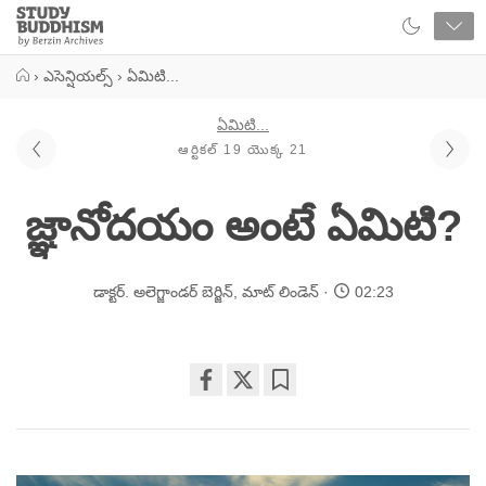
Close
Study
Buddhism
Home
›
ఎసెన్షియల్స్
›
ఏమిటి...
ఏమిటి...
ఆర్టికల్ 19 యొక్క 21
జ్ఞానోదయం అంటే ఏమిటి?
డాక్టర్. అలెగ్జాండర్ బెర్జిన్
,
మాట్ లిండెన్
02:23
Share
Bookmark
on
facebook