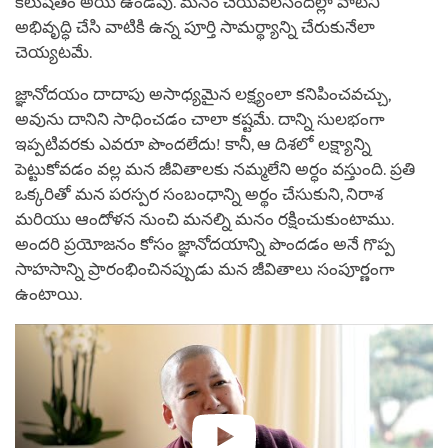
కలుషితం అయి ఉండవు. మనం చేయవలసిందల్లా వాటిని
అభివృద్ధి చేసి వాటికి ఉన్న పూర్తి సామర్థ్యాన్ని చేరుకునేలా
చెయ్యటమే.
జ్ఞానోదయం దాదాపు అసాధ్యమైన లక్ష్యంలా కనిపించవచ్చు,
అవును దానిని సాధించడం చాలా కష్టమే. దాన్ని సులభంగా
ఇప్పటివరకు ఎవరూ పొందలేదు! కానీ, ఆ దిశలో లక్ష్యాన్ని
పెట్టుకోవడం వల్ల మన జీవితాలకు నమ్మలేని అర్ధం వస్తుంది. ప్రతి
ఒక్కరితో మన పరస్పర సంబంధాన్ని అర్థం చేసుకుని, నిరాశ
మరియు ఆందోళన నుంచి మనల్ని మనం రక్షించుకుంటాము.
అందరి ప్రయోజనం కోసం జ్ఞానోదయాన్ని పొందడం అనే గొప్ప
సాహసాన్ని ప్రారంభించినప్పుడు మన జీవితాలు సంపూర్ణంగా
ఉంటాయి.