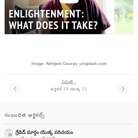
Image: Abhijeet Gourav, unsplash.com
ఏమిటి...
ఆర్టికల్ 19 యొక్క 21
సంబంధిత ఆర్టికల్స్
గ్రేడెడ్ మార్గం యొక్క పరిచయం