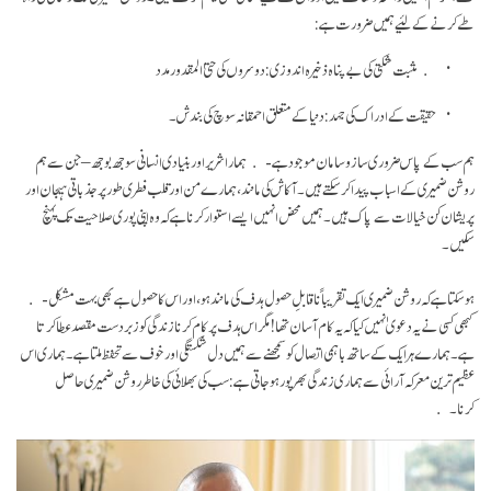
طے کرنے کے لئیے ہمیں ضرورت ہے:
مثبت شکتی کی بے پناہ ذخیرہ اندوزی: دوسروں کی حتیٰ المقدور مدد
حقیقت کے ادراک کی جہد: دنیا کے متعلق احمقانہ سوچ کی بندش۔
ہم سب کے پاس ضروری ساز و سامان موجود ہے - ہمارا شریر اور بنیادی انسانی سوجھ بوجھ – جن سے ہم
روشن ضمیری کے اسباب پیدا کر سکتے ہیں۔ آکاش کی مانند، ہمارے من اور قلب فطری طور پر جذباتی ہیجان اور
پریشان کن خیالات سے پاک ہیں۔ ہمیں محض انہیں ایسے استوار کرنا ہے کہ وہ اپنی پوری صلاحیت تک پہنچ
سکیں۔
ہو سکتا ہے کہ روشن ضمیری ایک تقریباً نا قابلِ حصول ہدف کی مانند ہو، اور اس کا حصول ہے بھی بہت مشکل -
کبھی کسی نے یہ دعویٰ نہیں کیا کہ یہ کام آسان تھا! مگر اس ہدف پر کام کرنا زندگی کو زبردست مقصد عطا کرتا
ہے۔ ہمارے ہر ایک کے ساتھ باہمی اتصال کو سمجھنے سے ہمیں دل شکستگی اور خوف سے تحفظ ملتا ہے۔ ہماری اس
عظیم ترین معرکہ آرائی سے ہماری زندگی بھر پور ہو جاتی ہے: سب کی بھلائی کی خاطر روشن ضمیری حاصل
کرنا۔