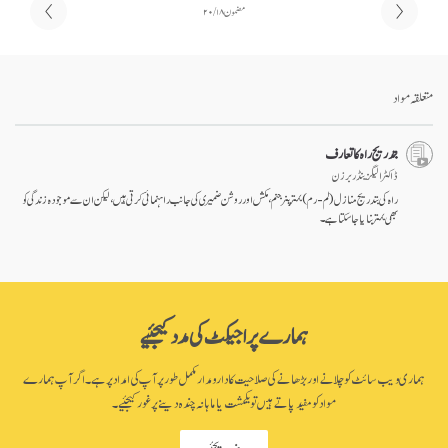
مضمون ۱۸ / ۲۰
متعلقہ مواد
بتدریج راہ کا تعارف
ڈاکٹر الیگزینڈر برزن
راہ کی بتدریج منازل (لم- رم) بہتر پنر جنم، مکش اور روشن ضمیری کی جانب راہنمائی کرتی ہیں، لیکن ان سے موجودہ زندگی کو
بھی بہتر بنایا جا سکتا ہے۔
ہمارے پراجیکٹ کی مدد کیجئیے
ہماری ویب سائٹ کو چلانے اور بڑھانے کی صلاحیت کا دارومدار مکمل طور پر آپ کی امداد پر ہے۔ اگر آپ ہمارے
مواد کو مفید پاتے ہیں تو یکمشت یا ماہانہ چندہ دینے پر غور کیجئیے۔
چندہ دیجئیے