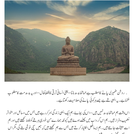
روشن ضمیری پانے کا مطلب ہے مہاتما بدھ بننا – یعنی انسانی ترقی کا نقطۂ کمال – اور یہ بدھ مت کا مطلوبِ
منتہا ہے۔ یہ ایسی شے ہے جسے ہر کوئی پانے کی صلاحیت رکھتا ہے۔
اس وقت ہم مہاتما بدھ نہیں ہیں – اس کی بجاۓ، ہم ایک ایسی زندگی بسر کر رہے ہیں جس میں مسائل اور متواتر
نشیب و فراز ہیں۔ ہم اس گرداب میں پھنسے ہوۓ ہیں کیونکہ ہمارے من خود ہی ہر شے کو غلط سمجھتے ہیں اور ہم
اسے حقیقت جانتے ہیں۔ ہم ایسا فعل اختیار کرتے ہیں جس سے ہم سمجھتے ہیں کہ ہمیں سچی خوشی ملے گی، مگر اس