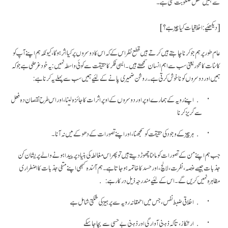
سے ہمیں محض صعوبت ملتی ہے۔
[دیکھئیے: اخلاقیات کیا چیز ہے؟]
عام طور پر ہم جو کرنا چاہتے ہیں کرتے ہیں قطع نظر اس کے کہ اس کا دوسروں پر کیا اثر ہوگا، کیونکہ ہم اپنے آپ کو
کائنات کا محور یعنی سب سے اہم انسان سمجھتے ہیں۔ ایسی فکر کا حقیقت سے کوئی واسطہ نہیں: یہ خود غرضی ہے جو کہ
ہمیں اور دوسروں کو ناخوش کرتی ہے۔ روشن ضمیری پانے کے لئیے ہمیں سب سے پہلے یہ کرنا ہے:
اپنے رویہ کے ہمارے اوپر اور دوسروں کے اوپر اثرات کا جائزہ لینا، اور اس طرح نقصان دہ فعل
سے گریز کرنا
ہر چیز کے وجود کی حقیقت کو سمجھنا، اور اپنے تصورات کے دھوکے میں نہ آنا۔
جب ہم اپنے من کے تصورات کو ماننا چھوڑ دیتے ہیں تو پھر اس مغالطہ کی بنیاد پر پیدا ہونے والے پریشان کن
جذبات جیسے غصہ، نفرت، لالچ، اور حسد کا خاتمہ ہو جاتا ہے۔ ہم آئندہ کبھی اپنے منفی جذبات کا اضطراری
مظاہرہ نہیں کریں گے۔ اس کے لئیے مندرجہ ذیل درکار ہے:
اخلاقی ضبط نفس، جس میں احمقانہ رویہ سے پرہیز کی شکتی شامل ہے
ارتکاز، تا کہ ذہنی آوارگی اور ذہنی بے حسی سے بچا جا سکے