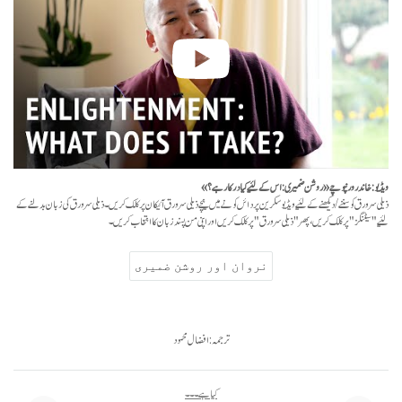
ویڈیو: خاندرو رنپوچے ـ «روشن ضمیری: اس کے لئیے کیا درکار ہے؟»
ذیلی سرورق کو سننے/دیکھنے کے لئیے ویڈیو سکرین پر دائں کونے میں نیچے ذیلی سرورق آئیکان پر کلک کریں۔ ذیلی سرورق کی زبان بدلنے کے
لئیے "سیٹنگز" پر کلک کریں، پھر "ذیلی سرورق" پر کلک کریں اور اپنی من پسند زبان کا انتخاب کریں۔
نروان اور روشن ضمیری
ترجمہ: افضال محمود
کیا ہے ۔۔۔