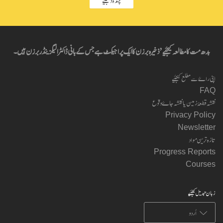
بدھ مت کا مطالعہ کیجئیے’ ذخیرہ برزن کا ایک پراجیکٹ ہے جس کے بانی ڈاکٹر الیگزینڈر برزن ہیں۔
اپنی راۓ سے مطلع کیجئیے
FAQ
نقشہ قطعۂ زمین یا نقشہ جاۓ وقوع
Privacy Policy
Newsletter
تازہ ترین مواد
Progress Reports
Courses
زبان تبدیل کیجئیے