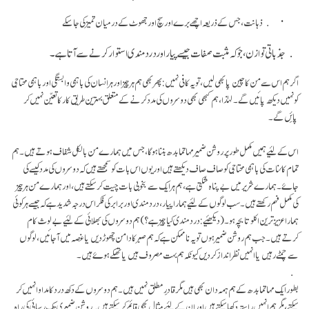
ذہانت، جس کے ذریعہ اچھے برے اور سچ اور جھوٹ کے درمیان تمیز کی جا سکے
جذباتی توا
زن، جو کہ مثبت صفات جیسے پیار اور درد مندی استوار کرنے سے آتا ہے۔
اگر ہم اس سے من کا چین پا بھی لیں، تو یہ کافی نہیں: پھر بھی ہم ہر چیز اور ہر انسان کی باہمی وابستگی اور باہمی محتاجی
کو نہیں دیکھ پائیں گے۔ لہٰذا، ہم کبھی بھی دوسروں کی مدد کرنے کے متعلق بہترین طریق کار کا تعیّن نہیں کر
پائِں گے۔
اس کے لئیے ہمیں مکمل طور پر روشن ضمیر مہاتما بدھ بننا ہو گا، جس میں ہمارے من بالکل شفاف ہوتے ہیں۔ ہم
تمام کائنات کی باہمی محتاجی کو صاف صاف دیکھتے ہیں اور یوں اس بات کو سمجھتے ہیں کہ دوسروں کی مدد کیسے کی
جاۓ۔ ہمارے شریر میں بے پناہ شکتی ہے، ہم ہر ایک سے بخوبی بات چیت کر سکتے ہیں، اور ہمارے من ہر چیز
کی مکمل فہم رکھتے ہیں۔ سب لوگوں کے لئیے ہمارا پیار، درد مندی اور برابر کی فکر اس درجہ شدید ہے کہ جیسے ہر کوئی
ہمارا عزیز ترین اکلوتا بچہ ہو۔ (دیکھئیے: درد مندی کیا چیز ہے؟) ہم دوسروں کی بھلائی کے لئیے بے لوث کام
کرتے ہیں۔ جب ہم روشن ضمیر ہوں تو یہ ناممکن ہے کہ ہم صبر کا دامن چھوڑ دیں یا غصہ میں آجائیں، لوگوں
سے چمٹے رہیں یا انہیں نظر انداز کر دیں کیونکہ ہم بہت مصروف ہیں یا تھکے ہوۓ ہیں۔
بطور ایک مہاتما بدھ کے ہم ہمہ دان بھی ہیں مگر قادرِمطلق نہیں ہیں۔ ہم دوسروں کے دکھ درد کا مداوا نہیں کر
سکتے، مگر ہم انہیں راستہ دکھا سکتے ہیں اور ان کے لئیے مثال بھی قائم کر سکتے ہیں۔ روشن ضمیری تک رسائی کی راہ