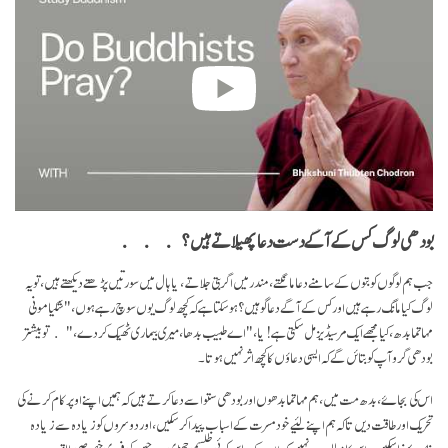
بودھی لوگ کس کے آگے دست دعا پھیلاتے ہیں؟
جب ہم لوگوں کو بتوں کے سامنے دعا مانگتے، مندر میں اگر بتی جلاتے، یا ہال میں سورتیں پڑھتے دیکھتے ہیں، تو یہ
لوگ کیا مانگ رہے ہیں اور کس کے آگے دعا گو ہیں؟ ہو سکتا ہے کہ کچھ لوگ یوں سوچ رہے ہوں، "شکیامونی
مہاتما بدھ، کیا مجھے ایک مرسیڈیز مل سکتی ہے! یا، "اے طبیب بدھا، میری بیماری ٹھیک کر دے،" تو بیشتر
بودھی گرو آپ کو بتائں گے کہ ایسی دعاؤں کا کچھ اثر نہیں ہوتا۔
اس کی بجاۓ، بدھ مت میں، ہم مہاتما بدھوں اور بودھی ستوا سے دعا کرتے ہیں کہ ہمیں اپنے اوپر کام کرنے کی
تحریک اور طاقت دیں تا کہ ہم اپنے لئیے خود مسرت کے اسباب پیدا کر سکیں، اور دوسروں کو زیادہ سے زیادہ