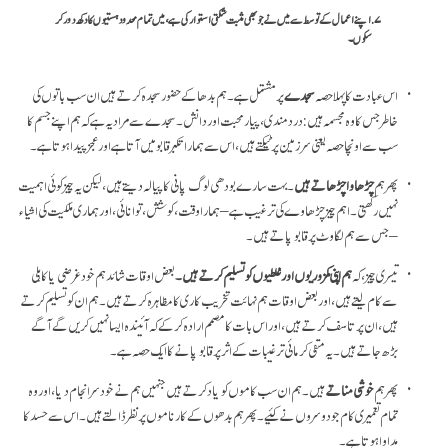
اپنے اعمال کے توسط سے میں نے جو بھی مثبت شکتی استوار کی ہے، میں تمام محدود ہستیوں کا دکھ دور کر
سکوں۔
اس عبادت کا پہلا حصہ
سجدے
پر مشتمل ہے۔ ہم بدھا کے حضور سجدہ کرتے ہیں ان سب باتوں کی
خاطر جس کا وہ مجسمہ ہیں: درد مندی، پیار محبت اور دانش۔ سجدے سے مراد یہ ہے کہ ہم اپنے جسم کا
سب سے اونچا حصہ یعنی سر زمین پر ٹیکتے ہیں، اس سے ہمارا تکبر قابو میں آتا ہے اور عجز پیدا ہوتا ہے۔
پھر ہم
چڑھاوا چڑھاتے ہیں
۔ بہت سارے بودھی لوگ پانی کا پیالہ دیتے ہیں، لیکن یہ چیز کوئی اہمیت
نہیں رکھتی۔ اہم چیز چڑھاوے کی ترغیب ہے – ہمارا وقت، کوشش، توانائی، اور ہماری ملکیت کی اشیاء
– جس سے ہم لگاوٹ پر قابو پاتے ہیں۔
تیسری چیز، کہ
ہم اپنی کمزوریوں اور غلطیوں کو تسلیم کرتے ہیں۔
بعض اوقات شائد ہم خود غرضی یا کاہلی
سے کام لیتے ہیں، اور بعض اوقات ہم نہائت تخریب کاری کا مظاہرہ کرتے ہیں۔ ہم ان کو تسلیم کرتے
ہیں، ان پر تاسف کرتے ہیں، اور اس بات کا مصمم ارادہ کر کے کہ آئیندہ ایسا نہیں کریں گے آگے
بڑھ جاتے ہیں۔ یہ منفی کرمائی ترغیبات کے اثر پر قابو پانے کا ایک حصہ ہے۔
پھر ہم
خوشی مناتے
ہیں۔ ہم ان سب کاموں کو یاد کرتے ہیں جنہیں ہم نے خود سر انجام دیا، اور وہ
تمام تعمیری کام جو دوسروں نے کئیے۔ پھر ہم بدھوں کے کارناموں پر نظر ڈالتے ہیں۔ اس سےحسد کا
مداوا ہوتا ہے۔