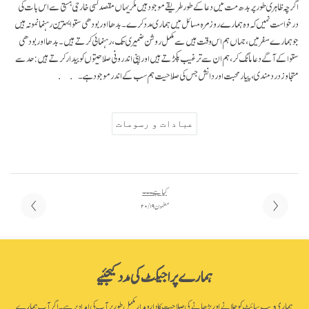
اگرچہ ظاہری طور پر بدھ مت میں دعا کے طور طریقے موجود ہیں مگر یہاں مقصد کسی خارجی ہستی سے اس بات کی
درخواست نہیں کہ وہ ہمارے روز مرہ مسائل میں ہماری مدد کرے۔ بدھا اور بودھی ستوا بہترین رہنما نمونہ ہیں
جو ہمارے سفر میں، جہاں ہم اس وقت ہیں سے مکمل روشن ضمیری تک، رہنمائی کرتے ہیں۔ بدھا اور بودھی
ستوا کے آگے دعا مانگ کر، ہم ان سے ترغیب پکڑتے ہیں اور اپنی اندرونی صلاحیتوں کو بیدار کرتے ہیں: حد سے
متجاوز درد مندی، پیار محبت اور دانش جس کی صلاحیت ہم سب کے اندر موجود ہے۔
عبادات و رسومات
کیا ہے ۔۔۔
مضمون ۱۹ / ۲۰
ہمارے پراجیکٹ کی مدد کیجئیے
ہماری ویب سائٹ کو چلانے اور بڑھانے کی صلاحیت کا دارومدار مکمل طور پر آپ کی امداد پر ہے۔ اگر آپ ہمارے