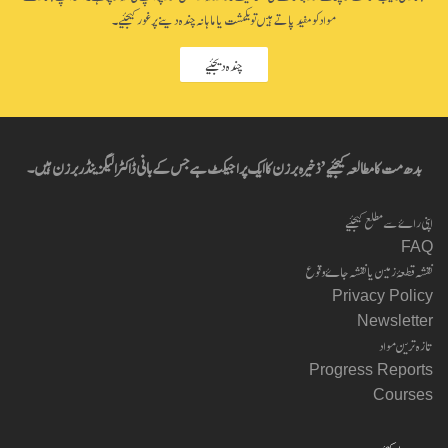
مواد کو مفید پاتے ہیں تو یکمشت یا ماہانہ چندہ دینے پر غور کیجئیے۔
چندہ دیجئیے
بدھ مت کا مطالعہ کیجئیے’ ذخیرہ برزن کا ایک پراجیکٹ ہے جس کے بانی ڈاکٹر الیگزینڈر برزن ہیں۔
اپنی راۓ سے مطلع کیجئیے
FAQ
نقشہ قطعۂ زمین یا نقشہ جاۓ وقوع
Privacy Policy
Newsletter
تازہ ترین مواد
Progress Reports
Courses