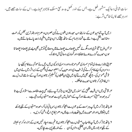
سات شاخی دعا ایک مشہور فعل ہے، جس کے اندر مکمل بدھ متی مسلک کا جوہر محیط ہے۔ اس کے سات حصے ہیں،
اور ہر حصے کا اپنا خاص اثر ہے:
میں آپ تمام بدھوں کے سامنے سر بہ سجدہ ہوں جنہوں نے تین عصروں، دھرم اور بلند ترین مجلس کو رحمت
و عنائت بخشی ہے، اتنے بے شمار اجسام کے ساتھ جتنے کہ اس دنیا میں ایٹمی ذرات پاۓ جاتے ہیں۔
جس طرح منجوشری اور دیگر نے تمہیں چڑھاوے چڑھاۓ ہیں، وہ فاتح، تو میں بھی ویسے ہی چڑھاوا چڑھاتا
ہوں، میرے گزرے ہوۓ محافظ، اور تمہاری روحانی آل اولاد کو۔
اپنی ابتدا سے عاری تمام سمساری عمر، موجودہ اور دوسری زندگیوں میں، میں نے سہواً برے کام کئیے، یا
دوسروں کو ایسے کام کرنے کی ترغیب دی، اور مزید یہ کہ، معصومیت کی الجھن کے زیر اثر، میں نے ان میں
خوشی محسوس کی – جو کچھ بھی میں نے کیا، میں اپنی ان غلطیوں کو تسلیم کرتا ہوں اور آپ کے سامنے تہہ دل سے
اس کا اقرار کرتا ہوں، میرے محافظو۔
بخوشی، میں اس مثبت شکتی کے سمندر میں غرق ہوں، جو کہ آپ نے بودھی چت مقاصد سے استوار کی ہے تا
کہ ہر محدود ہستی کو مسرت ملے اور آپ کے اعمال میں جن سے محدود ہستیوں کو مدد ملی ہے۔
ہاتھ جوڑ کر، میں آپ ہر سمت کے بدھوں سے التجا کرتا ہوں: مہربانی فرما کر، محدود ہستیوں کے لئیے جو دکھ
میں مبتلا ہیں اور اندھیرے میں ہاتھ پیر مار رہے ہیں، دھرم کا چراغ روشن کر دیں۔
ہاتھ جوڑ کر، میں آپ کامیاب ہستیوں سے التجا کرتا ہوں جو غم سے دوچار نہیں ہوں گے: از راہ کرم، ہمیشہ
کے لئیے موجود رہیں تا کہ ان بھٹکی روحوں کو ان کے اندھے پن سے بچا لیں۔