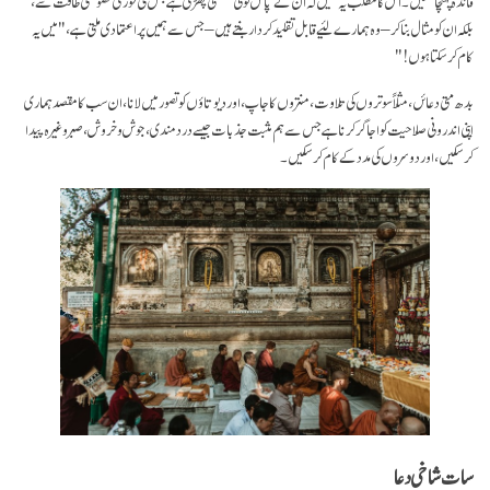
فائدہ پہنچا سکیں۔ اس کا مطلب یہ نہیں کہ ان کے پاس کوئی طلسمی چھڑی ہے جس کی فوری خصوصی طاقت سے،
بلکہ ان کو مثال بنا کر – وہ ہمارے لئیے قابل تقلید کردار بنتے ہیں – جس سے ہمیں پر اعتمادی ملتی ہے، "میں یہ
کام کر سکتا ہوں!"
بدھ متی دعائں، مثلاً سوتروں کی تلاوت، منتروں کا جاپ، اور دیوتاؤں کو تصور میں لانا، ان سب کا مقصد ہماری
اپنی اندرونی صلاحیت کو اجاگر کرنا ہے جس سے ہم مثبت جذبات جیسے درد مندی، جوش و خروش، صبر وغیرہ پیدا
کر سکیں، اور دوسروں کی مدد کے کام کر سکیں۔
سات شاخی دعا