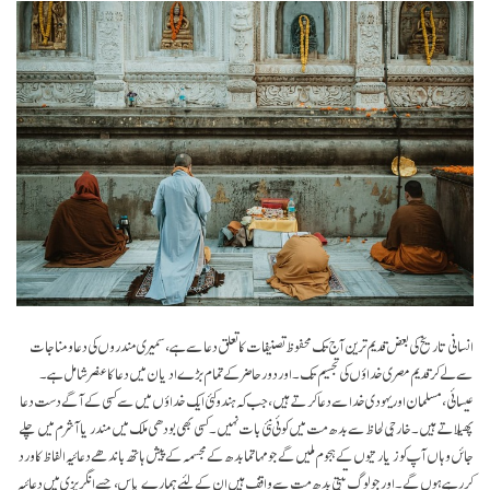
انسانی تاریخ کی بعض قدیم ترین آج تک محفوظ تصنیفات کا تعلق دعا سے ہے، سمیری مندروں کی دعا و مناجات
سے لے کر قدیم مصری خداؤں کی تجسیم تک۔ اور دور حاضر کے تمام بڑے ادیان میں دعا کا عنصر شامل ہے۔
عیسائی، مسلمان اور یہودی خدا سے دعا کرتے ہیں، جب کہ ہندو کئی ایک خداؤں میں سے کسی کے آگے دست دعا
پھیلاتے ہیں۔ خارجی لحاظ سے بدھ مت میں کوئی نئی بات نہیں۔ کسی بھی بودھی ملک میں مندر یا آشرم میں چلے
جائں وہاں آپ کو زیارتیوں کے ہجوم ملیں گے جو مہاتما بدھ کے مجسمہ کے پیش ہاتھ باندھے دعائیہ الفاظ کا ورد
کر رہے ہوں گے۔ اور جو لوگ تبتی بدھ مت سے واقف ہیں ان کے لئیے ہمارے پاس، جسے انگریزی میں دعائیہ