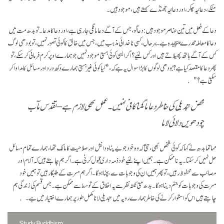
منکے، دعائیہ چکر، اور دعائیہ جھنڈے کہتے ہیں، موجود ہیں۔
دعا کے فعل میں تین عناصر موجود ہیں: دعا گو، جس کے آگے دعا مانگی جا رہی ہے، اور دعا کا مدعا۔ تو بدھ مت میں
دعا کا معاملہ قدرے پیچیدہ ہے۔ بہر حال، کسی نا خدائی مذہب میں، جس میں خالق کا کوئی تصور نہیں، تو بودھی لوگ
کس کے آگے ہاتھ پھیلاتے ہیں اور کس لئیے؟ اگر ایسی کوئی ہستی موجود نہیں جو ہمارے اوپر کرم فرمائی کر سکے، تو
پھر دعا کا مقصد کیا ہے؟ بودھی لوگوں کا بڑا سوال یہ ہے کہ، "کیا کوئی غیر ہستی ہمارے دکھ درد اور مسائل کا مداوا کر
سکتی ہے؟"
محض تبدیلی کی خاطر دعا مانگنا کافی نہیں۔ عمل بھی لازم ہے – تقدس مآب
چودھویں دلائی لاما
مہاتما بدھ نے کہا کہ کوئی شخص بھی، حتیٰ کہ وہ خود جو بے پناہ دانش اور صلاحیت کا مالک تھا، ہمارے تمام مسائل
حل نہیں کر سکتا۔ یہ نا ممکن ہے۔ ہمیں اپنے لئیے خود ذمہ داری قبول کرنی ہے۔ اگر ہم چاہتے ہیں کہ آلام اور
مصائب سے محفوظ رہیں، تو پھر ہمیں ان کی وجوہات سے بچنا ہو گا۔ اگر ہم مسرت کے طلبگار ہیں تو ہمیں خود
مسرت کی وجوہات کو جنم دینا ہو گا۔ بدھ متی نکتہ نظر سے یہ اخلاق کے توسط سے ممکن ہے۔ جس قسم کی زندگی ہم
چاہتے ہیں اس کو استوار کرنے کی خاطر ہمارے رویہ میں تبدیلی لانا مکمل طور پر ہمارے اختیار میں ہے۔