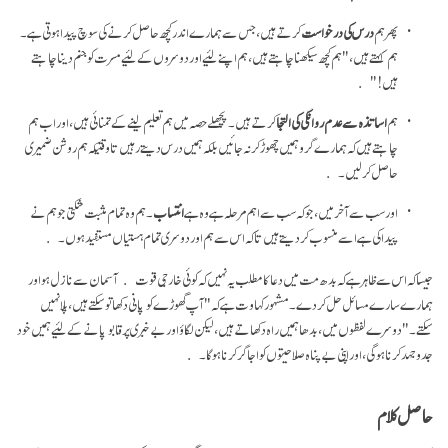
پھر ہم
درس کی درخواست
کرتے ہیں، جس سے ہمارے اندر کچھ حاصل کرنے کی سوچ پیدا ہوتی ہے۔
ہم کہتے ہیں، "ہم کچھ سیکھنا چاہتے ہیں، ہم اپنے لئیے اور دوسروں کے لئیے مسرت کو جنم دینا چاہتے
ہیں!"
ہم
اساتذہ سے عدم روانگی کی التجا
کرتے ہیں۔ پچھلے حصہ میں ہم تعلیم لینے کے تمنائی ہیں، اور اب ہم
چاہتے ہیں کہ ہمارے گرو ہمیں چھوڑ کر نہ جائیں بلکہ ہمیں درس دیتے رہیں تا وقتیکہ ہم روشن ضمیری
حاصل کر لیں۔
اور سب سے آخر میں، جو کہ سب سے اہم مرحلہ ہے وہ ہے
انتساب
۔ ہم وہ تمام مثبت شکتی جو ہم نے
پیدا کی ہے اسے منسوب کر دیتے ہیں تا کہ اس سے ہم اور دوسری تمام ہستیاں مستفید ہوں۔
جیسا کہ اس سے ظاہر ہے کہ بدھ مت میں دعا کا مطلب یہ نہیں کہ کوئی خارجی قوت آسمان سے نازل ہو اور
ہمارے سارے مسائل حل کر دے۔ مشہور کہاوت ہے کہ "آپ گھوڑے کو پانی دکھا تو سکتے ہیں، پلا نہیں
سکتے۔" دوسرے لفظوں میں، بدھا ہمیں راہ دکھاتے ہیں، لیکن لگاؤ اور بے خبری پر قابو پانے کے لئیے ہمیں خود
جد و جہد کرنا ہو گی، اور اپنی بے پناہ صلاحیتوں کو اجاگر کرنا ہو گا۔
حاصل کلام