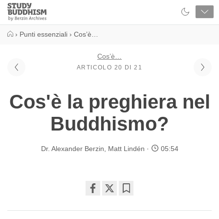
Close
Study
Buddhism
Home
›
Punti essenziali
›
Cos’è…
Cos’è…
ARTICOLO 20 DI 21
Cos'è la preghiera nel
Buddhismo?
Dr. Alexander Berzin
,
Matt Lindén
05:54
Share
Bookmark
on