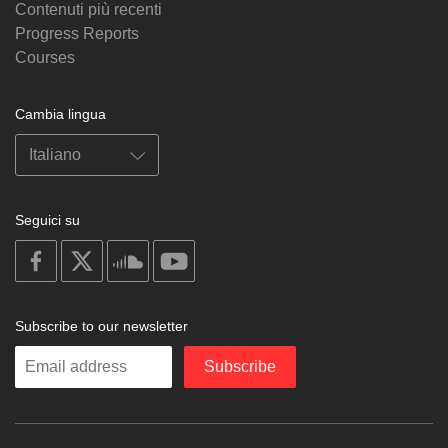
Contenuti più recenti
Progress Reports
Courses
Cambia lingua
Seguici su
on
on
on
on
facebook
X
soundcloud
youtube
Subscribe to our newsletter
Enter
Subscribe
your
email