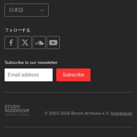
フォローする
on
on
on
on
facebook
X
soundcloud
youtube
Subscribe to our newsletter
Enter
Subscribe
your
email
Study
© 2003-2026 Berzin Archives e.V.
Impressum
Buddhism
Home