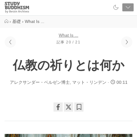
Close
Study
Buddhism
Home
›
基礎
›
What Is ...
What Is ...
記事 20 / 21
仏教の祈りとは何か
アレクサンダー・ベルゼン博士
,
マット・リンデン
00:11
Share
Bookmark
on
facebook