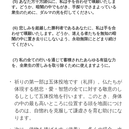
(5) あなた方十方諸仏に、私は手を合わせて嘆願いたしま
す。どうか、暗闇の中でもがき、手探りでさまよっている
衆生のために、ダルマの光を灯してください。
(6) 悲しみを超越した勝利者であるあなたに、私は手を合
わせて嘆願いたします。どうか、迷える者たちを無知の暗
闇の中に置き去りにしないよう、永劫無限にとどまり続け
てください。
(7) 私の全ての行いを通じて蓄積されたあらゆる有益な力
を、全衆生の苦しみを取り除くために使えますように。
祈りの第一部は五体投地です（礼拝）。仏たちが
体現する慈悲・愛・智慧の全てに対する敬意のし
るしとして五体投地を行います。このとき、身体
の中の最も高いところに位置する頭を地面につけ
るのは、自惚れを克服して謙虚さを育む助けにな
ります。