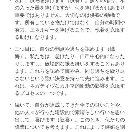
次に、供物を捧げます（供養）。多くの場合、水
の入った器を捧げますが、何を捧げるかはあまり
重要ではありません。大切なのは供養の動機で
す。所有している物だけではなく、自分の時間や
努力、エネルギーを捧げることで、執着を克服す
る助けになります。
三つ目に、自分の弱点や過ちを認めます（懺
悔）。私たちは、怠けたり、自己中心的になった
りしますし、破壊的な振る舞いをすることもあり
ます。これらを認めて悔やみ、同じ過ちを繰り返
さないという強い決意を持って先に進みます。こ
れは、ネガティヴなカルマ的衝動の影響を克服す
るプロセスの一つです。
続いて、自分が達成してきた全ての良いことや、
他の人々が行った建設的で素晴らしい行いを思い
出して、喜びます（随喜）。このとき、仏たちの
偉業についても考えます。これによって嫉妬を別