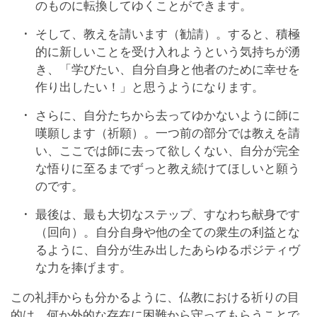
のものに転換してゆくことができます。
そして、教えを請います（勧請）。すると、積極
的に新しいことを受け入れようという気持ちが湧
き、「学びたい、自分自身と他者のために幸せを
作り出したい！」と思うようになります。
さらに、自分たちから去ってゆかないように師に
嘆願します（祈願）。一つ前の部分では教えを請
い、ここでは師に去って欲しくない、自分が完全
な悟りに至るまでずっと教え続けてほしいと願う
のです。
最後は、最も大切なステップ、すなわち献身です
（回向）。自分自身や他の全ての衆生の利益とな
るように、自分が生み出したあらゆるポジティヴ
な力を捧げます。
この礼拝からも分かるように、仏教における祈りの目
的は、何か外的な存在に困難から守ってもらうことで