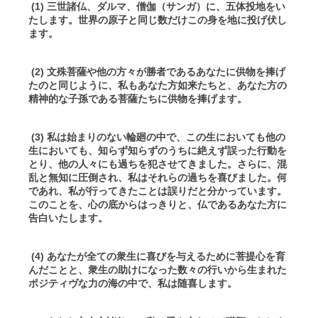
(1) 三世諸仏、ダルマ、僧伽（サンガ）に、五体投地をい
たします。世界の原子と同じ数だけこの身を地に投げ伏し
ます。
(2) 文殊菩薩や他の方々が勝者であるあなたに供物を捧げ
たのと同じように、私もあなた方如来たちと、あなた方の
精神的な子孫である菩薩たちに供物を捧げます。
(3) 私は始まりのない輪廻の中で、この生においても他の
生においても、知らず知らずのうちに絶えず誤った行動を
とり、他の人々にも過ちを犯させてきました。さらに、混
乱と無知に圧倒され、私はそれらの過ちを喜びました。何
であれ、私が行ってきたことは誤りだと分かっています。
このことを、心の底からはっきりと、仏であるあなた方に
告白いたします。
(4) あなたが全ての衆生に喜びを与えるために菩提心を育
んだことと、衆生の助けになった数々の行いから生まれた
ポジティヴな力の海の中で、私は随喜します。