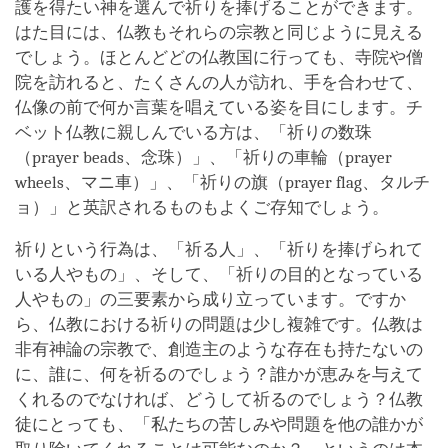
護を得たい神を選んで祈りを捧げることができます。
はた目には、仏教もそれらの宗教と同じように見える
でしょう。ほとんどどの仏教国に行っても、寺院や僧
院を訪れると、たくさんの人が訪れ、手を合わせて、
仏像の前で何か言葉を唱えている姿を目にします。チ
ベット仏教に親しんでいる方は、「祈りの数珠
（prayer beads、念珠）」、「祈りの車輪（prayer
wheels、マニ車）」、「祈りの旗（prayer flag、タルチ
ョ）」と英訳されるものもよくご存知でしょう。
祈りという行為は、「祈る人」、「祈りを捧げられて
いる人やもの」、そして、「祈りの目的となっている
人やもの」の三要素から成り立っています。ですか
ら、仏教における祈りの問題は少し複雑です。仏教は
非有神論の宗教で、創造主のような存在も持たないの
に、誰に、何を祈るのでしょう？誰かが恵みを与えて
くれるのでなければ、どうして祈るのでしょう？仏教
徒にとっても、「私たちの苦しみや問題を他の誰かが