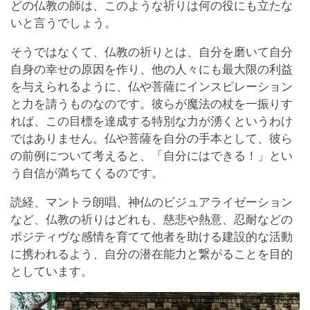
どの仏教の師は、このような祈りは何の役にも立たな
いと言うでしょう。
そうではなくて、仏教の祈りとは、自分を磨いて自分
自身の幸せの原因を作り、他の人々にも最大限の利益
を与えられるように、仏や菩薩にインスピレーション
と力を請うものなのです。彼らが魔法の杖を一振りす
れば、この目標を達成する特別な力が湧くというわけ
ではありません。仏や菩薩を自分の手本として、彼ら
の前例について考えると、「自分にはできる！」とい
う自信が満ちてくるのです。
読経、マントラ朗唱、神仏のビジュアライゼーション
など、仏教の祈りはどれも、慈悲や熱意、忍耐などの
ポジティヴな感情を育てて他者を助ける建設的な活動
に携われるよう、自分の潜在能力と繋がることを目的
としています。