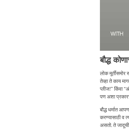
बौद्ध कोण
लोक मूर्तींसमोर 
तेव्हा ते काय म
प्लीज!” किंवा 
पण अशा प्रकारच्य
बौद्ध धर्मात आपण
करण्यासाठी व त्य
असतो. ते जादूची