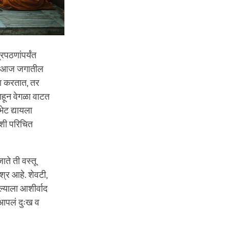
्रपठणांपर्यंत
हे. आज जगातील
्थना करतात, तर
 याहून वेगळा वाटत
भेट द्यायला
माशी परिचित
ाते ती वस्तू
िश्र आहे. शेवटी,
ल्याला आशीर्वाद
“आपलं दुःख व