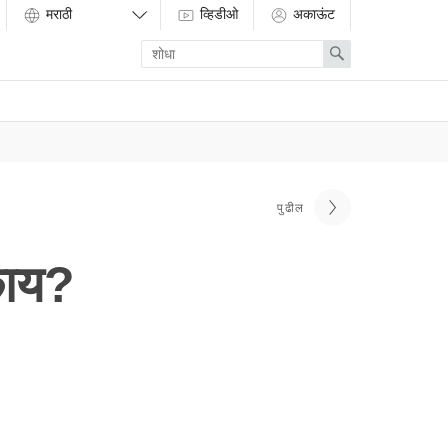
व्हिडीओ
अकाऊंट
Enter
Search
search
term
पुढील
 काय?