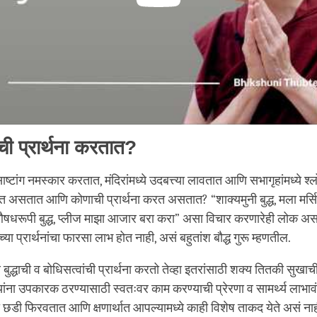
ाची प्रार्थना करतात?
साष्टांग नमस्कार करतात, मंदिरांमध्ये उदबत्त्या लावतात आणि सभागृहांमध्ये श
ागत असतात आणि कोणाची प्रार्थना करत असतात? “शाक्यमुनी बुद्ध, मला मर्सि
“औषधरूपी बुद्ध, प्लीज माझा आजार बरा करा” असा विचार करणारेही लोक अस
ा प्रार्थनांचा फारसा लाभ होत नाही, असं बहुतांश बौद्ध गुरू म्हणतील.
 बुद्धाची व बोधिसत्वांची प्रार्थना करतो तेव्हा इतरांसाठी शक्य तितकी सुखाची
ांना उपकारक ठरण्यासाठी स्वतःवर काम करण्याची प्रेरणा व सामर्थ्य लाभावं 
 छडी फिरवतात आणि क्षणार्थात आपल्यामध्ये काही विशेष ताकद येते असं नाही,