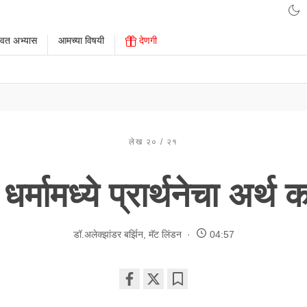
ावत अभ्यास
आमच्या विषयी
देणगी
लेख २० / २१
ध धर्मामध्ये प्रार्थनेचा अर्थ
डॉ.अलेक्झांडर बर्झिन
,
मॅट लिंडन
04:57
Share
Bookmark