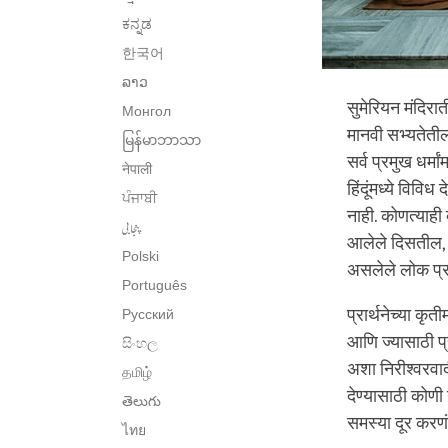
ಕನ್ನಡ
한국어
ລາວ
सुमेरियन मंदिराती
Монгол
मानवी सभ्यतेतील
မြန်မာဘာသာ
सर्व प्रमुख धर्मा
नेपाली
हिंदूंमध्ये विवि
ਪੰਜਾਬੀ
नाही. कोणत्याही 
پنجابی
आलेले दिसतील, त
Polski
असलेले लोक प्रार
Português
प्रार्थनेच्या कृ
Русский
आणि ज्यासाठी प्रा
සිංහල
अशा निरीश्वरवादी
தமிழ்
देण्यासाठी कोणी
తెలుగు
समस्या दूर करण
ไทย