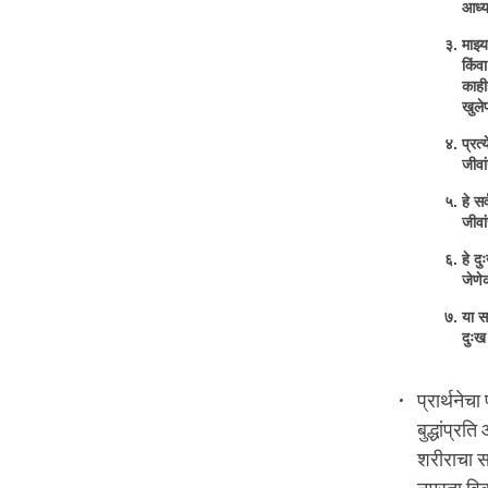
आध्य
माझ्
किंव
काही
खुले
प्रत्
जीवा
हे स
जीवां
हे द
जेणे
या स
दुःख
प्रार्थनेच
बुद्धांप्र
शरीराचा स