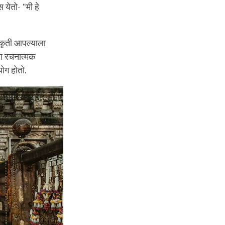
येतो- “मी हे
ा कृती आपल्याला
या रचनात्मक
ोग होतो.