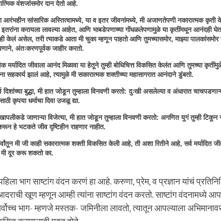
ात्मिक वंशजांसमोर दान देतो आहे.
या आरंभहीन सांसारिक अस्तित्वामध्ये, या व इतर जीवनांमध्ये, मी अजाणतेपणी नकारात्मक कृती क
ा इतरांना करायला लावल्या आहेत, आणि भाबडेपणाच्या गोंधळलेपणामुळे या कृतींमधून आनंदही घे
ही केलं असेल, तरी त्याकडे आता मी चुका म्हणून पाहतो आणि तुमच्यासमोर, माझ्या पालकांसमोर 
पणाने, अंतःकरणपूर्वक जाहीर करतो.
येक मर्यादित जीवाला आनंद मिळावा या हेतूने तुम्ही बोधिचित्त विकसित केलंत आणि तुमच्या कृतींमुळे
ंना सहकार्य झालं आहे, त्यामुळे मी सकारात्मक शक्तीच्या महासागरात आनंदाने डुंबतो.
र्व दिशांच्या बुद्धा, मी हात जोडून तुम्हाला विनवणी करतो: दुःखी असलेल्या व अंधारात चाचपडणाऱ्य
साठी कृपया धर्माचा दिवा उजळू द्या.
ुःखापलीकडे जाणाऱ्या विजेत्या, मी हात जोडून तुम्हाला विनवणी करतो: अगणित युगं तुम्ही टिकून र
करून हे भटकते जीव दृष्टिहीन राहणार नाहीत.
र्वांतून मी जी काही सकारात्मक शक्ती विकसित केली आहे, ती अशा रितीने आहे, सर्व मर्यादित जीवा
 मी दूर करू शकतो का.
ा पहिला भाग साष्टांग वंदन करणं हा आहे. करुणा, प्रेम, व प्रज्ञान यांचं प्रतिन
ति आदराची खूण म्हणून आम्ही त्यांना साष्टांग वंदन करतो. साष्टांग वंदनामध्ये
र्वोच्च भाग- म्हणजे मस्तक- जमिनीला लावतो, त्यातून आपल्याला अभिमाना