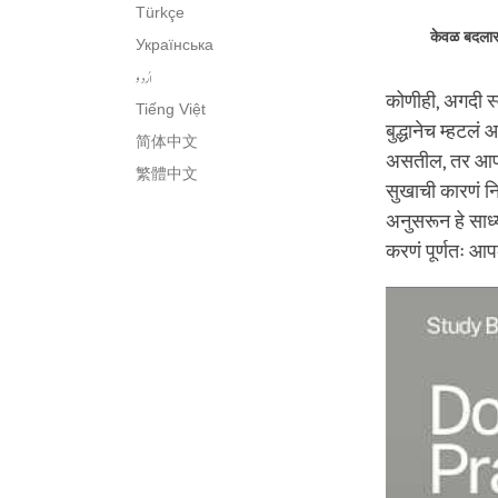
Türkçe
केवळ बदलासा
Українська
اُردو
कोणीही, अगदी स्व
Tiếng Việt
बुद्धानेच म्हटल
简体中文
असतील, तर आपण 
繁體中文
सुखाची कारणं नि
अनुसरून हे साध्य
करणं पूर्णतः आप