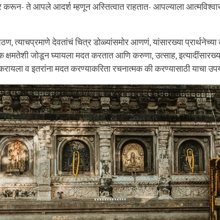
 करून- ते आपले आदर्श म्हणून अस्तित्वात राहतात- आपल्याला आत्मविश्वास 
ठण, त्याचप्रमाणे देवतांचं चित्र डोळ्यांसमोर आणणं, यांसारख्या प्रार्थनेच्य
क क्षमतेशी जोडून घ्यायला मदत करतात आणि करुणा, उत्साह, इत्यादींसारख्
रायला व इतरांना मदत करण्याकरिता रचनात्मक की करण्यासाठी याचा उपय