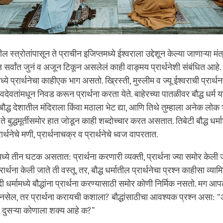
ल स्त्रोतांपासून ते प्राचीन इजिप्तमध्ये ईश्वराला उद्देशून केल्या जाणाऱ्या मंत
 सर्वांत जुनं व अजून टिकून असलेलं काही वाङ्मय प्रार्थनेशी संबंधित आ
ंमध्ये प्रार्थनेचा काहीएक भाग असतो. ख्रिस्ती, मुस्लीम व ज्यू ईश्वराची प्रार
ध देवदेवतांमधून निवड करून प्रार्थना करता येते. बाहेरच्या पातळीवर बौद्ध धर्म
बौद्ध देशातील मंदिराला किंवा मठाला भेट द्या, आणि तिथे तुम्हाला अनेक लोक 
े बुद्धमूर्तीसमोर हात जोडून काही शब्दोच्चार करत असतात. तिबेटी बौद्ध धर्
्थनेचे मणी, प्रार्थनाचक्र व प्रार्थनेचे ध्वज वापरतात.
तीमध्ये तीन घटक असतात: प्रार्थना करणारी व्यक्ती, प्रार्थना ज्या समोर केली ज
र्थना केली जाते ती वस्तू. तर, बौद्ध धर्मातील प्रार्थनेचा प्रश्न काहीसा व्याम
 धर्मामध्ये बौद्धांना प्रार्थना करण्यासाठी समोर कोणी निर्मिक नसतो. मग आप
 नसेल, तर प्रार्थना करायची कशाला? बौद्धांसाठीचा आवश्यक प्रश्न असा: 
ं दुसऱ्या कोणाला शक्य आहे क?”