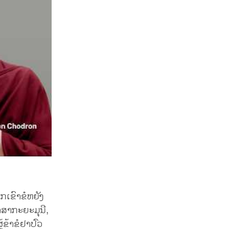
ວກເຂົາຂໍຫຍັງ
າສາກະຍະມຸນີ,
້ຂ້າຂໍຢາປົວ