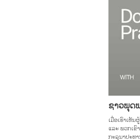
ຊາວພຸດ
ເມື່ອເຮົາເຫັນ
ແລະ ພວກເຂົາພ
ກະລຸນາປະທານລົ