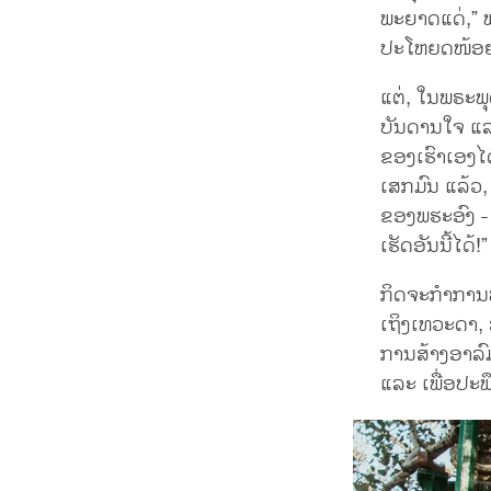
ພະຍາດແດ່,” ພ
ປະໂຫຍດໜ້ອ
ແຕ່, ໃນພຣະພ
ບັນດານໃຈ ແລະ
ຂອງເຮົາເອງໄດ້
ເສກມົນ ແລ້ວ,
ຂອງພຮະອົງ - ເ
ເຮັດອັນນີ້ໄດ້!
ກິດຈະກຳການພ
ເຖິງເທວະດາ,
ການສ້າງອາລົມ
ແລະ ເພື່ອປະພ