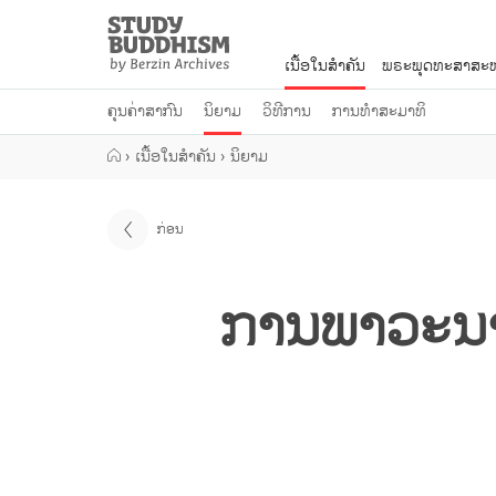
Close
Study
Buddhism
ເນື້ອໃນສຳຄັນ
ພຣະພຸດທະສາສະໜ
Home
ຄຸນຄ່າສາກົນ
ນິຍາມ
ວິທີການ
ການທຳສະມາທິ
›
ເນື້ອໃນສຳຄັນ
›
ນິຍາມ
ກ່ອນ
ການພາວະນ