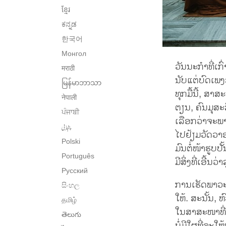
ខ្មែរ
ಕನ್ನಡ
한국어
Монгол
ວັນນະກຳທີ່ເກ
मराठी
ນັບແຕ່ບົດເພງ
မြန်မာဘာသာ
ທຸກມື້ນີ້, 
नेपाली
ຕຽນ, ຄົນມຸສະ
ਪੰਜਾਬੀ
ເລືອກວ່າຈະພ
پنجابی
ໄປຢ້ຽມວັດວາອ
Polski
ມົນຕໍ່ໜ້າຮູບ
Português
ມີສິ່ງທີ່ເອີ້
Русский
ການເຮັດພາວະນ
සිංහල
ໃຫ້. ສະນັ້ນ,
தமிழ்
ໃນສາສະໜາທີ່ບໍ
తెలుగు