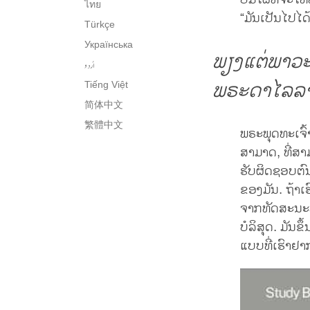
ບໍ່ມີໃຜທີ່ຈະ
ไทย
“ມັນເປັນໄປໄດ້
Türkçe
Українська
ພຽງແຕ່ພາວະນ
اُردو
ພຣະດາໄລລາ
Tiếng Việt
简体中文
繁體中文
ພຣະພຸດທະເຈົ້
ສາມາດ, ທີ່ສາມ
ຮັບຜິດຊອບຕົນ
ຂອງມັນ. ຖ້າ
ຈາກທັດສະນະພຸ
ບໍລິສຸດ. ມັນຂ
ແບບທີ່ເຮົາຢາ