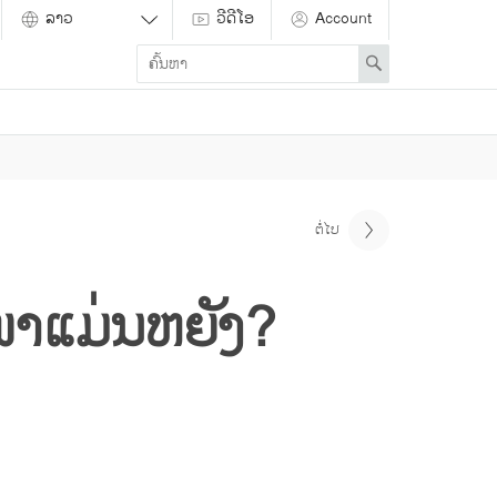
ວີດີໂອ
Account
Enter
Search
search
term
ຕໍ່ໄປ
ແມ່ນຫຍັງ?