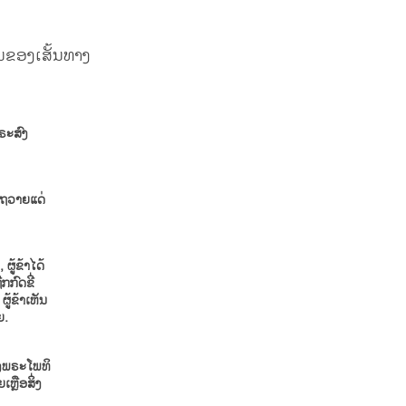
ັນຂອງເສັ້ນທາງ
ຣະສົງ
ຂໍຖວາຍແດ່
ຜູ້ຂ້າໄດ້
ກກົດຂີ່
ຜູ້ຂ້າເຫັນ
ີຍ.
າງພຣະໂພທິ
ຫຼືອສິ່ງ