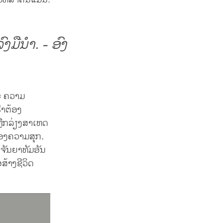
ທີ່ສຳຄັນແມ່ນ:
ງມືນຳ. - ອົງ
ລະ ຄວາມ
ົາຕ້ອງ
ຼີກລ່ຽງສາເຫດ
ຂອງຄວາມສຸກ.
 ຈັນຍາທັມອັນ
ອສ້າງຊີວິດ