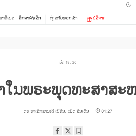
າທິເບດ
ສຶກສາລົງເລິກ
ກ່ຽວກັບພວກເຮົາ
ບໍລິຈາກ
ບົດ 19 / 20
າໃນພຣະພຸດທະສາສະໜາ
ດຣ ອາເລັກຊານເດີ ເບີຊີນ
,
ແມັດ ລິນເດັນ
01:27