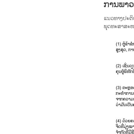
ການພາວ
ແນວທາງປະຕິບັ
ພຸດທະສາສະໜາທ
(1) ຜູ້ຂ້
ສູງສຸດ, 
(2) ເຊັ່ນດ
ຄຸນຜູ້ພິທ
(3) ຕະຫຼອດ
ກະທຳການທາງ
ຈາກຄວາມສັບສ
ວ່າມັນເປັນ
(4) ດ້ວຍຄ
ຈິດທີ່ມຸ່ງ
ຈຳກັດທີ່ມີຊ