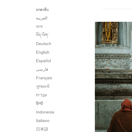
ພາສາອື່ນ
العربية
বাংলা
བོད་ཡིག་
Deutsch
English
Español
فارسی
Français
ગુજરાતી
हिन्दी
Indonesia
Italiano
日本語