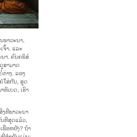
ບການພາວະນາ,
ເຈົ້າ. ແລະ
ນາ. ຄົນຄຣິສ໌
ນດູສາມາດ
່ຕ່າງ. ລອງ
ໍໃສ່ກັນ, ສູດ
າທິເບດ, ເຮົາ
ິ່ງທີ່ພາວະນາ
ທີ່ສຸດແລ້ວ,
ເພື່ອຫຍັງ? ຖ້າ