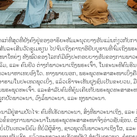
ົ່າແກ່ທີ່ສຸດທີ່ຍັງຄົງຢູ່ຂອງອາຣິຍະທັມມະນຸດບາງອັນແມ່ນກ່ຽວກັ
ສັນລະເສີນວັດຊູເມຣຽນ ໄປຈົນເຖິງຄາຖາອີຢິບບູຮານທີ່ຈົ່ມເຖິງພຣະ
ສາສະໜາໃຫຍ່ໆ ທັງໝົດຂອງໂລກກໍມີອົງປະກອບບາງອັນຂອງການພາວະ
ລິມ, ແລະ ຄົນຢິວ ຕ່າງກໍພາວະນາເຖິງພຣະເຈົ້າ, ໃນຂະນະທີຄົນຮິ
າວະນາຫາເທບອົງໃດ. ທາງພາຍນອກ, ພຣະພຸດທະສາສະໜາເບິ່ງຄືບໍ
າຮາມໃນປະເທດພຸດເບິ່ງ, ແລ້ວເຮົາຈະເຫັນຝູງຊົນເປັນຂະບວນ, ມືຍ
ປັ້ນພຣະພຸດທະເຈົ້າ. ແລະສຳລັບຄົນທີ່ຄຸ້ນເຄີຍກັບພຣະພຸດທະສາສະໜ
ນວ່າລູກປັດພາວະນາ, ວົງລໍ້ພາວະນາ, ແລະ ທຸງພາວະນາ.
າມີຢູ່ສາມປັດໄຈ: ຄົນທີ່ເຮັດພາວະນາ, ສິ່ງທີ່ພາວະນາເຖິງ, ແລະ ສ
 ຫົວຂໍ້ຂອງການພາວະນາໃນພຣະພຸດທະສາສະໜາຈິ່ງອ່າວຊັບຊ້ອນ. ຜົນ
່ເປັນເທວະນິຍົມ ທີ່ບໍ່ມີຜູ້ສ້າງ, ຊາວພຸດນັ້ນພາວະນາເຖິງໃຜ, ແລະ 