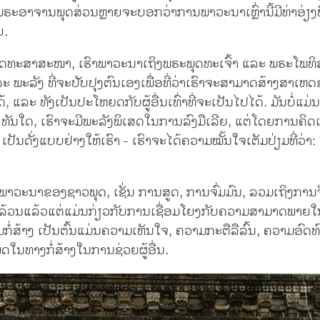
ຣະອາຈານພຸດສ່ວນຫຼາຍຈະບອກວ່າການພາວະນາເຫຼົ່ານີ້ມີທ່າອ່ຽງທ
ຍ.
ຸດທະສາສະໜາ, ເຮົາພາວະນາເຖິງພຣະພຸດທະເຈົ້າ ແລະ ພຣະໂພທິສັ
 ພະລັງ ທີ່ຈະປັບປຸງຕົນເອງເພື່ອທີ່ວ່າເຮົາຈະສາມາດສ້າງສາເ
, ແລະ ທັງເປັນປະໂຫຍດກັບຜູ້ອື່ນເທົ່າທີ່ຈະເປັນໄປໄດ້. ມັນບໍ່ແມ
 ທັນໃດ, ເຮົາຈະມີພະລັງພິເສດໃນການລົງມືເລີຍ, ແຕ່ໂດຍການຄິດເ
ປັນດັ່ງແບບຢ່າງໃຫ້ເຮົາ - ເຮົາຈະໄດ້ຄວາມໝັ້ນໃຈເຕັມປ່ຽມທີ່ວ່າ:
”
າວະນາຂອງຊາວພຸດ, ເຊັ່ນ ການສູດ, ການຈົ່ມມົນ, ລວມເຖິງກາ
 ລ້ວນແລ້ວແຕ່ແມ່ນກ່ຽວກັບການເຊື່ອມໂຍງກັບຄວາມສາມາດພາຍ
ກໍ່ສ້າງ ເປັນຕົ້ນແມ່ນຄວາມເຫັນໃຈ, ຄວາມກະຕືລືລົ້ນ, ຄວາມອົດທົ
ຶດໃນທາງກໍ່ສ້າງໃນການຊ່ວຍຜູ້ອື່ນ.