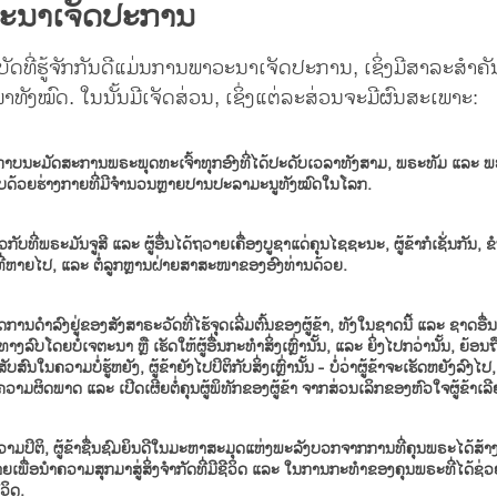
ະນາເຈັດປະການ
ດທີ່ຮູ້ຈັກກັນດີແມ່ນການພາວະນາເຈັດປະການ, ເຊິ່ງມີສາລະສຳຄ
ັງໝົດ. ໃນນັ້ນມີເຈັດສ່ວນ, ເຊິ່ງແຕ່ລະສ່ວນຈະມີຜົນສະເພາະ:
າຂໍກາບນະມັດສະການພຣະພຸດທະເຈົ້າທຸກອົງທີ່ໄດ້ປະດັບເວລາທັງສາມ, ພຣະທັມ ແລະ ພ
ກາບດ້ວຍຮ່າງກາຍທີ່ມີຈຳນວນຫຼາຍປານປະລາມະນູທັງໝົດໃນໂລກ.
ຽວກັບທີ່ພຣະມັນຈູສີ ແລະ ຜູ້ອື່ນໄດ້ຖວາຍເຄື່ອງບູຊາແດ່ຄຸນໄຊຊະນະ, ຜູ້ຂ້າກໍເຊັ່ນກັນ, 
ັກທີ່ຫາຍໄປ, ແລະ ຕໍ່ລູກຫຼານຝ່າຍສາສະໜາຂອງອົງທ່ານດ້ວຍ.
ການດຳລົງຢູ່ຂອງສັງສາຣະວັດທີ່ໄຮ້ຈຸດເລີ່ມຕົ້ນຂອງຜູ້ຂ້າ, ທັງໃນຊາດນີ້ ແລະ ຊາດອື່ນ, 
ລົບໂດຍບໍ່ເຈຕະນາ ຫຼື ເຮັດໃຫ້ຜູ້ອື່ນກະທຳສິ່ງເຫຼົ່ານັ້ນ, ແລະ ຍິ່ງໄປກວ່ານັ້ນ, ຍ້ອນຖື
ົນໃນຄວາມບໍ່ຮູ້ຫຍັງ, ຜູ້ຂ້າຍັງໄປປິຕິກັບສິ່ງເຫຼົ່ານັ້ນ - ບໍ່ວ່າຜູ້ຂ້າຈະເຮັດຫຍັງລົງໄປ, 
ຄວາມຜິດພາດ ແລະ ເປີດເຜີຍຕໍ່ຄຸນຜູ້ພິທັກຂອງຜູ້ຂ້າ ຈາກສ່ວນເລິກຂອງຫົວໃຈຜູ້ຂ້າເລ
ວາມປິຕິ, ຜູ້ຂ້າຊື່ນຊົມຍິນດີໃນມະຫາສະມຸດແຫ່ງພະລັງບວກຈາກການທີ່ຄຸນພຣະໄດ້ສ້
ໝາຍເພື່ອນຳຄວາມສຸກມາສູ່ສິ່ງຈຳກັດທີ່ມີຊີວິດ ແລະ ໃນການກະທຳຂອງຄຸນພຣະທີ່ໄດ້ຊ່ວຍເ
ີວິດ.