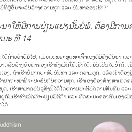
ໃຫ້ພອນກັບເຮົາ, ແລ້ວຈະພາວະນາເຮັດຫຍັງ? ສຳລັບຊາວພຸດ, ຄຳຖາມ
ບໍ່ທີ່ຜູ້ອື່ນຈະລົບລ້າງຄວາມທຸກ ແລະ ບັນຫາຂອງເຮົາ?”
າໃຫ້ມີການປ່ຽນແປງນັ້ນບໍ່ພໍ. ຕ້ອງມີການລົ
ມະ ທີ 14
າໄດ້ກ່າວວ່າບໍ່ມີໃຜ, ແມ່ນແຕ່ພຣະພຸດທະເຈົ້າເອງທີ່ມີທັງປັນຍາ ແ
າດລົບລ້າງບັນຫາຂອງເຮົາທັງໝົດໃຫ້ເຮົາໄດ້. ມັນເປັນໄປບໍ່ໄດ້. ເຮ
ເອງ. ຖ້າເຮົາບໍ່ຢາກປະສົບບັນຫາ ແລະ ຄວາມທຸກ, ແລ້ວເຮົາຕ້ອງຫ
ເຮົາປາຖະໜາທີ່ຈະປະສົບກັບຄວາມສຸກ, ເຮົາເອງຕ້ອງສ້າງສາເຫດ
ດ, ເຮົາສາມາດບັນລຸສິ່ງນີ້ໄດ້ໂດຍການປະຕິບັດຕາມສິນທັມ ແລະ
ຶ້ນຢູ່ກັບເຮົາທັງໝົດທີ່ຈະປ່ຽນພຶຕິກຳ ແລະ ທັດສະນະຂອງຕົນເອງເພື່
ກໄດ້.