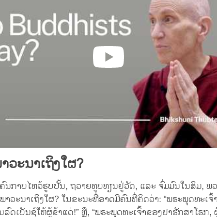
ພາວະນາເຖິງໃຜ?
ຜູ້ຄົນກາບໄຫວ້ຮູບປັ້ນ, ຖວາຍທູບທຽນຢູ່ວັດ, ແລະ ຈົ່ມມົນໃນສິມ, ພ
າວະນາເຖິງໃຜ? ໃນຂະນະທີ່ອາດມີຄົນທີ່ຄິດວ່າ: “ພຣະພຸດທະເຈົ້
ດເບັນຊ໌ໃຫ້ຜູ້ຂ້າແດ່!” ຫຼື, “ພຣະພຸດທະເຈົ້າຂອງຢາຮັກສາໂຣກ, ຜູ