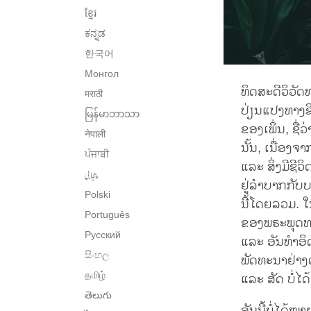
ខ្មែរ
ಕನ್ನಡ
한국어
Монгол
ທິດສະດີວິວັ
मराठी
ປ່ຽນແປງທາງຊ
မြန်မာဘာသာ
ຂອງເພິ່ນ, ຊື່ວ
नेपाली
ນັ້ນ, ເນື່ອງຈ
ਪੰਜਾਬੀ
ແລະ ສິ່ງມີຊີວ
پنجابی
ຢູ່ລຳບາກກັບ
Polski
ນີ້ໂດຍລວມ. ໃ
Português
ຂອງພຣະພຸດທະເ
Русский
ແລະ ອັນທຳອິດ
සිංහල
ພັດທະນາຢ່າງຕ
தமிழ்
ແລະ ສັດ ບໍ່ໄດ
తెలుగు