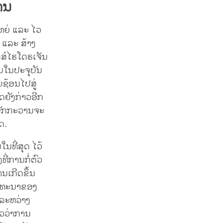
ານ
ຫຍ່ ແລະ ໄວ
າ ແລະ ສ້າງ
ແກສ໌ໄຮໂດຣເຈັນ
້ນໃນປະຈຸບັນ
ັບຊ້ອນໄປສູ່
າດຍັງກ່າວອີກ
 ຈັກກະວານຈະ
ໃດ.
ນທີ່ສຸດ ໄວ້
່ງທີ່ການກໍ່ຕົວ
ນເກີດຂຶ້ນ
ັດທະນາຂອງ
ງລະຫວ່າງ
າວວ່າການ