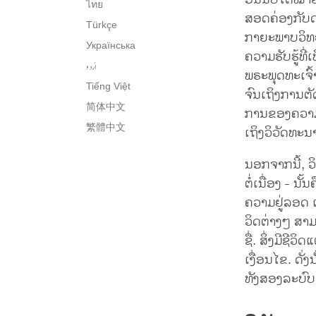
ອັນນີ້ບໍ່ໄດ
ไทย
ສອດຄ່ອງກັບດ
Türkçe
ກາຍະພາບວິທະຍ
Українська
ຄວາມຮັບຮູ້ທີ່ເພ
اُردو
ພຣະພຸດທະເຈົ້າ
Tiếng Việt
ຈົນເຖິງການຕັ
简体中文
ການຂອງຄວາມ
繁體中文
ເຖິງວິວັດທະນ
ນອກຈາກນີ້, 
ຕໍ່ເນື່ອງ - ນ
ຄວາມຢູ່ລອດ 
ວິດຕ່າງໆ ສາ
ຊື່. ສິ່ງມີຊ
ເງື່ອນໄຂ. ດັ
ທັງສອງລະບົບ