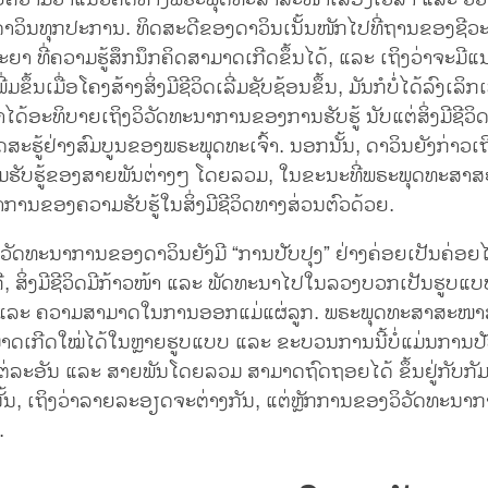
້ໝາຍຄວາມວ່າແນວຄິດທາງພຣະພຸດທະສາສະໜາເລື່ອງເວລາ ແລະ ວິ
າວິນທຸກປະການ. ທິດສະດີຂອງດາວິນເນັ້ນໜັກໄປທີ່ຖານຂອງຊີວ
າ ທີ່ຄວາມຮູ້ສຶກນຶກຄິດສາມາດເກີດຂຶ້ນໄດ້, ແລະ ເຖິງວ່າຈະມີ
ີ່ມຂຶ້ນເມື່ອໂຄງສ້າງສິ່ງມີຊີວິດເລີ່ມຊັບຊ້ອນຂຶ້ນ, ມັນກໍບໍ່ໄດ້ລົງເລິກເທົ
ໄດ້ອະທິບາຍເຖິງວິວັດທະນາການຂອງການຮັບຮູ້ ນັບແຕ່ສິ່ງມີຊີວິດທີ
ດສະຮູ້ຢ່າງສົມບູນຂອງພຣະພຸດທະເຈົ້າ. ນອກນັ້ນ, ດາວິນຍັງກ່າວເ
ຮັບຮູ້ຂອງສາຍພັນຕ່າງໆ ໂດຍລວມ, ໃນຂະນະທີ່ພຣະພຸດທະສາສ
າການຂອງຄວາມຮັບຮູ້ໃນສິ່ງມີຊີວິດທາງສ່ວນຕົວດ້ວຍ.
ວິວັດທະນາການຂອງດາວິນຍັງມີ “ການປັບປຸງ” ຢ່າງຄ່ອຍເປັນຄ່ອ
ັ້ນຄື, ສິ່ງມີຊີວິດມີກ້າວໜ້າ ແລະ ພັດທະນາໄປໃນລວງບວກເປັນຮູບແບບທ
ແລະ ຄວາມສາມາດໃນການອອກແມ່ແຜ່ລູກ. ພຣະພຸດທະສາສະໜາສອນ
ມາດເກີດໃໝ່ໄດ້ໃນຫຼາຍຮູບແບບ ແລະ ຂະບວນການນີ້ບໍ່ແມ່ນການປັ
ີວິດແຕ່ລະອັນ ແລະ ສາຍພັນໂດຍລວມ ສາມາດຖົດຖອຍໄດ້ ຂຶ້ນຢູ່ກັບກັ
່ງນັ້ນ, ເຖິງວ່າລາຍລະອຽດຈະຕ່າງກັນ, ແຕ່ຫຼັກການຂອງວິວັດທະນາ
.