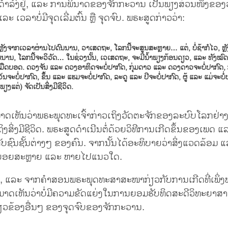
ານດຳລົງຢູ່, ແລະ ການພິນາດຂອງຈັກກະວານ ເປັນພຽງສ່ວນໜຶ່ງຂອ
ະ ເວລາບໍ່ມີຈຸດເລີ່ມຕົ້ນ ຫຼື ຈຸດຈົບ. ພຣະສູດກ່າວວ່າ:
ວ, ຫຼັງຈາກເວລາຜ່ານໄປດົນນານ, ວາເສດຖະ, ໂລກນີ້ຈະສູນສະຫຼາຍ… ແຕ່, ບໍ່ຊ້າກໍໄວ, ຫ
ນນານ, ໂລກນີ້ຈະວິວັດ… ໃນຊ່ວງນັ້ນ, ເວເສດຖະ, ຈະມີນ້ຳພຽງກ້ອນດຽວ, ແລະ ທັງໝົ
ມືດບອດ. ດວງຈັນ ແລະ ດວງອາທິດຈະບໍ່ປາກົດ, ກຸ່ມດາວ ແລະ ດວງດາວຈະບໍ່ປາກົດ,
ນຈະບໍ່ປາກົດ, ຂຶ້ນ ແລະ ແຮມຈະບໍ່ປາກົດ, ລະດູ ແລະ ປີຈະບໍ່ປາກົດ, ຜູ້ ແລະ ແມ່ຈະບໍ່ປ
ພຽງແຕ່) ຈັດເປັນສິ່ງມີຊີວິດ.
າມາດເຫັນວ່າພຣະພຸດທະເຈົ້າກ່າວເຖິງວັດຕະຈັກຂອງລະບົບໂລກຢ່າ
ງສິ່ງມີຊີວິດ. ພຣະສູດດຳເນີນຕໍ່ດ້ວຍວິທີການເກີດຂຶ້ນຂອງເພດ ແລະ 
ັບຊົນຊັ້ນຕ່າງໆ ຂອງຄົນ. ຈາກນັ້ນໄດ້ອະທິບາຍວ່າສິ່ງແວດລ້ອມ ແລະ
ນຍ່ອຍສະຫຼາຍ ແລະ ຫາຍໄປແນວໃດ.
້, ແລະ ຈາກຄຳສອນພຣະພຸດທະສາສະໜາກ່ຽວກັບການເກີດທີ່ເພິ່
ົາສາມາດເຫັນວ່າບໍ່ມີຄວາມຂັດແຍ່ງໃນການຍອມຮັບທິດສະດີວິທະຍາ
ີ່ກ່ຽວຂ້ອງອື່ນໆ ຂອງຈຸດຈົບຂອງຈັກກະວານ.