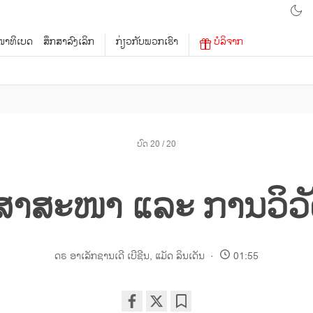
າທິເບດ
ສຶກສາລົງເລິກ
ກ່ຽວກັບພວກເຮົາ
ບໍລິຈາກ
ບົດ 20 / 20
ສາສະໜາ ແລະ ການວິວ
ດຣ ອາເລັກຊານເດີ ເບີຊີນ
,
ແມັດ ລິນເດັນ
01:55