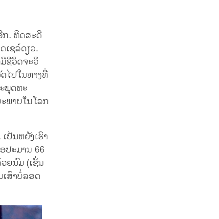
ີກ. ທິດສະດີ
ວິດເຊລ໌ດຽວ.
ມີຊີວິດຈະວິ
ວັດໄປໃນທາງທີ່
ພຣະພຸດທະ
າຍະພາບໃນໂລກ
 ເປັນຫຍັງເຮົາ
ມື່ອປະມານ 66
ວຍນົມ (ເຊັ່ນ
ນເສົາບໍ່ລອດ