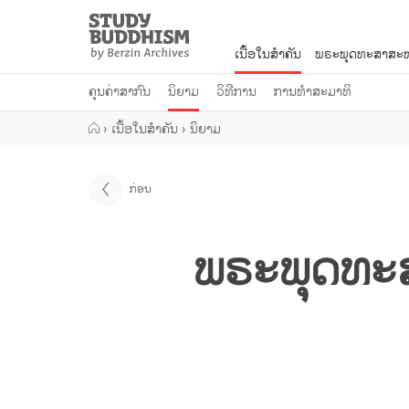
Close
Study
Buddhism
ເນື້ອໃນສຳຄັນ
ພຣະພຸດທະສາສະໜ
Home
ຄຸນຄ່າສາກົນ
ນິຍາມ
ວິທີການ
ການທຳສະມາທິ
›
ເນື້ອໃນສຳຄັນ
›
ນິຍາມ
ກ່ອນ
ພຣະພຸດທະ