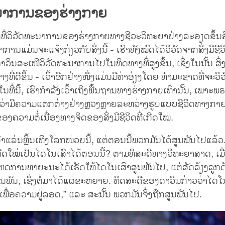
ນາການຂອງຮ່າງກາຍ
ິ່ງທີ່ວິວັດທະນາການຂອງຮ່າງກາຍທາງຊີວະວິທະຍາຢ່າງລະອຽດຂຶ້ນອ
ານແມ່ນຈະແຈ້ງກ່ຽວກັບສິ່ງນີ້ - ເຮົາທັງໝົດໄດ້ວິວັດຈາກສິ່ງມີຊີ
ິນສະເໜີວິວັດທະນາການໄປໃນທິດທາງທີ່ສູງຂຶ້ນ, ເຊິ່ງໃນນັ້ນ ສິ່ງ
ທີ່ດີຂຶ້ນ - ເວົ້າອີກຢ່າງໜຶ່ງແມ່ນມີທ່າອ່ຽງໂດຍ ທຳມະຊາດທີ່ຈະວິ
ນ. ໃນທີ່ນີ້, ເຮົາກຳລັງເວົ້າເຖິງພື້ນຖານທາງຮ່າງກາຍເທົ່ານັ້ນ, ເພາະ
່າມີຄວາມແຕກຕ່າງຢ່າງຫຼວງຫຼາຍລະຫວ່າງຮູບແບບຊີວິດທາງກ
ອງຄວາມຕໍ່ເນື່ອງທາງຈິດຂອງສິ່ງມີຊີວິດທີ່ເກີດໃໝ່.
ົາແລ່ນຫຼິ້ນເທິງໂລກໜ່ວຍນີ້, ແຕ່ຕອນນີ້ພວກມັນໄດ້ສູນພັນໄປແລ້ວ.
ເກີດໃໝ່ເປັນໄດໂນເສົາໄດ້ຕອນນີ້? ຕາມທິສະດີທາງວິທະຍາສາດ, ເ
ເຫດການຫາຍະນະໄດ້ເຮັດໃຫ້ໄດໂນເສົາສູນພັນໄປ, ແຕ່ສັດລ້ຽງລູກດ້
້ສູນພັນ, ເຊິ່ງຕໍ່ມາໄດ້ແຜ່ຂະຫຍາຍ. ທິດສະດີຂອງດາວິນກ່າວວ່າໄດໂ
“ເພື່ອຄວາມຢູ່ລອດ,” ແລະ ສະນັ້ນ ພວກມັນຈິ່ງຖືກສູນພັນໄປ.