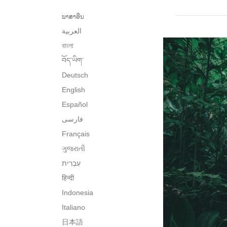
ພາສາອື່ນ
العربية
বাংলা
བོད་ཡིག་
Deutsch
English
Español
فارسی
Français
ગુજરાતી
हिन्दी
Indonesia
Italiano
日本語