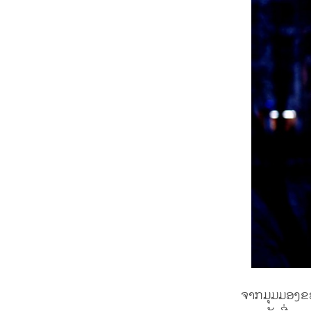
ຈາກມຸມມອງຂອ