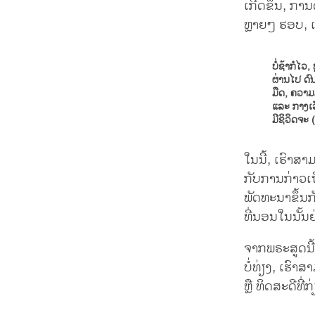
ເກີດຂຶ້ນ, ກ
ຫຼາຍໆ ຮອບ, ແລ
ບໍ່ຊ້າກໍໄ
ຜ່ານໄປ ດົ
ມືດ, ຄວາມ
ແລະ ກາງເວັ
ມີຊິວິດຈະ (
ໃນນີ້, ເຮົາສ
ກັບການກ່າວເຖິ
ພັດທະນາຂຶ້ນກ
ທີ່ນອນໃນນັ້
ຈາກພຣະສູດນີ
ບໍ່ທ່ຽງ, ເຮ
ຫຼື ທິດສະດີທ