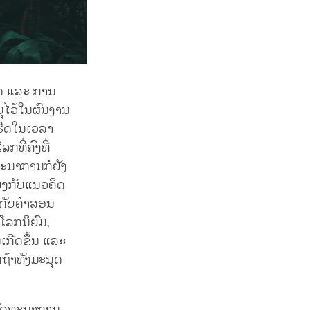
ດ ແລະ ການ
ຸໄວ້ໃນຜົນງານ
ອກຮີດໃນເວລາ
ກທີ່ຄົງທີ່
ັດທະນາການກໍຍັງ
່ງກັບແນວຄິດ
ີງກັບຄຳສອນ
ໂລກນິຍົມ,
ເກີດຂຶ້ນ ແລະ
ຖ້າທັງມະນຸດ