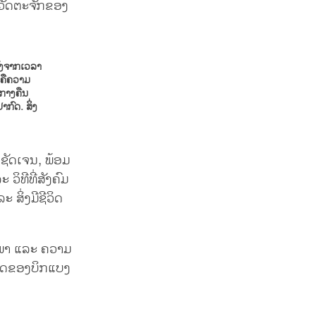
ງວັດຕະຈັກຂອງ
ຼັງຈາກເວລາ
ດຄືຄວາມ
 ກາງຄືນ
າກົດ. ສິ່ງ
ງຊັດເຈນ, ພ້ອມ
ວິທີທີ່ສັງຄົມ
 ສິ່ງມີຊີວິດ
ງພາ ແລະ ຄວາມ
ສາດຂອງບິກແບງ