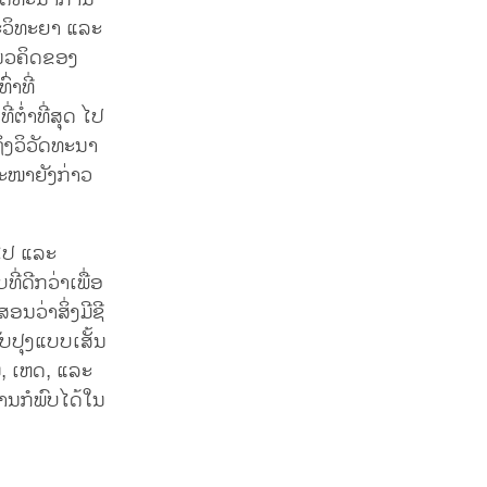
ວັດທະນາການ
ະວິທະຍາ ແລະ
ແນວຄິດຂອງ
່າທີ່
່ຕ່ຳທີ່ສຸດ ໄປ
ຖິງວິວັດທະນາ
ະໜາຍັງກ່າວ
ຍໄປ ແລະ
ີ່ດີກວ່າເພື່ອ
ວ່າສິ່ງມີຊີ
ບປຸງແບບເສັ້ນ
ມ, ເຫດ, ແລະ
ການກໍພົບໄດ້ໃນ