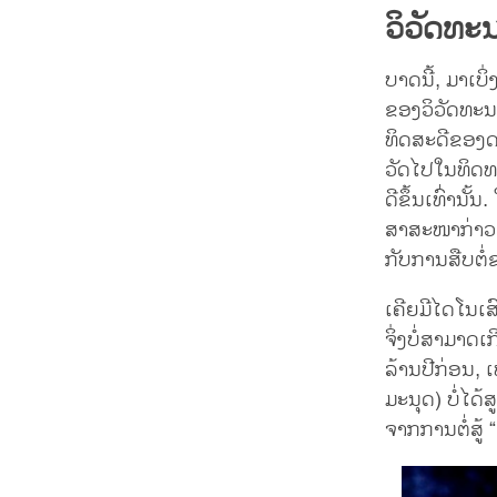
ວິວັດທະ
ບາດນີ້, ມາເບ
ຂອງວິວັດທະນາກ
ທິດສະດີຂອງດາວ
ວັດໄປໃນທິດທາງ
ດີຂຶ້ນເທົ່ານັ້
ສາສະໜາກ່າວວ
ກັບການສືບຕໍ່ຂ
ເຄີຍມີໄດໂນເສ
ຈິ່ງບໍ່ສາມາດ
ລ້ານປີກ່ອນ, 
ມະນຸດ) ບໍ່ໄດ
ຈາກການຕໍ່ສູ້ 