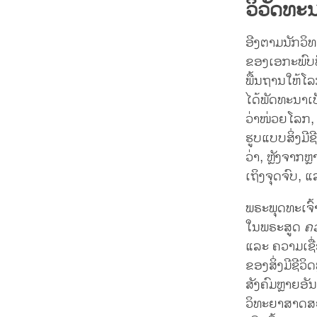
ວິວັດທະ
ອີງຕາມນັກວິ
ຂອງເອກະພົບທີ່
ພື້ນຖານໃຫ້ໂລ
ໄດ້ພັດທະນາເປ
ວ່າໜ່ວຍໂລກ, ໄດ
ຮູບແບບສິ່ງມີຊ
ວ່າ, ຫຼັງຈາກ
ເຖິງຈຸດຈົບ, 
ພຣະພຸດທະເຈົ
ໃນພຣະສູດ
ຄວ
ແລະ ຄວາມເຊື
ຂອງສິ່ງມີຊີ
ສັງຄົມຫຼາຍອັ
ວິທະຍາສາດສະ