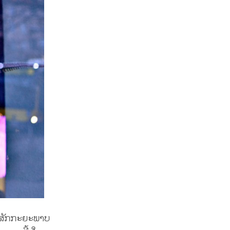
 ສັກກະຍະພາບ