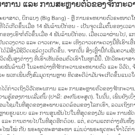
ນາການ ແລະ ການສະຫຼາຍຕົວຂອງຈັກກະວ
ທະຍາສາດ, ບິກແບງ (Big Bang) - ຫຼື ການຂະຫຍາຍຕົວຂະໜາດໃ
ໄດ້ເກີດຂຶ້ນເມື່ອ 14 ພັນລ້ານປີກ່ອນ - ເປັນຈຸດເລີ່ມຕົ້ນຂອງເວລ
ກຂອງເຮົາກໍ່ຕົວຂຶ້ນເມື່ອ 4 ພັນລ້ານປີກ່ອນ. ເມື່ອເວລາຜ່ານໄປ, 
ັນດວງດາວ ແລະ ດາວເຄາະ, ແລະ ເທິງດາວເຄາະດວງນີ້ທີ່ເຮົາເອີ
້ມີສິ່ງມີຊີວິດເຊລ໌ດຽວເກີດຂຶ້ນ. ຈາກນັ້ນ ສິ່ງເຫຼົ່ານີ້ກໍເພີ່ມຄວາມຊ
ີວິດຊັ້ນສູງຕ່າງໆ ທີ່ເຮົາເຫັນອ້ອມຕົວເຮົາໃນທຸກມື້ນີ້. ນັກວິທະຍາສ
ຫຼາຍພັນລ້ານປີ ໃນລະຫວ່າງທີ່ຈັກກະວານຂະຫຍາຍຕົວ ແລະ ວິວັດ,
ແລະ ພວກເພິ່ນຕັ້ງສົມມຸດຖານຫຼາຍ ທິດສະດີວ່າມັນຈະເກີດຂຶ້ນແນວ
້າໄດ້ກ່າວເຖິງວິວັດທະນການ ແລະ ການສະຫຼາຍຕົວຂອງຈັກກະວານໃ
າມຮູ້ຂອງການເລີ່ມຕົ້ນ
(ປາລີ:
ອະກັນຍະສູດ
). ໃນນັ້ນ, ເພິ່ນຍັງເບິ
່ອມໂຊມໃນທີ່ສຸດຂອງສະພາບແວດລ້ອມຂອງໂລກເຮົາ, ລວມເຖິງກາ
ວິດຫຼາຍຮູບແບບ ແລະ ການສູນພັນໄປໃນທີ່ສຸດຂອງມັນ ແລະ ການພ
ນ ແລະ ການຕາຍໄປໃນທີ່ສຸດອີກດ້ວຍ. ແຕ່, ຄວາມແຕກຕ່າງອັນໜຶ່
ໄໝໃໝ່ ກັບ ພຣະພຸດທະສາສະໜາ ແມ່ນວ່າພຣະພຸດທະເຈົ້າໄດ້ກ່