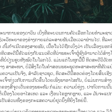
ດທະນາການຂອງດາວິນ ເບິ່ງທີ່ຂະບວນການຄັດເລືອກໂດຍທຳມະຊາ
ີວະວິທະຍາຂອງຮ່າງກາຍແຕ່ລະສາຍພັນເມື່ອເວລາຜ່ານໄປ. ທີ່ລະບ
່າ
ຕົ້ນກຳເນີດຂອງສາຍພັນ
, ເນື້ອໃນໄດ້ຖືກເບິ່ງວ່າ ເປັນເລື່ອງນ
າກທິດສະດີນີ້ຂັດແຍ່ງກັບແນວຄິດທີ່ວ່າພຣະເຈົ້າຜູ້ຊົງອຳນາດໄດ້ສ້າງໂລ
ິດທີ່ບໍ່ປ່ຽນຮູບທັງໝົດໃນໂລກໄວ້. ແມ່ນແຕ່ໃນທຸກມື້ນີ້ ທິດສະດີວິວ
ບາງ ສາສະໜາ, ບໍ່ມີສິ່ງໃດໃນຄຳສອນພຣະພຸດທະສາສະໜາທີ່ຂັດແຍ
ນຄວາມເປັນຈິງ, ສຳລັບຊາວພຸດ, ທິດສະດີນີ້ສອດຄ່ອງໂດຍສິ້ນເຊ
ຈົ້າກ່ຽວກັບການເກີດຂຶ້ນໂດຍເພິ່ງພາອາໄສກັນ, ບໍ່ແມ່ນການສ້າງ
ຂອງສີ່ຈຸດເດັ່ນຂອງພຣະທັມ ກໍແມ່ນ: ຄວາມບໍ່ທ່ຽງ. ປາກົດການນັ້ນ
ໍ່ເນື່ອງໂດຍອາໄສເຫດ ແລະ ເງື່ອນໄຂຫຼາກຫຼາຍ, ແລະ ມັນຈະແປກ
້ເປັນສ່ວນໜຶ່ງຂອງກະແສຄວາມບໍ່ຢຸດນິ້ງທີ່ຍິ່ງໃຫຍ່ນີ້.