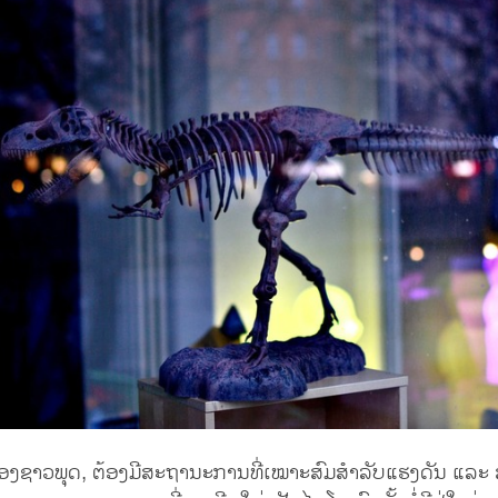
ງຊາວພຸດ, ຕ້ອງມີສະຖານະການທີ່ເໝາະສົມສຳລັບແຮງດັນ ແລະ