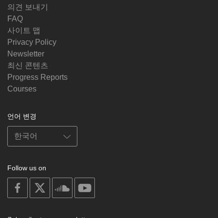
의견 보내기
FAQ
사이트 맵
Privacy Policy
Newsletter
최신 콘텐츠
Progress Reports
Courses
언어 변경
Follow us on
on
on
on
on
facebook
X
soundcloud
youtube