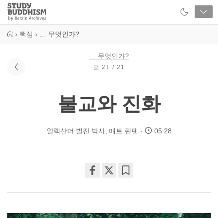
Close
Study
Buddhism
Home
›
핵심
›
… 무엇인가?
… 무엇인가?
글 21 / 21
불교와 진화
알렉산더 벌진 박사
,
매트 린덴
05:28
Share
Bookmark
on
facebook