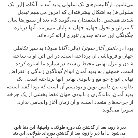
می‌نامیم، ارگانیسم‌های تک سلولی پدید آمدند. آنگاه، [این تک
سلولی‌ها] به اشکال پیشرفته‌ای که امروز می‌بینیم تبدیل
شدند. همچنین، دانشمندان می‌گویند که، بعد از بیلیون‌ها سال
گسترش و تحول جهان، جهان به پایان می‌رسد، آنها درباره
چگونگی این حادثه چندین تئوری ارائه کرده‌اند.
بودا در
دانش آغاز سوترا
(پالی:
آگانا سوتا
) به سیر تکاملی
جهان و فروپاشی آن پرداخته است. در این اثر، او به ساخته
شدن و تنزل نهایی محیط زیست در سیاره ما اشاره کرده
است، همچنین به پدید آمدن انواع گوناگون زندگی و انقراض
نهایی انواع جوامع و نابودی نهایی آنها پرداخته است. یک
تفاوت بین دانش نوین و بودیسم آن است که بودا گفته است،
پدید آمدن، ماندگاری و نابودی جهان فقط بخشی از یک چرخه
از چرخه‌های متعدد است، و آن زمان آغاز وانجامی ندارد.
سوترا می‌گوید:
دیر یا زود، بعد از گذشتن یک دوره طولانی،
واسِتها، این دنیا نابود
می‌شود ... اما دیر یا زود، بعد از گذشتن دوره‌ای طولانی، این دنیا