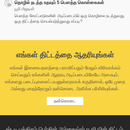
தொழில் நடத்த உதவும் 5 பௌத்த கொள்கைகள்
யூரி மிலுடின்
பெளத்த கோட்பாடுகளின் அடிப்படையில் ஒரு தொழிலை நடத்துவது,
ஒரு திட்டத்தை செயல்படுத்துவது எப்படி?
எங்கள் திட்டத்தை ஆதரியுங்கள்
எங்கள் இணையதளத்தை பராமரிப்பதும் மேலும் விரிவாக்கம்
செய்வதும் உங்களின் ஆதரவு அடிப்படையிலேயே அமையும்.
எங்களது படைப்புகளைப் பயனுள்ளதாகக் கருதினால், ஒரே முறை
அல்லது மாதந்தோறும் நன்கொடை அளிக்க பரிசீலியுங்கள்.
நன்கொடை
ஸ்டடி புத்திசம் பெர்சின் ஆர்கைவ்ஸ் ஈ.வி.யின் திட்டம்,