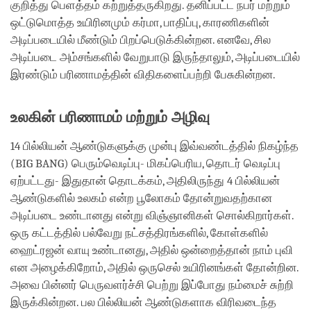
குறித்து பெளத்தம் கற்றுத்தருகிறது. தனிப்பட்ட நபர் மற்றும்
ஒட்டுமொத்த உயிரினமும் கர்மா, பாதிப்பு, காரணிகளின்
அடிப்படையில் மீண்டும் பிறப்பெடுக்கின்றன. எனவே, சில
அடிப்படை அம்சங்களில் வேறுபாடு இருந்தாலும், அடிப்படையில்
இரண்டும் பரிணாமத்தின் விதிகளைப்பற்றி பேசுகின்றன.
உலகின் பரிணாமம் மற்றும் அழிவு
14 பில்லியன் ஆண்டுகளுக்கு முன்பு இவ்வண்டத்தில் நிகழ்ந்த
(BIG BANG) பெரும்வெடிப்பு- மிகப்பெரிய, தொடர் வெடிப்பு
ஏற்பட்டது- இதுதான் தொடக்கம், அதிலிருந்து 4 பில்லியன்
ஆண்டுகளில் உலகம் என்ற பூலோகம் தோன்றுவதற்கான
அடிப்படை உண்டானது என்று விஞ்ஞானிகள் சொல்கிறார்கள்.
ஒரு கட்டத்தில் பல்வேறு நட்சத்திரங்களில், கோள்களில்
ஹைட்ரஜன் வாயு உண்டானது, அதில் ஒன்றைத்தான் நாம் புவி
என அழைக்கிறோம், அதில் ஒருசெல் உயிரினங்கள் தோன்றின.
அவை பின்னர் பெருவளர்ச்சி பெற்று இப்போது நம்மைச் சுற்றி
இருக்கின்றன. பல பில்லியன் ஆண்டுகளாக விரிவடைந்த