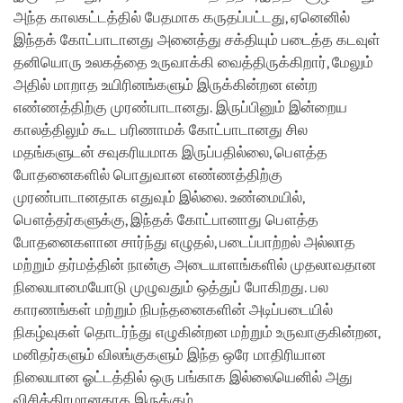
அந்த காலகட்டத்தில் பேதமாக கருதப்பட்டது, ஏனெனில்
இந்தக் கோட்பாடானது அனைத்து சக்தியும் படைத்த கடவுள்
தனியொரு உலகத்தை உருவாக்கி வைத்திருக்கிறார், மேலும்
அதில் மாறாத உயிரினங்களும் இருக்கின்றன என்ற
எண்ணத்திற்கு முரண்பாடானது. இருப்பினும் இன்றைய
காலத்திலும் கூட பரிணாமக் கோட்பாடானது சில
மதங்களுடன் சவுகரியமாக இருப்பதில்லை, பௌத்த
போதனைகளில் பொதுவான எண்ணத்திற்கு
முரண்பாடானதாக எதுவும் இல்லை. உண்மையில்,
பௌத்தர்களுக்கு, இந்தக் கோட்பானாது பௌத்த
போதனைகளான சார்ந்து எழுதல், படைப்பாற்றல் அல்லாத
மற்றும் தர்மத்தின் நான்கு அடையாளங்களில் முதலாவதான
நிலையாமையோடு முழுவதும் ஒத்துப் போகிறது. பல
காரணங்கள் மற்றும் நிபந்தனைகளின் அடிப்படையில்
நிகழ்வுகள் தொடர்ந்து எழுகின்றன மற்றும் உருவாகுகின்றன,
மனிதர்களும் விலங்குகளும் இந்த ஒரே மாதிரியான
நிலையான ஓட்டத்தில் ஒரு பங்காக இல்லையெனில் அது
விசித்திரமானதாக இருக்கும்.