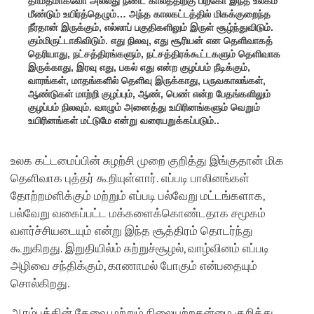
தாமதமாகவோ அல்லது நீண்ட காலத்திற்கு பிறகோ இந்த உலகம்
மீண்டும் உயிர்த்தெழும்… அந்த காலகட்டத்தில் மிகக்குறைந்த
நீர்தான் இருக்கும், எல்லாப் பகுதிகளிலும் இருள் சூழ்ந்துவிடும்.
கும்மிருட்டாகிவிடும். எது நிலவு, எது சூரியன் என தெளிவாகத்
தெரியாது, நட்சத்திரங்களும், நட்சத்திரக்கூட்டகளும் தெளிவாக
இருக்காது, இரவு எது, பகல் எது என்ற குழப்பம் நீடிக்கும்,
வாரங்கள், மாதங்களில் தெளிவு இருக்காது, பருவகாலங்கள்,
ஆண்டுகள் மாற்றி குழப்பும், ஆண், பெண் என்ற பேதங்களிலும்
குழப்பம் நிலவும். வாழும் அனைத்து உயிரினங்களும் வெறும்
உயிரினங்கள் மட்டுமே என்று வரையறுக்கப்படும்..
உலக கட்டமைப்பின் சுழற்சி முறை குறித்து இங்குதான் மிக
தெளிவாக புத்தர் கூறியுள்ளார். எப்படி பாலினங்கள்
தோற்றமளிக்கும் மற்றும் எப்படி பல்வேறு மட்டங்களாக,
பல்வேறு வகைப்பட்ட மக்களைக்கொண்டதாக சமூகம்
வளர்ச்சியடையும் என்று இந்த சூத்திரம் தொடர்ந்து
கூறுகிறது. இறுதியில்ம் சுற்றுச்சூழல், வாழ்வினம் எப்படி
அழிவை சந்திக்கும், காணாமல் போகும் என்பதையும்
சொல்கிறது.
ஆரம்பத்தின் தேவை மற்றும் நிலையற்றதன்மை குறித்து