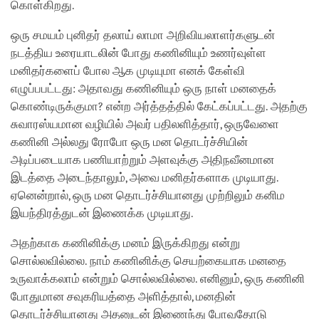
கொள்கிறது.
ஒரு சமயம் புனிதர் தலாய் லாமா அறிவியலாளர்களுடன்
நடத்திய உரையாடலின் போது கணினியும் உணர்வுள்ள
மனிதர்களைப் போல ஆக முடியுமா எனக் கேள்வி
எழுப்பபட்டது: அதாவது கணினியும் ஒரு நாள் மனதைக்
கொண்டிருக்குமா? என்ற அர்த்தத்தில் கேட்கப்பட்டது. அதற்கு
சுவாரஸ்யமான வழியில் அவர் பதிலளித்தார், ஒருவேளை
கணினி அல்லது ரோபோ ஒரு மன தொடர்ச்சியின்
அடிப்படையாக பணியாற்றும் அளவுக்கு அதிநவீனமான
இடத்தை அடைந்தாலும், அவை மனிதர்களாக முடியாது.
ஏனென்றால், ஒரு மன தொடர்ச்சியானது முற்றிலும் கனிம
இயந்திரத்துடன் இணைக்க முடியாது.
அதற்காக கணினிக்கு மனம் இருக்கிறது என்று
சொல்லவில்லை. நாம் கணினிக்கு செயற்கையாக மனதை
உருவாக்கலாம் என்றும் சொல்லவில்லை. எனினும், ஒரு கணினி
போதுமான சவுகரியத்தை அளித்தால், மனதின்
தொடர்ச்சியானது அதனுடன் இணைந்து போவதோடு