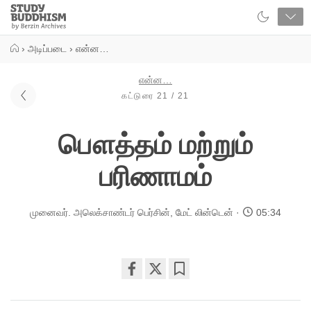
Close
Study
Buddhism
Home
›
அடிப்படை
›
என்ன…
என்ன…
கட்டுரை 21 / 21
பௌத்தம் மற்றும்
பரிணாமம்
முனைவர். அலெக்சாண்டர் பெர்சின்
,
மேட் லின்டென்
05:34
Share
Bookmark
on