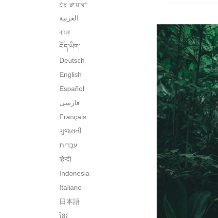
ਹੋਰ ਭਾਸ਼ਾਵਾਂ
العربية
বাংলা
བོད་ཡིག་
Deutsch
English
Español
فارسی
Français
ગુજરાતી
हिन्दी
Indonesia
Italiano
日本語
ខ្មែរ