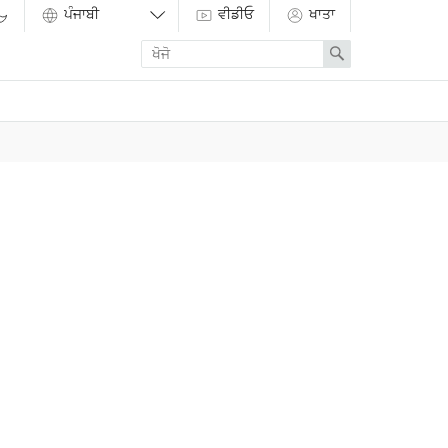
ਵੀਡੀਓ
ਖਾਤਾ
Enter
Search
search
term