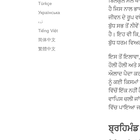
ਬਿਲਕੁਲ ਮੇਲ ਖ
Türkçe
ਹੈ ਜਿਸ ਨਾਲ ਭਾਵ
Українська
ਜੀਵਨ ਦੇ ਰੂਪ ਵਧ
اُردو
ਬੁੱਧ ਸਭ ਤੋਂ ਨੀ
Tiếng Việt
ਹੈ। ਇਹ ਵੀ ਕਿ, 
简体中文
ਬੁੱਧ ਧਰਮ ਵਿਅਕ
繁體中文
ਇਸ ਤੋਂ ਇਲਾਵਾ,
ਹੌਲੀ ਹੌਲੀ ਅਤੇ 
ਔਲਾਦ ਪੈਦਾ ਕਰ
ਨੂੰ ਕਈ ਕਿਸਮਾਂ
ਵਿੱਚੋਂ ਇੱਕ ਨਹ
ਵਾਪਿਸ ਚਲੀ ਜਾਂਦ
ਵਿੱਚ ਪਾਇਆ ਜਾ
ਬ੍ਰਹਿਮੰ