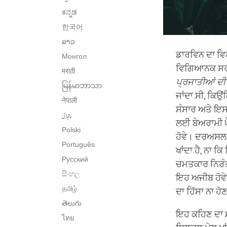
ಕನ್ನಡ
한국어
ລາວ
ਡਾਰਵਿਨ ਦਾ ਵਿਕ
Монгол
ਵਿਗਿਆਨਕ ਸਰੀਰ
मराठी
ਪ੍ਰਜਾਤੀਆਂ ਦੀ 
မြန်မာဘာသာ
ਜਾਂਦਾ ਸੀ, ਕਿ
नेपाली
ਸੰਸਾਰ ਅਤੇ ਇਸ 
پنجابی
ਲਈ ਬੇਅਰਾਮੀ ਪੈ
Polski
ਹੋਵੇ। ਦਰਅਸਲ, 
Português
ਖਾਂਦਾ ਹੈ, ਨਾ ਕ
Русский
ਚਮਤਕਾਰ ਨਿਰੰਤਰ
සිංහල
ਇਹ ਅਜੀਬ ਹੋਵੇਗ
தமிழ்
ਦਾ ਹਿੱਸਾ ਨਾ ਹ
తెలుగు
ਇਹ ਕਹਿਣ ਦਾ ਮ
ไทย