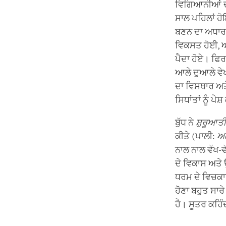
ਵਿਗਿਆਨੀਆਂ ਦੇ 
ਸਾਲ ਪਹਿਲਾਂ ਹੋ
ਬਣਨ ਦਾ ਅਧਾਰ 
ਵਿਕਸਤ ਹੋਈ, ਅਤੇ
ਪੈਦਾ ਹੋਏ। ਫਿਰ
ਆਲੇ ਦੁਆਲੇ ਵੇਖ
ਦਾ ਵਿਸਥਾਰ ਅਤੇ
ਸਿਧਾਂਤਾਂ ਨੂੰ ਪ
ਬੁੱਧ ਨੇ
ਸ਼ੁਰੂਆਤ
ਕੀਤੇ (ਪਾਲੀ:
ਅਗ
ਨਾਲ ਨਾਲ ਵੱਖ-ਵੱ
ਦੇ ਵਿਕਾਸ ਅਤੇ 
ਧਰਮ ਦੇ ਵਿਚਕਾਰ
ਹੋਣਾ ਬਹੁਤ ਸਾਰੇ
ਹੈ। ਸੂਤਰ ਕਹਿੰਦ