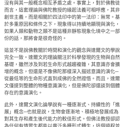
沒有與其一般概念相互矛盾之處。事實上，對於佛教徒
而言，這套理論與佛陀教授的緣起法義可相呼應，其非
創世主義，而是相關於四法印中的第一法印：無常。基
於多重原因和條件之下，現象得以持續地顯現與演化，
如果人類和動物之類不是這種非靜態現象化境中之一部
份的話，那將會是很奇怪的。
這並不是說佛教關於時間和演化的觀念與達爾文的學說
完全一致。達爾文的理論關注於科學發現的生物與自然
基礎，雖然涉及到若生命形式越趨複雜，其意識亦會擴
增的概念，但還是不像佛陀那樣深入描述意識的演化─
從最低等的生命形式直到成佛的全然證悟。而且，達爾
文僅提到整體的物種意識演化，但是佛陀卻還談到個體
存在的意識演化。
此外，達爾文演化論學說有一種逐漸式、持續性的「進
展」概念─也就是說，生物會逐漸地、積極地發展成為
對其生存和產生後代能力的較佳形式。但佛法教授卻認
為任何有情眾生都能以廣泛多種形式轉生，這個過程並