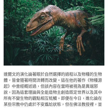
達爾文的演化論著眼於自然選擇的過程以及物種的生物
體，皆會隨著時間流轉而改變。這在他的著作《物種源
起》中曾經概述過，但該內容在當時被視為是異端邪
說，因為這套理論與全能造物主創造既定世界以及其中
所有不變生物的觀點相互牴觸。即便在今日，進化論在
某些宗教中仍處於不安尷尬狀態，但在佛法教授裡，並