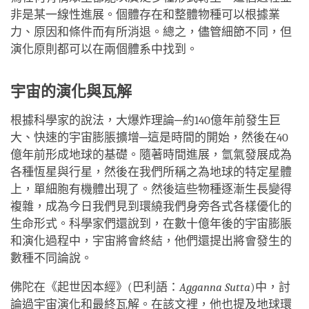
非是某一線性進展。個體存在和整體物種可以根據業
力、原因和條件而有所消退。總之，儘管細節不同，但
演化原則都可以在兩個體系中找到。
宇宙的演化與瓦解
根據科學家的說法，大爆炸理論─約140億年前發生巨
大、快速的宇宙膨脹擴增─這是時間的開始，然後在40
億年前形成地球的基礎。隨著時間進展，氫氣發展成為
各種恆星與行星，然後在我們所稱之為地球的特定星體
上，單細胞有機體出現了。然後這些物種逐漸生長變得
複雜，成為今日我們見到環繞我們身旁各式各樣優化的
生命形式。科學家們還說到，在數十億年後的宇宙膨脹
和演化過程中，宇宙將會終結，他們還提出將會發生的
數種不同論說。
佛陀在《起世因本經》(巴利語：
Agganna Sutta
)中，討
論過宇宙演化和最終瓦解。在該文裡，他也提及地球環