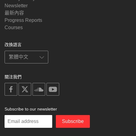
Newsletter
最新內容
Progress Reports
Courses
改換語言
關注我們
on
on
on
on
facebook
X
soundcloud
youtube
Subscribe to our newsletter
Enter
Subscribe
your
email