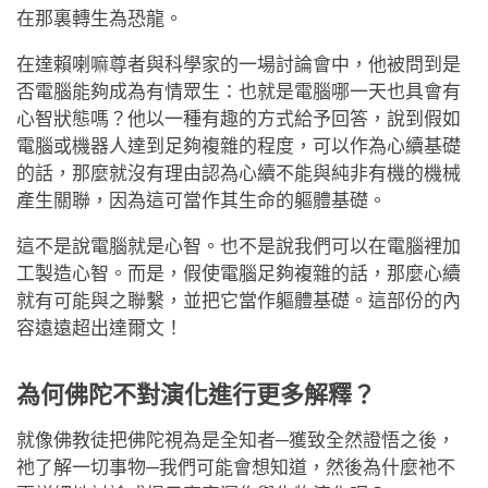
在那裏轉生為恐龍。
在達賴喇嘛尊者與科學家的一場討論會中，他被問到是
否電腦能夠成為有情眾生：也就是電腦哪一天也具會有
心智狀態嗎？他以一種有趣的方式給予回答，說到假如
電腦或機器人達到足夠複雜的程度，可以作為心續基礎
的話，那麼就沒有理由認為心續不能與純非有機的機械
產生關聯，因為這可當作其生命的軀體基礎。
這不是說電腦就是心智。也不是說我們可以在電腦裡加
工製造心智。而是，假使電腦足夠複雜的話，那麼心續
就有可能與之聯繫，並把它當作軀體基礎。這部份的內
容遠遠超出達爾文！
為何佛陀不對演化進行更多解釋？
就像佛教徒把佛陀視為是全知者─獲致全然證悟之後，
祂了解一切事物─我們可能會想知道，然後為什麼祂不