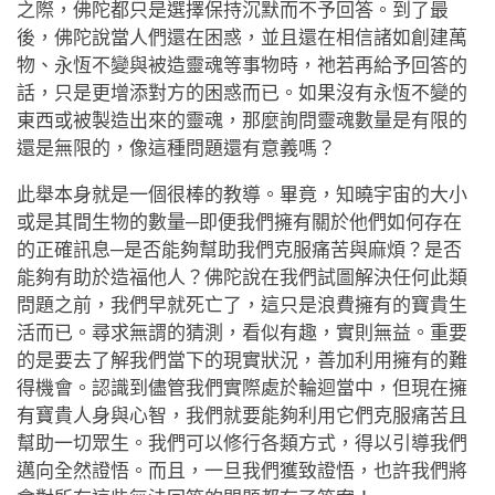
之際，佛陀都只是選擇保持沉默而不予回答。到了最
後，佛陀說當人們還在困惑，並且還在相信諸如創建萬
物、永恆不變與被造靈魂等事物時，祂若再給予回答的
話，只是更增添對方的困惑而已。如果沒有永恆不變的
東西或被製造出來的靈魂，那麼詢問靈魂數量是有限的
還是無限的，像這種問題還有意義嗎？
此舉本身就是一個很棒的教導。畢竟，知曉宇宙的大小
或是其間生物的數量─即便我們擁有關於他們如何存在
的正確訊息─是否能夠幫助我們克服痛苦與麻煩？是否
能夠有助於造福他人？佛陀說在我們試圖解決任何此類
問題之前，我們早就死亡了，這只是浪費擁有的寶貴生
活而已。尋求無謂的猜測，看似有趣，實則無益。重要
的是要去了解我們當下的現實狀況，善加利用擁有的難
得機會。認識到儘管我們實際處於輪迴當中，但現在擁
有寶貴人身與心智，我們就要能夠利用它們克服痛苦且
幫助一切眾生。我們可以修行各類方式，得以引導我們
邁向全然證悟。而且，一旦我們獲致證悟，也許我們將