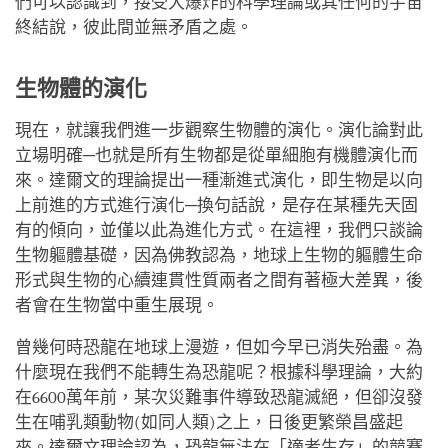
們可以認識到，接受大爆炸的科學理論或其任何的宇宙
終結說，彼此間並無矛盾之處。
生物體的演化
現在，就讓我們進一步觀察生物體的演化。演化論對此
立場明確─也就是所有生物都是從單細胞有機體演化而
來。達爾文的理論提出一種漸進式演化，即生物是以向
上前進的方式進行演化─換句話說，是存在某種先天固
有的傾向，並僅以此為進化方式。在這裡，我們只談論
生物軀體基礎，因為佛教認為，地球上生物的軀體生命
形式與生物的心續連貫性質兩者之間有著極大差異，後
者會在生物當中重生展現。
曾幾何時恐龍在地球上漫遊，但如今早已消失殆盡。為
什麼現在我們不能轉生為恐龍呢？根據科學理論，大約
在6600萬年前，某次災難事件導致恐龍滅絕，但卻沒發
生在哺乳類動物(如同人類)之上，日後更繁榮昌盛起
來。達爾文理論認為，恐龍無法在「適者生存」的競賽