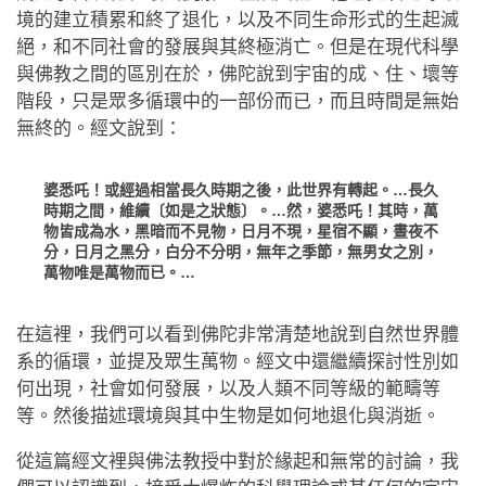
境的建立積累和終了退化，以及不同生命形式的生起滅
絕，和不同社會的發展與其終極消亡。但是在現代科學
與佛教之間的區別在於，佛陀說到宇宙的成、住、壞等
階段，只是眾多循環中的一部份而已，而且時間是無始
無終的。經文說到：
婆悉吒！或經過相當長久時期之後，此世界有轉起。…長久
時期之間，維續〔如是之狀態〕。…然，婆悉吒！其時，萬
物皆成為水，黑暗而不見物，日月不現，星宿不顯，晝夜不
分，日月之黑分，白分不分明，無年之季節，無男女之別，
萬物唯是萬物而已。…
在這裡，我們可以看到佛陀非常清楚地說到自然世界體
系的循環，並提及眾生萬物。經文中還繼續探討性別如
何出現，社會如何發展，以及人類不同等級的範疇等
等。然後描述環境與其中生物是如何地退化與消逝。
從這篇經文裡與佛法教授中對於緣起和無常的討論，我