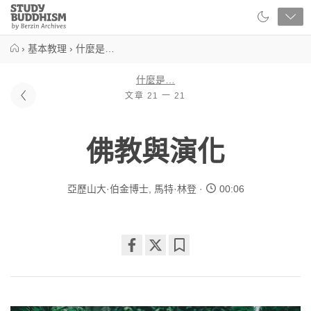
Close
Study
Buddhism
Home
›
基本教理
›
什麼是…
什麼是…
文章 21 一 21
佛教與演化
亞歷山大·伯金博士
,
馬特·林登
00:06
Share
Bookmark
on
facebook