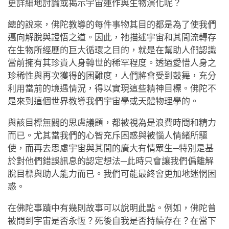
更詳細地討論或揭示宇宙運作與生物演化呢？
總的說來，佛陀教導的每件事物其目的都是為了使我們
邁向解脫與證悟之道。因此，祂描述宇宙和其間流轉存
在生物所經歷的巨大循環之目的，就是在幫助人們認識
當前擁有其珍貴人身轉世的稀罕程度。透過愛惜人身之
珍稀性與再次獲得的困難度，人們將會受到鼓舞，充分
利用當前的境遇情況，得以實現這些精神目標。佛陀不
是來到這個世界教導我們宇宙學或天體物理學的。
與該目標無關的思慮議題，都被視為是浪費時間和精力
而已。尤其當我們的心智充斥困惑與被惱人情緒所驅
使，而再去思慮宇宙與其間的廣大有情眾生─特別是基
於對他們錯誤訊息的認定想法─此時只會讓我們偏離解
脫目標與助人能力而已。我們可能最終會更加地迷惘困
惑。
在佛陀事蹟中有幾則故事可以說明此點。例如，佛陀曾
被問到宇宙是否永恆？死後自我是否持續存在？在當下