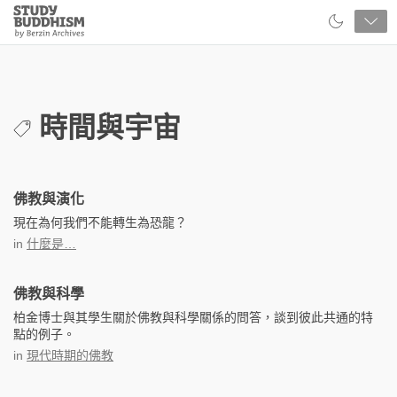
Close
Study
Buddhism
Home
時間與宇宙
佛教與演化
現在為何我們不能轉生為恐龍？
in
什麼是…
佛教與科學
柏金博士與其學生關於佛教與科學關係的問答，談到彼此共通的特
點的例子。
in
現代時期的佛教