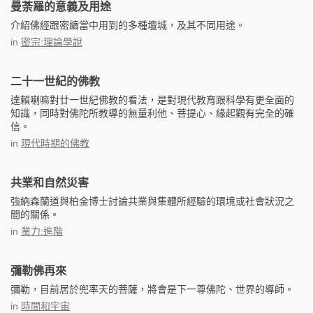
曼荼羅的意義及用途
介紹佛經跟密續當中用到的多種壇城，及其不同用途。
in
密宗:理論學說
二十一世紀的佛教
達賴喇嘛對廿一世紀佛教的看法，是對現代教育跟科學有更全面的
知識，同時對佛陀所教導的無量利他、菩提心、緣起觀有完全的確
信。
in
現代時期的佛教
共業和自然災害
強納森蘭道與柏金博士討論共業與集體所經驗的環境或社會狀況之
間的關係。
in
業力:進階
彌勒佛再來
彌勒，目前居於兜率天的菩薩，將會是下一尊佛陀、世界的導師。
in
時間和宇宙