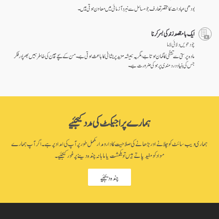
بودھی عبادات کا مختصر تعارف جو مسائل سے نبرد آزمائی میں معاون ہوتی ہیں۔
ایک با مقصد زندگی بسر کرنا
چودھویں دلائی لاما
مادہ پرستی سے تشفّی کا گمان ہوتا ہے، مگر یہ ہمیشہ مزید پریشانی کا باعث ہوتی ہے۔ من کے سچے چین کی خاطر ہمیں بھرپور فکر
جس کی بنیاد درد مندی پر ہو کی ضرورت ہے۔
ہمارے پراجیکٹ کی مدد کیجئیے
ہماری ویب سائٹ کو چلانے اور بڑھانے کی صلاحیت کا دارومدار مکمل طور پر آپ کی امداد پر ہے۔ اگر آپ ہمارے
مواد کو مفید پاتے ہیں تو یکمشت یا ماہانہ چندہ دینے پر غور کیجئیے۔
چندہ دیجئیے