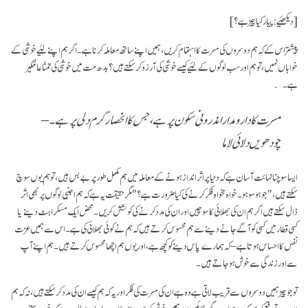
[دیکھئیے: پیار کیا چیز ہے؟]
پیشتر اس کے کہ ہم دوسروں کی مسرت کا اہتمام کریں، ہمیں اپنے ساتھ معاملہ کرنا ہے۔ اگر ہم اپنے لئیے خوشی کے
خواہاں نہیں، تو ہم اور سب لوگوں کے لئیے کیسے خوشی کی آرزو کر سکتے ہیں؟ بدھ مت میں خوشی کی تمنّا عالمگیر
ہے۔
مسرت کا دارومدار اندرونی سکون پر ہے، جس کا انحصار گرم دلی پر ہے۔ –
چودھویں دلائی لاما
ایسا سوچنا نہائت آسان ہے کہ دنیا پر اثر انداز ہونے کے معاملہ میں ہم مکمل طور پر بے بس ہیں، تو ہم یوں سوچ
سکتے ہیں، "جو ہو سو ہو۔ خواہ مخواہ فکر کرنے کی کیا ضرورت ہے؟" مگر حقیقت یہ ہے کہ ہم اجنبی لوگوں پر بھی اثر
ڈال سکتے ہیں اگر ہم ان کی بھلائی کا سوچیں اور ان کی مدد کرنے کی کوشش کریں۔ محض ایک مسکراہٹ دینے یا
کسی قطار میں کسی کو آگے جانے دینے سے ہم محسوس کرتے ہیں کہ ہم نے کوئی بھلائی کی ہے۔ اس سے ہمیں عزت
نفس کا احساس ہوتا ہے – کہ ہمارے پاس دینے کو کچھ ہے، اور یوں ہم اچھا محسوس کرتے ہیں۔ ہم اپنے آپ
سے اور زندگی سے خوش ہو جاتے ہیں۔
تو جو چیز ہمیں دوسروں سے قریب لاتی ہے وہ ہے ان کی مسرت کی فکر اور یہ کہ ہم کیسے ان کی مدد کر سکتے ہیں، نہ کہ ہم