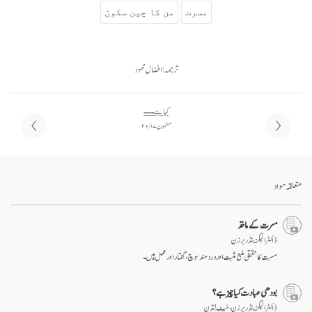
مسرت
من کا چین سکون
ترجمہ: افضال محمود
کیا ہے ۔۔۔
مضمون ۱۷ / ۲۰
متعلقہ مواد
مسرت کے ماخذ
ڈاکٹر الیگزینڈر برزن
مسرت کا حقیقی منبع مثبت اور درد مند سوچ، گفتار اور عمل ہیں۔
بودھی عبادت کیا چیز ہے؟
ڈاکٹر الیگزینڈر برزن ، مَیٹ لِنڈن