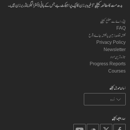
بدھ مت کا مطالعہ کیجئیے’ ذخیرہ برزن کا ایک پراجیکٹ ہے جس کے بانی ڈاکٹر الیگزینڈر برزن ہیں۔
اپنی راۓ سے مطلع کیجئیے
FAQ
نقشہ قطعۂ زمین یا نقشہ جاۓ وقوع
Privacy Policy
Newsletter
تازہ ترین مواد
Progress Reports
Courses
زبان تبدیل کیجئیے
ہمارا پیچھا کیجئیے
on
on
on
on