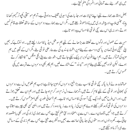
میں ہی محو رہنے سے تنہائی اور افسردگی جنم لیتی ہے۔
بعض اوقات ہمارے لئیے اپنے خیالات اور جذبات کی اسیری تکلیف دہ ہوتی ہے، تو ہم موسیقی، کمپیوٹر گیمز، کھانا
پینا، جنسی ملاپ اور پیشہ وری میں پناہ ڈھونڈھتے ہیں۔ مگر اس سے ہمارے دوسروں کے ساتھ تعلقات قائم نہیں
ہوتے، اور نہ ہی اس سے سچی خوشی کا احساس پیدا ہوتا ہے۔
مسرت کے حصول اور لوگوں سے تعلقات بڑھانے کے لئیے ہم سوشل میڈیا کا سہارا لیتے ہیں۔ ہو سکتا ہے کہ ہمیں
اپنی کھینچی ہوئی تصاویر یا کسی دوست کے پیغام پر اظہار پسندیدگی سے عارضی خوشی ملے، مگر اس کے نتیجہ میں ہم
مزید کی تمنا کرتے ہیں۔ ہم اپنے فون کو برابر چیک کئیے جاتے ہیں، شدت سے اپنی اگلی "فِکس" کا انتظار کرتے
ہوۓ، لیکن خواہ ہمیں کتنے ہی پیغام اور "پسند" کے اشارے ملیں، ہم پھر بھی دوسروں سے قربت میں کمی
محسوس کرتے ہیں۔
مہاتما بدھ نے فرمایا کہ سچی خوشی کا سب سے بڑا منبع دوسروں کو عزیز جاننا ہے؛ جب ہم خلوصِ دل سے دوسروں
کی بھلائی اور خوشی کے لئیے کام کرتے ہیں، تو ہمارے دل نرم اور گرم ہو جاتے ہیں اور ہم ان سے تعلق جوڑتے
ہیں، اور اس طرح ہمیں خود ایک سچی آسودگی کا احساس ہوتا ہے۔ ہم جسمانی طور پر بھی بہتر محسوس کرتے ہیں۔
دوسروں کی خوشی کو مد نظر رکھتے ہوۓ ہم ان کی زیادہ سے زیادہ مدد کرتے ہیں اور ایسی کسی بھی چیز سے اجتناب
کرتے ہیں جو انہیں نقصان دے۔ اس سے پر اعتماد دوستی جنم لیتی ہے جس سے ہماری زندگی اور بھی با مقصد ہو
جاتی ہے۔ گھر والوں اور دوستوں کی جذباتی اعانت سے ہمیں وہ تقویت ملتی ہے جس سے ہم زندگی کے مسائل
سے نبرد آزما ہو سکتے ہیں۔