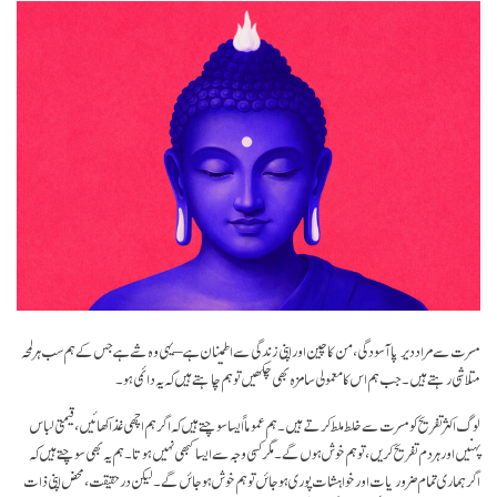
مسرت سے مراد دیرپا آسودگی، من کا چین اور اپنی زندگی سے اطمینان ہے – یہی وہ شے ہے جس کے ہم سب ہر لمحہ
متلاشی رہتے ہیں۔ جب ہم اس کا معمولی سا مزہ بھی چکھیں تو ہم چاہتے ہیں کہ یہ دائمی ہو۔
لوگ اکثر تفریح کو مسرت سے خلط ملط کرتے ہیں۔ ہم عموماً ایسا سوچتے ہیں کہ اگر ہم اچھی غذا کھائیں، قیمتی لباس
پہنیں اور ہر دم تفریح کریں، تو ہم خوش ہوں گے۔ مگر کسی وجہ سے ایسا کبھی نہیں ہوتا۔ ہم یہ بھی سوچتے ہیں کہ
اگر ہماری تمام ضروریات اور خواہشات پوری ہو جائں تو ہم خوش ہو جائں گے۔ لیکن در حقیقت، محض اپنی ذات