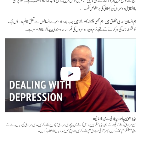
ان سے توقع کریں کہ وہ ہمارے گن گائیں اور ہمیں خوش کریں۔ اس کا سیدھا سادہ مطلب ہے کہ خود پرستی
باالمقابل دوسروں کی بھلائی کی پر خلوص فکر۔
ہم انسان سماجی مخلوق ہیں: ہم تبھی پھلتے پھولتے ہیں جب ہمارا دوسرے انسانوں سے تعلق قائم ہو۔ پس ایک
خوشگوار زندگی بسر کرنے کے لئیے نرم دلی، دوسروں کی فکر اور درد مندی پیدا کرنا لازم امر ہے۔
ویڈیو: تنزین پالمو ـ «پریشانی سے نبرد آزمائی»
ذیلی سرورق کو سننے/دیکھنے کے لئیے ویڈیو سکرین پر دائں کونے میں نیچے ذیلی سرورق آئیکان پر کلک کریں۔ ذیلی سرورق کی زبان بدلنے کے
لئیے "سیٹنگز" پر کلک کریں، پھر "ذیلی سرورق" پر کلک کریں اور اپنی من پسند زبان کا انتخاب کریں۔