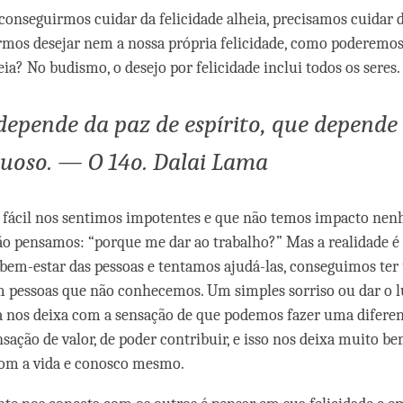
conseguirmos cuidar da felicidade alheia, precisamos cuidar d
mos desejar nem a nossa própria felicidade, como poderemos
eia? No budismo, o desejo por felicidade inclui todos os seres.
 depende da paz de espírito, que depende
tuoso. — O 14o. Dalai Lama
é fácil nos sentimos impotentes e que não temos impacto ne
o pensamos: “porque me dar ao trabalho?” Mas a realidade 
em-estar das pessoas e tentamos ajudá-las, conseguimos te
 pessoas que não conhecemos. Um simples sorriso ou dar o l
a nos deixa com a sensação de que podemos fazer uma difer
sação de valor, de poder contribuir, e isso nos deixa muito b
com a vida e conosco mesmo.