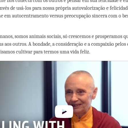
te nos conecta com os outros é pensar em sua felicidade e e
invés de usá-los para nossa própria autovalorização e felicidade
me em autocentramento versus preocupação sincera com o be
manos, somos animais sociais, só crescemos e prosperamos 
s aos outros. A bondade, a consideração e a compaixão pelos 
isamos cultivar para termos uma vida feliz.