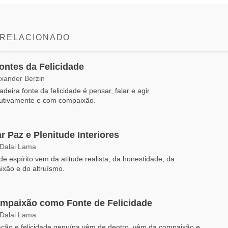
 RELACIONADO
ontes da Felicidade
exander Berzin
dadeira fonte da felicidade é pensar, falar e agir
rutivamente e com compaixão.
r Paz e Plenitude Interiores
 Dalai Lama
de espírito vem da atitude realista, da honestidade, da
xão e do altruísmo.
mpaixão como Fonte de Felicidade
 Dalai Lama
ação e felicidade genuína vêm de dentro, vêm da compaixão e