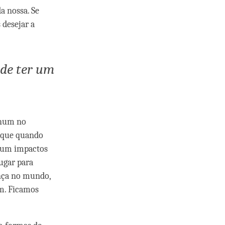
a nossa. Se
 desejar a
 de ter um
nhum no
é que quando
r um impactos
ugar para
ença no mundo,
em. Ficamos