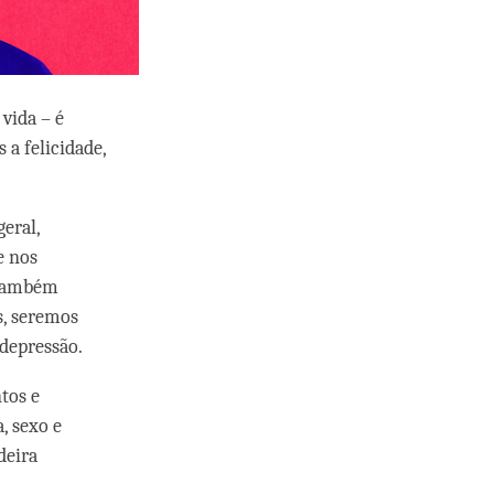
 vida – é
a felicidade,
eral,
e nos
 Também
s, seremos
 depressão.
tos e
, sexo e
deira