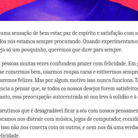
 uma sensação de bem estar, paz de espírito e satisfação com a
odos nós estamos sempre procurando. Quando experimentamos 
ja só um pouquinho, queremos que dure para sempre.
s pessoas muitas vezes confundem prazer com felicidade. Em g
se comermos bem, usarmos roupas caras e estivermos sempr
taremos felizes. Mas por algum motivo isso nunca funciona.
ncia a pensar que, se todos os nossos desejos forem satisfeito
tanto, essa preocupação autocentrada só nos leva à solidão e à
 sentimos que é desagradável ficar a sós com nossos pensamen
camos nos distrair com música, jogos de computador, comida
 isso não nos conecta com os outros, e nem nos dá uma verda
licidade.