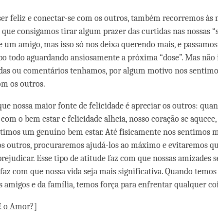
ser feliz e conectar-se com os outros, também recorremos às m
é que consigamos tirar algum prazer das curtidas nas nossas “s
 um amigo, mas isso só nos deixa querendo mais, e passamos
po todo aguardando ansiosamente a próxima “dose”. Mas não
idas ou comentários tenhamos, por algum motivo nos sentim
m os outros.
que nossa maior fonte de felicidade é apreciar os outros: qua
om o bem estar e felicidade alheia, nosso coração se aquece, 
ntimos um genuíno bem estar. Até fisicamente nos sentimos m
s outros, procuraremos ajudá-los ao máximo e evitaremos qu
prejudicar. Esse tipo de atitude faz com que nossas amizades 
e faz com que nossa vida seja mais significativa. Quando temos
 amigos e da família, temos força para enfrentar qualquer coi
É o Amor?
]