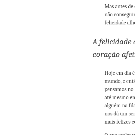
Mas antes de 
não conseguir
felicidade alh
A felicidade
coração afe
Hoje em dia 
mundo, e entã
pensamos no b
até mesmo em
alguém na fil
nos dá um sen
mais felizes 