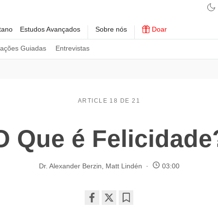
tano
Estudos Avançados
Sobre nós
Doar
tações Guiadas
Entrevistas
ARTICLE 18 DE 21
O Que é Felicidade
Dr. Alexander Berzin
,
Matt Lindén
03:00
Share
Bookmark