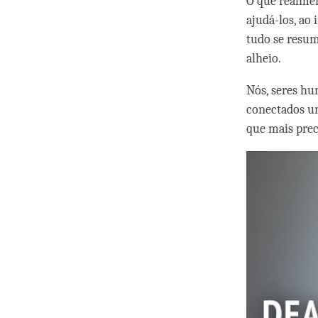
O que realmen
ajudá-los, ao 
tudo se resu
alheio.
Nós, seres hu
conectados un
que mais prec