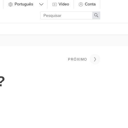
Vídeo
Conta
Enter
Search
search
term
PRÓXIMO
?