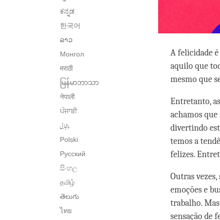
ಕನ್ನಡ
한국어
ລາວ
A felicidade é
Монгол
aquilo que t
मराठी
mesmo que se
မြန်မာဘာသာ
नेपाली
Entretanto, a
ਪੰਜਾਬੀ
achamos que 
پنجابی
divertindo es
Polski
temos a tendê
felizes. Entre
Русский
සිංහල
Outras vezes,
தமிழ்
emoções e bus
తెలుగు
trabalho. Mas
ไทย
sensação de fe