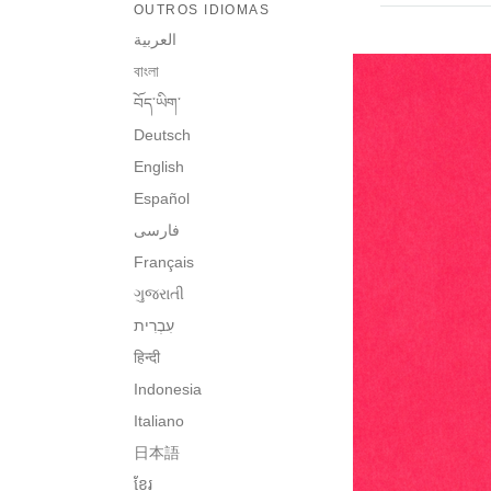
OUTROS IDIOMAS
العربية
বাংলা
བོད་ཡིག་
Deutsch
English
Español
فارسی
Français
ગુજરાતી
हिन्दी
Indonesia
Italiano
日本語
ខ្មែរ