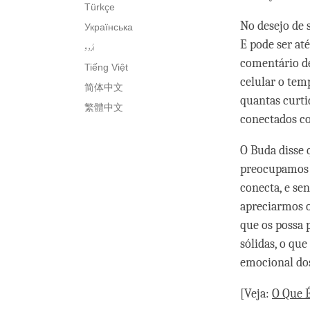
Türkçe
No desejo de 
Українська
E pode ser at
اُردو
comentário de
Tiếng Việt
celular o tem
简体中文
quantas curt
繁體中文
conectados co
O Buda disse 
preocupamos c
conecta, e se
apreciarmos o
que os possa 
sólidas, o qu
emocional dos
[Veja:
O Que 