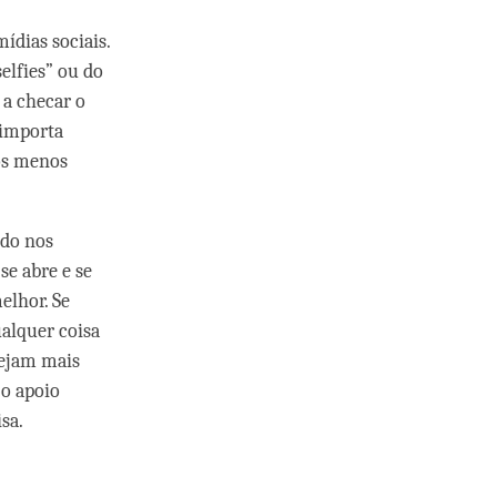
ídias sociais.
elfies” ou do
 a checar o
 importa
os menos
ndo nos
se abre e se
elhor. Se
alquer coisa
sejam mais
 o apoio
sa.