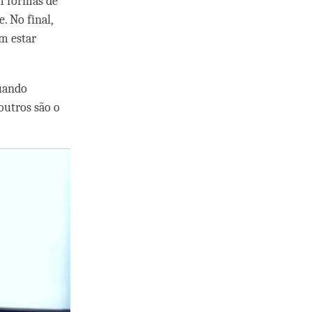
m formas de
. No final,
m estar
quando
outros são o