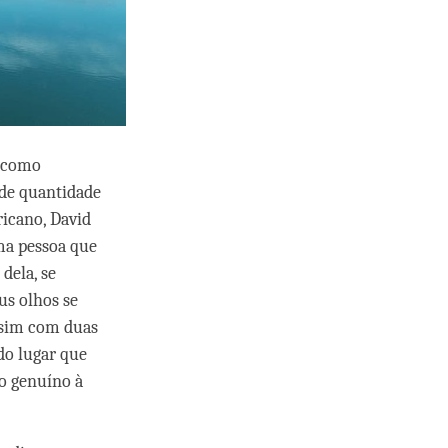
s como
nde quantidade
icano, David
ma pessoa que
dela, se
us olhos se
assim com duas
do lugar que
o genuíno à