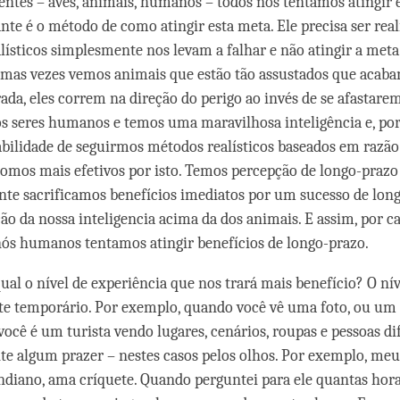
ientes – aves, animais, humanos – todos nós tentamos atingir 
te é o método de como atingir esta meta. Ele precisa ser reali
lísticos simplesmente nos levam a falhar e não atingir a meta
umas vezes vemos animais que estão tão assustados que acab
ada, eles correm na direção do perigo ao invés de se afastarem
s seres humanos e temos uma maravilhosa inteligência e, por
ilidade de seguirmos métodos realísticos baseados em razão
Somos mais efetivos por isto. Temos percepção de longo-prazo e
te sacrificamos benefícios imediatos por um sucesso de long
ão da nossa inteligencia acima da dos animais. E assim, por c
 nós humanos tentamos atingir benefícios de longo-prazo.
ual o nível de experiência que nos trará mais benefício? O nív
e temporário. Por exemplo, quando você vê uma foto, ou um
você é um turista vendo lugares, cenários, roupas e pessoas di
nte algum prazer – nestes casos pelos olhos. Por exemplo, me
ndiano, ama críquete. Quando perguntei para ele quantas hor