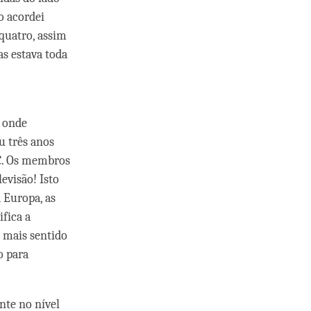
o acordei
 quatro, assim
as estava toda
 onde
u três anos
BC. Os membros
evisão! Isto
 Europa, as
ifica a
z mais sentido
o para
nte no nível