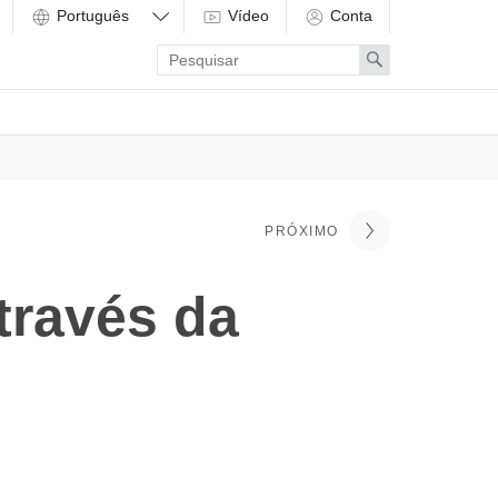
Vídeo
Conta
Enter
Search
search
term
PRÓXIMO
través da