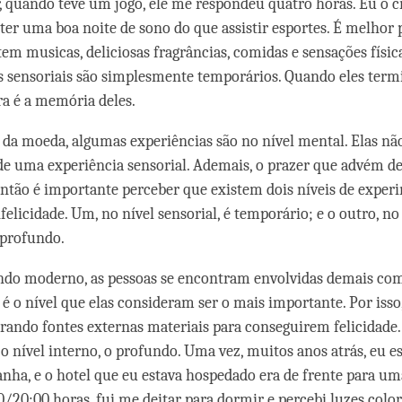
, quando teve um jogo, ele me respondeu quatro horas. Eu o cri
ter uma boa noite de sono do que assistir esportes. É melhor 
m musicas, deliciosas fragrâncias, comidas e sensações física
s sensoriais são simplesmente temporários. Quando eles term
ra é a memória deles.
 da moeda, algumas experiências são no nível mental. Elas nã
e uma experiência sensorial. Ademais, o prazer que advém de
ntão é importante perceber que existem dois níveis de exper
nfelicidade. Um, no nível sensorial, é temporário; e o outro, no
 profundo.
do moderno, as pessoas se encontram envolvidas demais com
 é o nível que elas consideram ser o mais importante. Por isso,
ando fontes externas materiais para conseguirem felicidade.
o nível interno, o profundo. Uma vez, muitos anos atrás, eu e
nha, e o hotel que eu estava hospedado era de frente para um
30/20:00 horas, fui me deitar para dormir e percebi luzes color