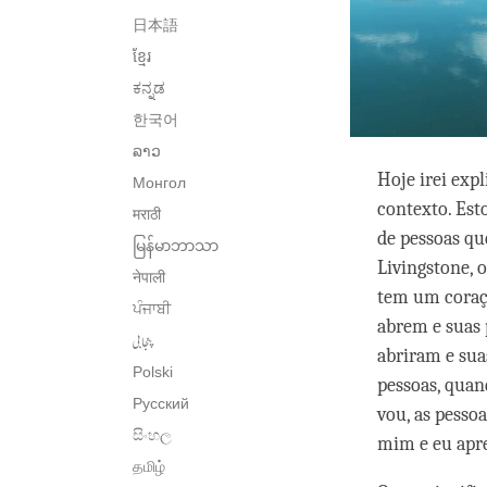
日本語
ខ្មែរ
ಕನ್ನಡ
한국어
ລາວ
Hoje irei exp
Монгол
contexto. Est
मराठी
de pessoas qu
မြန်မာဘာသာ
Livingstone, 
नेपाली
tem um coraçã
ਪੰਜਾਬੀ
abrem e suas 
پنجابی
abriram e sua
Polski
pessoas, quan
Русский
vou, as pess
සිංහල
mim e eu apre
தமிழ்