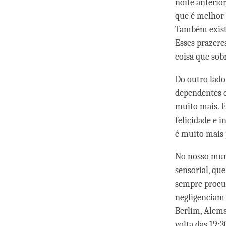
noite anterior
que é melhor 
Também existe
Esses prazere
coisa que sob
Do outro lado
dependentes d
muito mais. E
felicidade e i
é muito mais
No nosso mun
sensorial, que
sempre procur
negligenciam 
Berlim, Alema
volta das 19: