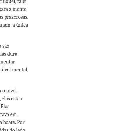
tiquei, falei
para a mente.
s prazerosas.
inam, a única
o são
las dura
imentar
 nível mental,
 o nível
 elas estão
 Elas
stava em
a boate. Por
idas do lado