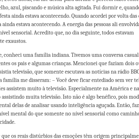
lho, azul, piscando e música alta agitada. Fui dormir e, quand
 festa ainda estava acontecendo. Quando acordei por volta das
 ainda estava acontecendo. A energia das pessoas ali envolvid
ível sensorial. Acredito que, no dia seguinte, todos estavam
e exaustos.
, conheci uma família indiana. Tivemos uma conversa casual
ntes os pais e algumas crianças. Mencionei que faziam dois o
sistia televisão, que somente escutava as notícias na rádio B
a família me disseram: – Você deve ficar entediado sem ver tel
les assistem muito à televisão. Especialmente na América e na
 assistindo muita televisão. Isto não é algo benéfico, pois mod
ntal delas de analisar usando inteligência aguçada. Então, fa
nível mental do que somente no nível sensorial como caminh
cidade.
 que os reais distúrbios das emoções têm origem principalme