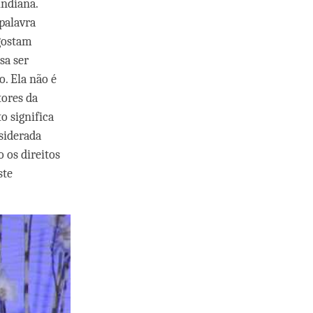
indiana.
palavra
 gostam
sa ser
. Ela não é
tores da
o significa
nsiderada
 os direitos
ste