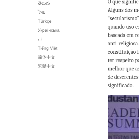
O que signifi
తెలుగు
Alguns dos me
ไทย
“secularismo”
Türkçe
quando uso es
Українська
baseada em re
اُردو
anti-religiosa
Tiếng Việt
constituição 
简体中文
ter respeito p
繁體中文
melhor que as
de descrentes
significado.