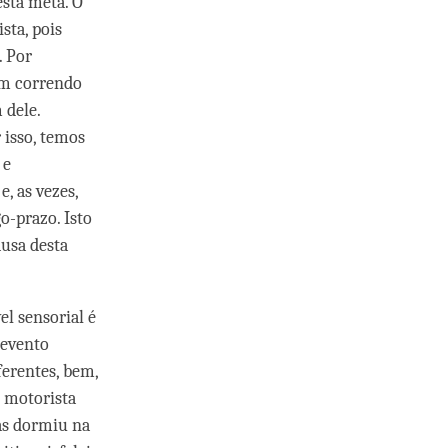
esta meta. O
sta, pois
. Por
am correndo
 dele.
 isso, temos
 e
, as vezes,
o-prazo. Isto
ausa desta
el sensorial é
 evento
ferentes, bem,
u motorista
as dormiu na