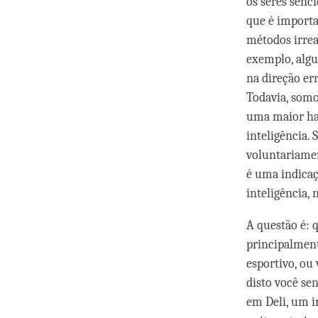
os seres senc
que é importan
métodos irrea
exemplo, alg
na direção err
Todavia, somo
uma maior hab
inteligência. 
voluntariamen
é uma indicaç
inteligência,
A questão é: q
principalment
esportivo, ou 
disto você se
em Deli, um i