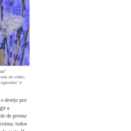
va”
 tela do vídeo.
“Legendas” e
o desejo por
gir a
ade de provar
coisas; todos