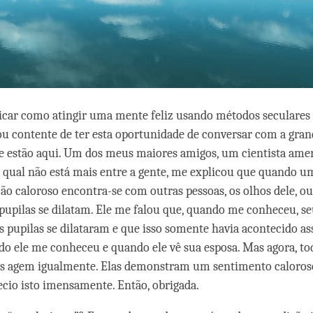
licar como atingir uma mente feliz usando métodos seculare
ou contente de ter esta oportunidade de conversar com a gra
e estão aqui. Um dos meus maiores amigos, um cientista amer
o qual não está mais entre a gente, me explicou que quando u
o caloroso encontra-se com outras pessoas, os olhos dele, ou 
pupilas se dilatam. Ele me falou que, quando me conheceu, se
s pupilas se dilataram e que isso somente havia acontecido 
do ele me conheceu e quando ele vê sua esposa. Mas agora, to
oas agem igualmente. Elas demonstram um sentimento caloros
cio isto imensamente. Então, obrigada.