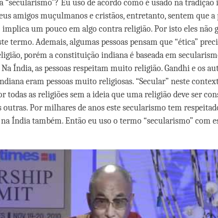
ca “secularismo”? Eu uso de acordo como é usado na tradição 
us amigos muçulmanos e cristãos, entretanto, sentem que a 
 implica um pouco em algo contra religião. Por isto eles não
te termo. Ademais, algumas pessoas pensam que “ética” preci
ligião, porém a constituição indiana é baseada em secularismo
. Na Índia, as pessoas respeitam muito religião. Gandhi e os au
indiana eram pessoas muito religiosas. “Secular” neste context
or todas as religiões sem a ideia que uma religião deve ser co
 outras. Por milhares de anos este secularismo tem respeitado
 na Índia também. Então eu uso o termo “secularismo” com e