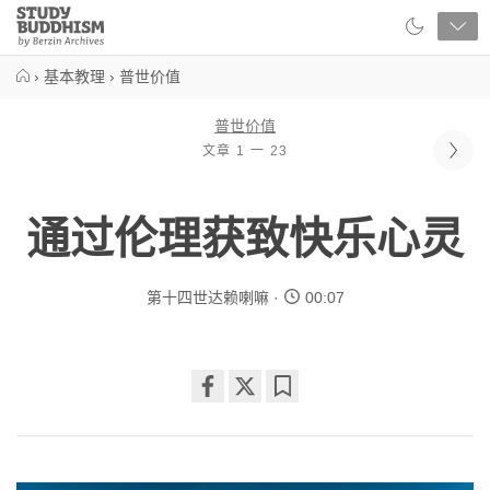
Close
Study
Buddhism
Home
›
基本教理
›
普世价值
普世价值
文章 1 一 23
通过伦理获致快乐心灵
第十四世达赖喇嘛
00:07
Share
Bookmark
on
facebook