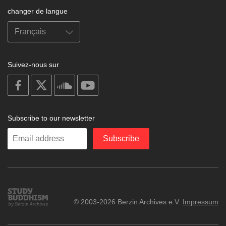
changer de langue
Suivez-nous sur
on
on
on
on
facebook
X
soundcloud
youtube
Subscribe to our newsletter
Enter
Subscribe
your
email
Study
© 2003-2026 Berzin Archives e.V.
Impressum
Buddhism
Home