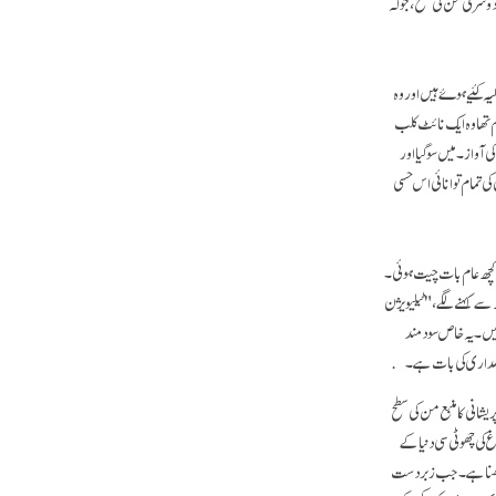
سری من کی سطح، جو کہ
 کئیے ہوۓ ہیں اور وہ
م تھا وہ ایک نائٹ کلب
آواز۔ میں سو گیا اور
کی تمام توانائی اس حسی
کچھ عام بات چیت ہوئی۔
 سے کہنے لگے،" ٹیلیویژن
یں۔ یہ خاص سود مند
دہ سمجھداری کی بات ہے۔
یشانی کا منبع من کی سطح
اغ کی چھوٹی سی دنیا کے
و پرکھنا ہے۔ جب زبردست