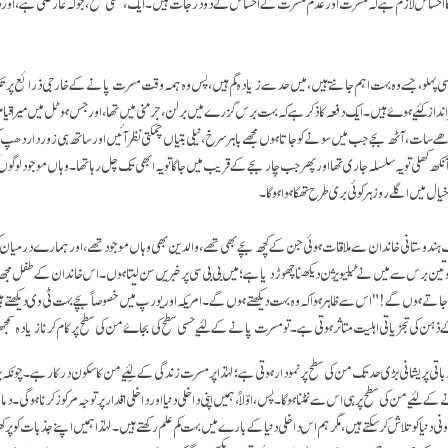
احساس لازم ہے کہ مسرت اور عدم مسرت کے احساس کے دو درجات ہیں۔ ایک، حسی سطح، جو کہ عارضی ہے، اور دو
ہلو، جسے وہ بہت اہم جانتے ہیں، میں حد سے زیادہ گم ہیں، پس وہ ہمہ وقت مسرت پانے کے خارجی ذرائع پر تکیہ
ظرانداز کئیے ہوۓ ہیں۔ ایک دفعہ کا ذکر ہے کہ بہت برس گزرے میں برلن، جرمنی میں تھا، اور جس ہوٹل میں میرا قیا
سات، آٹھ بجے جب میں سونے کو جاتا ہوں مجھے باہر سرخ، نیلی بتیاں چمکتی نظر آئیں اور ساتھ ہی زوردار دھپ کی 
 کھلی تو یہ سلسلہ جاری تھا اور پھر جب چار بجے کے قریب میں جاگا تو یہ ابھی تک چل رہا تھا۔ وہاں موجود لوگوں 
ل میں اگلے روز ہر کوئی بری طرح تھکا ہوا ہو گا۔
دوستانی خاندان سے ملاقات ہوئی جن کے کچھ بچے بھی تھے، والدین بھی وہاں موجود تھے، اور ہمارے درمیان 
و تین برس سے میں نے ٹیلیویژن دیکھنا چھوڑ دیا ہے؛ میں بی بی سی پر خبریں سن لیتا ہوں۔ اس خاندان کے طفل مجھ
تے ہوں گے!" اس سے ظاہر ہوا کہ وہ بہت دیکھتے ہوں گے۔امریکہ اور یورپ میں خصوصاً بچے بہت ٹی وی دیکھتے ہ
 ذہن کی تجزیاتی اہلیت متاثر ہوتی ہے۔ تو مسرت پانے کے لئیے حسی سطح کی بجاۓ من کی سطح پر کام کرنا زیا
تی پریشانی بڑی حد تک من کی سطح پر نمودار ہوتی ہے؛ لہٰذا پر مسرت زندگی کے لئِیے من کا سکون درکار ہے۔ چونکہ پر
 لئیےمن کی سطح پر ہی اس سے نمٹنا ہو گا۔ پس، اوّلاً، ہمیں اپنی داخلی دنیا اور داخلی اقدار پر توجہ مرکوز کرنا ہوگی۔ دم
نی دنیا کو تلاش کر سکتے ہیں، مگر ہم اس داخلی دنیا کے بارے میں بہت کم علم رکھتے ہیں۔ لہٰذا ہمیں اپنے جذبات ک