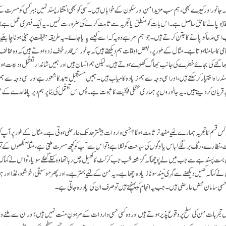
انور اور کیڑے بھی، ہم سب مزید امن اور سکون کے خواہاں ہیں۔ کسی کو بھی انتشار پسند نہیں؛ ہر کسی کو مسرت کے
پر قابو پانے کا حق حاصل ہے۔ اس بات کو منطق یا تجربہ سے ثابت کرنے کی ضرورت نہیں۔ یہ ایک فطری عمل ہے؛
اسی مدعا کو پانے کا جتن کرتے ہیں۔ جو اہم امر ہے وہ یہ کہ اسے کیسے پایا جاۓ۔ یہ طریقہ حقیقت پر مبنی ہونا چاہئی
می کا سامنا ہوتا ہے۔ مثال کے طور پر، بعض اوقات ہم دیکھتے ہیں کہ جانور اس قدر خوف زدہ ہوتے ہیں کہ وہ مخال
اگنے کی بجاۓ خطرے کی جانب بھاگ کھڑے ہوتے ہیں۔ لیکن ہم انسان ہیں اور ہمیں شاندار تعقّل ودیعت ہوا 
 راہ اختیار کر سکتے ہیں، اور اسی وجہ سے ہم زیادہ کامیاب ہیں۔ ہمیں مستقبل بعید کا شعور ہے اور اسی وجہ سے 
ی پر قربان کر دیتے ہیں۔ یہ جانوروں پر ہماری عقلی فوقیت کا ثبوت ہے۔ پس اس تعقّل کی بنا پر ہم دیرپا فائدے 
سم کا تجربہ ہمارے لئیے مفید تر ثابت ہو گا؟ حِسی واردات بیشتر حد تک عارضی ہوتی ہے۔ مثال کے طور پر آپ کوئی
ات، نظارے، رنگ برنگے لباس یا لوگوں کی سیاحت کو نکلا ہے؛ تو اس سے آپ کو کچھ مسرت ملتی ہے، مثلاً آنکھوں کے ت
 بہت پسند ہے سے جب میں نے پوچھا کہ گزشتہ شب جب کرکٹ کا کھیل چل رہا تھا وہ کتنے گھنٹے سویا، تو اس نے کہا ک
یں نے کہا کہ کھیل دیکھنے سے گہری نیند سونا زیادہ اچھا ہے۔ یہ من کے لئیے بہتر ہے۔ اور پھر موسیقی، خوشبو، غذا او
امان محض عارضی ہیں۔ جب یہ انجام کو پہنچتے ہیں تو صرف ان کی یاد رہ جاتی ہے۔
ت من کی سطح پر وقوع پذیر ہوتے ہیں اور وہ کسی حسی واردات کے مرہونِ منت نہیں ہیں؛ اور ان سے ملنے وا