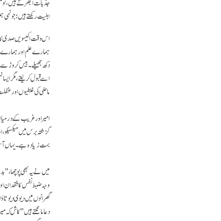
جذبات ابھرتے ہیں، تو من
اہلیت رکھتے ہیں؛ جونہی 
اس وقت اکیسویں صدی کا د
ہمارے علم اور ہمارے معی
دکھ جھیلے۔ بیس کروڑ سے ز
اسے قبول کر لیتے، مگر ای
ماضی کی غلطیوں اور غفلت 
امیر اور غریب کے درمیان 
گزشتہ برس میں میکسیکو، ار
بہت زیادہ ہے۔ یہاں آسٹر
میں نے یہ بھی پوچھا، "بد
وجہ ضبط نفس کا فقدان او
گھرانوں میں دیوی دیوتاؤں
دعا مانگتے ہیں " کاش کہ