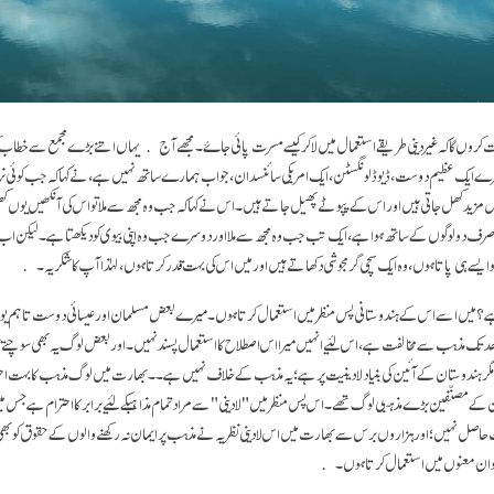
کروں گا کہ غیردینی طریقے استعمال میں لا کر کیسے مسرت پائی جاۓ۔ مجھے آج یہاں اتنے بڑے مجمع سے خطاب ک
ے ایک عظیم دوست، ڈیوڈ لونگسٹن، ایک امریکی سائنسدان، جو اب ہمارے ساتھ نہیں ہے، نے کہا کہ جب کوئی
یں مزید کھل جاتی ہیں اور اس کے پپوٹے پھیل جاتے ہیں۔ اس نے کہا کہ جب وہ مجھ سے ملا تو اس کی آنکھیں یوں 
 صرف دو لوگوں کے ساتھ ہوا ہے، ایک تب جب وہ مجھ سے ملا اور دوسرے جب وہ اپنی بیوی کو دیکھتا ہے۔ لیکن اب 
کو ایسے ہی پاتا ہوں، وہ ایک سچی گرمجوشی دکھاتے ہیں اور میں اس کی بہت قدر کرتا ہوں، لہٰذا آپ کا شکریہ۔
 ہے؟ میں اسے اس کے ہندوستانی پس منظر میں استعمال کرتا ہوں۔ میرے بعض مسلمان اور عیسائی دوست تاہم ی
حد تک مذہب سے مخالفت ہے، اس لئیے انہیں میرا اس اصطلاح کا استعمال پسند نہیں۔ اور بعض لوگ یہ بھی سوچتے ہ
ے، مگر ہندوستان کے آئین کی بنیاد لادینیت پر ہے؛ یہ مذہب کے خلاف نہیں ہے۔۔ بھارت میں لوگ مذہب کا بہت اح
ن کے مصنّفین بڑے مذہبی لوگ تھے۔ اس پس منظر میں "لادینی" سے مراد تمام مذاہبکے لئیے برابر کا احترام ہے جس می
حاصل نہیں؛ اور ہزاروں برس سے بھارت میں اس لادینی نظریہ نے مذہب پر ایمان نہ رکھنے والوں کے حقوق کو بھی ت
کو ان معنوں میں استعمال کرتا ہوں۔