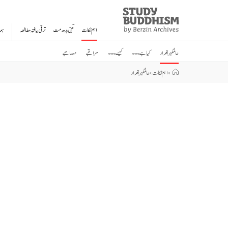
Study
Clos
Buddhism
اہم نکات
تبتی بدھ مت
ترقی یافتہ مطالعہ
ہم
Home
عالمگیر اقدار
کیا ہے ۔۔۔
کیسے ۔۔۔
مراقبے
مصاحبے
›
اہم نکات
›
عالمگیر اقدار