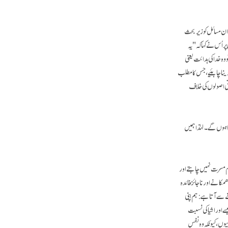
ان مسائل کو زیربحث
پر اُس نے کہا کہ "یہ
ہ خدا کی ہدائت یعنی
 دینا چاہئیے، جس کا مطلب
اقی اصولوں کی خلاف
ا ہوں گے۔ لہٰذا ہمیں
م مسرت نہیں چاہتے اور
انے اور ناجائز فائدہ
 سے آتا ہے: ہم اپنی
 اور اشیا کی نسبت
یوں، کیونکہ وہ نفس