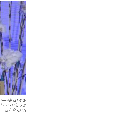
ویڈیو: چودھویں دلائی لاما — «د
ذیلی سرورق کو سننے/دیکھنے کے لئ
پسند زبان کا انتخاب کریں۔