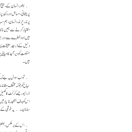
بطور انسان کے، حتیٰ کہ ج
پریشانی، مسائل اور دکھ 
پرند، چرند، انسان، ہم سب 
اختیار کرنے سے ہمیں ناکا
ہیں؛ وہ خطرے سے دور بھ
دلیل کے ذریعہ حقیقت پسند
منفعت کو دیر آئید کامیاب
ہیں۔
تو اب سوال یہ ہے کہ کس ق
سیاح کو جو کہ مختلف مقام
ڈرائیور جسے کرکٹ کا کھیل
اس کو ہدفِ تنقید بنایا، م
سامان۔ یہ خوشی کے حسی س
اس کے برعکس، بعض تجربا