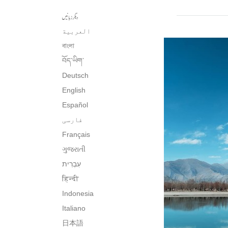
دیگر زبانیں
العربية
বাংলা
བོད་ཡིག་
Deutsch
English
Español
فارسی
Français
ગુજરાતી
עִבְרִית‎
हिन्दी
Indonesia
Italiano
日本語