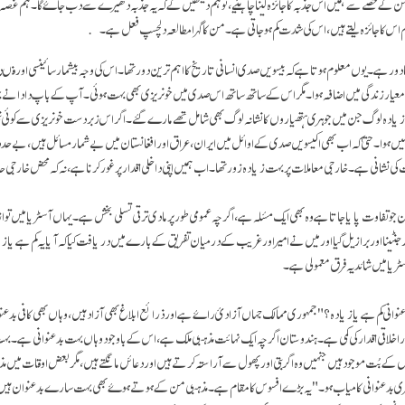
 کے حصے سے ہمیں اس جذبہ کا جائزہ لینا چاہئیے، تو ہم دیکھیں گے کہ یہ جذبہ دھیرے سے دب جاۓ گا۔ ہم غصہ 
ہم اس کا جائزہ لیتے ہیں، اس کی شدت کم ہو جاتی ہے۔ من کا گہرا مطالعہ دلچسپ فعل ہے۔
ور ہے۔ یوں معلوم ہوتا ہے کہ بیسویں صدی انسانی تاریخ کا اہم ترین دور تھا۔ اس کی وجہ بیشمار سائینسی اور 
ار زندگی میں اضافہ ہوا۔ مگر اس کے ساتھ ساتھ اس صدی میں خونریزی بھی بہت ہوئی۔ آپ کے باپ دادا نے بہت
یادہ لوگ جن میں جوہری ہتھیاروں کا نشانہ لوگ بھی شامل تھے مارے گئے۔ اگر اس زبردست خونریزی سے کوئی نئی ب
سا نہیں ہوا۔ حتیٰ کہ اب بھی اکیسویں صدی کے اوائل میں ایران، عراق اور افغانستان میں بےشمار مسائل ہیں، بے
کی نشانی ہے۔ خارجی معاملات پر بہت زیادہ زور تھا۔ اب ہمیں اپنی داخلی اقدار پر غور کرنا ہے، نہ کہ محض خارجی ح
جو تفاوت پایا جاتا ہے وہ بھی ایک مسٔلہ ہے، اگرچہ عمومی طور پر مادی ترقی تسلی بخش ہے۔ یہاں آسٹریا میں تواز
جنٹینا اور برازیل گیا اور میں نے امیر اور غریب کے درمیان تفریق کے بارے میں دریافت کیا کہ آیا یہ کم ہے یا زیادہ
یا میں شائد یہ فرق معمولی ہے۔
عنوانی کم ہے یا زیادہ؟" جمہوری ممالک جہاں آزادیٔ راۓ ہے اور ذرائع ابلاغ بھی آزاد ہیں، وہاں بھی کافی بدعن
ر اخلاقی اقدار کی کمی ہے۔ ہندوستان اگرچہ ایک نہائت مذہبی ملک ہے، اس کے باوجود وہاں بہت بدعنوانی ہے۔ 
 کے بُت موجود ہیں جنہیں وہ اگر بتی اور پھول سے آراستہ کرتے ہیں اور دعائں مانگتے ہیں، مگر بعض اوقات میں مذاق
 میری بدعنوانی کامیاب ہو۔" یہ بڑے افسوس کا مقام ہے۔ مذہبی من کے ہوتے ہوۓ بھی بہت سارے بدعنوان ہیں۔ ب