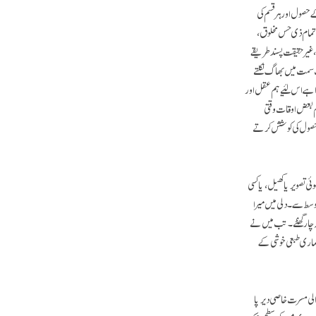
 حصول اور ہر قسم کی
 تمام ذی حس مخلوق،
ے، غیرحقیقت پسند طریقے
ف سمت میں بھاگ نکلتے
ہے اس لئیے ہم عقل اور
ہم بعض اوقات وقتی
کے حصول کی کوشش کرتے
 تصویر یا کھیل، یا کسی
وسط سے۔ دلی میں میرا
ہ چار گھنٹے۔ تب میں نے
ر ہماری طبعی خوشی کے
لی مسرت خاصی دیرپا