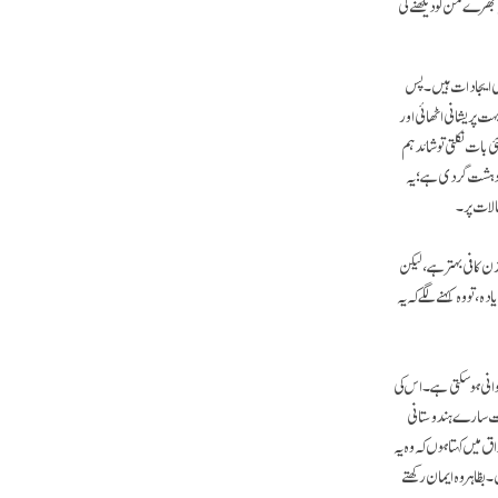
بھرے من کو دیکھنے کی
فںی ایجادات ہیں۔ پس
 پریشانی اٹھائی اور
ات نکلتی تو شائد ہم
حد دہشت گردی ہے؛ یہ
الات پر۔
ن کافی بہتر ہے، لیکن
، تو وہ کہنے لگے کہ یہ
وانی ہو سکتی ہے۔ اس کی
بہت سارے ہندوستانی
 میں کہتا ہوں کہ وہ یہ
ظاہر وہ ایمان رکھتے