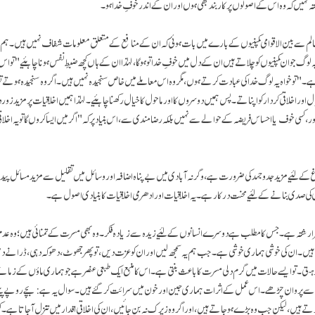
 پختہ نہیں کہ وہ اس کے اصولوں پر کاربند بھی ہوں اور ان کے اندر خوفِ خدا ہو۔
الم سے بین الاقوامی کمپنیوں کے بارے میں بات ہوئی کہ ان کے منافع کے متعلق معلومات شفاف نہیں ہیں۔ ہم 
ہ لوگ جو ان کمپنیوں کو چلاتے ہیں ان کے دل میں خوفِ خدا تو ہو گا، لہٰذا ان کے ہاں کچھ ضبطِ نفس ہونا چاہئیے" تو اس 
 تو خواہ یہ لوگ خدا کی عبادت کرتے ہوں، مگر وہ اس معاملے میں خاص سنجیدہ نہیں ہیں۔ اگر وہ سنجیدہ ہوتے تو و
 اور اخلاقی کردارکو اپناتے۔ پس ہمیں دوسروں کا اور ماحول کا خیال رکھنا چاہئیے۔ لہٰذا ہمیں اخلاقیات پر مزید زور
ر، کسی خوف یا احساس فریضہ کے حوالے سے نہیں بلکہ رضامندی سے، اس بنیاد پر کہ "اگر میں ایسا کروں گا تو یہ اخل
غ کے لئیے مزید جد و جہد کی ضرورت ہے، وگرنہ آبادی میں بے پناہ اضافہ اور وسائل میں تقلیل سے مزید مسائل پید
کی صدی بنانے کے لئیے محنت درکار ہے۔ یہ اخلاقیات اور ادھرمی اخلاقیات کا بنیادی اصول ہے۔
گہرا رشتہ ہے۔ جس کا مطلب ہے دوسرے انسانوں کے لئیے زیدہ سے زیادہ فکر۔ وہ بھی مسرت کے تمنائی ہیں؛ وہ عد
۔ ان کی خوشی ہماری خوشی ہے۔ جب ہم یہ سمجھ لیں اور ان کو عزت دیں، تو پھر جھوٹ، دھوکہ دہی، ڈرانے دھمک
تی۔ تو ایسے حالات میں گرم دلی مسرت کا باعث بنتی ہے۔ اس کا منبع ایک طبعی عنصر ہے جو ہماری ماؤں کے زمانے
 سے پروان چڑھے۔ اس عمل کے اثرات ہماری جین اور خون میں سرائت کر گئے ہیں۔ سوال یہ ہے: بچے روپے پیسے
رتے ہیں، لیکن جب وہ بڑے ہو جاتے ہیں، اور اگر وہ زیرک نہ بن جائیں، ان کی اخلاقی اقدار میں تنزل آجاتا ہے۔ ک