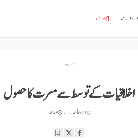
ارے بارے میں
چندہ دیجئیے
مضمون ۱ / ۱۴
اخلاقیات کے توسط سے مسرت کا حصول
چودھویں دلائی لاما
13:24