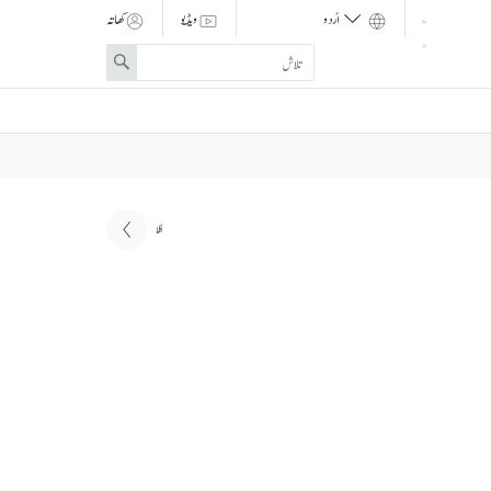
ویڈیو
کھاتہ
Enter
Search
search
term
اگلا