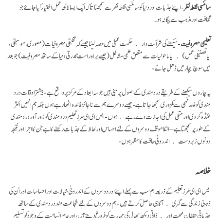
سائنسی نقطہ نظر
- اپنے جذبات اور دنیا کو سائنسی نقطہ نظر سے سمجھنا تا کہ ایک ایسا لائحہ عمل اختیار کیا جاۓ جو
ثقافت اور مذہب سے بیگانہ ہو۔
تعلیمی مصروفیت
- سیکھنے کی شراکت دار حکمت عملی میں حصہ لینا جیسے کہ تخلیقی مصروفیات (مصوری، موسیقی،
یا تصنیفی عمل) یا ماحولیات سے متعلق علمی مشاغل (جیسے براہ راست قدرتی دنیا کے ساتھ مصروفیت) جو بعد
میں سوچ بچار میں ڈھل جائَے-
یہ چاروں سیکھنے کے طریقے درد مندی کے اصول پر مبنی ہیں جو سہ ابعاد کے مرکز پر واقع ہے- بیشتر اوقات درد
مندی کوغلط فہمی سے کمزوری سمجھا جاتا ہے- جیسے دوسرے ہم سے ناجائز فائدہ اٹھا رہے ہوں بلکہ ہم انہیں اکثر
غنڈہ گردی اور منفی عمل کی اجازت دے رہے ہوں- ایس ای ای طرز تعلیم درد مندی کو زورآور درد مندی
کے طور پر سمجھتا ہے – انکا موقف دوسروں کے لئَے احساس اور لحاظ کے جذبات رکھنے کا ہے جن کا اجرا اور نتیجہ
دونوں زبردست اندرونی طاقت کا مظہر ہوں-
خلاصہ
ایس ای ای طرز تعلیم کے ذریعہ ہم سب سے پہلے اپنے اور دوسروں کے اندرونی خیالات اور احساسات اور اُن کی
ذہنی زندگی سے گہری آگاہی حاصل کرتے ہیں- ہم دوسروں کے لئے شجاعت مند درد مندی کے ساتھ
جذباتی حفظانِ صحت اور ذاتی دیکھ بھال کی مہارت کو فروغ دیتے ہیں، اور عام انسانیت کے وجود کو تسلیم