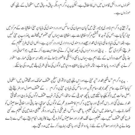
سکولوں اور دانش گاہوں میں اس کا اطلاق ہے، لیکن یہ پروگرام دیگر سیاق و سباق میں استعمال کے لئیے بھی
موزوں ہے۔
یہ تربیتی پروگرام ایموری یونیورسٹی میں گیان دھیان کی سائنس اور درد مندی کی بنیاد پر مبنی اخلاقیات کے مرکز میں
تیار کیا گیا ہے، جس کی توجہ کا مجتمع مرکز اخلاقیات ہے.اخلاقیات، یہاں کسی مخصوص ثقافت یا مذہب پر مبنی نہیں
ہے، بلکہ اس کی بنیاد عالمی بنیادی اقدار جیسے درد مندی، رواداری اور در گزر پر ہے- ایس ای ای طرزِ تعلیم کے
طریقے انفرادی سطح پر اپنی اور دوسروں کی دیکھ بھال کرنے کی صلاحیت پیدا کرتے ہیں، جو جسمانی اور
جذباتی صحت دونوں کے لئے اہم ہے- یہاں باہمی وابستگی کا شعور بڑھانے اور ناقدانہ سوچ کی مہارت استوار
کرنے پر بھی زور دیا جاتا ہے، تا کہ افزوں پذیر پیچیدہ دنیا میں لوگوں کی عالمی شہری بننے میں مدد کی جا سکے.
یہ پروگرام "عالمگیر اقدار" پر مبنی ہے اور اس لئیے بین الاقوامی سطح پرمختلف ممالک اور ثقافتوں میں استعمال
کیا جا سکتا ہے. عام سمجھ بوجھ ، عام تجربہ اور سائنس کی بنیاد پر مبنی پروگرام کےمختلف اصول اور طریقے اپنی
اصل حالت میں لاگو کئیے جا سکتے ہیں یا کچھ تبدیلی کے ساتھ، جس کی ترغیب مختلف لوگوں کی مذہبی اور ثقافتی
اقدار سے لی گئی ہو۔ اِس مجموعی اور جامع پروگرام کا مقصد ہر عمر کے لوگوں کی سماجی، جذباتی اور اخلاقی صلاحیتوں کو
نِکھارنا ہے۔ اس معاملہ میں اس کی تعلیم ریاضی، سائنس، غیر ملکی زبانیں اور دیگر تعلیمی مضامین کی تعلیم سے کسی
طرح بھی مختلف نہیں ہے. تعلیم، بےشک اقدار اور صلاحیتوں کو فروغ دینے کا فریضہ انجام دیتی ہے جس سے بڑے
پیمانے پر افراد اور معاشرہ کے لئے زیادہ خوشی اور باہمی ربط پیدا کرنے میں مدد ملتی ہے.