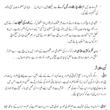
شروعات میں ہم
سننے ، پڑھنے اور تجربہ کرنے
سے سیکھتے ہیں- اس طرح بنیادی معلومات پر مبنی ہر قدر
کی تفہیم ہو سکے گی۔
تنقیدی سوچ کو بروئے کار لاتے ہوئے ہم مختلف طریقوں کا استعمال کر کے
اقدار کی تحقیقات
کرتے ہیں
اورانکو اپنے حالات پر لاگو کرتے ہیں جو کہ اپنی ذاتی "تنقیدی آگہی" کے احساس کو جنم دیتا ہے۔ اس کا
تعلق "آہا" لمحات سے ہے جب ہم دروں بینی سے آشکارا ہوتے ہیں اور ہم علم کی بنیادی سطح کو اپنی
زندگیوں سے منسلک پاتے ہیں۔
رو بہ تکرار کثرت شناسی
اقدار کو کردار کی مضبوطی اور شخصیت کے اطوار میں بدل دیتی ہے۔ اسے متواتر
مشق اور بحث مباحثہ سے حاصل کیا جاتا ہے حتیٰ کہ یہ اقدار خود کار اور بے ساختہ ہو جائں۔
تین حلقہ اثر
ذاتی
- دیگر لوگوں اور وسیع تر کمیونٹی کی ضروریات کو پورا کرنے کے لئے، ہمیں سب سے پہلے اپنی ضروریات اور
اپنی اندرونی زندگی پر توجہ دینا سیکھنا ضروری ہے۔ ایسا جذباتی خواندگی کے فروغ سے ممکن ہوتا ہے، جس میں
جذبات کی پہچان اور ان کے اثرات کی فہم شامل ہے جو ہمیں ایسے غیر ارادی عمل سی باز رکھتی ہے جو ہماری
اور دوسروں کی ذات کو گزند پہنچا سکے۔
سماجی
- انسان ہونے کی حیثیت سے ہم فطری طور پر سماجی ہیں- اور یہ بہت اہم ہے کہ ہم دوسروں کے ساتھ اچھا