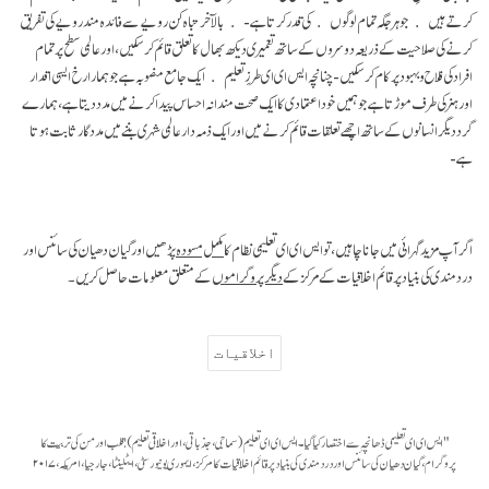
کرتے ہیں جو ہر جگہ تمام لوگوں کی قدر کرتا ہے- بالآخر تباہ کن رویے سے فائدہ مند رویے کی تفریق
کرنے کی صلاحیت کے ذریعہ دوسروں کے ساتھ تعمیری دیکھ بھال کا تعلق قائم کر سکیں، اور عالمی سطح پر تمام
افراد کی فلاح و بہبود پر کام کر سکیں- چنانچہ ایس ای ای طرزِتعلیم ایک جامع منصوبہ ہے جو ہمارا رخ ایسی اقدار
اور ہنر کی طرف موڑتا ہے جو ہمیں خود اعتمادی کا ایک صحت مندانہ احساس پیدا کرنے میں مدد دیتا ہے، ہمارے
گرد دیگر انسانوں کے ساتھ اچھے تعلقات قائم کرنے میں اور ایک ذمہ دار عالمی شہری بننے میں مدد گار ثابت ہوتا
ہے-
اگر آپ مزید گہرائی میں جانا چاہیں، تو ایس ای ای تعلیمی نظام کا
مکمل مسودہ
پڑھیں اور گیان دھیان کی سائنس اور
درد مندی کی بنیاد پر قائم اخلاقیات کے مرکز کے
دیگر پروگراموں
کے متعلق معلومات حاصل کریں۔
اخلاقیات
"ایس ای ای تعلیمی ڈھانچہ سے اختصار کیا گیا۔ ایس ای ای تعلیم (سماجی، جذباتی، اور اخلاقی تعلیم): قلب اور من کی تربیت کا
پروگرام، گیان دھیان کی سائنس اور درد مندی کی بنیاد پر قائم اخلاقیات کا مرکز، ایموری یونیورسٹی، ایٹلینٹا، جارجیا، امریکہ، ۲۰۱۷