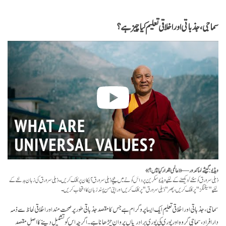
on
facebook
سماجی، جذباتی اور اخلاقی تعلیم کیا چیز ہے؟
ویڈیو: گیشے لہاکدور — «عالمی اقدار کیا ہیں؟»
ذیلی سرورق کو سننے/دیکھنے کے لئیے ویڈیو سکرین پر دائں کونے میں نیچے ذیلی سرورق آئیکان پر کلک کریں۔ ذیلی سرورق کی زبان بدلنے کے
لئیے "سیٹنگز" پر کلک کریں، پھر "ذیلی سرورق" پر کلک کریں اور اپنی من پسند زبان کا انتخاب کریں۔
سماجی، جذباتی اور اخلاقی تعلیم ایک ایسا پروگرام ہے جس کا مقصد جذباتی طور پر صحت مند اور اخلاقی لحاظ سے ذمہ
دار افراد، سماجی گروہ اور پوری کی پوری برادریاں پروان چڑھانا ہے۔ اگرچہ اس کو تشکیل دینے کا اصل مقصد