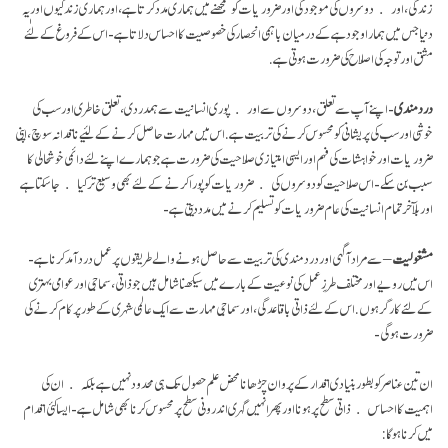
زندگی، اور دوسروں کی موجودگی اور ضروریات کو سمجھنے میں ہماری مدد کرتا ہے، اور ہماری زندگیوں اور یہ
دنیا جس میں ہمارا وجود ہے کے درمیان باہمی انحصار کی خصوصیت کا احساس دلاتا ہے- اس کے فروغ کے لٰئے
مشق اور توجہ کی اصلاح کی ضرورت ہوتی ہے.
درد مندی
- اپنے آپ سے تعلق، دوسروں سےاور پوری انسانیت سے ہمدردی، تعلق خاطری اورسب کی
خوشی اور سب کی پریشانی کومحسوس کرنے کی تربیت ہے. اس میں مہارت حاصل کرنے کے لئیے ناقدانہ سوچ، اپنی
ضروریات اور خواہشات کی فہم اور ایسی امتیازی صلاحیت کی ضرورت ہے جو ہمارے اپنے لئے دائمی خوشحالی کا
سبب بن سکے- اس صلاحیت کو دوسروں کی ضروریات کو پورا کرنے کے لئے بھی وسیع تر کیا جا سکتا ہے
اور بلآخر تمام انسانیت کی عام ضروریات کو تسلیم کرنے میں مدد دیتی ہے-
مشغولیت
– سے مراد آگہی اور درد مندی کی تربیت سے حاصل ہونے والے طریقوں پر عمل درد آمد کرنا ہے-
اس میں رویے اور مختلف طرزِعمل کی نوعیت کے بارے میں سیکھنا شامل ہیں جو ذاتی، سماجی اور عوامی بہتری
کے لئَے کارگر ہوں. اس کے لئے ذاتی با قاعدگی ،اور سماجی مہارت سے ایک عالمی شہری کے طور پر کام کرنے کی
ضرورت ہو گی-
ان تین عناصر کو بطور بنیادی اقدار کے پروان چڑھانا محض علم حصول تک ہی محدود نہیں ہے بلکہ ان کی
اہمیت کا احساس ذاتی سطح پر ہونا اور پھر انہیں گہری اندرونی سطح پر محسوس کرنا بھی شامل ہے- ایسا کئی اقدام
میں کرنا ہو گا: