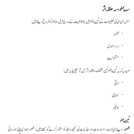
سہ پہلو، سہ حلقہ اثر
ایس ای ای کی تعلیمات کے تین پہلو ہیں جو قابلیت کے درج ذیل عناصر کو فروغ دیتے ہیں:
شعور
درد مندی
مشغولیت
مزید یہ کہ یہ تین پہلو تین مختلف حلقئہ اثر میں توسیع پذیر ہیں:
ذاتی
سماجی
عالمی
تین پہلو
شعور
- اپنے خیالات، احساسات اور جذبات کی سمجھ بوجھ کو استوار کرنے کو کہتے ہیں- شعور ہماری اپنی اندرونی