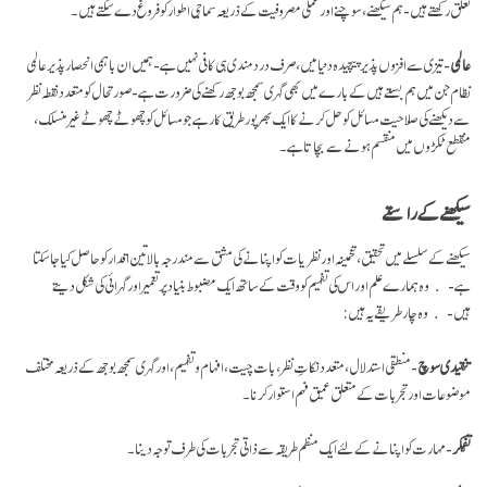
تعلق رکھتے ہیں- ہم سیکھنے، سوچنے اور عملی مصروفیت کے ذریعہ سماجی اطوار کو فروغ دے سکتے ہیں۔
عالمی
- تیزی سے افزوں پذیر پیچیدہ دنیا میں، صرف درد مندی ہی کافی نہیں ہے- ہمیں ان باہمی انحصار پذیر عالمی
نظام جن میں ہم بستے ہیں کے بارے میں بھی گہری سمجھ بوجھ رکھنے کی ضرورت ہے- صورتحال کو متعدد نقطہ نظر
سے دیکھنے کی صلاحیت مسائل کو حل کرنے کا ایک بھر پور طریق کار ہے جو مسائل کو چھوٹے چھوٹے غیر منسلک،
منقطع ٹکڑوں میں منقسم ہونے سے بچاتا ہے۔
سیکھنے کے راستے
سیکھنے کے سلسلے میں تحقیق، تخمینہ اور نظریات کو اپنانے کی مشق سے مندرجہ بالا تین اقدار کو حاصل کیا جا سکتا
ہے- وہ ہمارے علم اور اس کی تفہیم کو وقت کے ساتھ ایک مضبوط بنیاد پر تعمیر اور گہرائی کی شکل دیتے
ہیں- وہ چار طریقے یہ ہیں:
تنقیدی سوچ
- منطقی استدلال، متعدد نکاتِ نظر، بات چیت، افہام و تفہیم، اور گہری سمجھ بوجھ کے ذریعہ مختلف
موضوعات اور تجربات کے متعلق عمیق فہم استوار کرنا۔
تفکّر
- مہارت کو اپنانے کے لئے ایک منظم طریقہ سے ذاتی تجربات کی طرف توجہ دینا۔