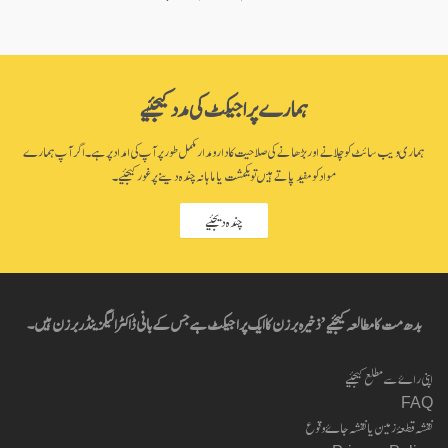
ہمارے پراجیکٹ کی مدد کیجئیے
ہماری ویب سائٹ کو چلانے اور بڑھانے کی صلاحیت کا دارومدار مکمل طور پر آپ کی امداد پر ہے۔ اگر آپ ہمارے
مواد کو مفید پاتے ہیں تو یکمشت یا ماہانہ چندہ دینے پر غور کیجئیے۔
چندہ دیجئیے
بدھ مت کا مطالعہ کیجئیے’ ذخیرہ برزن کا ایک پراجیکٹ ہے جس کے بانی ڈاکٹر الیگزینڈر برزن ہیں۔
اپنی راۓ سے مطلع کیجئیے
FAQ
نقشہ قطعۂ زمین یا نقشہ جاۓ وقوع