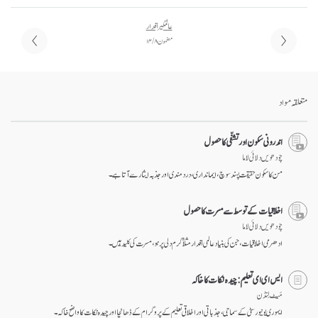
عالمگیر اقدار
مضمون ۸ / ۱۴
متعلقہ مواد
اندرونی سکون اور تشفّی کا حصول
چودھویں دلائی لاما
من کا سکون حقیقت پسند سوچ، ایمانداری، درد مندی اور جذبہ ایثار سے آتا ہے۔
اخلاقیات کے توسط سے مسرت کا حصول
چودھویں دلائی لاما
ادھرمی اخلاقیات، جن کی بنیاد عالمی اقدار مثلاً گرم دلی پر ہو، مسرت کی کلید ہیں۔
ایس ای ای تعلیم: چیدہ نکات کا خاکہ
مَیٹ لِنڈن
ایموری یونیورسٹی کے سماجی، جذباتی اور اخلاقی تعلیم کے پروگرام کے ڈھانچا اور چیدہ نکات کا واضح خاکہ۔