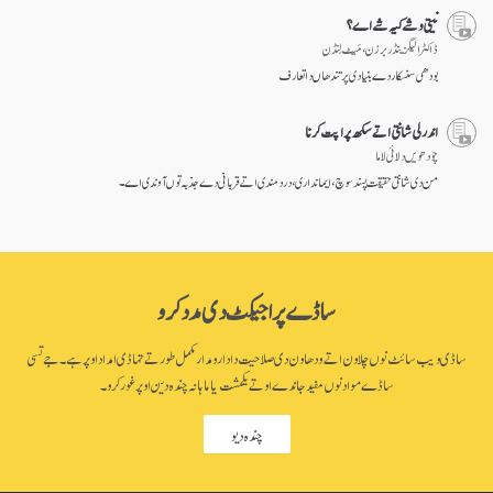
نیتی وشے کیہ شے اے؟
ڈاکٹر الیگزینڈر برزن ، مَیٹ لِنڈن
بودھی سنسکار دے بنیادی پرتندھاں دا تعارف
اندرلی شانتی اتے سکھ پراپت کرنا
چودھویں دلائی لاما
من دی شانتی حقیقت پسند سوچ، ایمانداری، درد مندی اتے قربانی دے جذبہ توں آوندی اے۔
ساڈے پراجیکٹ دی مدد کرو
ساڈی ویب سائٹ نوں چلاون اتے ودھاون دی صلاحیت دا دارومدار مکمل طور تے تہاڈی امداد اوپر ہے۔ جے تسی
ساڈے مواد نوں مفید جاندے او تے یکمشت یا ماہانہ چندہ دین اوپر غور کرو۔
چندہ دیو