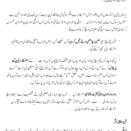
ایہناں تن پرتندھاں نوں بطور مُول سنسکار دے پنگرنا کیول جانکاری پراپت کرن تک ہی محدود نئیں اے
سغوں ایہناں دے پربھاؤ دا احساس ذاتی پدھر اوپر ہونا اتے فیر اوہناں نوں ڈونگی اندرلی پدھر اوپر محسوس
کرنا وی شامل اے- انج کئی منزلاں وچ کرنا ہووے گا:
شروع وچ اسی
سنن ، پڑھن اتے تجربہ کرن
توں سکھنے آں- ایس طراں مڈھلی جانکاری اوپر قائم ہر
سنسکار دی سمجھ آ سکے گی۔
پرکھ وچار نوں کم وچ لیاوندیاں ہویاں اسی مختلف طریقیاں نوں ورت کے
سنسکار دی پرکھ
پرچول
کرنے آں اتے اوس نوں اپنے حال اوپر لاگو کرنے آں جو کہ اپنی ذاتی "تنقیدی سرت" دے
احساس نوں جنم دیندا اے۔ ایس دا تعلق "آہا" سمے نال اے جدوں اسی وچل واہی سرت توں باخبر
ہونے آں اتے گیان دی بنیادی پدھر نوں اپنی زندگی نال جڑیا ہویا پانے آں۔
وار وار ہون والی کثرت شناسی
سنسکاراں نوں اچار وہار دی مضبوطی اتے شخصیت دے سبھاو وچ
بدل دیندی اے۔ ایس نوں متواتر مشق اتے وچار ونڈ راہیں پراپت کیتا جاندا اے حتیٰ کہ ایہ
سنسکار خود کار اتے بے ساختہ ہو جان۔
تن حلقہ اثر
ذاتی
- دوجے لوکاں دی اتے ساری برادری دی ضرورتاں نوں پورا کرن لئی، سانوں سب توں پہلاں اپنی