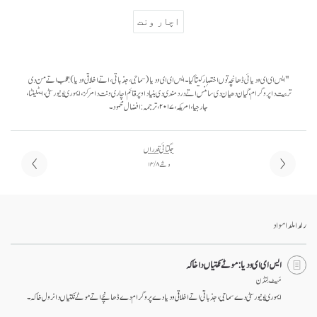
اچار ونت
"ایس ای ای ودیائی ڈھانچہ توں اختصار کیتا گیا۔ ایس ای ای ودیا (سماجی، جذباتی، اتے اخلاقی ودیا): قلب اتے من دی
تربیت دا پروگرام، گیان دھیان دی سائنس اتے درد مندی دی بنیاد اوپر قائم اچاری ونت دا مرکز، ایموری یونیورسٹی، ایٹلینٹا،
جارجیا، امریکہ، ۲۰۱۷، ترجمہ: افضال محمود۔
جگتائی قدراں
وشے ۸ / ۱۴
رلدا ملدا مواد
ایس ای ای ودیا: موٹے نکتیاں دا خاکہ
مَیٹ لِنڈن
ایموری یونیورسٹی دے سماجی، جذباتی اتے اخلاقی ودیا دے پروگرام دے ڈھانچے اتے موٹے نکتیاں دا نرول خاکہ۔