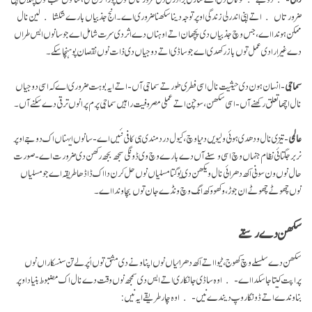
ضرورتاں اتے اپنی اندرلی زندگی اوپر توجہ دینا سکھنا ضروری اے۔ انج جذبیاں بارے شکشا لین نال
ممکن ہوندا اے، جس وچ جذبیاں دی پچھان اتے اوہناں دے اثر دی سرت شامل اے جو سانوں ایس طراں
دے غیر ارادی عمل توں باز رکھدی اے جو ساڈی اتے دوجیاں دی ذات نوں نقصان پوہنچا سکے۔
سماجی
- انسان ہون دی حیثیت نال اسی فطری طور تے سماجی آں- اتے ایہ بوہت ضروری اے کہ اسی دوجیاں
نال اچھا تعلق رکھنے آں- اسی سکھن، سوچن اتے عملی مصروفیت راہیں سماجی پرم پرا نوں ترقی دے سکنے آں۔
عالمی
- تیزی نال ودھدی ہوئی ولیویں دنیا وچ، کیول درد مندی ہی کافی نئیں اے- سانوں ایہناں اک دوجے اوپر
نربر جگتائی نظام جنہاں وچ اسی وسنے آں دے بارے وچ وی ڈونگی سجھ بجھ رکھن دی ضرورت اے- صورت
حال نوں ون سونی اکھ دھرائی نال ویکھن دی یوگتا مسلیاں نوں حل کرن دا اک ڈاڈھا طریقہ اے جو مسلیاں
نوں چھوٹے چھوٹے ان جوڑ، وکھو وکھ انگ وچ ونڈے جان توں بچاوندا اے۔
سکھن دے رستے
سکھن دے سلسلے وچ کھوج، ٹیوا اتے اکھ دھرائیاں نوں اپناونے دی مشق توں اُپرلے تن سنسکاراں نوں
پراپت کیتا جا سکدا اے- اوہ ساڈی جانکاری اتے ایس دی سمجھ نوں وقت دے نال اک مضبوط بنیاد اوپر
بناوندے اتے ڈونگا روپ دیندے نیں- اوہ چار طریقے ایہ نیں: