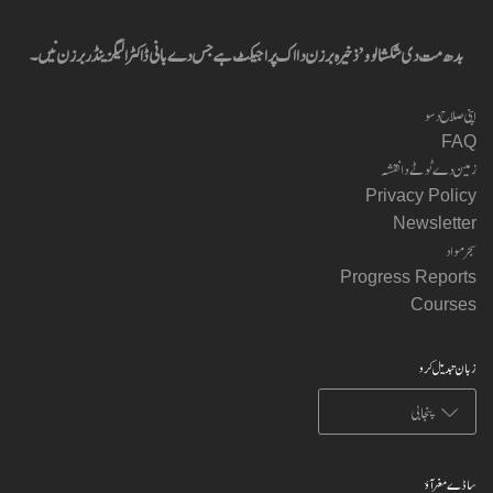
بدھ مت دی شکشا لوو’ ذخیرہ برزن دا اک پراجیکٹ ہے جس دے بانی ڈاکٹر الیگزینڈر برزن نیں۔
اپنی صلاح دسو
FAQ
زمین دے ٹوٹے دا نقشہ
Privacy Policy
Newsletter
سجر مواد
Progress Reports
Courses
زبان تبدیل کرو
ساڈے مغر آؤ