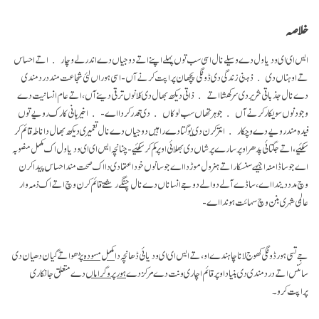
خلاصہ
ایس ای ای ودیا ول دے وسیلے نال اسی سب توں پہلے اپنے اتے دوجیاں دے اندرلے وچار اتے احساس
تے اوہناں دی ذہنی زندگی دی ڈونگی پچھان پراپت کرنے آں- اسی ہوراں لئی شجاعت مند درد مندی
دے نال جذباتی شریر دی سرکھشا اتے ذاتی دیکھ بھال دی کلا نوں ترقی دینے آں، اتے عام انسانیت دے
وجود نوں سویکار کرنے آں جو ہر تھاں سب لوکاں دی قدر کردا اے- اخیر ہانی کارک رویے توں
فیدہ مند رویے دے وچکار انتر کرن دی یوگتا دے راہیں دوجیاں دے نال تعمیری دیکھ بھال دا ناطہ قائم کر
سکئیے، اتے جگتائی پدھر اوپر سارے پرشاں دی بھلائی اوپر کم کر سکئیے- چنانچہ ایس ای ای ودیا ول اک مکمل منصوبہ
اے جو ساڈا منہ اجیہے سنسکار اتے ہنر ول موڑدا اے جو سانوں خود اعتمادی دا اک صحت مند احساس پیدا کرن
وچ مدد دیندا اے، ساڈے آلے دوالے دوجے انساناں دے نال چنگے رشتے قائم کرن وچ اتے اک ذمہ وار
عالمی شہری بنن وچ سہائت ہوندا اے-
جے تسی ہور ڈونگی کھوج لانا چاہندے او، تے ایس ای ای ودیائی ڈھانچہ دا
مکمل مسودہ
پڑھو اتے گیان دھیان دی
سائنس اتے درد مندی دی بنیاد اوپر قائم اچاری ونت دے مرکز دے
ہور پروگراماں
دے متعلق جانکاری
پراپت کرو۔