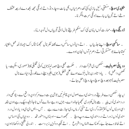
تنقیدی سوچ
- منطقی دلیل بازی، کئی اکھ دھرائیاں، گل بات، وچار ونڈ، اتے ڈونگی سجھ بجھ دے ذریعہ مختلف
وشے اتے تجربیاں بارے ڈونگی سرت پنگرنا ۔
ڈونگے وچار
- مہارت نوں اپنان لئی اک منظم طریقے نال ذاتی تجربیاں ول توجہ دینا۔
سائنسی سوچ
- اپنے جذبیاں اتے دنیا نوں سائنس دے نقطہ نظر نال سمجھنا تا کہ اک اجیہا لائحہ عمل اختیار
کیتا جاۓ جو سنسکرتی اتے دھرم توں انجان ہووے۔
ودیائی مصروفیت
- سکھن دی شراکت دار حکمت عملی وچ حصہ لینا جویں کوئی تخلیقی کلا (مصوری، سنگیت، یا
لکھن دا عمل) یا واتا ورن نال جُڑے ہوۓ علمی شغل (جویں بغیر وسیلے دے قدرتی دنیا دے نال
مصروفیت) جو بعد وچ سوچ وچار وچ ڈھل جائَے-
ایہ چار سکھن دے طریقے درد مندی دے اصول اوپر قائم نیں جو تن پرت دے مرکز اوپر واقع اے- چوکھی وار
درد مندی نوں پلیکھے نال کمزوری سمجھیا جاندا اے- جویں دوجے ساڈے توں ناجائز فیدہ چک رہے ہون بلکہ
اسی اوہناں نوں اکثر غنڈہ گردی اتے منفی کرماں دی اجازت دے رہے آں- ایس ای ای ودیا دا ول درد
مندی نوں زور اتے درد مندی دے روپ وچ سمجھدا اے – اوہناں دا منورتھ دوجیاں لئی احساس
اتے لحاظ دے جذبے رکھنا اے جنہاں دا شروع اتے نتیجہ دونویں زبردست اندرلی شکتی دا وکھالا ہون-