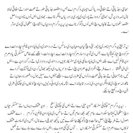
سماجی، جذباتی اتے اخلاقی ودیا اک اجیہا پروگرام اے جس دا مقصد جذباتی طور تے صحت مند اتے اخلاقی لحاظ
نال ذمہ وار پرش، سماجی گروہ اتے پوری دی پوری برادریاں پنگرنا اے۔ بھاویں ایس نوں بناون دا اصل
مقصد سکولاں اتے کالجاں وچ ایس نوں لاگو کرنا اے، پر ایہ پروگرام دوجیاں دَشا وچ استعمال لئی وی سوتر
اے۔
ایہ تربیتی پروگرام ایموری یونیورسٹی وچ گیان دھیان دی سائنس اتے درد مندی دی بنیاد اوپر قائم اچار ونت دے
مرکز وچ تیار کیتا گیا اے، جس دی توجہ دا سارا مرکز اچار ونت اے.اچار ونت، ایتھے کسے خاص سنسکرتی یا دھرم
اوپر قائم نئیں اے، بلکہ ایس دی بنیاد عالمی بنیادی سنسکار جویں درد مندی، رواداری اتے در گزر اوپر ہے- ایس
ای ای شکشا دے طریقے انفرادی پدھر اوپر اپنی اتے دوسریاں دی دیکھ بھال کرن دی یوگتا پیدا کردے
نیں، جو جسمانی اتے جذباتی صحت دونواں لئی ضروری اے- ایتھے آپس دے میل جول دا شعور ودھان اتے
ناقدانہ سوچ دی کلا پنگرن اوپر وی زور دتا جاندا اے، تا کہ پسردی ہوئی ولیویں دنیا وچ لوکاں دی جگتائی شہری
بنن وچ مدد کیتی جا سکے.
ایہ پروگرام "جگتائی سنسکار" اوپر مبنی اے اتے ایس لئی جگتائی سطح اوپرمختلف دیساں اتے سنسکرتیاں
وچ استعمال کیتا جا سکدا اے. عام سجھ بجھ ، عام تجربہ اتے سائنس دی بنیاد اوپر قائم پروگرام دے مختلف
اصول اتے طریقے اپنی اصل حالت وچ لاگو کیتے جا سکدے نیں یا کجھ تبدیلی دے نال، جس دی اکساوٹ مختلف
لوکاں دے دھرم اتے سنسکرتی سنسکاراں توں لئی گئی ہووے۔ ایس سارے دے سارے اتے مکمل