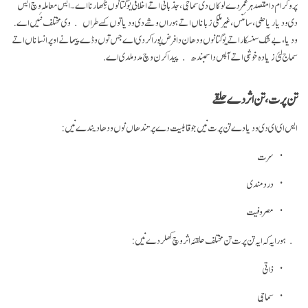
پروگرام دا مقصد ہر عمر دے لوکاں دی سماجی، جذباتی اتے اخلاقی یوگتا نوں نِکھارنا اے۔ ایس معاملہ وچ ایس
دی ودیا ریاضی، سائنس، غیر ملکی زباناں اتے ہوراں وشے دی ودیا توں کسے طراں وی مختلف نئیں اے.
ودیا، بےشک سنسکار اتے یوگتا نوں ودھان دا فرض پورا کردی اے جس توں وڈے پیمانے اوپر انساناں اتے
سماج لئی زیادہ خوشی اتے آپس دا سمبندھ پیدا کرن وچ مدد ملدی اے.
تن پرت، تن اثر دے حلقے
ایس ای ای دی ودیا دے تن پرت نیں جو قابلیت دے پرتندھاں نوں ودھا دیندے نیں:
سرت
درد مندی
مصروفیت
ہور ایہ کہ ایہ تن پرت تن مختلف حلقئہ اثر وچ کھلردے نیں:
ذاتی
سماجی