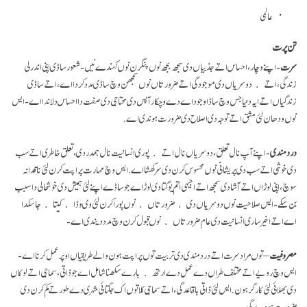
عالمی
تن پرت
سرت
- اپنے وچار، احساس اتے جذبیاں دی سجھ بجھ نوں پنگرن نوں کہندے نیں- شعور ساڈی اپنی اندرلی
زندگی، اتے دوسریاں دی موجودگی اتے ضرورتاں نوں سمجھن وچ ساڈی مدد کردا اے، اتے ساڈی
زندگیاں اتے ایہ دنیا جس وچ ساڈا وجود اے دے وچکار آپس دی محتاجی دی صفت دا احساس دلاندا اے- ایس
نوں ودھان لئی مشق اتے توجہ دی اصلاح دی ضرورت ہوندی اے.
درد مندی
- اپنے آپ نال تعلق، دوسریاں نال اتے پوری انسانیت نال ہمدردی، تعلق خاطری اتےسب
دی خوشی اتے سب دی پریشانی نوں محسوس کرن دی سرکھشا اے. ایس وچ مہارت پراپت کرن لئی ناقدانہ
سوچ، اپنی لوڑاں اتے آشا دی سمجھ اتے اجیہی اُتم یوگتا دی لوڑ اے جو ساڈے اپنے لئی ہمیش دی خوشحالی دا سبب
بن سکے- ایس صلاحیت نوں دوسریاں دی ضرورتاں نوں پورا کرن لئی وی وڈا کیتا جا سکدا
اے اتے اخیر ساری انسانیت دی عام ضرورتاں نوں قبول کرن وچ مدد دیندی اے-
مصروفیت
– توں مراد سرت اتے درد مندی دی تربیت توں پراپت ہون والے طریقیاں اوپر عمل کرنا اے-
ایس وچ رویے اتے مختلف طراں دے عمل دے ارتھ بارے سکھنا شامل اے جو ذاتی، سماجی اتے لوکاں
دی بھلائی لئی کارگر ہون. ایس لئی ذاتی با قاعدگی ، اتے سماجی کلا توں اک جگتائی شہری دے طور تے کم کرن دی
ضرورت ہووے گی-