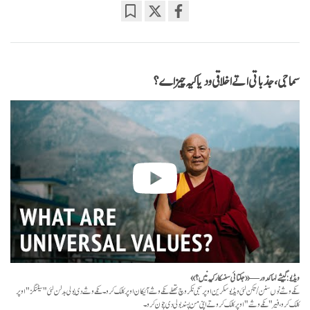
Bookmark
Share
on
facebook
سماجی، جذباتی اتے اخلاقی ودیا کیہ چیز اے؟
ویڈیو: گیشے لہاکدور — «جگتائی سنسکار کیہ نیں؟»
نکے وشے نوں سنن/تکن لئی ویڈیو سکرین اوپر سجی نکر وچ تھلے نکے وشے آئیکان اوپر کلک کرو۔ نکے وشے دی بولی بدلن لئی "سیٹنگز" اوپر
کلک کرو، فیر "نکے وشے" اوپر کلک کرو تے اپنی من پسند بولی دی چون کرو۔