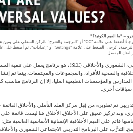
رو – "ما القيم الكونية؟"
لتشغيل الترجمة، رجاءً أضغط على علامة "CC" أو "الترجمة والشرح" بالركن السفلي 
ر لغتك المفضل
التعلُّم الاجتماعي، الشعوري والأخلاقي (SEE)، هو برنامج يعمل على تنمية
لاقية والصحية للأفراد، والمجموعات والمجتمعات. بينما تم إنشا
لمدارس والمؤسسات التعليمية العليا، إلا إن البرنامج مناسب ك
سياقات أخرى.
لتدريبي تم تطويره من قِبَل مركز العلم التأملي والأخلاق القائمة
، وبه تركيز عميق على الأخلاق. الأخلاق هنا ليست قائمة على ثق
ساسها قائم على القيم الأخلاقية الإنسانية الأساسية العالمية مثل:
مح. التدرُّب على البرنامج التدريبي الاجتماعي الشعوري والأخلاقي