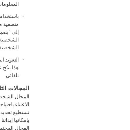
المعلومات
باستخدام 
منطقية مت
إلى "بصير
الشخصية، 
الشخصية.
التعويد ا
هذا ينتُج
تلقائي.
المجالات الثل
المجال الشخصي –
الاعتناء باحتي
نستطيع تحديد ا
بإمكانها إيذائنا
المجال المجتمع