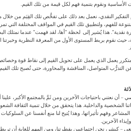
 الأساسية ونقوم بتنمية فهم لكل قيمة من تلك القيم.
التفكير النقدي، نعمل بعد ذلك على تفحُّص تلك القِيَم من خلال
نوعة للفهم، ولتطبيق تلك القيم في المواقف المختلفة التي تمر ب
ة نقدية". هذا يُشير إلى لحظة "أها، لقد فهمت" عندما نمتلك الب
حيث نقوم بربط المستوى الأول من المعرفة النظرية وخبرتنا الحي
لمتكرر يعمل الذي يعمل على تحويل القيم إلى نقاط قوة وخصا
 عن التدرُّب المتواصل، المناقشة والمحاورة، حتى تُصبح تلك القيم
اثة
 أن نعتني باحتياجات الآخرين ومن ثَمَّ بالمجتمع الأكبر، علينا أولً
اجاتنا الشخصية والداخلية. هذا يتحقق من خلال تنمية الثقافة الشع
لمشاعر وفهم تأثيراتها، وهذا يُتيح لنا منع أنفسنا عن السلوكيات 
 وإيذاء الآخرين.
ي – كبشر، نحن اجتماعيين بفطرتنا، ومن المهم للغاية أن تربطن