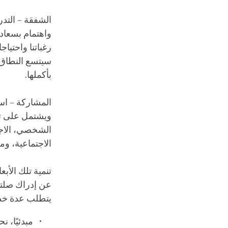
الشفقة – التدر
واهتمام بسعادت
رغباتنا واحتياج
سيتسع النطاق ل
بأكملها.
المشاركة – است
ويشتمل على تعل
الشخصي، الاجت
الاجتماعية، وم
تنمية تلك الأب
عن إدراك صلته
يتطلب عدة خ
مبدئيًا، 