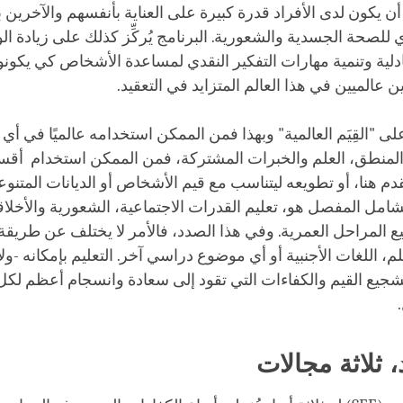
 يكون لدى الأفراد قدرة كبيرة على العناية بأنفسهم والآخرين 
لصحة الجسدية والشعورية. البرنامج يُركِّز كذلك على زيادة ا
تبادلية وتنمية مهارات التفكير النقدي لمساعدة الأشخاص كي يكونوا
ن عالميين في هذا العالم المتزايد في التعقيد.
لى "القِيَم العالمية" وبهذا فمن الممكن استخدامه عالميًا في أي ث
 المنطق، العلم والخبرات المشتركة، فمن الممكن استخدام أقسا
دم هنا، أو تطويعه ليتناسب مع قيم الأشخاص أو الديانات المتنو
لشامل المفصل هو، تعليم القدرات الاجتماعية، الشعورية والأخلاق
ع المراحل العمرية. وفي هذا الصدد، فالأمر لا يختلف عن طريقة ت
م، اللغات الأجنبية أو أي موضوع دراسي آخر. التعليم بإمكانه -ولا
جيع القيم والكفاءات التي تقود إلى سعادة وانسجام أعظم لكل 
د، ثلاثة مجالات