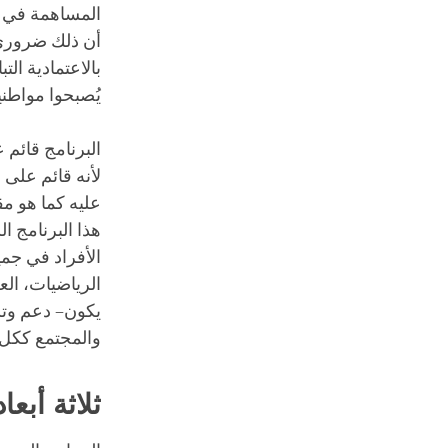
المساهمة في أن
أن ذلك ضروري ل
بالاعتمادية ال
يُصبحوا مواطني
البرنامج قائم ع
لأنه قائم على
عليه كما هو مق
هذا البرنامج ا
الأفراد في جمي
الرياضيات، العل
يكون– دعم وتش
والمجتمع ككل.
ثلاثة أبعا