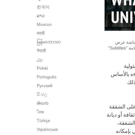
한국어
ລາວ
Монгол
मराठी
မြန်မာဘာသာ
على يمين شاشة عرض
الفيديو. لتغير لغة الترجمة، يُرجى الضغط على علامة "Settings" أو "إعدادات"، ثم أضغط على علامة "Subtitles"
नेपाली
پنجابی
 المسئولية
Polski
ءه بالأساس
Português
ذلك
Русский
සිංහල
తెలుగు
 على الشفقة
ไทย
افة أو ديانة
Türkçe
 الشفقة،
Українська
 بإمكانه