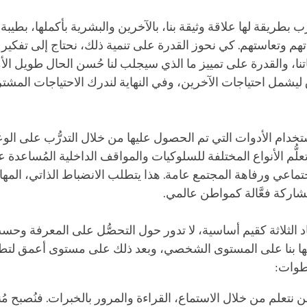
ب بطريقة لها علاقة وثيقة بنا، بالآخرين والبشرية بأكملها، بطيب
هم وتعاستهم. كي نحوز القدرة على تنمية ذلك، نحتاج إلى تفكير
اتنا، والقدرة على تمييز ما الذي سيجلب لنا حُسن الحال طويل الأم
يشمل احتياجات الآخرين، وفي النهاية لندرك الاحتياجات المشت
خدام الأدوات التي تم الحصول عليها من خلال التدرُّب على ال
ُّم الأنواع المختلفة للسلوكيات والمواقف الداخلية المُساعدة
ماعي ورفاهة المجتمع عامة. هذا يتطلب الانضباط الذاتي، المه
شاركة فعَّالة كمواطن عالمي.
عاد الثلاثة كقيم أساسية، لا تدور حول التحصُّل على المعرفة وحس
ا بنا على المستوى الشخصي، وبعد ذلك على مستوى أعمق لتطب
طوات:
نحن نتعلم من خلال الاستماع، القراءة والمرور بالخبرات. فنُصبح م