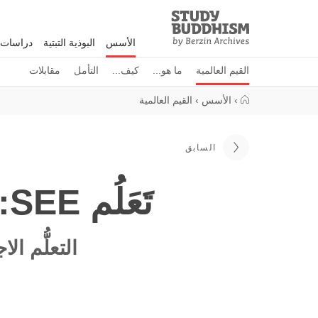
Study
Clos
Buddhism
الأسس
البوذية التبتية
دراسات 
Home
القيم العالمية
ما هو...
كيف...
التأمل
مقابلات
›
الأسس
›
القيم العالمية
السابق
تَعَلُم SEE: برنامج تدريبي عن القيم العالمية
التعلُّم ا