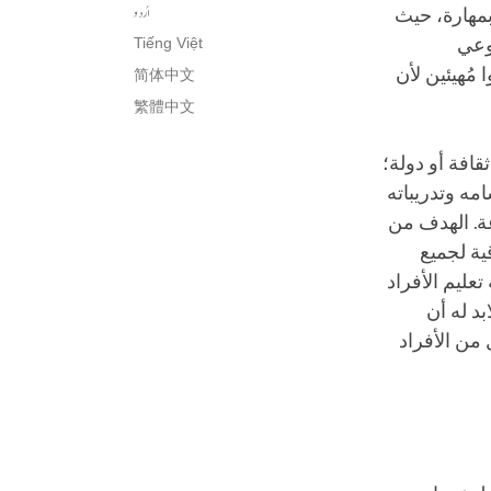
اُردو
بمهارة، حيث
لوعي
Tiếng Việt
 مُهيئين لأن
简体中文
繁體中文
قافة أو دولة؛
مه وتدريباته
عة. الهدف من
ية لجميع
عليم الأفراد
بد له أن
من الأفراد