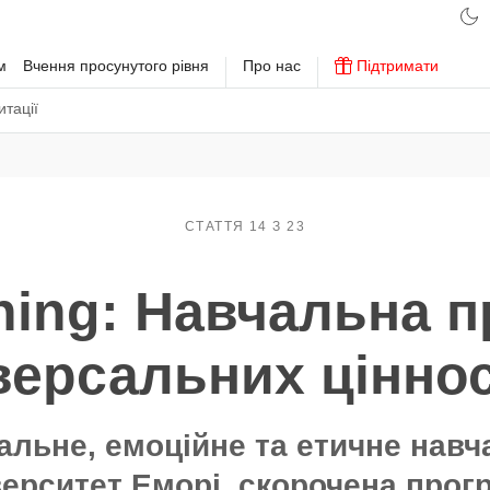
м
Вчення просунутого рівня
Про нас
Підтримати
тації
СТАТТЯ 14 З 23
ning: Навчальна п
версальних цінно
альне, емоційне та етичне навч
верситет Еморі, скорочена прог