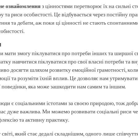
не ознайомлення
з цінностями перетворює їх на сильні с
у та риси особистості. Це відбувається через постійну пра
ення та дебати, аж поки ці цінності не стають спонтанни
обистості.
и
и мати змогу піклуватися про потреби інших та ширшої с
атку навчитися піклуватися про свої власні потреби та в
ливо досягти шляхом розвитку емоційної грамотності, ко
моції та розуміти їхній вплив. Це дозволяє нам утримувати
 поведінки, яка може зашкодити нам самим та іншим.
юди є соціальними істотами за своєю природою, тож добра
ас дуже важлива. Ми можемо розвивати соціальні риси че
флексію та активну практику.
 світі, який стає дедалі складнішим, одного лише співчутт