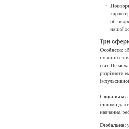
Повтор
характер
обговор
нашої ос
Три сфер
Особиста:
аб
повинні споч
світ. Це мож
розрізняти е
імпульсивної
Соціальна:
л
іншими для н
навчання, ре
Глобальна:
у