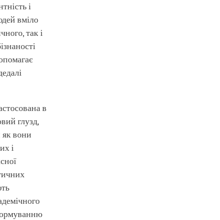
нтність і
юдей вміло
чного, так і
ізнаності
допомагає
дедалі
астосована в
вий глузд,
 як вони
их і
ксної
етичних
ють
адемічного
 формуванню