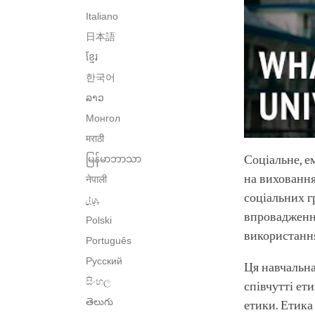
Italiano
日本語
ខ្មែរ
한국어
ລາວ
Монгол
मराठी
Соціальне, е
မြန်မာဘာသာ
на виховання
नेपाली
соціальних г
پنجابی
впровадження
Polski
використання
Português
Русский
Ця навчальна
සිංහල
співчутті ет
తెలుగు
етики. Етика 