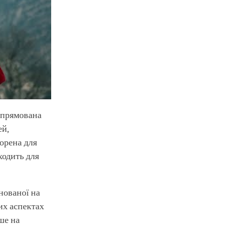
 спрямована
ей,
орена для
ходить для
нованої на
их аспектах
дше на