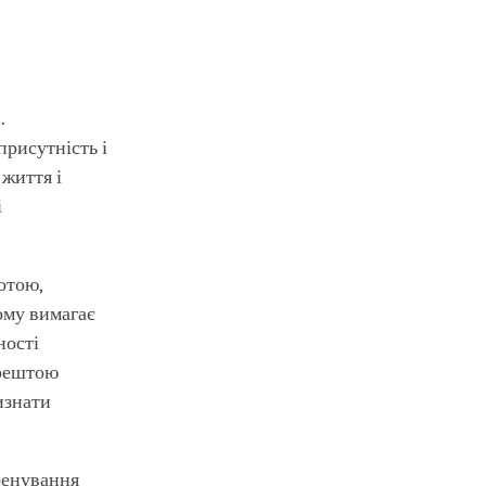
.
присутність і
 життя і
і
отою,
ому вимагає
ності
Зрештою
изнати
тренування