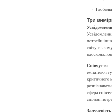
Глобаль
Три вимір
Усвідомлен
Усвідомлення
потреби інши
світу, в яко
вдосконалюв
Співчуття
–
емпатією і т
критичного м
розпізнавати
сфера співчу
спільні потр
Залученіст