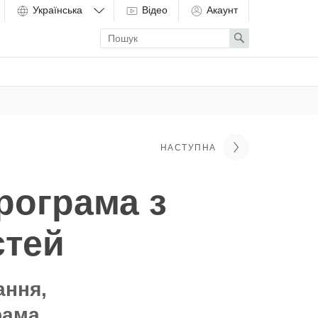
Відео
Акаунт
Enter
Search
search
term
НАСТУПНА
рограма з
стей
ання,
рама