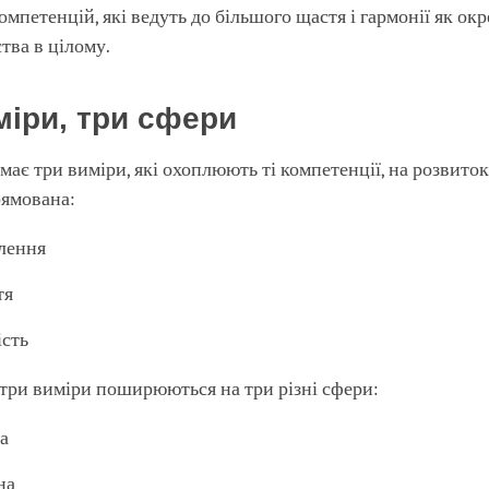
компетенцій, які ведуть до більшого щастя і гармонії як ок
ства в цілому.
міри, три сфери
 має три виміри, які охоплюють ті компетенції, на розвиток
рямована:
лення
тя
ість
і три виміри поширюються на три різні сфери:
а
на