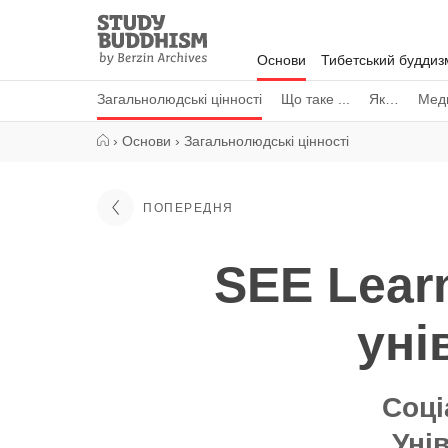
Close
Study
Buddhism
Основи
Тибетський буддиз
Home
Загальнолюдські цінності
Що таке ...
Як…
Меди
›
Основи
›
Загальнолюдські цінності
ПОПЕРЕДНЯ
SEE Lear
уні
Соці
Уні