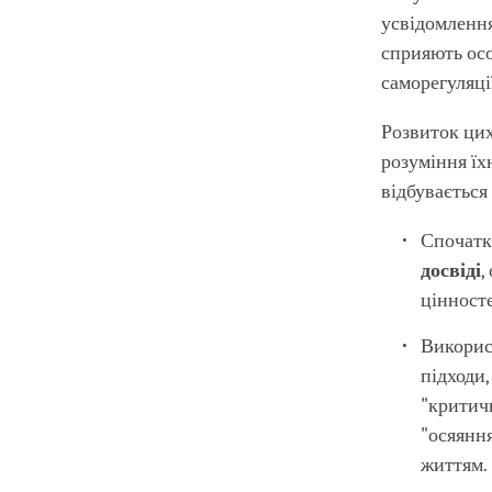
усвідомлення
сприяють осо
саморегуляці
Розвиток цих
розуміння їх
відбувається 
Спочатк
досвіді
,
цінност
Викорис
підходи,
"критич
"осяяння
життям.