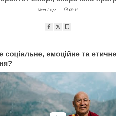
Метт Лінден
05:16
Share
Bookmark
on
facebook
е соціальне, емоційне та етичн
ня?