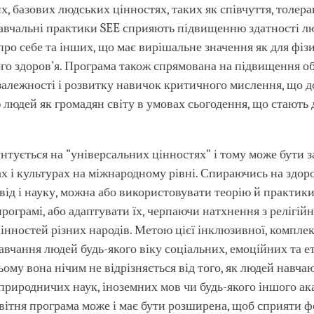
х, базових людських цінностях, таких як співчуття, толера
авчальні практики SEE сприяють підвищенню здатності л
про себе та інших, що має вирішальне значення як для фізи
го здоров'я. Програма також спрямована на підвищення об
алежності і розвитку навичок критичного мислення, що 
людей як громадян світу в умовах сьогодення, що стають 
нтується на "універсальних цінностях" і тому може бути з
ах і культурах на міжнародному рівні. Спираючись на здоро
від і науку, можна або використовувати теорію й практики
програмі, або адаптувати їх, черпаючи натхнення з релігійн
інностей різних народів. Метою цієї інклюзивної, компле
авчання людей будь-якого віку соціальних, емоційних та 
ьому вона нічим не відрізняється від того, як людей навча
природничих наук, іноземних мов чи будь-якого іншого ак
вітня програма може і має бути розширена, щоб сприяти