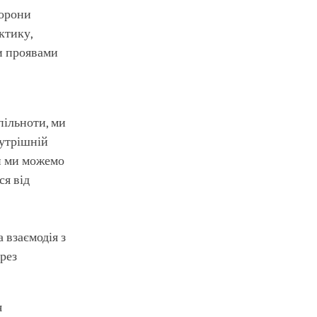
торони
ктику,
ми проявами
пільноти, ми
нутрішній
ли ми можемо
ся від
 взаємодія з
рез
я