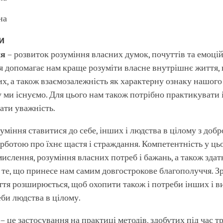
на
и
ня
– розвиток розуміння власних думок, почуттів та емоцій
 допомагає нам краще розуміти власне внутрішнє життя, 
х, а також взаємозалежність як характерну ознаку нашого
му ми існуємо. Для цього нам також потрібно практикувати 
ати уважність.
 уміння ставитися до себе, інших і людства в цілому з добр
урботою про їхнє щастя і страждання. Компетентність у ць
ислення, розуміння власних потреб і бажань, а також здат
 те, що принесе нам самим довгострокове благополуччя. 
ття розширюється, щоб охопити також і потреби інших і в
еби людства в цілому.
ь
– це застосування на практиці методів, здобутих під час 