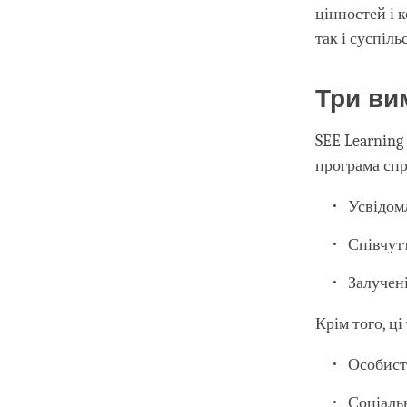
цінностей і 
так і суспіль
Три ви
SEE Learning
програма сп
Усвідом
Співчут
Залучен
Крім того, ц
Особист
Соціаль