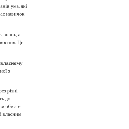
нів ума, які
гає навичок
я знань, а
своєння. Це
 власному
ної з
ез різні
ть до
 особисте
 і власним