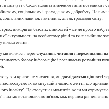
 та співчуття. Сюди входить вивчення типів поведінки і ста
бистому, соціальному і громадському добробуту. Це вима
ї, соціальних навичок і активних дій як громадян світу.
 трьох вимірів як базових цінностей – це не просто набутт
ньої актуальності на особистому рівні та їхнє глибинне за
у кілька етапів:
у ми вчимося через
слухання, читання і переживання на
 отримуємо базову інформацію і розвиваємо розуміння кож
ей.
товуючи критичне мислення, ми
досліджуємо цінності
чер
 і застосовуємо їх до ситуацій власного життя, що приводи
ного інсайту". Це стосується моментів, коли ми отримуємо
" і відтак встановлюємо зв’язок між першим рівнем знань