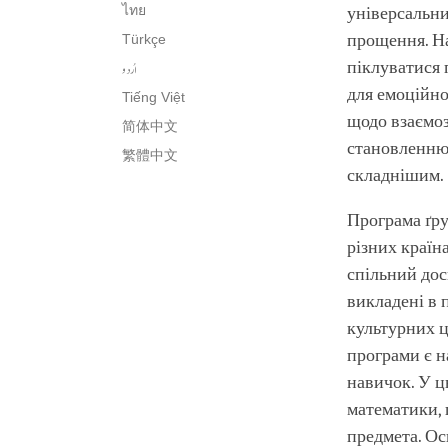
ไทย
універсальни
прощення. Н
Türkçe
піклуватися 
اُردو
для емоційно
Tiếng Việt
щодо взаємоз
简体中文
становленню 
繁體中文
складнішим.
Програма ґру
різних країн
спільний дос
викладені в 
культурних ц
програми є н
навичок. У ц
математики, 
предмета. Ос