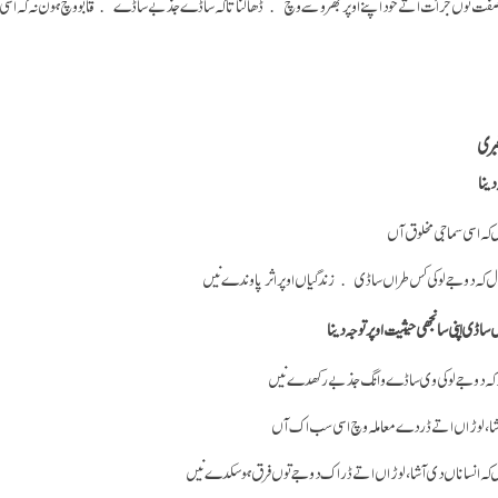
فت نوں جرأت اتے خود اپنے اوپر بھروسے وچ ڈھالنا تا کہ ساڈے جذبے ساڈے قابو وچ ہون نہ کہ اسی ج
بری
دینا
 کہ اسی سماجی مخلوق آں
ل کہ دوجے لوکی کس طراں ساڈی زندگیاں اوپر اثر پاوندے نیں
 اپنی سانجھی حیثیت اوپر توجہ دینا
 کہ دوجے لوکی وی ساڈے وانگ جذبے رکھدے نیں
ہ آشا، لوڑاں اتے ڈر دے معاملہ وچ اسی سب اک آں
 کہ انساناں دی آشا، لوڑاں اتے ڈر اک دوجے توں فرق ہو سکدے نیں