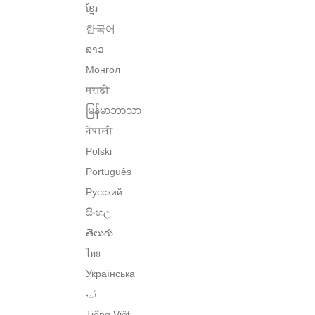
ខ្មែរ
한국어
ລາວ
Монгол
मराठी
မြန်မာဘာသာ
नेपाली
Polski
Português
Русский
සිංහල
తెలుగు
ไทย
Українська
اُردو
Tiếng Việt