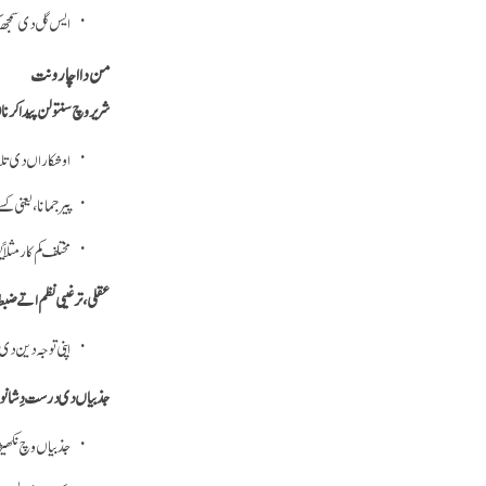
ایس گل دی سمجھ 
من دا اچار ونت
شریر وچ سنتولن پیدا کرن
اوشکاراں دی تلا
پیر جمانا، یعنی 
مختلف کم کار مثلاً 
عقلی، ترغیبی نظم اتے ضبط
اپنی توجہ دین دی 
جذبیاں دی درست دِشا نوں
جذبیاں وچ نکھیڑ 