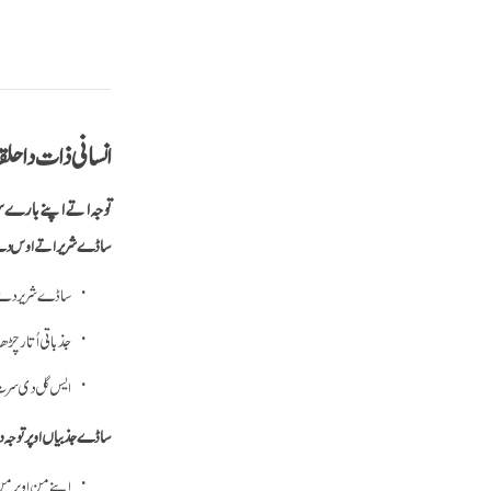
انسانی ذات دا حلقہ
توجہ اتے اپنے بارے
ساڈے شریر اتے اوس دے ج
ساڈے شریر دے ان
جذباتی اُتار چڑ
ایس گل دی سرت ک
ساڈے جذبیاں اوپر توجہ دی
اپنے من اوپر من