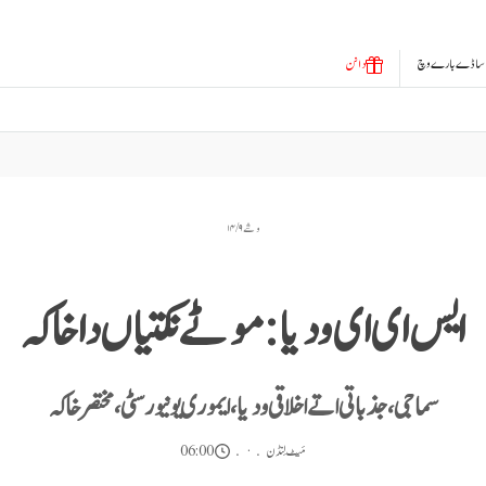
ساڈے بارے وچ
دانن
وشے ۹ / ۱۴
ایس ای ای ودیا: موٹے نکتیاں دا خاکہ
سماجی، جذباتی اتے اخلاقی ودیا، ایموری یونیورسٹی، مختصر خاکہ
مَیٹ لِنڈن
06:00