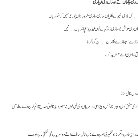
ر دی پچھان اتے اوہناں دی آبیاری
 کہ مادی شیواں اکلیاں ساڈی ساری ضرورتاں پوری نئیں کر سکدیاں
تاں دی تلاش جو ساڈی زندگیاں نوں فیدہ پوہنچاندیاں نیں
 دے سبھاؤ دے نقصان اوپر گوہ کرنا
ق خاطری اتے عفو پیدا کرنا
ے دل نال سننا
ی مشق نوں دوہرانا، جس وچ اسی دوسریاں دی گل نوں بنا تبصرہ یا بنا کوئی صلاح قائم کرن دے سننے آں
ا اجیہا ول پنگرنا جو تعمیری ہون دے نال نال ساڈے اتے دوسریاں لئی شکتی مان ہووے