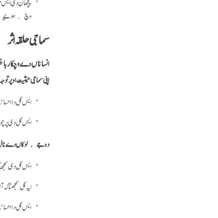
پچھان دی ایس ص
وچ ہوئیے
سماجی حلقہ اثر
انساناں دے وچکار باخ
اپنی سماجی حیثیت اوپر توجہ 
ایس گل دا احساس
ایس گل دی پرچو
دوجے لوکاں دے نال ساڈی
ایس گل دی سمجھ
ایہ گل سمجھنا ک
ایس گل دا احساس