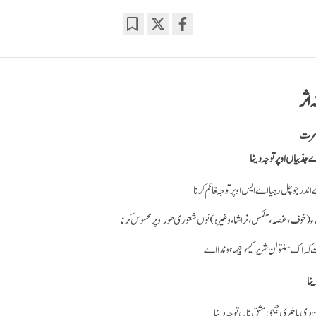
Bookmark
Share
on
facebook
 اثر
 سرت
ذبیاں اوپر توجہ دینا
در جو چل رہیا اے ایس اوپر توجہ قائم کرنا
ھاء (خوف، غصہ، آلکس، نراشا، وغیرہ) نوں شعوری طور اوپر محسوس کرنا
ہ اک سنتولن شریر کیہو جیہا ہوندا اے
نا
 دی باخبری جیہی مشق نال توجہ دینا