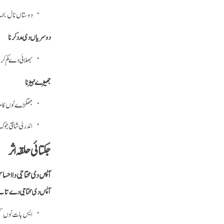
دوستاں نال بحث 
دوسریاں دی مدد کرنا
بھلائی دے کم کرن
جھیڑے نبیڑنا
جھگڑے نوں کامیاب
اندرلی شانتی جو کہ
جگتائی حلقہ اثر
آپس دی محتاجی دا احس
آپس دی محتاجی دے تانے
ایس بات نوں سمج