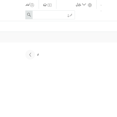
ویڈیو
کھاتہ
Enter
Search
search
term
اگلا