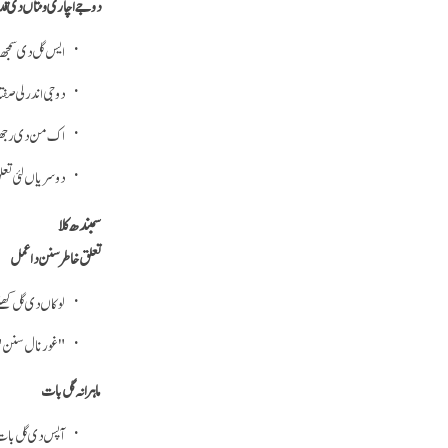
دوجے اچاری ونتاں دی قد
ایس گل دی سمجھ
دوجی اندرلی صف
اک من دی رجھتا
دوسریاں لئی تعل
سمبندھ کلا
تعلق خاطر سنن دا عمل
لوکاں دی گل کھل
"غور نال سنن" د
ماہرانہ گل بات
آپس دی گل بات د