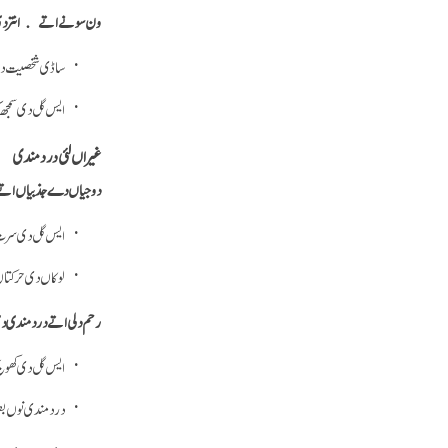
ون سونے اتے انتر دی 
ساڈی شخصیت دی 
ایس گل دی سمجھ ک
غیراں لئی درد مندی
دوجیاں دے جذبیاں اتے
ایس گل دی سرت 
لوکاں دی حرکتاں
رحم دلی اتے درد مندی دی 
ایس گل دی کھوج 
درد مندی نوں بطو