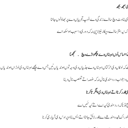
سجھ بجھ
بناوٹ وچ ساڈے زندگی دے انوپ تجربیاں دے پربھاؤ نوں جاننا
ہ ایہ انتر ساڈے وچکار نیڑلا پن نہ کہ دوری دا سبب ہو سکدا اے
 احساس نوں اوہناں دے پچھواڑے وچ سمجھنا
کہ لوکاں دی حرکتاں اوہناں دے جذبیاں دی وجہ توں ہوندیاں نیں جس دے پچھے اوہناں دی لوڑاں ہوندی
 دا جواب درد مندی نال نہ کہ غصہ اتے تعصب نال دینا
قدر کرنا اتے اوہناں دی پنگرتا کرنا
کڈنا کہ درد مندی کیہ اے اتے کیہ نئیں اے
ر اک فیدہ مند شے دے قدر لائق جاننا اتے ایس بنا اوپر اوس دی آبیاری کرنا