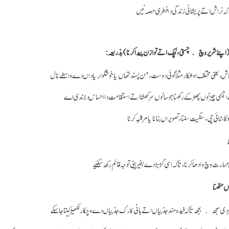
کہ نراش اتے پریشانی زندگی دا فطری حصہ نیں
ا ( اپنے شریر وچ چستی، لچک اتے توازن پیدا کرنا) بذریعہ:
ش، یعنی مختلف اوشکار مثلاً کوئی دوست، من پسند تھاں یا خوشگوار یاداں دے واسطے نال
کسے اجیہی چیز نوں پھڑ کے رکھنا جو سانوں سرکھشا اتے استقامت دا احساس دلاندی اے
یوگا، ٹائی چی، سنگیت سننا، تصویراں بنانا یا مراقبہ کرنا
مہارت وچ وادھا کرنا، تا کہ اسی گڑ بڑ دے بغیر اپنی توجہ قائم رکھ سکئیے
 متھنا
دی سجھ بجھ تا کہ فیدہ مند جذبیاں اتے ہانی کارک جذبیاں دے وچکار نکھیڑ کیتا جا سکے