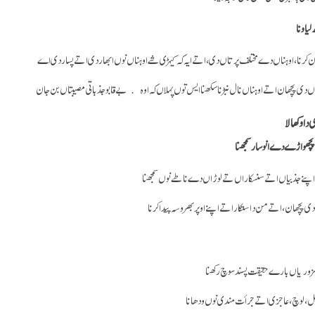
لیاونا
 کرنا، اوہناں دے مختلف پرتاں دی، اتے ایہ کہ کیہڑی شے اوہناں نوں ابھاردی اتے پساردی اے
ں دی پچھان اتے اوہناں نال نبڑنا سکھنا ایس توں پہلاں کہ اوہ بے قابو جذباتی مصیبتاں بن جان
ا وکھالا
چھواڑے دے انوسار سمجھنا
 اپنے جذبیاں اتے سنسکاراں تے لوڑاں دے ناطے نوں سمجھنا
دی پچھان، اتے من دا ستکار اتے اپنے اوپر بھروسہ پیدا کرنا
پنی کمزوریاں بارے حقیقت پسند سوچ رکھنا
ل، لوچ، عاجزی اتے جرأت مندی نوں ودھانا