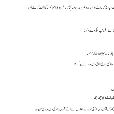
مباحثہ کرنا اتے اوس اکھ دھرائی دی سہائیتا کرنا جس دی اسی عموماً مخالفت کرنے آں
ا اتے الل ٹپ نیکی دے کم کرنا
ی نال نبیڑن دی کلا سکھنا
 ساڈی باہرلی شانتی دی بنیاد اے پیدا کرنا
اس
 بانے دی سجھ بجھ
ھنا کہ آپس دی محتاجی قدرت دا قانون اے اتے انسانی زندگی دی بنیادی حقیقت