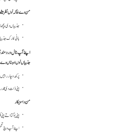
من دے خاکہ نوں نظر ہیٹھ 
جذبیاں دی پچھان
ہانی کارک جذبیا
اپنے آپ نال درد مندی د
جذبیاں نوں اوہناں دے پ
پرکھ وچار راہیں
اپنی ذات دی قدر 
من دا سویکار
اپنی یوگتا اتے ا
اپنے آپ وچ تحم