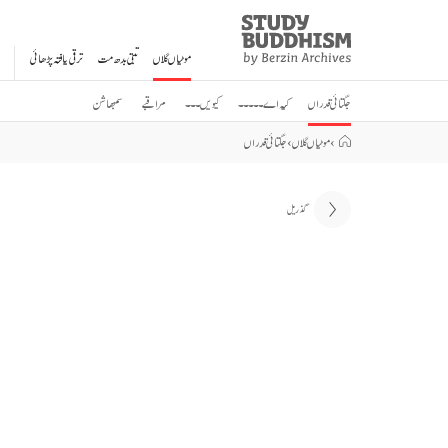
Study
Clos
Buddhism
موٹیاں گلاں
تبتی بدھ مت
ترقی یافتہ پڑھائی
Home
جگتائی قدراں
کیہ اے ۔۔۔۔۔
کیویں ۔۔۔
مراقبے
سمبھاشن
›
موٹیاں گلاں
›
جگتائی قدراں
گذریل