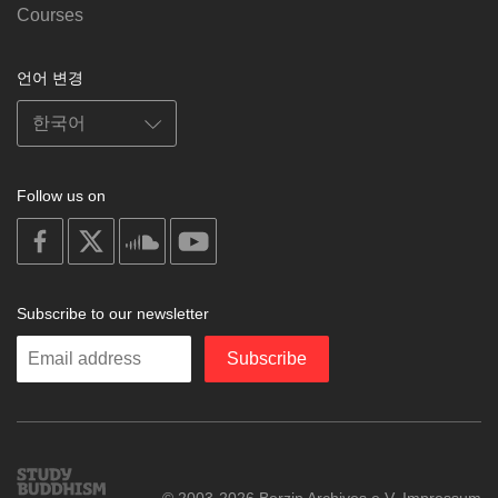
Courses
언어 변경
Follow us on
on
on
on
on
facebook
X
soundcloud
youtube
Subscribe to our newsletter
Enter
Subscribe
your
email
Study
© 2003-2026 Berzin Archives e.V.
Impressum