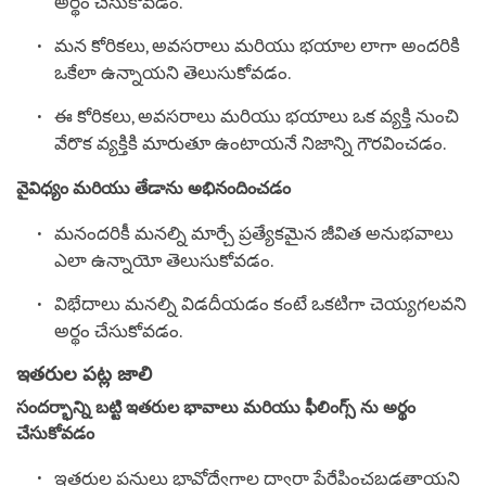
అర్థం చేసుకోవడం.
మన కోరికలు, అవసరాలు మరియు భయాల లాగా అందరికి
ఒకేలా ఉన్నాయని తెలుసుకోవడం.
ఈ కోరికలు, అవసరాలు మరియు భయాలు ఒక వ్యక్తి నుంచి
వేరొక వ్యక్తికి మారుతూ ఉంటాయనే నిజాన్ని గౌరవించడం.
వైవిధ్యం మరియు తేడాను అభినందించడం
మనందరికీ మనల్ని మార్చే ప్రత్యేకమైన జీవిత అనుభవాలు
ఎలా ఉన్నాయో తెలుసుకోవడం.
విభేదాలు మనల్ని విడదీయడం కంటే ఒకటిగా చెయ్యగలవని
అర్థం చేసుకోవడం.
ఇతరుల పట్ల జాలి
సందర్భాన్ని బట్టి ఇతరుల భావాలు మరియు ఫీలింగ్స్ ను అర్థం
చేసుకోవడం
ఇతరుల పనులు భావోద్వేగాల ద్వారా ప్రేరేపించబడతాయని