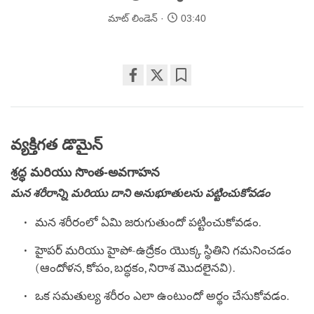
మాట్ లిండెన్
03:40
Share
Bookmark
on
facebook
వ్యక్తిగత డొమైన్
శ్రద్ధ మరియు సొంత-అవగాహన
మన శరీరాన్ని మరియు దాని అనుభూతులను పట్టించుకోవడం
మన శరీరంలో ఏమి జరుగుతుందో పట్టించుకోవడం.
హైపర్ మరియు హైపో-ఉద్రేకం యొక్క స్థితిని గమనించడం
(ఆందోళన, కోపం, బద్ధకం, నిరాశ మొదలైనవి).
ఒక సమతుల్య శరీరం ఎలా ఉంటుందో అర్థం చేసుకోవడం.