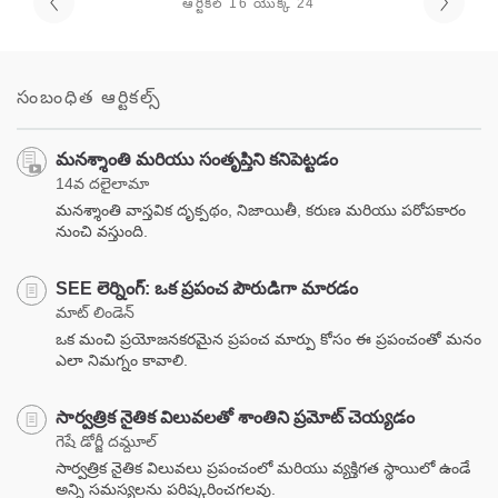
ఆర్టికల్ 16 యొక్క 24
సంబంధిత ఆర్టికల్స్
మనశ్శాంతి మరియు సంతృప్తిని కనిపెట్టడం
14వ దలైలామా
మనశ్శాంతి వాస్తవిక దృక్పథం, నిజాయితీ, కరుణ మరియు పరోపకారం
నుంచి వస్తుంది.
SEE లెర్నింగ్: ఒక ప్రపంచ పౌరుడిగా మారడం
మాట్ లిండెన్
ఒక మంచి ప్రయోజనకరమైన ప్రపంచ మార్పు కోసం ఈ ప్రపంచంతో మనం
ఎలా నిమగ్నం కావాలి.
సార్వత్రిక నైతిక విలువలతో శాంతిని ప్రమోట్ చెయ్యడం
గెషే డోర్జీ దమ్దూల్
సార్వత్రిక నైతిక విలువలు ప్రపంచంలో మరియు వ్యక్తిగత స్థాయిలో ఉండే
అన్ని సమస్యలను పరిష్కరించగలవు.