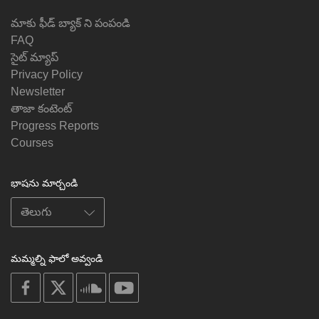
మాకు ఫీడ్ బ్యాక్ ని పంపండి
FAQ
సైట్ మ్యాప్
Privacy Policy
Newsletter
తాజా కంటెంట్
Progress Reports
Courses
భాషను మార్చండి
మమ్మల్ని ఫాలో అవ్వండి
on
on
on
on
facebook
X
soundcloud
youtube