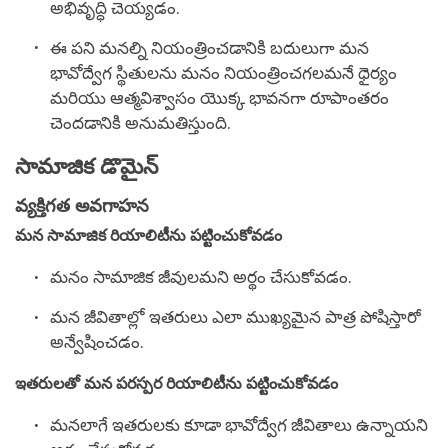
అభివృద్ధి చెయ్యడం.
ఈ పని మనల్ని నియంత్రించడానికి బదులుగా మన
భావోద్వేగ స్థితులను మనం నియంత్రించగలమనే ధైర్యం
మరియు ఆత్మవిశ్వాసం యొక్క భావనగా రూపాంతరం
చెందడానికి అనుమతిస్తుంది.
సామాజిక డొమైన్
వ్యక్తిగత అవగాహన
మన సామాజిక రియాలిటీను పట్టించుకోవడం
మనం సామాజిక జీవులమని అర్థం చేసుకోవడం.
మన జీవితాల్లో ఇతరులు ఎలా ముఖ్యమైన పాత్ర పోషిస్తారో
అన్వేషించడం.
ఇతరులతో మన పరస్పర రియాలిటీను పట్టించుకోవడం
మనలాగే ఇతరులకు కూడా భావోద్వేగ జీవితాలు ఉన్నాయని