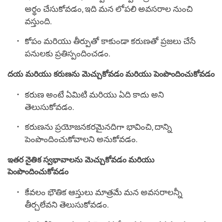
అర్థం చేసుకోవడం, ఇది మన లోపలి అవసరాల నుంచి
వస్తుంది.
కోపం మరియు తీర్పుతో కాకుండా కరుణతో ప్రజలు చేసే
పనులకు ప్రతిస్పందించడం.
దయ మరియు కరుణను మెచ్చుకోవడం మరియు పెంపొందించుకోవడం
కరుణ అంటే ఏమిటి మరియు ఏది కాదు అని
తెలుసుకోవడం.
కరుణను ప్రయోజనకరమైనదిగా భావించి, దాన్ని
పెంపొందించుకోవాలని అనుకోవడం.
ఇతర నైతిక స్వభావాలను మెచ్చుకోవడం మరియు
పెంపొందించుకోవడం
కేవలం భౌతిక ఆస్తులు మాత్రమే మన అవసరాలన్నీ
తీర్చలేవని తెలుసుకోవడం.