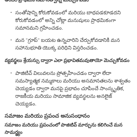
సంతోషాన్ని కోరుకోవడంలో మరియు బాధపడకూడదని
కోరుకోవడంలో అన్ని చోట్లా మనుషులు ప్రాథమికంగా
సమానమని గ్రహించడం.
మన "గ్రూప్" బయట ఉన్నవారిని చేర్చుకోవడానికి మన
సహానుభూతి యొక్క పరిధిని విస్తరించడం.
వ్యవస్థలు శ్రేయస్సు ద్వారా ఎలా ప్రభావితమవుతాయో మెచ్చుకోవడం
పాజిటివ్ విలువలను ప్రోత్సహించడం ద్వారా లేదా
సమస్యాత్మక నమ్మకాలు మరియు అసమానతలను శాశ్వతం
చెయ్యడం ద్వారా మనపై ప్రభావం చూపించే సాంస్కృతిక,
రాజకీయ మరియు సామాజిక వ్యవస్థలను అనలైజ్
చెయ్యడం.
సమాజం మరియు ప్రపంచ అనుసంధానం
సమాజం మరియు ప్రపంచంలో పాజిటివ్ మార్పును కలిగించే మన
సామర్థ్యం