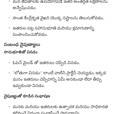
మన జీవితాలకు ఉపయోగపడే ఇతర అంతర్గత లక్షణాలను
అన్వేషించడం.
సొంత-కేంద్రీకృత వైఖరి యొక్క నష్టాలను తెలుసుకోవడం.
ఇతరుల పట్ల సహానుభూతి మరియు క్షమాగుణాన్ని
పెంపొందించుకోవడం.
సంబంధ నైపుణ్యాలు
సానుభూతితో వినడం
ఓపెన్ మైండ్ తో ఇతరులు చెప్పేది వినడం.
"లోతుగా వినడం" లాంటి వాటిని ప్రాక్టీస్ చెయ్యడం, ఇక్కడ
మనం ఇతరులు చెప్పేదాన్ని ఏమీ అనకుండా లేదా తీర్పు
ఇవ్వకుండా వినడం.
నైపుణ్యంతో కూడిన సంభాషణ
మనకు మరియు ఇతరులకు ఉత్పాదక మరియు సాధికారత
కలిగించే విధంగా సంభాషించే సామర్థ్యాన్ని