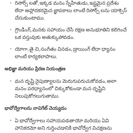
రిసోర్స్ లతో, ఇక్కడ మనం స్నేహితుడు, ఇష్టమైన ప్రదేశం
లేదా ఆహ్లాదకరమైన జ్ఞాపకాలు లాంటి రిసోర్స్ లను యాక్సెస్
చేసుకుంటాము.
గ్రౌండింగ్, మనకు సహాయం చేసి రక్షణ అనుభూతిని కలిగించే
ఒక వస్తువుకు అతుక్కుపోవడం.
యోగా, తై-చి, సంగీతం వినడం, డ్రాయింగ్ లేదా ధ్యానం
లాంటి కార్యకలాపాలు.
అభిజ్ఞా మరియు ప్రేరణ నియంత్రణ
మన దృష్టి నైపుణ్యాలను మెరుగుపరుచుకోవడం, అలా
మనం పరధ్యానంలో చిక్కుకోకుండా మన దృష్టిని
నిలుపుకోగలుగుతాము.
భావోద్వేగాలను నావిగేట్ చెయ్యడం
ఏ భావోద్వేగాలు సహాయపడతాయో మరియు ఏవి
హానికరమో అని గుర్తించడానికి భావోద్వేగ విచక్షణను