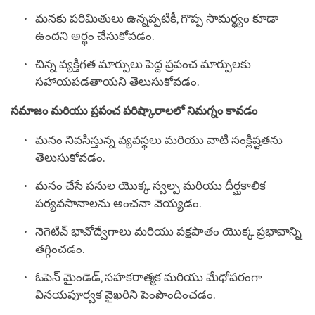
మనకు పరిమితులు ఉన్నప్పటికీ, గొప్ప సామర్థ్యం కూడా
ఉందని అర్థం చేసుకోవడం.
చిన్న వ్యక్తిగత మార్పులు పెద్ద ప్రపంచ మార్పులకు
సహాయపడతాయని తెలుసుకోవడం.
సమాజం మరియు ప్రపంచ పరిష్కారాలలో నిమగ్నం కావడం
మనం నివసిస్తున్న వ్యవస్థలు మరియు వాటి సంక్లిష్టతను
తెలుసుకోవడం.
మనం చేసే పనుల యొక్క స్వల్ప మరియు దీర్ఘకాలిక
పర్యవసానాలను అంచనా వెయ్యడం.
నెగెటివ్ భావోద్వేగాలు మరియు పక్షపాతం యొక్క ప్రభావాన్ని
తగ్గించడం.
ఓపెన్ మైండెడ్, సహకరాత్మక మరియు మేధోపరంగా
వినయపూర్వక వైఖరిని పెంపొందించడం.