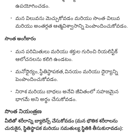
ఉపయోగించడం.
మన విలువను మెచ్చుకోవడం మరియు సొంత-విలువ
మరియు అంతర్గత ఆత్మవిశ్వాసాన్ని పెంపొందించుకోవడం.
సొంత అంగీకారం
మన పరిమితులు మరియు శక్తుల గురించి రియలిస్టిక్
ఆలోచనలను కలిగి ఉండటం.
మనోధైర్యం, స్థితిస్థాపకత, వినయం మరియు ధైర్యాన్ని
పెంపొందించుకోవడం.
నిరాశ మరియు బాధలు అనేవి జీవితంలో సహజమైన
భాగమే అని అర్థం చేసుకోవడం.
సొంత నియంత్రణ
వీటితో శరీరాన్ని బ్యాలెన్స్ చేసుకోవడం (మన భౌతిక శరీరాలను
చురుకైన, స్థితిస్థాపక మరియు సమతుల్య స్థితికి తీసుకురావడం):