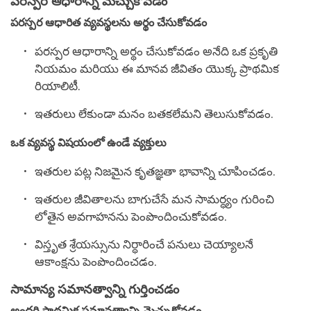
పరస్పర ఆధారాన్ని మెచ్చుకోవడం
పరస్పర ఆధారిత వ్యవస్థలను అర్థం చేసుకోవడం
పరస్పర ఆధారాన్ని అర్థం చేసుకోవడం అనేది ఒక ప్రకృతి
నియమం మరియు ఈ మానవ జీవితం యొక్క ప్రాథమిక
రియాలిటీ.
ఇతరులు లేకుండా మనం బతకలేమని తెలుసుకోవడం.
ఒక వ్యవస్థ విషయంలో ఉండే వ్యక్తులు
ఇతరుల పట్ల నిజమైన కృతజ్ఞతా భావాన్ని చూపించడం.
ఇతరుల జీవితాలను బాగుచేసే మన సామర్ధ్యం గురించి
లోతైన అవగాహనను పెంపొందించుకోవడం.
విస్తృత శ్రేయస్సును నిర్ధారించే పనులు చెయ్యాలనే
ఆకాంక్షను పెంపొందించడం.
సామాన్య సమానత్వాన్ని గుర్తించడం
అందరి ప్రాథమిక సమానత్వాన్ని మెచ్చుకోవడం