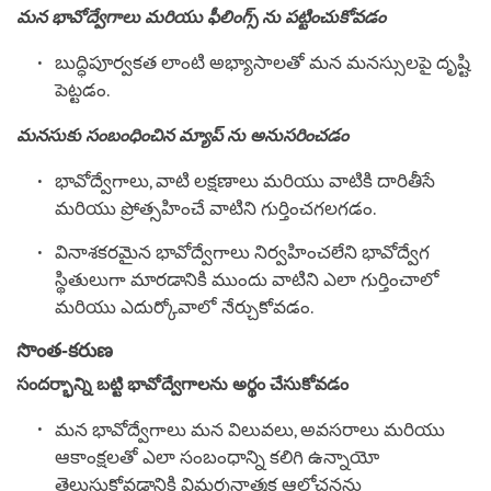
మన భావోద్వేగాలు మరియు ఫీలింగ్స్ ను పట్టించుకోవడం
బుద్ధిపూర్వకత లాంటి అభ్యాసాలతో మన మనస్సులపై దృష్టి
పెట్టడం.
మనసుకు సంబంధించిన మ్యాప్ ను అనుసరించడం
భావోద్వేగాలు, వాటి లక్షణాలు మరియు వాటికి దారితీసే
మరియు ప్రోత్సహించే వాటిని గుర్తించగలగడం.
వినాశకరమైన భావోద్వేగాలు నిర్వహించలేని భావోద్వేగ
స్థితులుగా మారడానికి ముందు వాటిని ఎలా గుర్తించాలో
మరియు ఎదుర్కోవాలో నేర్చుకోవడం.
సొంత-కరుణ
సందర్భాన్ని బట్టి భావోద్వేగాలను అర్థం చేసుకోవడం
మన భావోద్వేగాలు మన విలువలు, అవసరాలు మరియు
ఆకాంక్షలతో ఎలా సంబంధాన్ని కలిగి ఉన్నాయో
తెలుసుకోవడానికి విమర్శనాత్మక ఆలోచనను