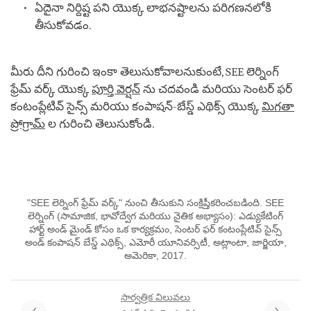
ఏదైనా నిర్దిష్ట పని యొక్క లాభనష్టాలను పరిగణనలోకి
తీసుకోవడం.
మీరు దీని గురించి ఇంకా తెలుసుకోవాలనుకుంటే, SEE లెర్నింగ్
ఫ్రేమ్ వర్క్ యొక్క
పూర్తి వెర్షన్
ను చదవండి మరియు సెంటర్ ఫర్
కంటంప్లేటివ్ సైన్స్ మరియు కంపాషన్-బేస్డ్ ఎథిక్స్ యొక్క
మిగతా
ప్రోగ్రామ్
ల గురించి తెలుసుకోండి.
"SEE లెర్నింగ్ ఫ్రేమ్ వర్క్" నుంచి తీసుకుని సంక్షిప్తీకరించబడింది. SEE
లెర్నింగ్ (సామాజిక, భావోద్వేగ మరియు నైతిక అభ్యాసం): ఎడ్యుకేటింగ్
హార్ట్ అండ్ మైండ్ కోసం ఒక కార్యక్రమం, సెంటర్ ఫర్ కంటంప్లేటివ్ సైన్స్
అండ్ కంపాషన్ బేస్డ్ ఎథిక్స్, ఎమోరీ యూనివర్సిటీ, అట్లాంటా, జార్జియా,
అమెరికా, 2017.
సార్వత్రిక విలువలు