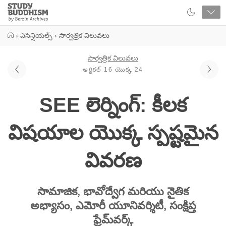
Close
Study
Buddhism
Home
›
ఎసెన్షియల్స్
›
సార్వత్రిక విలువలు
సార్వత్రిక విలువలు
ఆర్టికల్ 16 యొక్క 24
SEE లెర్నింగ్: కీలక
విషయాల యొక్క స్పష్టమైన
వివరణ
సామాజిక, భావోద్వేగ మరియు నైతిక
అభ్యాసం, ఎమోరీ యూనివర్శిటీ, సంక్షిప్త
ఫ్రేమ్‌వర్క్