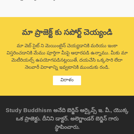
మా ప్రాజెక్ట్ కు సపోర్ట్ చెయ్యండి
మా వెబ్ సైట్ ని మెయింటైన్ చెయ్యడానికి మరియు ఇంకా
విస్తరించడానికి మేము పూర్తిగా మీపై ఆధారపడి ఉన్నాము. మీకు మా
మెటీరియల్స్ ఉపయోగపడినట్లయితే, దయచేసి ఒక్కసారి లేదా
నెలవారీ విరాళాన్ని ఇవ్వటానికి ముందుకు రండి.
విరాళం
Study Buddhism అనేది బెర్జిన్ ఆర్కైవ్స్ ఇ. వీ., యొక్క
ఒక ప్రాజెక్టు. దీనిని డాక్టర్. అలెగ్జాండర్ బెర్జిన్ గారు
స్థాపించారు.