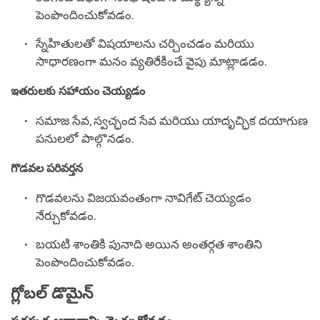
పెంపొందించుకోవడం.
స్నేహితులతో విషయాలను చర్చించడం మరియు
సాధారణంగా మనం వ్యతిరేకించే వైపు మాట్లాడడం.
ఇతరులకు సహాయం చెయ్యడం
సమాజ సేవ, స్వచ్ఛంద సేవ మరియు యాదృచ్ఛిక దయాగుణ
పనులలో పాల్గొనడం.
గొడవల పరివర్తన
గొడవలను విజయవంతంగా నావిగేట్ చెయ్యడం
నేర్చుకోవడం.
బయటి శాంతికి పునాది అయిన అంతర్గత శాంతిని
పెంపొందించుకోవడం.
గ్లోబల్ డొమైన్