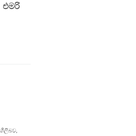
 එමරි
ාශීලීබව,