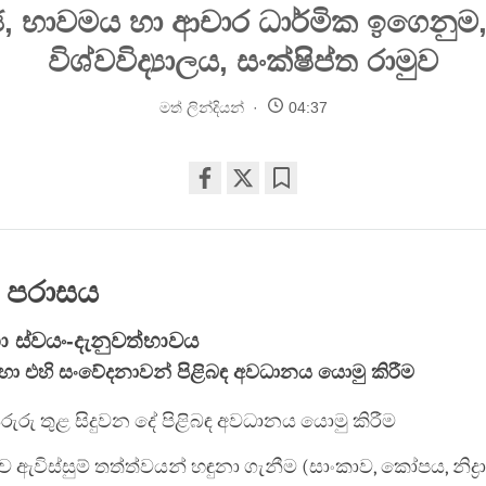
, භාවමය හා ආචාර ධාර්මික ඉගෙනුම,
විශ්වවිද්‍යාලය, සංක්ෂිප්ත රාමුව
මත් ලින්දියන්
04:37
Share
Bookmark
on
facebook
ක පරාසය
 ස්වයං-දැනුවත්භාවය
හා එහි සංවේදනාවන් පිළිබඳ අවධානය යොමු කිරීම
රුරු තුළ සිදුවන දේ පිළිබ‍ඳ අවධානය යොමු කිරීම
ව ඇවිස්සුම් තත්ත්වයන් හඳුනා ගැනීම (සාංකාව, කෝපය, නිද්‍ර