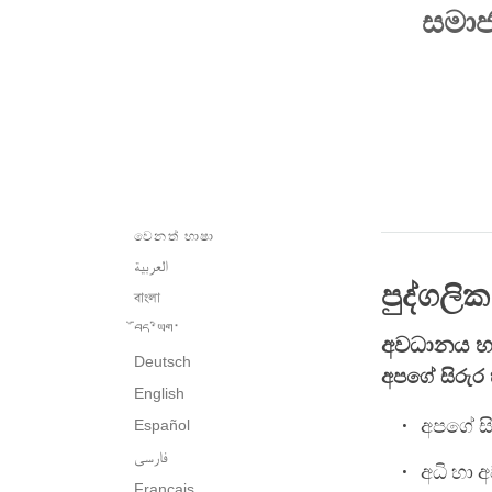
සමාජ
වෙනත් භාෂා
العربية
පුද්ගලි
বাংলা
བོད་ཡིག་
අවධානය හා
Deutsch
අපගේ සිරුර 
English
අපගේ සි
Español
فارسی
අධි හා අ
Français