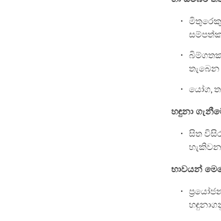
මිතුරෙක
සම්පත
බිම්ගත
තැබෙන 
යෝග, තාය
හඳුනා ගැන
සිත වි
හැකිවන
භාවයන් මෙ
ප්‍රයෝ
හඳුනාගන