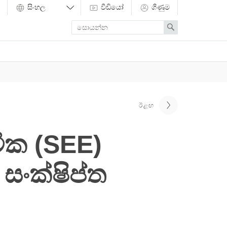
වීඩියෝ
ගිණුම
Enter
Search
search
term
ඊළඟ
ික (SEE)
 සංක්ෂිප්ත