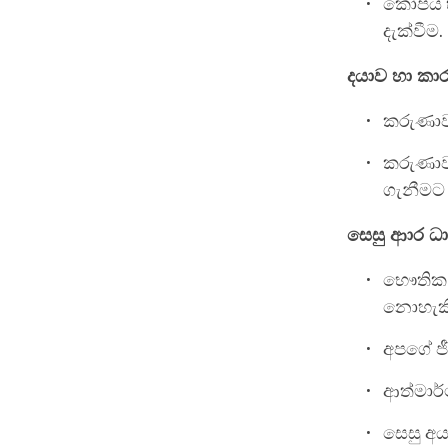
කෝපය හා
දැක්වීම.
දයාව හා කා
කරුණාව
කරුණාව
ගැනීමට 
සෙසු ආාර ධ
භෞතික 
නොහැකි
අපගේ ජ
ආත්මාර්
සෙසු අ