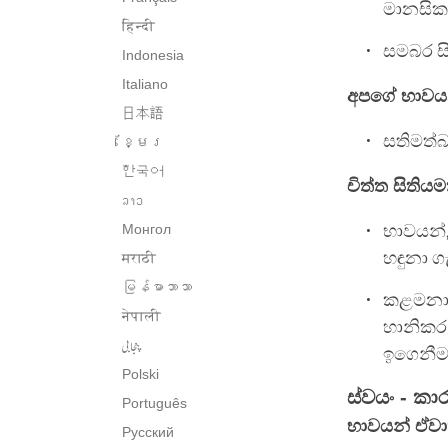
මානසික
हिन्दी
සමබර ස
Indonesia
Italiano
අපගේ භාවයන
日本語
සතිමත්බ
ខ្មែរ
한국어
චිත්ත සිතිය
ລາວ
Монгол
භාවයන්,
හඳුනා ග
मराठी
မြန်မာဘာသာ
කළමනාක
नेपाली
හානිකර
پنجابی
ඉගෙනීම
Polski
ස්වයං - ක
Português
භාවයන් ඒවා
Русский