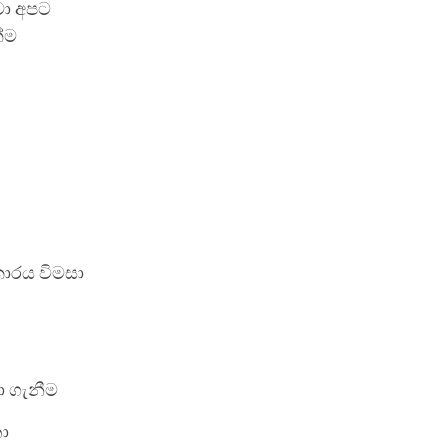
වා අපට
්ම
කාරය විමසා
 ගැනීම
ා