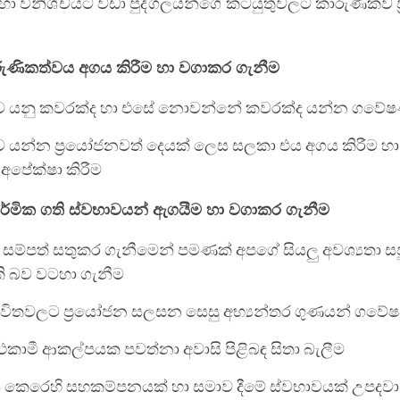
 විනිශ්චයට වඩා පුද්ගලයන්ගේ කටයුතුවලට කාරුණිකව ප්‍
රුණිකත්වය අගය කිරීම හා වගාකර ගැනීම
 යනු කවරක්ද හා එසේ නොවන්නේ කවරක්ද යන්න ගවේ
 යන්න ප්‍රයෝජනවත් දෙයක් ලෙස සලකා එය අගය කිරීම හ
අපේක්ෂා කිරීම
ාර්මික ගති ස්වභාවයන් ඇගයීම හා වගාකර ගැනීම
සම්පත් සතුකර ගැනීමෙන් පමණක් අපගේ සියලු අවශ්‍යතා ස
 බව වටහා ගැනීම
ීවිතවලට ප්‍රයෝජන සලසන සෙසු අභ්‍යන්තර ගුණයන් ගව
ථකාමී ආකල්පයක පවත්නා අවාසි පිළිබඳ සිතා බැලීම
ය කෙරෙහි සහකම්පනයක් හා සමාව දීමේ ස්වභාවයක් උපදවා