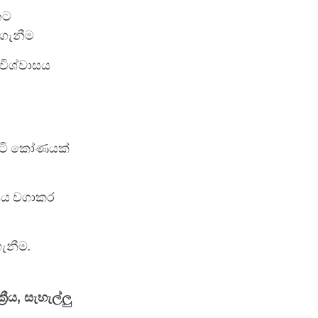
නට
ගැනීම
 විශ්වාසය
ෘෂ්ටි කෝණයක්
්යය වගාකර
ැනීම.
ීය, සැහැල්ලු