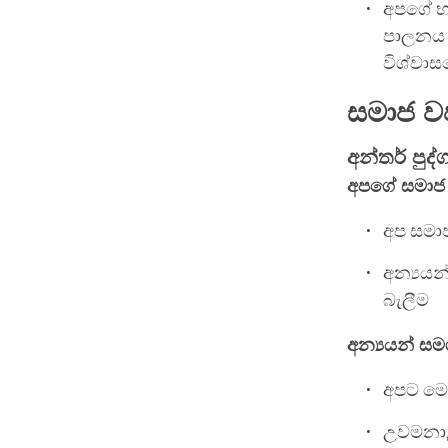
අපගේ භ
පාලනය ක
විශ්වා
සමාජ ව
අන්තර් පුද
අපගේ සමාජ 
අප සමා
අන්‍යයන
බැලීම
අන්‍යයන් සම
අපට මෙ
උවමනා,