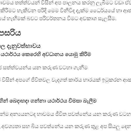
ාවමය තත්ත්වයන් විසින් අප පාලනය කරනු ලැබීමට වඩා ඒ
ිරීමට හැකිවන පරිදි මෙම විනිවිද දැක්ම ධෛර්යයේ හා ආත
සයේ හැඟීමක් බවට පරිවර්තනය වීමට අවකාශ සැලසීම.
පසරිය
්ගල දැනුවත්භාවය
යථාර්ථය කෙරෙහි අවධානය යොමු කිරීම
ජ සත්ත්වයන්ය යන කරුණ වටහා ගැනීම
් විසින් අපගේ ජීවිතවල වැදගත් කාර්ය භාරයක් ඉටුකරන ආ
ගින් බෙදාහදා ගන්නා යථාර්ථය විමසා බැලීම
න්ම අන්‍යයනටද භාවමය ජීවිත පවත්නේය යන කරුණ වටහා
 අවශ්‍යතා සහ බිය පවත්නේය යන කරුණ තුළ අප සියලු දෙන