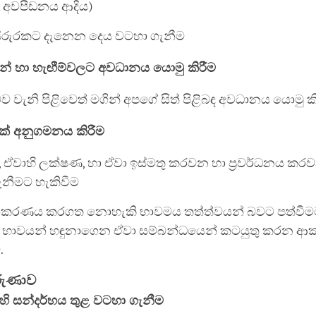
 අවපීඩනය ආදිය)
ිරුරකට දැනෙන දෙය වටහා ගැනීම
් හා හැඟීම්වලට අවධානය යොමු කිරීම
ව වැනි පිළිවෙත් මගින් අපගේ සිත් පිළිබඳ අවධානය යොමු ක
මක් අනුගමනය කිරීම
 ඒවාහි ලක්ෂණ, හා ඒවා ඉස්මතු කරවන හා ප්‍රවර්ධනය කර
ැනීමට හැකිවීම
රණය කරගත නොහැකි භාවමය තත්ත්වයන් බවට පත්වීම
 භාවයන් හඳුනාගෙන ඒවා සම්බන්ධයෙන් කටයුතු කරන ආ
.
ාරුණාව
හි සන්දර්භය තුළ වටහා ගැනීම