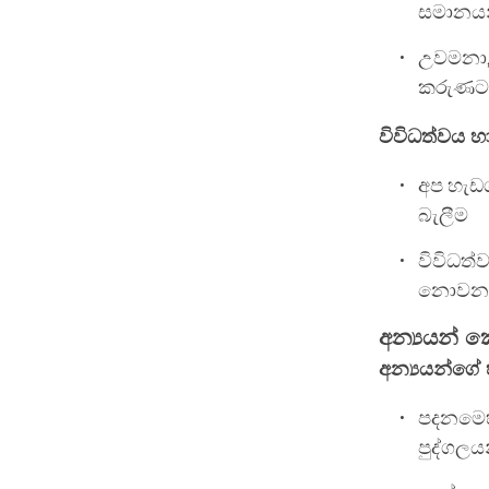
සමානයන
උවමනා, 
කරුණට 
විවිධත්වය 
අප හැඩග
බැලීම
විවිධත්
නොවන බ
අන්‍යයන් 
අන්‍යයන්ගේ 
පදනමෙහ
පුද්ගලය