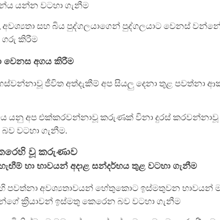
්ය යන්න වටහා ගැනීම
අවශ්‍යතා සහ බිය පුද්ගලයාගෙන් පුද්ගලයාට වෙනස් වන්
ගරු කිරීම
හා වෙනස අගය කිරීම
ස්වන්නාවූ ජීවිත අත්දැකීම් අප සියලු දෙනා තුළ පවත්නා ආ
වය යනු අප එක්කරවන්නාවූ කරුණක් විනා දුරස් කරවන්නාව
ව වටහා ගැනීම.
කෙරෙහි වූ කරුණාව
හැඟීම් හා භාවයන් අදාළ සන්දර්භය තුළ වටහා ගැනීම
ි පවත්නා අවශ්‍යතාවයන් හේතුකොට ඉස්මතුවන භාවයන් මග
න්ගේ ක්‍රියාවන් ඉස්මතු කෙරෙන බව වටහා ගැනීම