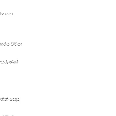
නේය යන
කාරය විමසා
ූ කරුණක්
ින් සෙසු