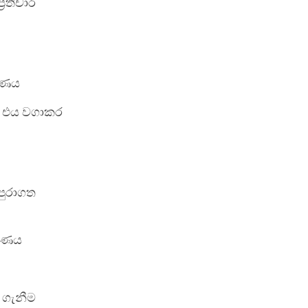
රතිචාර
ෂණය
ා එය වගාකර
පුරාගත
ේෂණය
 ගැනීම