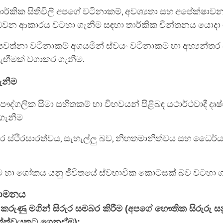
ර්කික සිතිවිලි අපගේ වටිනාකම්, අවශ්‍යතා සහ අපේක්ෂාව
ධවන ආකාරය වටහා ගැනීම සඳහා තාර්කික චින්තනය යොදා 
පවත්නා වටිනාකම් අගයමින් ස්වයං වටිනාකම හා අභ්‍යන්තර
හැඟීමක් වගාකර ගැනීම.
ගැනීම
ද්ගලික සීමා සහිතකම් හා විභවයන් පිළිබඳ යථාර්ථවාදී ද
ගැනීම
තර ස්ථිරසාරත්වය, සැහැල්ලු බව, නිහතමානිත්වය සහ ධෛර
ම හා ශෝකය යනු ජීවිතයේ ස්වභාවික කොටසක් බව වටහා ග
ියාමනය
රුණු මගින් සිරුර සමබර කිරීම (අපගේ භෞතික සිරුරු සක්‍ර
ත්ත්වයකට ගෙනඒම):