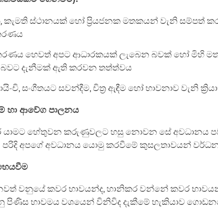
ු, කැමති ස්ථානයක් හෝ ප්‍රියජනක මතකයන් වැනි සම්පත් 
්කරණය
කරණය හෙවත් අපට ආධාරකයක් ලැබෙන බවක් හෝ මිහි මත 
බවට දැනීමක් ඇති කරවන තත්ත්වය
ි-චි, සංගීතයට සවන්දීම, චිත්‍ර ඇඳීම හෝ භාවනාව වැනි ක්‍රි
ීමේ හා ආවේග පාලනය
සිර යාමට හේතුවන කරුණුවලට හසු නොවන සේ අවධානය ප
 පරිදි අපගේ අවධානය යොමු කරවීමේ කුසලතාවයන් වර්ධ
හෙයවීම
ජනවත් වනුයේ කවර භාවයන්ද, හානිකර වන්නේ කවර භාවය
ු පිණිස භාවමය වශයෙන් විනිවිද දැකීමේ හැකියාව ගොඩනග