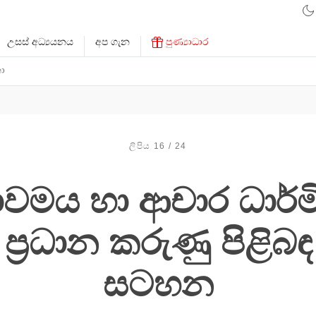
උසස් අධ්‍යයනය
අප ගැන
පුණ්‍යාධාර
ා
ලිපිය 16 / 24
ාවමය හා ආචාර ධාර්ම
්‍රධාන කරුණු පිළිබඳ
සටහන