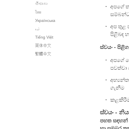
తెలుగు
අපගේ තා
ไทย
සම්බන්
Українська
අප තුළ 
اُردو
පිළිබඳ 
Tiếng Việt
简体中文
ස්වයං - පිළි
繁體中文
අපගේ පෞ
පවත්වා 
අභ්‍යන්
ගැනීම
කළකිරී
ස්වයං - න
පහත සඳහන් ක
හා සමබර ත