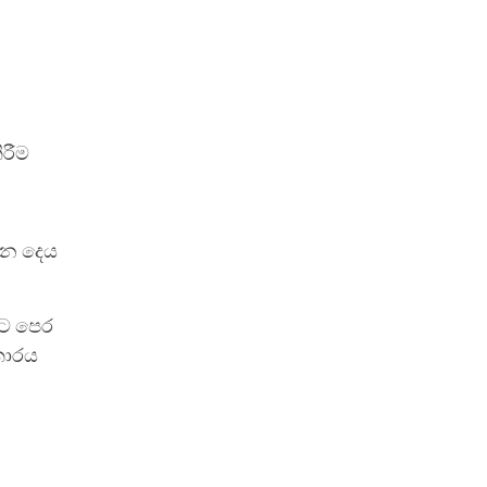
ිරීම
වන දෙය
ට පෙර
කාරය