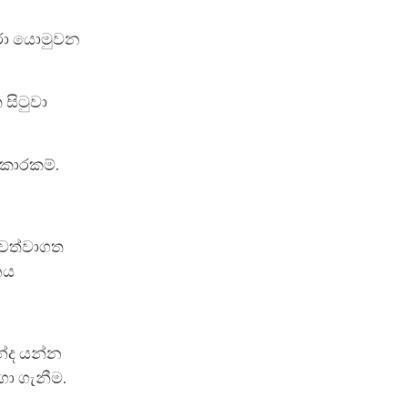
කරා යොමුවන
සිටුවා
යාකාරකම්.
වත්වාගත
නය
න්ද යන්න
ා ගැනීම.