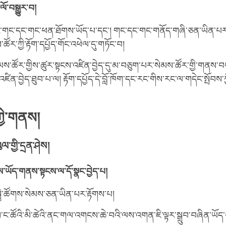
ོ་བསྒྱུར་བ།
་གང་དང་གང་ཕན་ཐོགས་ཡོད་པ་དང་། གང་དང་གང་གནོད་གཞི་ཅན་ཡིན་པར་ང
ཚོར་ཀྱི་རྟོག་དཔྱོད་གོང་འཕེལ་དུ་གཏོང་བ།
ེམས་ཚོར་གྱིས་ཚུར་སྟངས་འཛིན་བྱེད་དུ་མ་བཅུག་པར་སེམས་ཚོར་གྱི་གནས་
ཛིན་བྱེད་ཐུབ་པ་ལ། རྟོག་དཔྱོད་དེ་བློ་ཁོག་དང་རང་གིས་རང་ལ་གདེང་སྤོབས་ཀྱི
ཀྱི་གནས།
་གྱི་དྲན་ཤེས།
ངོས་ཡོད་གནས་སྟངས་ལ་དོ་སྣང་བྱེད་པ།
ྤྱི་ཚོགས་སེམས་ཅན་ཡིན་པར་རྟོགས་པ།
་ང་ཚོའི་མི་ཚེའི་ནང་གལ་འགངས་ཆེ་བའི་ལས་འགན་ཇི་ལྟར་སྒྲུབ་བཞིན་ཡོད