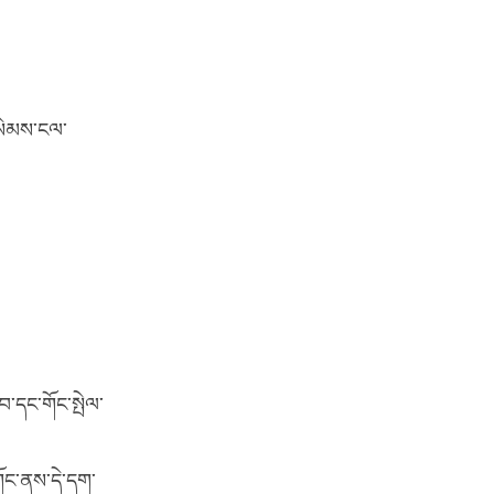
།སེམས་ངལ་
བ་དང་གོང་སྤེལ་
གོང་ནས་དེ་དག་