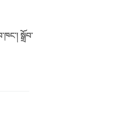
་ཁང་། སྒྲོབ་