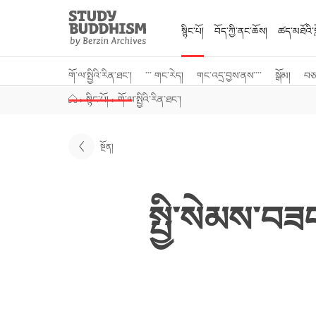
Close
Study
Buddhism
སྙིང་པོ།
བོད་ཀྱི་ནང་ཆོས།
ཚད་མཐོའི་སླ
Home
གོ་ལ་སྤྱིའི་རིན་ཐང་།
་་་ གང་རེད།
གང་འདྲ་བྱས་ནས་་་་
སྒོམ།
བཅར
›
སྙིང་པོ།
›
གོ་ལ་སྤྱིའི་རིན་ཐང་།
སྔོན།
སྤྱི་སེམས་བཟ