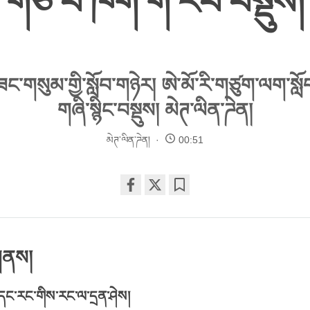
གཙོ་བོ་ཁག་གི་རོབ་བསྡུས།
ཟང་གསུམ་གྱི་སློབ་གཉེར། ཨེ་མོ་རི་གཙུག་ལག་སློབ
གཞི་སྙིང་བསྡུས། མེཊ་ལིན་ཌེན།
མེཊ་ལིན་ཌེན།
00:51
Share
Bookmark
on
facebook
་གནས།
ིམ་དང་རང་གིས་རང་ལ་དྲན་ཤེས།