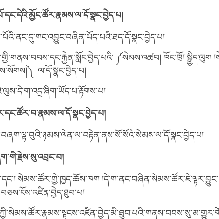
ོ་དང་དེའི་མྱོང་ཚོར་རྣམས་ལ་དོ་སྣང་བྱེད་པ།
ས་པོའི་ནང་དུ་གང་འབྱུང་བཞིན་ཡོད་པའི་ཐད་དོ་སྣང་བྱེད་པ།
ྱི་གནས་བབས་དང་རྐྱེན་སློང་བྱེད་པའི་ ༼སེམས་འཚབ། ཁོང་ཁྲོ། སྒྱིད་ལུག 
ས་སོགས།༽ ལ་དོ་སྣང་བྱེད་པ།
ི་ལུས་དེ་ག་འདྲ་ཞིག་ཡོད་པ་རྟོགས་པ།
ར་དང་ཚོར་བ་རྣམས་ལ་དོ་སྣང་བྱེད་པ།
་བཞག་ལྟ་བུའི་ཉམས་ལེན་ལ་བརྟེན་ནས་སོ་སོའི་སེམས་ལ་དོ་སྣང་བྱེད་པ།
ིག་གི་རྗེས་སུ་འབྲང་བ།
དང་། སེམས་ཚོར་གྱི་ཁྱད་ཆོས་ཁག །དེ་ག་ནང་བཞིན་སེམས་ཚོར་ཇི་ལྟར་བྱུང་
་བཅས་ངོས་འཛིན་བྱེད་ཐུབ་པ།
་ཀྱི་སེམས་ཚོར་རྣམས་སྟངས་འཛིན་བྱེད་མི་ཐུབ་པའི་གནས་བབས་སུ་མ་གྱུར་