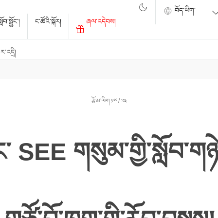
ོབ་སྦྱོང་།
ང་ཚོའི་སྐོར།
ཞལ་འདེབས།
་འདྲི།
རྩོམ་ཡིག ༡༦ / ༢༣
ང་ SEE གསུམ་གྱི་སློབ་ག