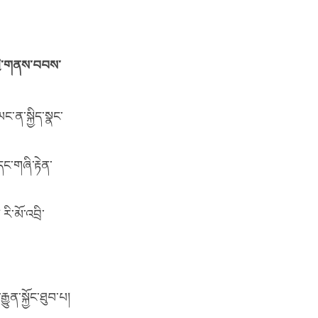
མ་གྱི་གནས་བབས་
ང་ན་སྐྱིད་སྣང་
དང་གཞི་རྟེན་
ི་མོ་འབྲི་
ྱུན་སྐྱོང་ཐུབ་པ།