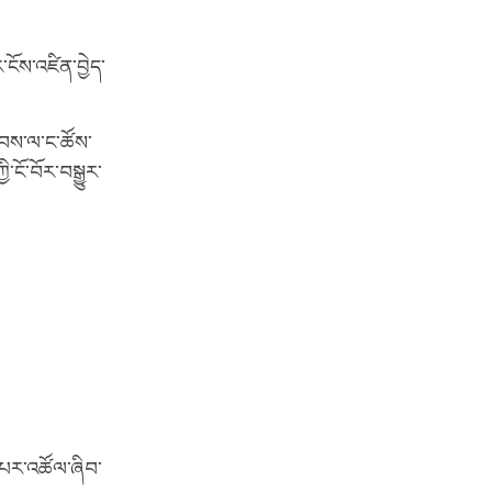
ོས་འཛིན་བྱེད་
བབས་ལ་ང་ཚོས་
་ངོ་བོར་བསྒྱུར་
་པར་འཚོལ་ཞིབ་