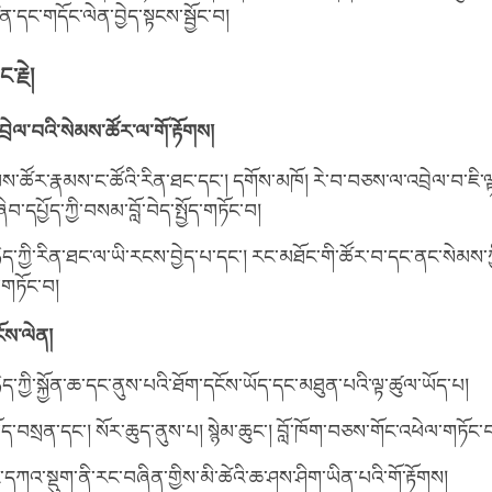
ན་དང་གདོང་ལེན་བྱེད་སྟངས་སྦྱོང་བ།
་རྗེ།
ྲེལ་བའི་སེམས་ཚོར་ལ་གོ་རྟོགས།
མས་ཚོར་རྣམས་ང་ཚོའི་རིན་ཐང་དང་། དགོས་མཁོ། རེ་བ་བཅས་ལ་འབྲེལ་བ་ཇི་ལ
བ་དཔྱོད་ཀྱི་བསམ་བློ་བེད་སྤྱོད་གཏོང་བ།
ཉིད་ཀྱི་རིན་ཐང་ལ་ཡི་རངས་བྱེད་པ་དང་། རང་མཐོང་གི་ཚོར་བ་དང་ནང་སེམས་ཀ
་གཏོང་བ།
ོས་ལེན།
ཉིད་ཀྱི་སྐྱོན་ཆ་དང་ནུས་པའི་ཐོག་དངོས་ཡོད་དང་མཐུན་པའི་ལྟ་ཚུལ་ཡོད་པ།
ད་བསྲན་དང་། སོར་ཆུད་ནུས་པ། སྙེམ་ཆུང་། བློ་ཁོག་བཅས་གོང་འཕེལ་གཏོང་
་དཀའ་སྡུག་ནི་རང་བཞིན་གྱིས་མི་ཚེའི་ཆ་ཤས་ཤིག་ཡིན་པའི་གོ་རྟོགས།