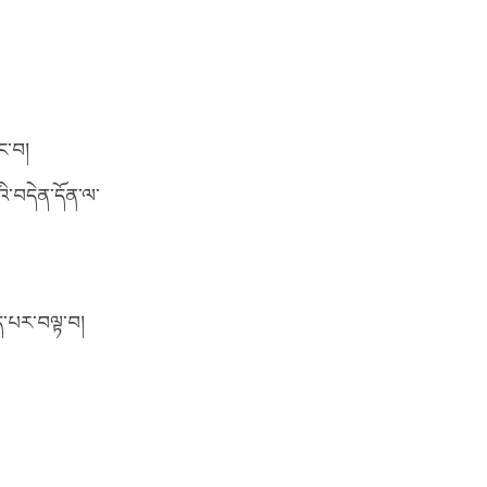
ང་བ།
ི་བདེན་དོན་ལ་
ོད་པར་བལྟ་བ།