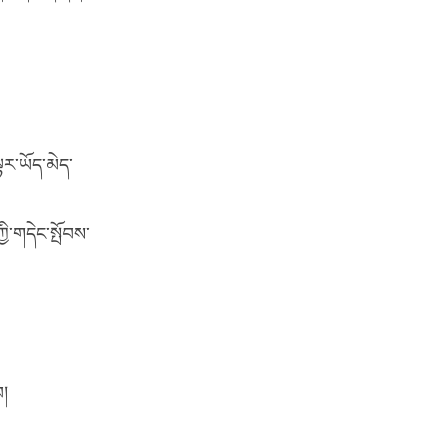
ྟར་ཡོད་མེད་
ྱི་གདེང་སྤོབས་
བ།