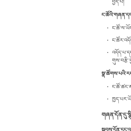
བྱེད་པ།
ང་ཚོའི་གཞན་དང་
ང་ཚོ་ལ་ཡ
ང་ཚོར་འད
འདོད་པ་ད
གུས་བརྩི་བ
སྣ་ཚོགས་པའི་ར
ང་ཚོ་ཚང་མ
ཁྱད་པར་ཡོ
གཞན་དོན་དུ་སྙིང
སྐབས་དོན་དང་འབ