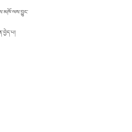
ོས་མཁོ་ལས་བྱུང་
ན་བྱེད་པ།