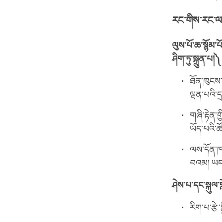
རང་གིས་རང་ལ་ས
ལུས་པོ་ཆ་སྙོམ་པ
ཤིག་ཏུ་སྐྲུན་པ།༽
ཐོན་ཁུངས་
ལྡན་པའི་ད
གཞི་རྟེན་
ཡོད་པའི་ཚོ
ལས་དོན་ཁག
བའམ། ཡང་
ཤེས་པ་དང་སྐུལ་
རིག་པ་རྩེ་