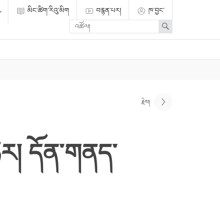
མིང་ཚིག་རིའུ་མིག
བརྙན་པར།
ཁ་བྱང་
Enter
Search
search
term
རྗེས།
ཉེར། དོན་གནད་