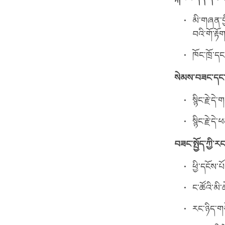
མི་གཞན་གྱ
བའི་གོ་རྟོ
ཁོང་ཁྲོ་དང
སེམས་བཟང་དང་སྙི
སྙིང་རྗེ་ད
སྙིང་རྗེ་ད
བཟང་སྤྱོད་ཀྱི་
ཕྱི་དངོས་
ང་ཚོའི་མ
རང་ཉིད་གཅ