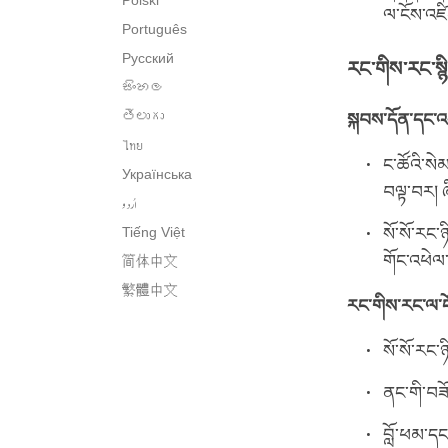
Polski
ལ་ངོས་འཛི
Português
Русский
རང་གིས་རང་སྙིང
සිංහල
తెలుగు
སྐབས་དོན་དང་འབ
ไทย
ང་ཚོའི་སེ
Українська
བལྟ་བར། ཞི
اُردو
Tiếng Việt
སོ་སོ་རང་
གོང་འཕེལ
简体中文
繁體中文
རང་གིས་རང་ལ་ང
སོ་སོ་རང་
ནང་གི་བཟོ
བློ་ཕམ་དང