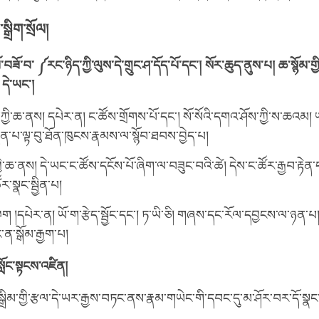
ྒྲིག་སྲོལ།
ོ་བཟོ་བ་ ༼རང་ཉིད་ཀྱི་ལུས་དེ་གྲུང་ཤ་དོད་པོ་དང་། སོར་ཆུད་ནུས་པ། ཆ་སྙོ
 དེ་ཡང་།
ཀྱི་ཆ་ནས། དཔེར་ན། ང་ཚོས་གྲོགས་པོ་དང་། སོ་སོའི་དགའ་ཤོས་ཀྱི་ས་ཆའམ། ཡ
ྲན་པ་ལྟ་བུ་ཐོན་ཁུངས་རྣམས་ལ་སྙོབ་ཐབས་བྱེད་པ།
གྱི་ཆ་ནས། དེ་ཡང་ང་ཚོས་དངོས་པོ་ཞིག་ལ་བཟུང་བའི་ཚེ། དེས་ང་ཚོར་རྒྱབ་རྟེན་
ར་སྣང་སྦྱིན་པ།
 །དཔེར་ན། ཡོ་ག་རྩེད་སྦྱོང་དང་། ཏ་ཡི་ཅི། གཞས་དང་རོལ་དབྱངས་ལ་ཉན་པ། ར
ན་སྒོམ་རྒྱག་པ།
སློང་སྟངས་འཛིན།
སྒྲིམ་གྱི་རྩལ་དེ་ཡར་རྒྱས་བཏང་ནས་རྣམ་གཡེང་གི་དབང་དུ་མ་ཤོར་བར་དོ་སྣང་རྒ