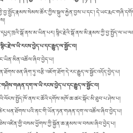
ི་བྱ་སྤྱོད་རྣམས་སེམས་ཚོར་ཀྱིས་སྐུལ་རྐྱེན་བྱས་པ་དང་། དེ་ཡང་རྨང་གཞི་དག
གས།
་དཔྱད་ཁྲའི་སྒོ་ནས་མ་ཡིན་པར། སྙིང་རྗེའི་སྒོ་ནས་མི་རྣམས་ཀྱི་བྱ་སྤྱོད་ལ་ཡ་ལ
ང་རྗེ་ལ་ཡི་རངས་བྱེད་པ་དང་རྒྱུད་ལ་སྦྱོང་བ།
ེ་གང་ཡིན་མིན་འཚོལ་ཞིབ་བྱེད་པ།
ེ་ཕན་ཐོགས་ཅན་ཞིག་ཏུ་བརྩི་འཇོག་ཐོག་དེ་རང་རྒྱུད་ལ་སྦྱོང་འདོད་བྱེད་པ།
རང་གཤིས་གཞན་དག་ལ་ཡི་རངས་བྱེད་པ་དང་རྒྱུད་ལ་སྦྱོང་བ།
པོའི་ལོངས་སྤྱོད་ཁོ་ནས་ང་ཚོའི་དགོས་མཁོ་ཆ་ཚང་སྐོང་མི་ཐུབ་པ་ཤེས་པ།
ི་ཚེར་ཕན་ཐོགས་པའི་ནང་གི་ཡོན་ཏན་གཞན་དག་ལ་འཚོལ་ཞིབ་བྱེད་པ།
ེས་འཛིན་གྱི་བསམ་ཕྱོགས་ཀྱི་སྐྱོན་ཆ་རྣམས་ལ་བསམ་ཞིབ་བྱེད་པ།