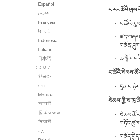
Español
ང་རང་ཚོའི་ལུས་པ
فارسی
Français
ང་ཚོའི་ལུ
हिन्दी
ཚད་བརྒལ་ག
Indonesia
གནོན་ཤུག
Italiano
ཆ་སྙོམ་པའ
日本語
ខ្មែរ
ང་ཚོའི་སེམས་ཚོ
한국어
ລາວ
དྲན་པ་ཉེར
Монгол
སེམས་ཀྱི་ས་ཁྲ་ཞ
मराठी
မြန်မာဘာသာ
སེམས་ཚོར་
नेपाली
གཏོང་ཚུལ
پنجابی
གནོད་བྱེད