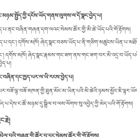
མཉམ་སྤྱོད་ཀྱི་དངོས་ཡོད་གནས་ལུགས་ལ་དོ་སྣང་བྱེད་པ།
ོད་པ་ནང་བཞིན་གཞན་དག་ལའང་སེམས་ཚོར་གྱི་མི་ཚེ་ཡོད་པའི་གོ་རྟོགས།
ོད་པ་དང་། དགོས་མཁོ། ཞེད་སྣང་བཅས་ཡོད་པ་ནི་གཅིག་མཚུངས་ཡིན་པ་མཐོ
ང་། དགོས་མཁོ། ཞེད་སྣང་རྣམས་གང་ཟག་ནས་གང་ཟག་བར་མི་འདྲ་བ་ཡོད་པའ
ྱེད་པ།
ང་བཞིན་དང་ཁྱད་པར་ལ་ཡི་རངས་བྱེད་པ།
ར་བཟོ་ལྟ་བཟོ་མཁན་གྱི་ཐུན་མོང་མ་ཡིན་པའི་མི་ཚེའི་ཉམས་མྱོང་ཇི་ལྟར་ཡ
ད་པ་དེས་ང་ཚོ་མཉམ་དུ་སྒྲིལ་བ་ལས་ལོགས་སུ་འབྱེད་ཀྱི་མེད་པའི་གོ་རྟོགས།
་རྗེ།
ྲེལ་བའི་གཞན་གྱི་ཚོར་བ་དང་སེམས་ཚོར་གྱི་གོ་རྟོགས།