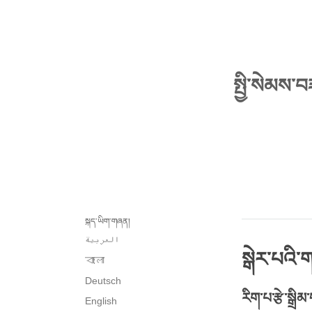
སྤྱི་སེམས་བ
སྐད་ཡིག་གཞན།
العربية
སྒེར་པའི
বাংলা
Deutsch
རིག་པ་རྩེ་སྒྲ
English