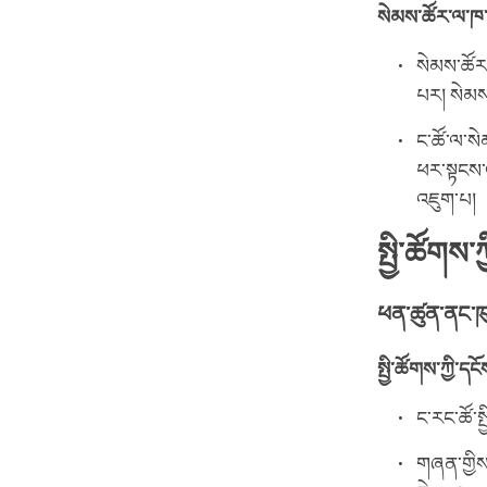
སེམས་ཚོར་ལ་ཁ་ལ
སེམས་ཚོར
པར། སེམས་
ང་ཚོ་ལ་ས
ཕར་སྟངས་འ
འཇུག་པ།
སྤྱི་ཚོགས་
ཕན་ཚུན་ནང་ཁུལ
སྤྱི་ཚོགས་ཀྱི་ད
ང་རང་ཚོ་ས
གཞན་གྱིས