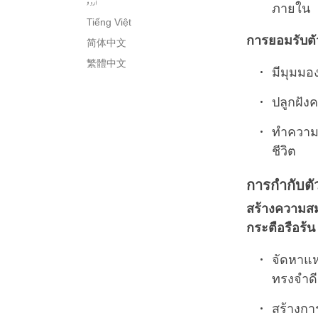
اُردو
ภายใน
Tiếng Việt
การยอมรับตั
简体中文
繁體中文
มีมุมมอง
ปลูกฝัง
ทำความเ
ชีวิต
การกำกับตั
สร้างความสม
กระตือรือร้
จัดหาแห
ทรงจำดี
สร้างการ