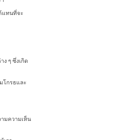
รา
้แทนที่จะ
 ๆ ซึ่งเกิด
วามโกรธและ
วามความเห็น