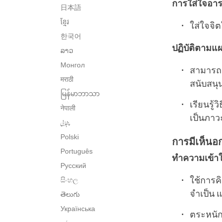
การใส่ใจอาร
日本語
ខ្មែរ
ใส่ใจจิต
한국어
ปฏิบัติตามแผ
ລາວ
Монгол
สามารถร
मराठी
สนับสนุ
မြန်မာဘာသာ
เรียนรู้
नेपाली
เป็นภาว
پنجابی
Polski
การมีเห็นอ
Português
ทำความเข้า
Русский
ใช้การค
සිංහල
จำเป็น 
తెలుగు
Українська
ตระหนัก