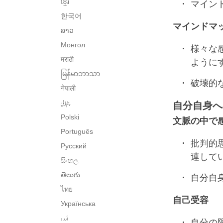
ខ្មែរ
マイン
한국어
マインドマ
ລາວ
Монгол
様々な
मराठी
ように
မြန်မာဘာသာ
破壊的
नेपाली
پنجابی
自分自身へ
Polski
文脈の中で
Português
批判的
Русский
連して
සිංහල
తెలుగు
自分自
ไทย
自己受容
Українська
اُردو
自分の