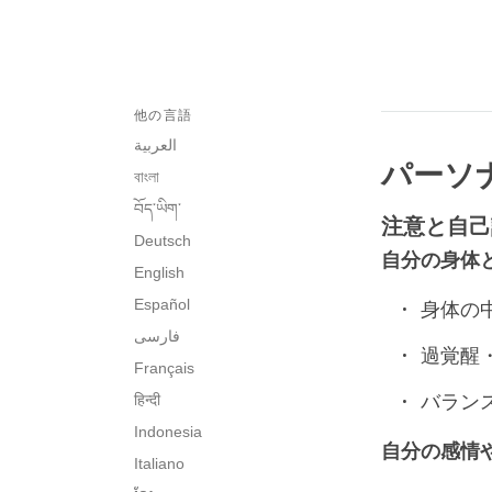
他の言語
العربية
パーソ
বাংলা
བོད་ཡིག་
注意と自己
Deutsch
自分の身体
English
Español
身体の
فارسی
過覚醒
Français
हिन्दी
バラン
Indonesia
自分の感情
Italiano