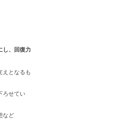
にし、回復力
支えとなるも
下ろせてい
想など