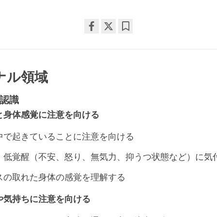
Share
Bookmark
on
facebook
ナル領域
認識
と身体感覚に注意を向ける
中で起きていることに注意を向ける
・低覚醒（不安、怒り、無気力、抑うつ状態など）に気
スの取れた身体の感覚を理解する
や気持ちに注意を向ける