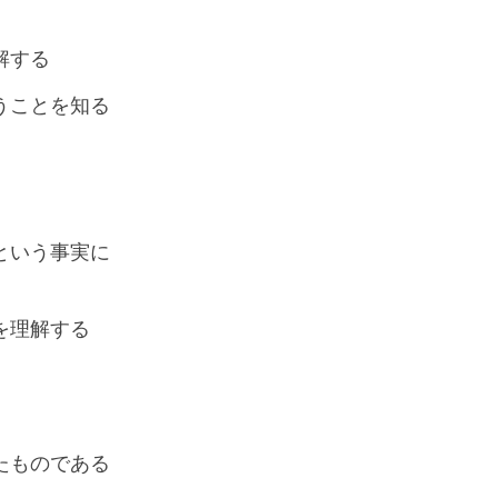
解する
うことを知る
という事実に
を理解する
たものである