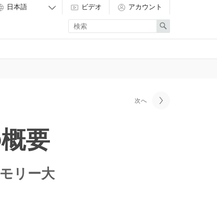
ビデオ
アカウント
Enter
Search
search
term
次へ
の概要
ng エモリー大