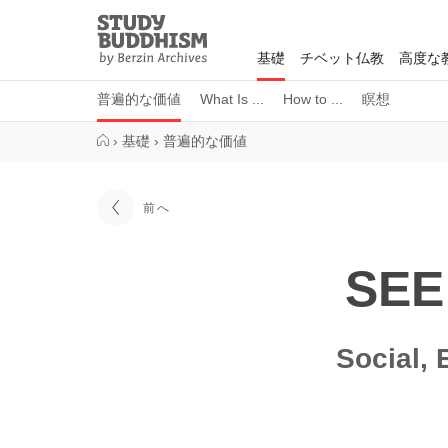
Close
Study
Buddhism
基礎
チベット仏教
高度な
Home
普遍的な価値
What Is ...
How to ...
瞑想
›
基礎
›
普遍的な価値
前へ
SE
Social,