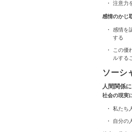
注意力
感情のかじ
感情を
する
この優
ルする
ソーシ
人間関係に
社会の現実
私たち
自分の