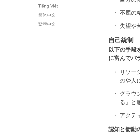
Tiếng Việt
不屈の
简体中文
繁體中文
失望や
自己統制
以下の手段
に富んでバ
リソー
のや人
グラウ
る」と
アクテ
認知と衝動