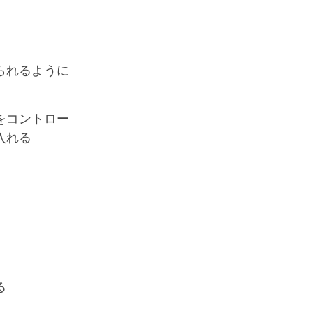
られるように
をコントロー
入れる
る