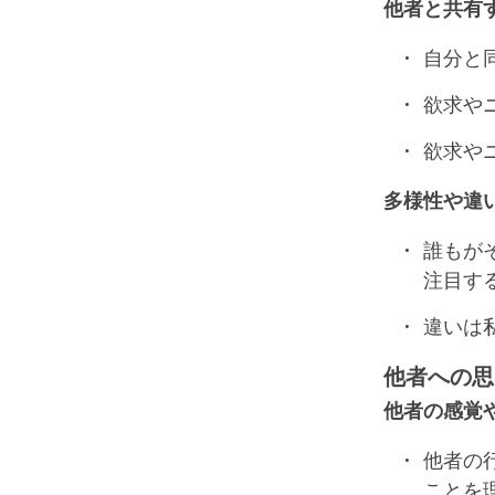
他者と共有
自分と
欲求や
欲求や
多様性や違
誰もが
注目す
違いは
他者への思
他者の感覚
他者の
ことを