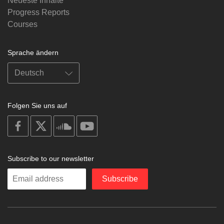
Neueste Inhalte
Progress Reports
Courses
Sprache ändern
Folgen Sie uns auf
on
on
on
on
facebook
X
soundcloud
youtube
Subscribe to our newsletter
Enter
Subscribe
your
email