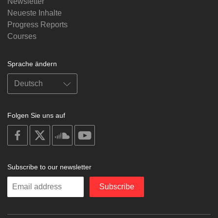
Newsletter
Neueste Inhalte
Progress Reports
Courses
Sprache ändern
Folgen Sie uns auf
on
on
on
on
facebook
X
soundcloud
youtube
Subscribe to our newsletter
Enter
Subscribe
your
email