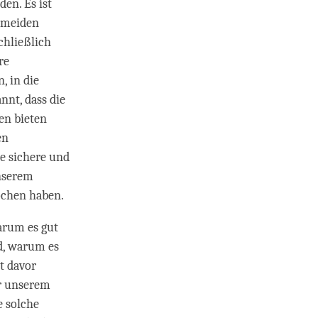
en. Es ist
ermeiden
chließlich
re
, in die
nnt, dass die
en bieten
en
ne sichere und
nserem
ochen haben.
arum es gut
nd, warum es
t davor
r unserem
e solche