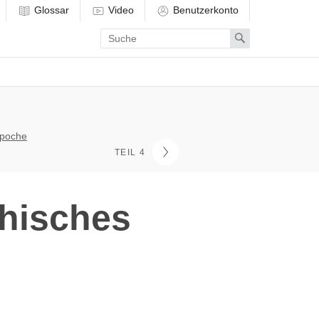
Glossar
Video
Benutzerkonto
Enter
Search
search
term
npoche
TEIL 4
hisches