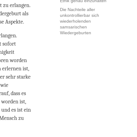
Ethik genau einzuhalten
t zu erlangen.
Die Nachteile aller
dergeburt als
unkontrollierbar sich
se Aspekte.
wiederholenden
samsarischen
Wiedergeburten
rlangen.
 sofort
higkeit
boren worden
 erlernen ist,
er sehr starke
 wie
auf, dass es
 worden ist,
und es ist ein
n Mensch zu