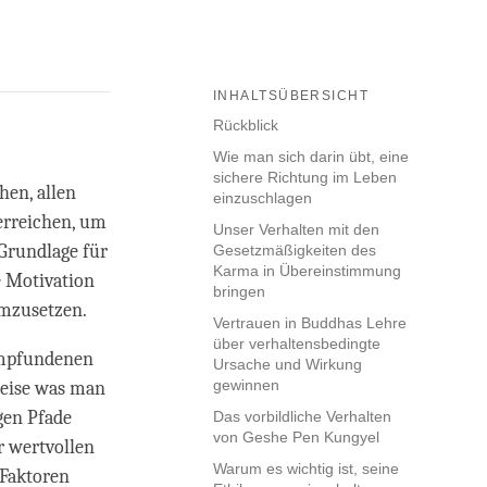
INHALTSÜBERSICHT
Rückblick
Wie man sich darin übt, eine
sichere Richtung im Leben
hen, allen
einzuschlagen
erreichen, um
Unser Verhalten mit den
Grundlage für
Gesetzmäßigkeiten des
Karma in Übereinstimmung
e Motivation
bringen
umzusetzen.
Vertrauen in Buddhas Lehre
über verhaltensbedingte
empfundenen
Ursache und Wirkung
gewinnen
weise was man
igen Pfade
Das vorbildliche Verhalten
von Geshe Pen Kungyel
r wertvollen
Warum es wichtig ist, seine
 Faktoren