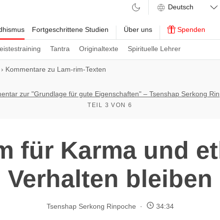
ddhismus
Fortgeschrittene Studien
Über uns
Spenden
eistestraining
Tantra
Originaltexte
Spirituelle Lehrer
›
Kommentare zu Lam-rim-Texten
ntar zur "Grundlage für gute Eigenschaften" – Tsenshap Serkong Ri
TEIL 3 VON 6
m für Karma und et
Verhalten bleiben
Tsenshap Serkong Rinpoche
34:34