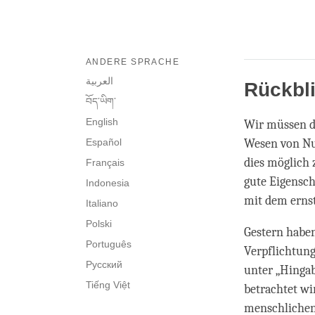
ANDERE SPRACHE
العربية
Rückbl
བོད་ཡིག་
English
Wir müssen di
Español
Wesen von Nu
dies möglich
Français
gute Eigensch
Indonesia
mit dem ernst
Italiano
Polski
Gestern habe
Português
Verpflichtung
Русский
unter „Hingab
Tiếng Việt
betrachtet wi
menschlichen