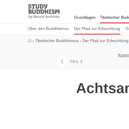
Close
Study
Buddhism
Grundlagen
Tibetischer Bu
Home
Über den Buddhismus
Der Pfad zur Erleuchtung
G
›
Tibetischer Buddhismus
›
Der Pfad zur Erleuchtung
Komme
TEIL 2
Achtsa