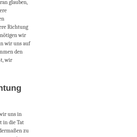
aran glauben,
here
en
ere Richtung
nötigen wir
nn wir uns auf
kommen den
t, wir
chtung
wir uns in
 in die Tat
ndermaßen zu