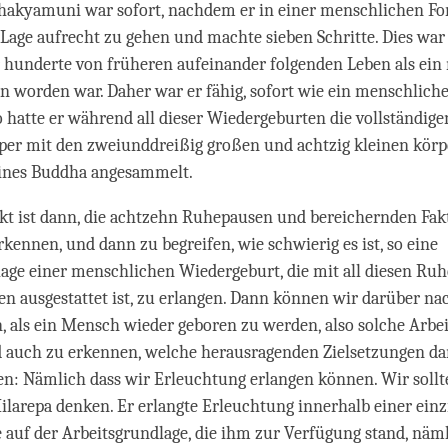
hakyamuni war sofort, nachdem er in einer menschlichen F
 Lage aufrecht zu gehen und machte sieben Schritte. Dies war
r hunderte von früheren aufeinander folgenden Leben als ein
 worden war. Daher war er fähig, sofort wie ein menschlich
 hatte er während all dieser Wiedergeburten die vollständig
per mit den zweiunddreißig großen und achtzig kleinen körp
nes Buddha angesammelt.
kt ist dann, die achtzehn Ruhepausen und bereichernden Fakt
rkennen, und dann zu begreifen, wie schwierig es ist, so eine
age einer menschlichen Wiedergeburt, die mit all diesen Ru
n ausgestattet ist, zu erlangen. Dann können wir darüber na
in, als ein Mensch wieder geboren zu werden, also solche Arbe
 auch zu erkennen, welche herausragenden Zielsetzungen da
n: Nämlich dass wir Erleuchtung erlangen können. Wir sollt
arepa denken. Er erlangte Erleuchtung innerhalb einer einz
auf der Arbeitsgrundlage, die ihm zur Verfügung stand, näml