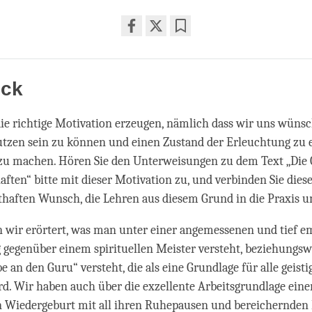
Share
Bookmark
on
facebook
ick
e richtige Motivation erzeugen, nämlich dass wir uns wünsc
tzen sein zu können und einen Zustand der Erleuchtung zu 
 zu machen. Hören Sie den Unterweisungen zu dem Text „Die 
aften“ bitte mit dieser Motivation zu, und verbinden Sie dies
haften Wunsch, die Lehren aus diesem Grund in die Praxis 
n wir erörtert, was man unter einer angemessenen und tief 
 gegenüber einem spirituellen Meister versteht, beziehungs
e an den Guru“ versteht, die als eine Grundlage für alle geist
rd. Wir haben auch über die exzellente Arbeitsgrundlage eine
 Wiedergeburt mit all ihren Ruhepausen und bereichernden