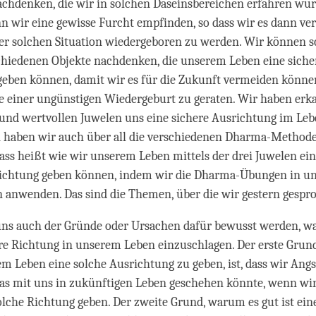
chdenken, die wir in solchen Daseinsbereichen erfahren würd
n wir eine gewisse Furcht empfinden, so dass wir es dann v
ner solchen Situation wiedergeboren zu werden. Wir können s
chiedenen Objekte nachdenken, die unserem Leben eine siche
eben können, damit wir es für die Zukunft vermeiden können
e einer ungünstigen Wiedergeburt zu geraten. Wir haben erka
 und wertvollen Juwelen uns eine sichere Ausrichtung im Leb
 haben wir auch über all die verschiedenen Dharma-Method
ass heißt wie wir unserem Leben mittels der drei Juwelen ei
ichtung geben können, indem wir die Dharma-Übungen in u
 anwenden. Das sind die Themen, über die wir gestern gespr
ns auch der Gründe oder Ursachen dafür bewusst werden, w
here Richtung in unserem Leben einzuschlagen. Der erste Gru
rem Leben eine solche Ausrichtung zu geben, ist, dass wir Angs
as mit uns in zukünftigen Leben geschehen könnte, wenn wi
olche Richtung geben. Der zweite Grund, warum es gut ist ein