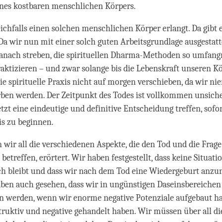
ines kostbaren menschlichen Körpers.
ichfalls einen solchen menschlichen Körper erlangt. Da gibt 
Da wir nun mit einer solch guten Arbeitsgrundlage ausgestatte
anach streben, die spirituellen Dharma-Methoden so umfang
aktizieren – und zwar solange bis die Lebenskraft unseren Kör
e spirituelle Praxis nicht auf morgen verschieben, da wir ni
ben werden. Der Zeitpunkt des Todes ist vollkommen unsiche
tzt eine eindeutige und definitive Entscheidung treffen, sofo
s zu beginnen.
 wir all die verschiedenen Aspekte, die den Tod und die Frage
etreffen, erörtert. Wir haben festgestellt, dass keine Situati
ch bleibt und dass wir nach dem Tod eine Wiedergeburt anz
ben auch gesehen, dass wir in ungünstigen Daseinsbereichen
n werden, wenn wir enorme negative Potenziale aufgebaut h
ruktiv und negative gehandelt haben. Wir müssen über all d