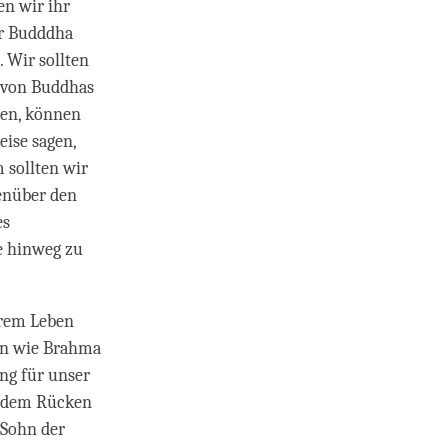
en wir ihr
er Budddha
 Wir sollten
n von Buddhas
eren, können
eise sagen,
m sollten wir
genüber den
es
de hinweg zu
erem Leben
ten wie Brahma
ng für unser
it dem Rücken
 Sohn der