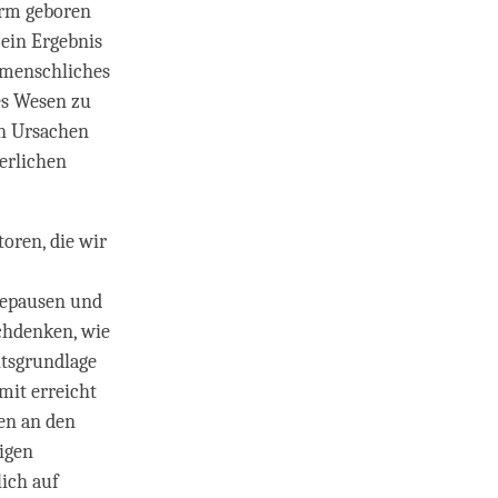
orm geboren
 ein Ergebnis
 menschliches
es Wesen zu
en Ursachen
erlichen
oren, die wir
hepausen und
chdenken, wie
itsgrundlage
mit erreicht
en an den
igen
ich auf