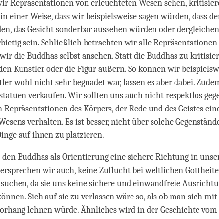
r Repräsentationen von erleuchteten Wesen sehen, kritisier
in einer Weise, dass wir beispielsweise sagen würden, dass d
en, das Gesicht sonderbar aussehen würden oder dergleichen.
bietig sein. Schließlich betrachten wir alle Repräsentatione
 wir die Buddhas selbst ansehen. Statt die Buddhas zu kritisi
den Künstler oder die Figur äußern. So können wir beispielsw
tler wohl nicht sehr begnadet war, lassen es aber dabei. Zude
tatuen verkaufen. Wir sollten uns auch nicht respektlos ge
 Repräsentationen des Körpers, der Rede und des Geistes ein
Wesens verhalten. Es ist besser, nicht über solche Gegenstän
Dinge auf ihnen zu platzieren.
 den Buddhas als Orientierung eine sichere Richtung in uns
versprechen wir auch, keine Zuflucht bei weltlichen Gotthei
 suchen, da sie uns keine sichere und einwandfreie Ausrichtu
önnen. Sich auf sie zu verlassen wäre so, als ob man sich m
Vorhang lehnen würde. Ähnliches wird in der Geschichte vom