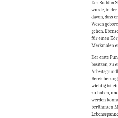
Der Buddha S
wurde, in der
davon, dass e
Wesen geboren
gehen. Ebenso
für einen Kör
Merkmalen ei
Der erste Pun
besitzen, zu e
Arbeitsgrundl
Bereicherunge
wichtig ist e
zu haben, und
werden könne
berühmten Mil
Lebensspanne 