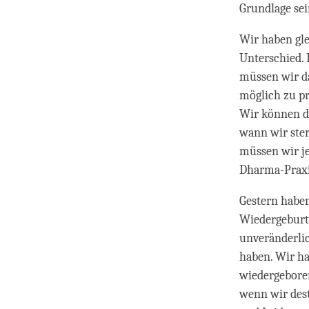
Grundlage se
Wir haben gle
Unterschied. 
müssen wir d
möglich zu pr
Wir können di
wann wir ster
müssen wir je
Dharma-Praxi
Gestern haben
Wiedergeburt b
unveränderli
haben. Wir ha
wiedergebore
wenn wir dest