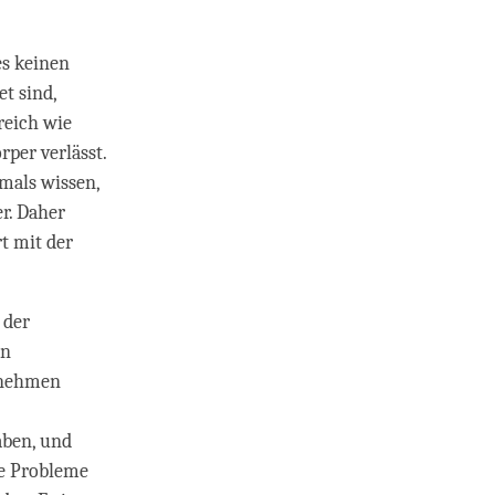
es keinen
t sind,
reich wie
per verlässt.
emals wissen,
r. Daher
rt mit der
 der
on
unehmen
aben, und
ie Probleme