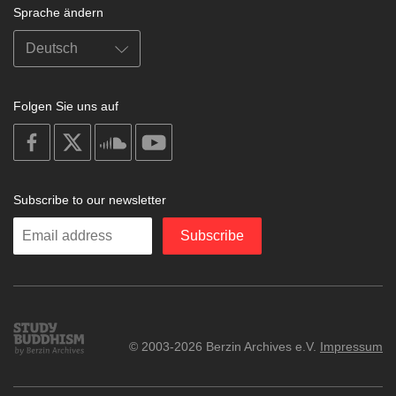
Sprache ändern
Folgen Sie uns auf
on
on
on
on
facebook
X
soundcloud
youtube
Subscribe to our newsletter
Enter
Subscribe
your
email
Study
© 2003-2026 Berzin Archives e.V.
Impressum
Buddhism
Home