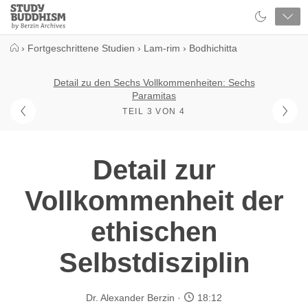
Close
Study
Buddhism
Home
›
Fortgeschrittene Studien
›
Lam-rim
›
Bodhichitta
Detail zu den Sechs Vollkommenheiten: Sechs
Paramitas
TEIL 3 VON 4
Detail zur
Vollkommenheit der
ethischen
Selbstdisziplin
Dr. Alexander Berzin
18:12