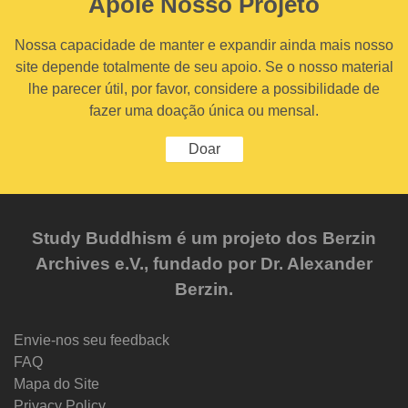
Apoie Nosso Projeto
Nossa capacidade de manter e expandir ainda mais nosso
site depende totalmente de seu apoio. Se o nosso material
lhe parecer útil, por favor, considere a possibilidade de
fazer uma doação única ou mensal.
Doar
Study Buddhism é um projeto dos Berzin
Archives e.V., fundado por Dr. Alexander
Berzin.
Envie-nos seu feedback
FAQ
Mapa do Site
Privacy Policy