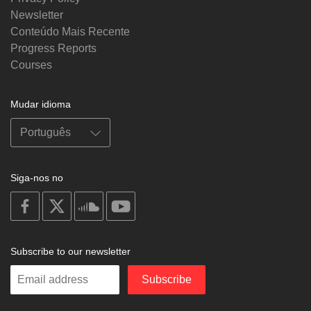
Newsletter
Conteúdo Mais Recente
Progress Reports
Courses
Mudar idioma
Siga-nos no
on
on
on
on
facebook
X
soundcloud
youtube
Subscribe to our newsletter
Enter
Subscribe
your
email