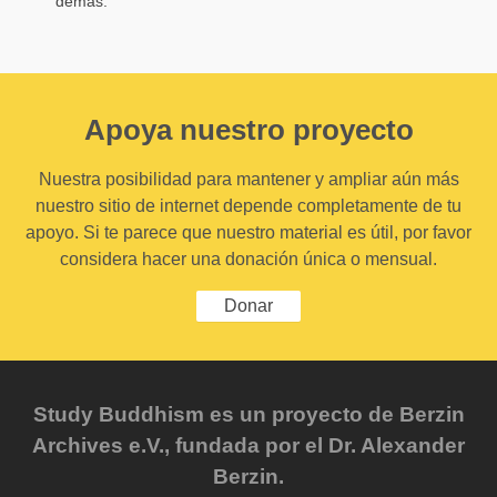
demás.
Apoya nuestro proyecto
Nuestra posibilidad para mantener y ampliar aún más
nuestro sitio de internet depende completamente de tu
apoyo. Si te parece que nuestro material es útil, por favor
considera hacer una donación única o mensual.
Donar
Study Buddhism es un proyecto de Berzin
Archives e.V., fundada por el Dr. Alexander
Berzin.