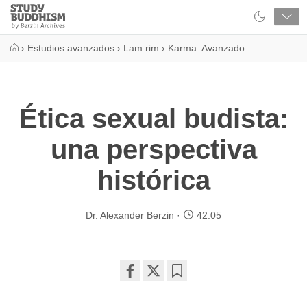
Close
Study
Buddhism
Home
›
Estudios avanzados
›
Lam rim
›
Karma: Avanzado
Ética sexual budista:
una perspectiva
histórica
Dr. Alexander Berzin
42:05
Share
Bookmark
on