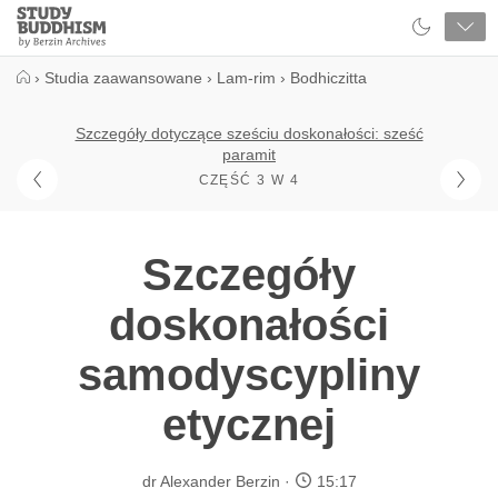
Close
Study
Buddhism
Home
›
Studia zaawansowane
›
Lam-rim
›
Bodhiczitta
Szczegóły dotyczące sześciu doskonałości: sześć
paramit
CZĘŚĆ 3 W 4
Szczegóły
doskonałości
samodyscypliny
etycznej
dr Alexander Berzin
15:17