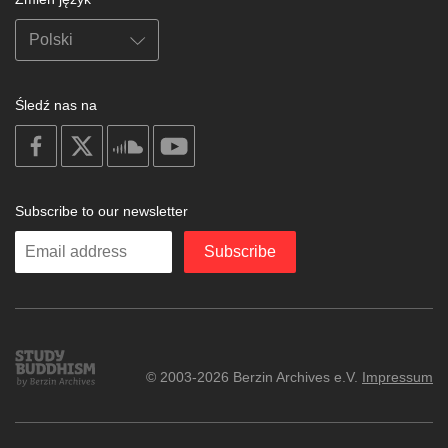
Śledź nas na
on
on
on
on
facebook
X
soundcloud
youtube
Subscribe to our newsletter
Enter
Subscribe
your
email
Study
© 2003-2026 Berzin Archives e.V.
Impressum
Buddhism
Home